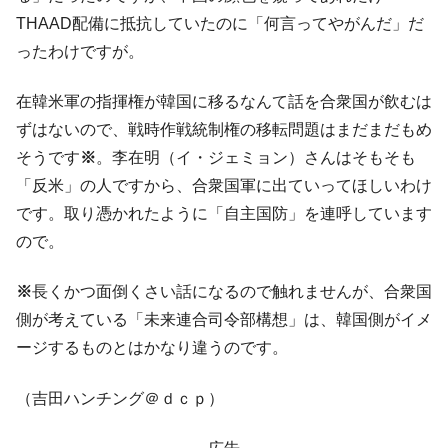
THAAD配備に抵抗していたのに「何言ってやがんだ」だ
ったわけですが。
在韓米軍の指揮権が韓国に移るなんて話を合衆国が飲むは
ずはないので、戦時作戦統制権の移転問題はまだまだもめ
そうです
※
。李在明（イ・ジェミョン）さんはそもそも
「反米」の人ですから、合衆国軍に出ていってほしいわけ
です。取り憑かれたように「自主国防」を連呼しています
ので。
※
長くかつ面倒くさい話になるので触れませんが、合衆国
側が考えている「未来連合司令部構想」は、韓国側がイメ
ージするものとはかなり違うのです。
（吉田ハンチング＠ｄｃｐ）