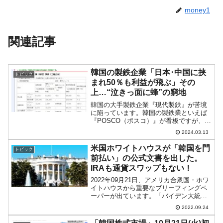
money1
関連記事
韓国の製鉄企業「日本･中国に挟
トピック
まれ50％も利益が飛ぶ」その
上…“泣きっ面に蜂”の窮地
韓国の大手製鉄企業『現代製鉄』が苦境
に陥っています。韓国の製鉄業といえば
『POSCO（ポスコ）』が看板ですが、
『現代製鉄』は韓国第2位の大企業です。
2024.03.13
まず、同社は業績が大きく傾いていま
す。以下をご覧ください。2023年「通
米国ホワイトハウスが「韓国を門
トピック
期」実績総売上：25...
前払い」の公式文書を出した。
IRAも通貨スワップもない！
2022年09月21日、アメリカ合衆国・ホワ
イトハウスから重要なブリーフィングペ
ーパーが出ています。「バイデン大統領
が韓国の尹錫悦（ユン・ソギョル）大統
2022.09.24
領と会いまして……」という文書です。
韓国の大統領室は「尹錫悦（ユン・ソギ