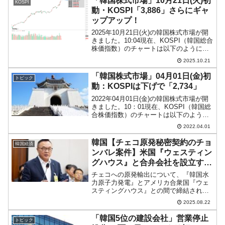
「韓国株式市場」10月21日(火)初
KOSPI
ョル）大統領がバ...
動・KOSPI「3,886」さらにギャ
ップアップ！
2025年10月21日(火)の韓国株式市場が開
きました。10:04現在、KOSPI（韓国総合
株価指数）のチャートは以下のようにな
っています（チャートは
2025.10.21
『Investing.com』より引用）。ギャップ
アップして始まりました。KOSPIは「3...
「韓国株式市場」04月01日(金)初
トピック
動：KOSPIは下げで「2,734」
2022年04月01日(金)の韓国株式市場が開
きました。10：01現在、KOSPI（韓国総
合株価指数）のチャートは以下のように
なっています（チャートは
2022.04.01
『Investing.com』より引用）。下げて始
まり、現在のところ陰線です。KOSPI
韓国【チェコ原発秘密契約のチョ
韓国経済
は...
ンバレ案件】米国『ウェスティン
グハウス』と合弁会社を設立す
る！ すぐ署名だ⇒大嘘でした。
チェコへの原発輸出について、『韓国水
力原子力発電』とアメリカ合衆国『ウェ
スティングハウス』との間で締結された
秘密契約がチョンバレした件が、韓国内
2025.08.22
で波紋を広げています。2025年08月19
日、産業通商資源中小ベンチャー企業委
「韓国5位の建設会社」営業停止
トピック
員会全体会議が開催...