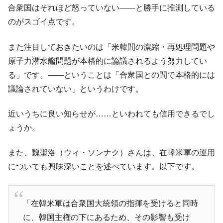
全て勝つといくら？ 競馬GI競走で勝利騎手がもら
Fact1
合衆国はそれほど怒っていない――と勝手に推測している
える賞金とは？
のがスゴイ点です。
平成仮面ライダーの意外すぎるモチーフとは？
Fact1
発表から2日で大崩壊、鳴かず飛ばずに終わりそう
また注目しておきたいのは「米韓間の濃縮・再処理問題や
Fact1
なスーパーリーグとは？
原子力潜水艦問題が本格的に論議されるよう努力してい
日本人マスターズ挑戦の歴史。松山以前に最高位
Fact1
る」です。――ということは「合衆国との間で本格的には
だった選手とは？
議論されていない」というわけです。
甲子園通算本塁打、最多の清原に次いで多く打っ
Fact1
ている意外な選手とは？
近いうちに良い知らせが……といわれても信用できるでし
ょうか。
セレクトセールの高額取引馬が稼いだ金額とは？
Fact1
また、魏聖洛（ウィ・ソンナク）さんは、在韓米軍の運用
についても興味深いことを述べています。以下です。
「在韓米軍は合衆国大統領の指揮を受けると同時
に、韓国主権の下にあるため、その影響も受け