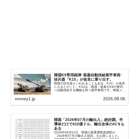
韓国K9専用砲弾･装薬自動供給装甲車両･
珍兵器「K10」が改良に乗り出す。
韓国の珍兵器といわれることもある「K10」が改良
に入るとのこと。K10は、砲弾・装薬をK9の車内
へ自動供給する機能を持つ装甲車両です。韓国メデ
ィア『Chosun Biz』が報じていますので、同記事
から以下に一部を引きます。2005年に初めて...
money1.jp
2026.08.06
韓国「2026年07月の輸出入」絶好調。半
導体だけで410億ドル、輸出全体の41％も
ある
2026年08月01日、韓国の産業通商資源部が
「2026年07月の輸出入現況」を公表しました。