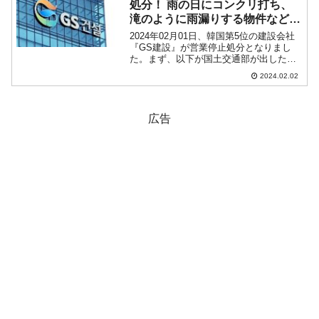
処分！ 雨の日にコンクリ打ち、
滝のように雨漏りする物件など施
工「売上76％が飛びそうな危機」
2024年02月01日、韓国第5位の建設会社
『GS建設』が営業停止処分となりまし
た。まず、以下が国土交通部が出したプ
レスリリースです（面倒くさい方は強調
2024.02.02
文字などの部分だけご覧ください）。行
政処分、営業停止8カ月- GS建設など5
社…重大な過...
広告