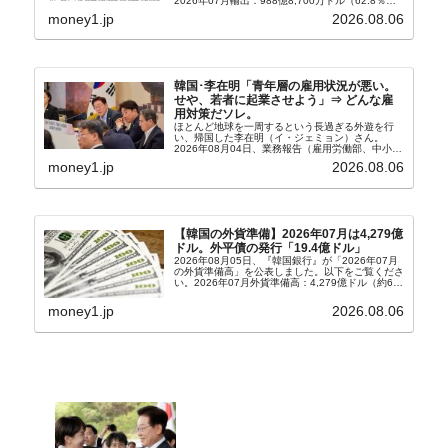
2026年07月輸出：988億8,700万ドル（62.8％）
輸入：685億6,300万ドル（26.5％）貿易収支：
money1.jp
2026.08.06
303億2,400万ドル2026...
韓国･李在明「青年層の雇用状況が悪い。
せや、若者に起業させよう」⇒ どんな雇
用対策だソレ。
ほとんど地球を一周するという長過ぎる外遊を行
い、帰国した李在明（イ・ジェミョン）さん。
2026年08月04日、業務報告（雇用労働部、中小ベ
ンチャー企業部、公正取引委員会）を主催。この席
money1.jp
2026.08.06
上、韓国大統領に成りおおせた李在明（イ・ジェミ
ョン）さん...
【韓国の外貨準備】2026年07月は4,279億
ドル。外平債の発行「19.4億ドル」
2026年08月05日、『韓国銀行』が「2026年07月
の外貨準備高」を公表しました。以下をご覧くださ
い。2026年07月外貨準備高：4,279億ドル（約67
兆4,456億円）※前月比：+6億ドル＜＜内訳＞＞
⇒Securities：3,80...
money1.jp
2026.08.06