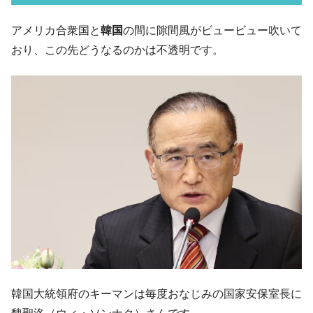
ル」まで拡大 ⇒ 海外資金の動きに強く左右される状態
韓国･帰ってきた李在明。李在明を支持しな
アメリカ合衆国と
韓国
の間に隙間風がビュービュー吹いて
『Money1』
い「50.5％」に上昇
おり、この先どうなるのかは不透明です。
韓国大統領府ボンクラ政策室長が告発され
『Money1』
た ⇒ 国家が行った恐るべき株価操作であり、空前の国政壟
断
韓国･警察職員が「丸刈りになって抗議活
『Money1』
動」
中国だけが鉄鋼輸出を異常増加させる ⇒ 中
『Money1』
国の過剰生産が世界を蝕む。
韓国製造業「半導体絶好調」のウラで他業
『Money1』
種は全般的「不調」⇒ PSIが示す現況は決して良くない。
【米韓激突案件】韓国消費者院が『クーパ
『Money1』
ン』1人当たり賠償10万ウォンを認定 ⇒ 総額3兆7,000億
韓国で猛暑。南東部では干ばつ
『Money1』
韓国大統領府のキーマンは毎度おなじみの国家安保室長に
韓国型イージス搭載の次世代駆逐艦
『Money1』