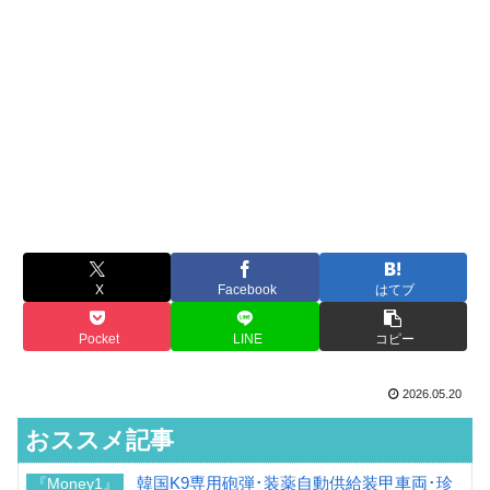
X
Facebook
はてブ
Pocket
LINE
コピー
2026.05.20
おススメ記事
韓国K9専用砲弾･装薬自動供給装甲車両･珍
『Money1』