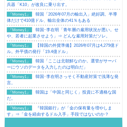
兵器「K10」が改良に乗り出す。
韓国「2026年07月の輸出入」絶好調。半導
『Money1』
体だけで410億ドル、輸出全体の41％もある
韓国･李在明「青年層の雇用状況が悪い。せ
『Money1』
や、若者に起業させよう」⇒ どんな雇用対策だソレ。
【韓国の外貨準備】2026年07月は4,279億ド
『Money1』
ル。外平債の発行「19.4億ドル」
韓国「ここは北朝鮮なのか。選管がサーバ
『Money1』
ーにウソのデータを入力したのは明白だ」
韓国･李在明さっそく不動産対策で浅薄な発
『Money1』
言。
韓国は「中国と同じく」投資に不適格な国
『Money1』
だ。
『韓国銀行』が「金の保有量を増やしま
『Money1』
す」⇒「金を経由するドル入手」手段ではないのか？
韓国･外為取引量「1日当たり1,214.4億ド
『Money1』