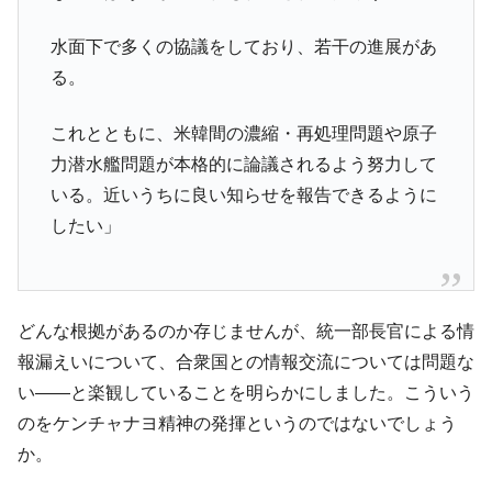
IT産業は人を雇用する効果は低い。全産業の
『Money1』
半分未満しか雇用を生まない
水面下で多くの協議をしており、若干の進展があ
韓国「株式市場が賭博場のように変質した
『Money1』
る。
のは政界の責任だ」
韓国「2026年1Q 資金循環統計」面白い結果
『Money1』
これとともに、米韓間の濃縮・再処理問題や原子
に。
力潜水艦問題が本格的に論議されるよう努力して
韓国化学企業最大手『ロッテケミカル』純
『Money1』
いる。近いうちに良い知らせを報告できるように
借入金が約8兆。信用格付け「ネガティブ」にダウン
したい」
韓国株式市場･暗黒の火曜日。サーキットブ
『Money1』
レイカーも発動！ 半導体2銘柄の暴落
日本の誇る海洋資源調査船『白嶺』は先進技術の
Fact1
塊！
どんな根拠があるのか存じませんが、統一部長官による情
報漏えいについて、合衆国との情報交流については問題な
夏の甲子園、優勝校を最も多く輩出している都道
Fact1
府県とは？
い――と楽観していることを明らかにしました。こういう
のをケンチャナヨ精神の発揮というのではないでしょう
今話題の「楽天ライオンズ」とは？
Fact1
か。
奇跡の毛色「白毛馬」とは？
Fact1