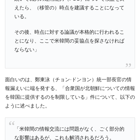
韓国「橋が落ちました」⇒ 耐久性「なさす
『Money1』
えたら、（移管の）時点を建議することになって
ぎ」では。
いる。
韓国鉄鋼最大手『POSCO』ズブズブ沈む。
『Money1』
営業利益80.2％も減少
その後、時点に対する論議が本格的に行われるこ
米国下院「韓国の公務員個人をターゲット
『Money1』
とになり、ここで米韓間の妥協点を探さなければ
にぶん殴る法案」提出！⇒ クーパン問題は合衆国企業に対
ならない」
する差別。許してはおかぬ
韓国ボンクラ政策室長･金容範、株価暴落に
『Money1』
他人事のような発言。
面白いのは、鄭東泳（チョン·ドンヨン）統一部長官の情
韓国半導体『SKハイニックス』2026年2Qの
『Money1』
報漏えいに端を発する、「合衆国が北朝鮮についての情報
業績「史上最高益」当期純利益は前年同期比13.4倍に。
を韓国に提供するのを制限している」件について、以下の
韓国･加徳島新国際空港「またも暗礁」の危
『Money1』
機 ⇒ 10.7兆では損が出るからできない。
ように述べました。
【速報】韓国株式市場の暴落・本日07月29
『Money1』
日(水)もサイドカー・サーキットブレイカーの二段コンボ
「米韓間の情報交流には問題がなく、ごく部分的
発動！
な影響はあるが、これも解消されるだろう。