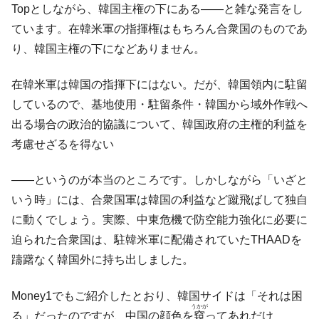
Topとしながら、韓国主権の下にある――と雑な発言をし
ています。在韓米軍の指揮権はもちろん合衆国のものであ
り、韓国主権の下になどありません。
在韓米軍は韓国の指揮下にはない。だが、韓国領内に駐留
しているので、基地使用・駐留条件・韓国から域外作戦へ
出る場合の政治的協議について、韓国政府の主権的利益を
考慮せざるを得ない
――というのが本当のところです。しかしながら「いざと
いう時」には、合衆国軍は韓国の利益など蹴飛ばして独自
に動くでしょう。実際、中東危機で防空能力強化に必要に
迫られた合衆国は、駐韓米軍に配備されていたTHAADを
躊躇なく韓国外に持ち出しました。
Money1でもご紹介したとおり、韓国サイドは「それは困
うかが
る」だったのですが、中国の顔色を
窺
ってあれだけ