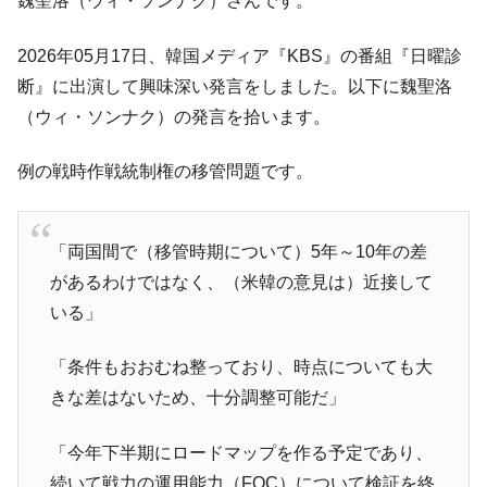
魏聖洛（ウィ・ソンナク）さんです。
「KDDX」1番艦、2032年竣工と公示
【対日本円】ウォン安が急進！ 日米の協調
『Money1』
2026年05月17日、韓国メディア『KBS』の番組『日曜診
に韓国がいっちょがみしたのでは。
断』に出演して興味深い発言をしました。以下に魏聖洛
韓国政府『BYD』車への補助金を全廃 ⇒ 実
『Money1』
（ウィ・ソンナク）の発言を拾います。
は韓国で『BYD』車は売れている。6カ月で対前年同期比
1.9倍！
例の戦時作戦統制権の移管問題です。
在韓米国大使スティールが着韓！⇒ さっそ
『Money1』
く空港に詰めかけ「出て行け！」「極右勢力」のプラカー
ドを掲げる「在韓反米勢力」
「両国間で（移管時期について）5年～10年の差
韓国政府「2035年までに18.4GW規模のAIデ
『Money1』
があるわけではなく、（米韓の意見は）近接して
ータセンター整備」⇒ だから無理だってば。
いる」
JPモルガン「韓国レバレッジETFの清算は
『Money1』
ほぼ終わった」
「条件もおおむね整っており、時点についても大
韓国『国民年金公団』株価暴落で200兆蒸
『Money1』
きな差はないため、十分調整可能だ」
発。
韓国政府「ニセＫ-ブランドを通報しようキ
『Money1』
「今年下半期にロードマップを作る予定であり、
ャンペーン」⇒ あの名物教授も登場！
続いて戦力の運用能力（FOC）について検証を終