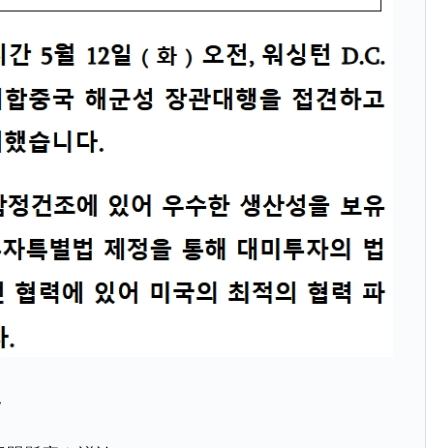
兆蒸発。
うキャンペーン」⇒ あの名物教授も登場！
さすぎ」では。
む。営業利益80.2％も減少
ットにぶん殴る法案」提出！⇒ クーパン問題は合衆国企業に対
暴落に他人事のような発言。
年2Qの業績「史上最高益」当期純利益は前年同期比13.4倍に。
危機 ⇒ 10.7兆では損が出るからできない。
月29日(水)もサイドカー・サーキットブレイカーの二段コンボ
産業の半分未満しか雇用を生まない
見
したのは政界の責任だ」