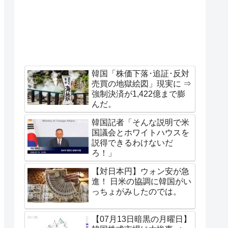
韓国「株価下落･追証･反対
売買の地獄絵図」現実に ⇒
強制決済が1,422億まで膨
んだ。
韓国記者「そんな説明で米
国議会とホワイトハウスを
説得できるわけないだ
ろ！」
【対日本円】ウォン安が急
進！ 日米の協調に韓国がい
っちょがみしたのでは。
【07月13日暗黒の月曜日】