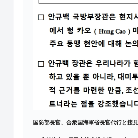
韓国『国民年金公団』株価暴落で200
『Money1』
韓国政府「ニセＫ-ブランドを通報しよ
『Money1』
韓国「橋が落ちました」⇒ 耐久性「な
『Money1』
韓国鉄鋼最大手『POSCO』ズブズブ沈
『Money1』
米国下院「韓国の公務員個人をターゲ
『Money1』
する差別。許してはおかぬ
韓国ボンクラ政策室長･金容範、株価
『Money1』
韓国半導体『SKハイニックス』2026
『Money1』
韓国･加徳島新国際空港「またも暗礁」の
『Money1』
【速報】韓国株式市場の暴落・本日07
『Money1』
発動！
IT産業は人を雇用する効果は低い。全
『Money1』
国防部長官、合衆国海軍省長官代行と接
韓国「株式市場が賭博場のように変質
『Money1』