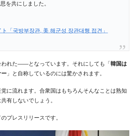
意思を共にしました。
ト「국방부장관, 美 해군성 장관대행 접견」
合われた――となっています。それにしても「
韓国は
ナー
」と自称しているのには驚かされます。
産党に流れます。合衆国はもちろんそんなことは熟知
は共有しないでしょう。
てのプレスリリースです。