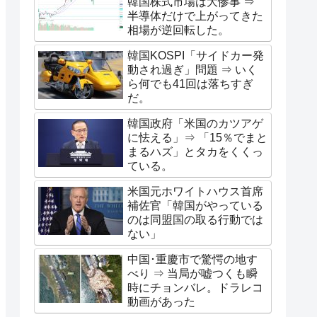
韓国株式市場は大惨事 ⇒
半導体だけで上がってきた
相場が逆回転した。
韓国KOSPI「サイドカー発
動され過ぎ」問題 ⇒ いく
ら何でも41回は落ちすぎ
だ。
韓国政府「米国のカツアゲ
に怯える」⇒ 「15％でまと
まるハズ」とタカをくくっ
ている。
米国元ホワイトハウス首席
補佐官「韓国がやっている
のは同盟国の取る行動では
ない」
中国･重慶市で驚愕の地す
べり ⇒ 当局が嘘つくも瞬
時にチョンバレ。ドラレコ
動画があった