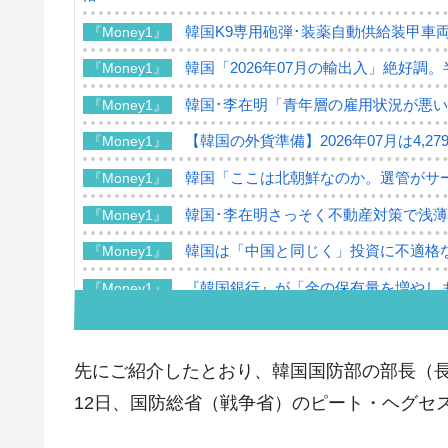
韓国K9専用砲弾･装薬自動供給装甲車両
『Money1』
韓国「2026年07月の輸出入」絶好調
『Money1』
韓国･李在明「青年層の雇用状況が悪い
『Money1』
【韓国の外貨準備】2026年07月は4,2
『Money1』
韓国「ここは北朝鮮なのか。選管がサ
『Money1』
韓国･李在明さっそく不動産対策で浅
『Money1』
韓国は「中国と同じく」投資に不適格
『Money1』
『韓国銀行』が「金の保有量を増やし
『Money1』
韓国･外為取引量「1日当たり1,214.
『Money1』
韓国･帰ってきた李在明。李在明を支持し
『Money1』
先にご紹介したとおり、韓国国防部の部長（長官
韓国大統領府ボンクラ政策室長が告発さ
『Money1』
12日、国防総省（戦争省）のピート・ヘグセ
壟断