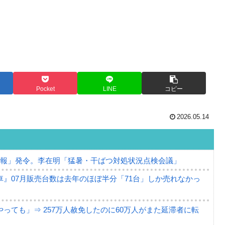
Pocket
LINE
コピー
2026.05.14
警報」発令。李在明「猛暑・干ばつ対処状況点検会議」
』07月販売台数は去年のほぼ半分「71台」しか売れなかっ
っても」⇒ 257万人赦免したのに60万人がまた延滞者に転