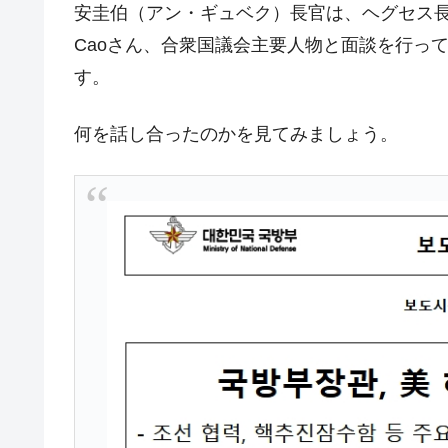
韓国･警察職員が「丸刈りになって抗
安圭伯（アン・ギュベク）長官は、ヘグセス長
『Money1』
Caoさん、合衆国議会主要人物と面談を行っ
中国だけが鉄鋼輸出を異常増加させる 
『Money1』
す。
韓国製造業「半導体絶好調」のウラで他
『Money1』
【米韓激突案件】韓国消費者院が『クーパ
『Money1』
何を話し合ったのかを見てみましょう。
韓国で猛暑。南東部では干ばつ
『Money1』
韓国型イージス搭載の次世代駆逐艦「KD
『Money1』
【対日本円】ウォン安が急進！ 日米
『Money1』
韓国政府『BYD』車への補助金を全廃 
『Money1』
1.9倍！
在韓米国大使スティールが着韓！⇒ 
『Money1』
ドを掲げる「在韓反米勢力」
韓国政府「2035年までに18.4GW規
『Money1』
JPモルガン「韓国レバレッジETFの
『Money1』