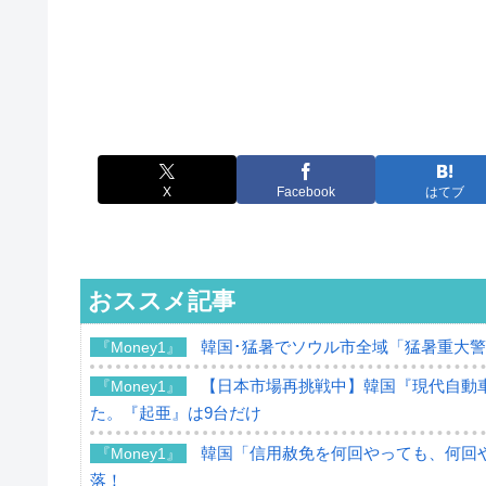
X
Facebook
はてブ
おススメ記事
韓国･猛暑でソウル市全域「猛暑重大
『Money1』
【日本市場再挑戦中】韓国『現代自動車
『Money1』
た。『起亜』は9台だけ
韓国「信用赦免を何回やっても、何回や
『Money1』
落！