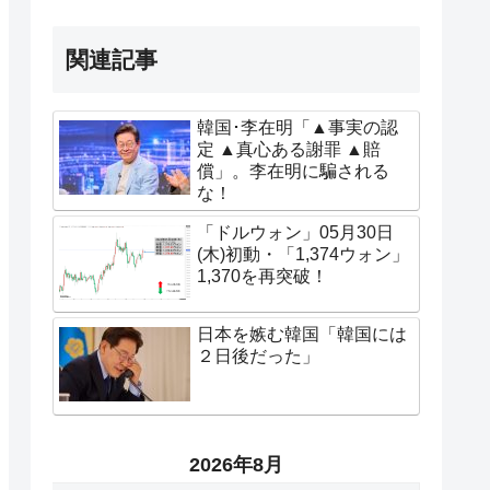
関連記事
韓国･李在明「▲事実の認
定 ▲真心ある謝罪 ▲賠
償」。李在明に騙される
な！
「ドルウォン」05月30日
(木)初動・「1,374ウォン」
1,370を再突破！
日本を嫉む韓国「韓国には
２日後だった」
2026年8月