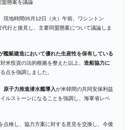
同盟懸案を議論
術の塊！
都道府県とは？
、現地時間05月12日（火）午前、ワシントン
海軍省長官代行と接見し、主要同盟懸案について議論しま
がもらえる賞金とは？
が艦艇建造において優れた生産性を保有している
？
て対米投資の法的根拠を整えた以上、
造船協力に
りそうなスーパーリーグとは？
ある点を強調しました。
高位だった選手とは？
、
原子力推進潜水艦導入
が米韓間の共同安保利益
打っている意外な選手とは？
マイルストーンになることを強調し、海軍省レベ
は？
を点検し、協力方案に対する意見を交換し、今後