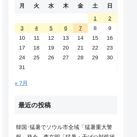
月
火
水
木
金
土
日
1
2
3
4
5
6
7
8
9
10
11
12
13
14
15
16
17
18
19
20
21
22
23
24
25
26
27
28
29
30
31
« 7月
最近の投稿
韓国･猛暑でソウル市全域「猛暑重大警
報」発令。李在明「猛暑・干ばつ対処状