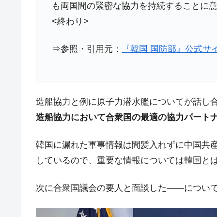
も両国間の緊密な協力を持続することに
<終わり>
⇒参照・引用元：
『韓国 国防部』公式サイ
造船協力と例に原子力潜水艦についてが話し
造船協力において合衆国の最適の協力パート
韓国に漏れた軍事情報は間髪入れずに中国共
しているので、重要な情報については韓国と
次に合衆国議会の要人と面談した――につい