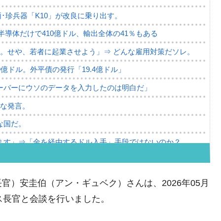
･珍兵器「K10」が改良に乗り出す。
。半導体だけで410億ドル、輸出全体の41％もある
。せや、若者に起業させよう」⇒ どんな雇用対策だソレ。
79億ドル。外平債の発行「19.4億ドル」
ーバーにウソのデータを入力したのは明白だ」
薄な発言。
な国だ。
ます」⇒「金を経由するドル入手」手段ではないのか？
4億ドル」まで拡大 ⇒ 海外資金の動きに強く左右される状態
ない「50.5％」に上昇
）安圭伯（アン・ギュベク）さんは、2026年05月
れた ⇒ 国家が行った恐るべき株価操作であり、空前の国政
ス長官と会談を行いました。