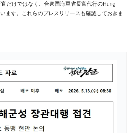
議活動」
官だけではなく、合衆国海軍省長官代行のHung
ています。これらのプレスリリースも確認しておきま
⇒ 中国の過剰生産が世界を蝕む。
業種は全般的「不調」⇒ PSIが示す現況は決して良くない。
ン』1人当たり賠償10万ウォンを認定 ⇒ 総額3兆7,000億
DX」1番艦、2032年竣工と公示
の協調に韓国がいっちょがみしたのでは。
⇒ 実は韓国で『BYD』車は売れている。6カ月で対前年同期比
さっそく空港に詰めかけ「出て行け！」「極右勢力」のプラカー
模のAIデータセンター整備」⇒ だから無理だってば。
清算はほぼ終わった」