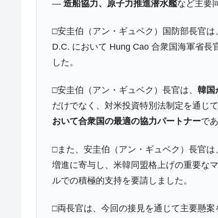
―
造船協力、原子力推進潜水艦
など主要
日本の誇る海洋資源調査船『白嶺』は先進技
Fact1
夏の甲子園、優勝校を最も多く輩出している
Fact1
□安圭伯（アン・ギュベク）国防部長官は
今話題の「楽天ライオンズ」とは？
Fact1
D.C. において Hung Cao 合衆国
した。
奇跡の毛色「白毛馬」とは？
Fact1
全て勝つといくら？ 競馬GI競走で勝利騎手
Fact1
□安圭伯（アン・ギュベク）長官は、
韓国
平成仮面ライダーの意外すぎるモチーフとは
Fact1
だけでなく、対米投資特別法制定を通じ
発表から2日で大崩壊、鳴かず飛ばずに終わ
Fact1
おいて合衆国の最適の協力パートナー
で
日本人マスターズ挑戦の歴史。松山以前に最
Fact1
□また、安圭伯（アン・ギュベク）長官は
甲子園通算本塁打、最多の清原に次いで多く
Fact1
増進に寄与し、米韓同盟格上げの重要な
セレクトセールの高額取引馬が稼いだ金額と
Fact1
ルでの積極的支持を要請しました。
□両長官は、今回の接見を通じて主要懸案