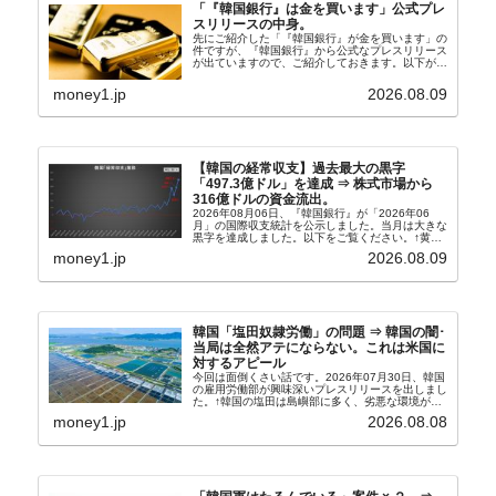
「『韓国銀行』は金を買います」公式プレ
スリリースの中身。
先にご紹介した「『韓国銀行』が金を買います」の
件ですが、『韓国銀行』から公式なプレスリリース
が出ていますので、ご紹介しておきます。以下が全
文和訳です。表題：韓国銀行、国内生産金の買い入
れ協力体制を構築□『韓国銀行』は、国内生産金の
money1.jp
2026.08.09
買い入れに...
【韓国の経常収支】過去最大の黒字
「497.3億ドル」を達成 ⇒ 株式市場から
316億ドルの資金流出。
2026年08月06日、『韓国銀行』が「2026年06
月」の国際収支統計を公示しました。当月は大きな
黒字を達成しました。以下をご覧ください。↑黄色
の傾向ペンでフォーカスしているのが2026年06月
money1.jp
2026.08.09
の経常収支です。2026年06月貿易収支：4...
韓国「塩田奴隷労働」の問題 ⇒ 韓国の闇･
当局は全然アテにならない。これは米国に
対するアピール
今回は面倒くさい話です。2026年07月30日、韓国
の雇用労働部が興味深いプレスリリースを出しまし
た。↑韓国の塩田は島嶼部に多く、劣悪な環境が一
般に見られることが少ないため、事件の発覚を妨げ
money1.jp
2026.08.08
たといわれます（後述）。これは、いわゆる「塩田
奴隷...