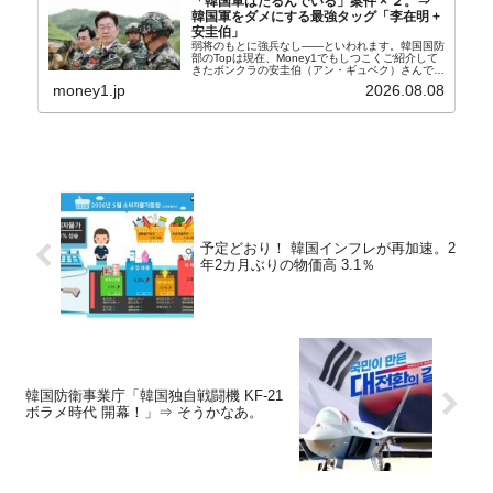
「韓国軍はたるんでいる」案件 × ２。⇒
韓国軍をダメにする最強タッグ「李在明 +
安圭伯」
弱将のもとに強兵なし――といわれます。韓国国防
部のTopは現在、Money1でもしつこくご紹介して
きたボンクラの安圭伯（アン・ギュベク）さんで
す。↑経済的無知蒙昧な李在明（イ・ジェミョン）
money1.jp
2026.08.08
さんと「韓国初の文官上がり」の国防部長官安圭伯
（アン...
予定どおり！ 韓国インフレが再加速。2
年2カ月ぶりの物価高 3.1％
韓国防衛事業庁「韓国独自戦闘機 KF-21
ボラメ時代 開幕！」⇒ そうかなあ。