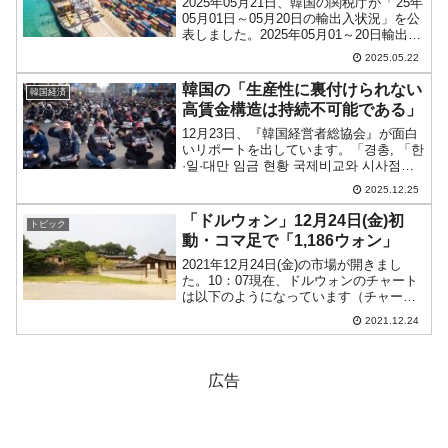
2025年05月21日、韓国の関税庁が「'25年
05月01日～05月20日の輸出入状況」を公
表しました。2025年05月01～20日輸出：
319億6,500万ドル（-2.4％）輸入：322億
2025.05.22
1,800万ドル（-2.5％）貿易収支（輸出 -
...
韓国の「生産性に裏付けられない
韓国経済
高賃金構造は持続不可能である」
12月23日、『韓国経営者総協会』が面白
いリポートを出しています。「경총, 「한
·일·대만 임금 현황 국제비교와 시사점」
보고서 발표（経総「韓・日・台湾の賃金
2025.12.25
現況 国際比較と示唆」報告書を発表）」
というタイトルです。日本、台湾。韓国
「ドルウォン」12月24日(金)初
トピック
の...
動・コマ足で「1,186ウォン」
2021年12月24日(金)の市場が開きまし
た。10：07現在、ドルウォンのチャート
は以下のようになっています（チャート
は『Investing.com』より引用）。コマ足
2021.12.24
となっています。現在のところ「1ドル＝
1,186ウォン」近辺の攻防とな...
広告