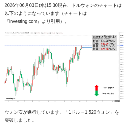
た。『起亜』は9台だけ
2026年06月03日(水)15:30現在、ドルウォンのチャートは
韓国「信用赦免を何回やっても、何回やっ
『Money1』
以下のようになっています（チャートは
ても」⇒ 257万人赦免したのに60万人がまた延滞者に転
『Investing.com』より引用）。
落！
韓国K9専用砲弾･装薬自動供給装甲車両･珍
『Money1』
兵器「K10」が改良に乗り出す。
韓国「2026年07月の輸出入」絶好調。半導
『Money1』
体だけで410億ドル、輸出全体の41％もある
韓国･李在明「青年層の雇用状況が悪い。せ
『Money1』
や、若者に起業させよう」⇒ どんな雇用対策だソレ。
【韓国の外貨準備】2026年07月は4,279億ド
『Money1』
ル。外平債の発行「19.4億ドル」
韓国「ここは北朝鮮なのか。選管がサーバ
『Money1』
ーにウソのデータを入力したのは明白だ」
ウォン安が進行しています。「1ドル＝1,520ウォン」を
韓国･李在明さっそく不動産対策で浅薄な発
『Money1』
言。
突破しました。
韓国は「中国と同じく」投資に不適格な国