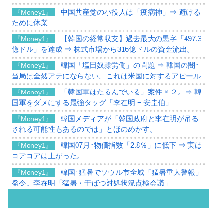
中国共産党の小役人は「疫病神」⇒ 避ける
『Money1』
ために休業
【韓国の経常収支】過去最大の黒字「497.3
『Money1』
億ドル」を達成 ⇒ 株式市場から316億ドルの資金流出。
韓国「塩田奴隷労働」の問題 ⇒ 韓国の闇･
『Money1』
当局は全然アテにならない。これは米国に対するアピール
「韓国軍はたるんでいる」案件 × ２。⇒ 韓
『Money1』
国軍をダメにする最強タッグ「李在明 + 安圭伯」
韓国メディアが「韓国政府と李在明が吊る
『Money1』
される可能性もあるのでは」とほのめかす。
韓国07月･物価指数「2.8％」に低下 ⇒ 実は
『Money1』
コアコアは上がった。
韓国･猛暑でソウル市全域「猛暑重大警報」
『Money1』
発令。李在明「猛暑・干ばつ対処状況点検会議」
【日本市場再挑戦中】韓国『現代自動車』
『Money1』
07月販売台数は去年のほぼ半分「71台」しか売れなかっ