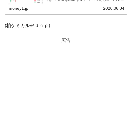
調整が入るかもしれませんが、前日は凄絶な「下げません
【米韓激突案件】韓国消費者院が『クーパ
『Money1』
よ」...
money1.jp
2026.06.04
ン』1人当たり賠償10万ウォンを認定 ⇒ 総額3兆7,000億
韓国で猛暑。南東部では干ばつ
『Money1』
(柏ケミカル＠ｄｃｐ)
韓国型イージス搭載の次世代駆逐艦
『Money1』
「KDDX」1番艦、2032年竣工と公示
広告
【対日本円】ウォン安が急進！ 日米の協調
『Money1』
に韓国がいっちょがみしたのでは。
韓国政府『BYD』車への補助金を全廃 ⇒ 実
『Money1』
は韓国で『BYD』車は売れている。6カ月で対前年同期比
1.9倍！
在韓米国大使スティールが着韓！⇒ さっそ
『Money1』
く空港に詰めかけ「出て行け！」「極右勢力」のプラカー
ドを掲げる「在韓反米勢力」
韓国政府「2035年までに18.4GW規模のAIデ
『Money1』
ータセンター整備」⇒ だから無理だってば。
JPモルガン「韓国レバレッジETFの清算は
『Money1』
ほぼ終わった」