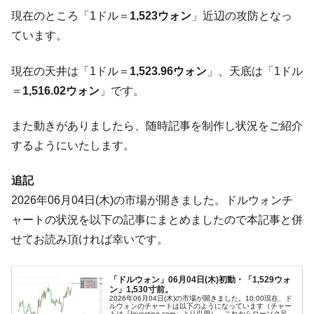
『Money1』
だ。
現在のところ「1ドル＝
1,523ウォン
」近辺の攻防となっ
ています。
『韓国銀行』が「金の保有量を増やしま
『Money1』
す」⇒「金を経由するドル入手」手段ではないのか？
現在の天井は「1ドル＝
1,523.96ウォン
」、天底は「1ドル
韓国･外為取引量「1日当たり1,214.4億ド
『Money1』
＝
1,516.02ウォン
」です。
ル」まで拡大 ⇒ 海外資金の動きに強く左右される状態
韓国･帰ってきた李在明。李在明を支持しな
『Money1』
また動きがありましたら、随時記事を制作し状況をご紹介
い「50.5％」に上昇
するようにいたします。
韓国大統領府ボンクラ政策室長が告発され
『Money1』
た ⇒ 国家が行った恐るべき株価操作であり、空前の国政壟
追記
断
2026年06月04日(木)の市場が開きました。ドルウォンチ
韓国･警察職員が「丸刈りになって抗議活
『Money1』
ャートの状況を以下の記事にまとめましたので本記事と併
動」
せてお読み頂ければ幸いです。
中国だけが鉄鋼輸出を異常増加させる ⇒ 中
『Money1』
国の過剰生産が世界を蝕む。
「ドルウォン」06月04日(木)初動・「1,529ウォ
韓国製造業「半導体絶好調」のウラで他業
『Money1』
ン」1,530寸前。
2026年06月04日(木)の市場が開きました。10:00現在、ド
種は全般的「不調」⇒ PSIが示す現況は決して良くない。
ルウォンのチャートは以下のようになっています（チャー
トは『Investing.com』より引用）。これからローソク足の