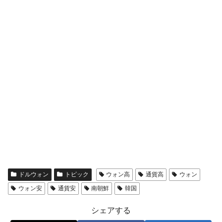
える賞金とは？
平成仮面ライダーの意外すぎるモチーフとは？
Fact1
発表から2日で大崩壊、鳴かず飛ばずに終わりそう
Fact1
なスーパーリーグとは？
日本人マスターズ挑戦の歴史。松山以前に最高位
Fact1
だった選手とは？
甲子園通算本塁打、最多の清原に次いで多く打っ
Fact1
ている意外な選手とは？
セレクトセールの高額取引馬が稼いだ金額とは？
Fact1
ドルウォン
トピック
ウォン高
通貨高
ウォン
ウォン安
通貨安
南朝鮮
韓国
シェアする