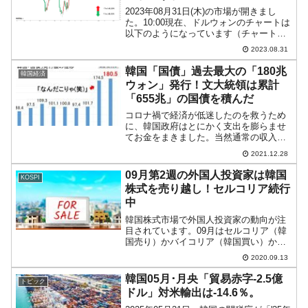
2023年08月31日(木)の市場が開きまし
た。10:00現在、ドルウォンのチャートは
以下のようになっています（チャートは
『Investing.com』より引用）。これから
2023.08.31
調整が入るかもしれませんが、前日は陽
線で締まり、本日はそれを受けての...
韓国「国債」過去最大の「180兆
韓国経済
ウォン」発行！文大統領は累計
「655兆」の国債を積んだ
コロナ禍で経済が低迷したのを救うため
に、韓国政府はとにかく支出を膨らませ
てお金をまきました。当然通常の収入で
は支出をまかなえないため、赤字国債を
2021.12.28
大量に発行してお金を調達しました。そ
れ事態は通常の施策だったわけですが、
09月第2週の外国人投資家は韓国
KOSPI
では韓国の国債発行額はど...
株式を売り越し！セルコリア続行
中
韓国株式市場で外国人投資家の動向が注
目されています。09月はセルコリア（韓
国売り）かバイコリア（韓国買い）か気
になるところです。2020年09月第2週の
2020.09.13
（09月07～11日）KOSPIの結果は以下の
ようになりました。売り越しですが、金
韓国05月･月央「貿易赤字-2.5億
トピック
額は「...
ドル」対米輸出は-14.6％。