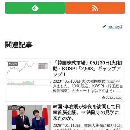
money1
関連記事
「韓国株式市場」05月30日(火)初
KOSPI
動・KOSPI「2,583」ギャップア
ップ！
2023年05月30日(火)の韓国株式市場が開
きました。10:01現在、KOSPI（韓国総合
株価指数）のチャートは以下のようにな
っています（チャートは
2023.05.30
『Investing.com』より引用）。ギャップ
アップして始まりました。直近最高値さ
韓国･李在明が奈良を訪問して日
トピック
いた...
韓首脳会談。⇒ 法隆寺の見学に
来たのか。
2026年01月13日、韓国大統領に成りおお