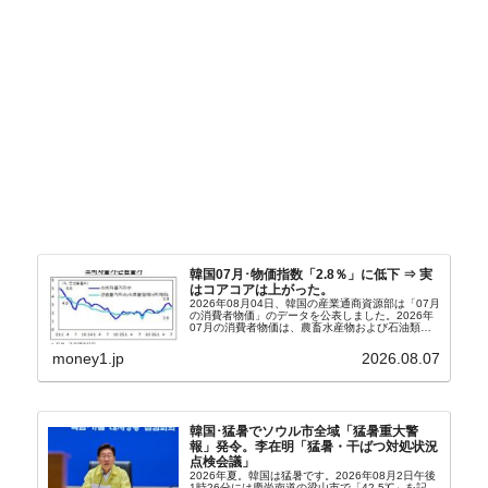
韓国07月･物価指数「2.8％」に低下 ⇒ 実
はコアコアは上がった。
2026年08月04日、韓国の産業通商資源部は「07月
の消費者物価」のデータを公表しました。2026年
07月の消費者物価は、農畜水産物および石油類の
上昇率が鈍化したことなどにより、前年同月比
2.8％上昇（06月は3.2％）となり、上昇率は前...
money1.jp
2026.08.07
韓国･猛暑でソウル市全域「猛暑重大警
報」発令。李在明「猛暑・干ばつ対処状況
点検会議」
2026年夏。韓国は猛暑です。2026年08月2日午後
1時26分には慶尚南道の梁山市で「42.5℃」を記