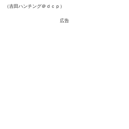
（吉田ハンチング＠ｄｃｐ）
広告