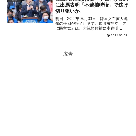
トピック
っと入ったか」とい...
に出馬表明「不逮捕特権」で逃げ
切り狙いか。
明日、2022年05月09日、韓国文在寅大統
領の任期が終了します。現政権与党『共
に民主党』は、大統領候補に李在明
（イ・ジェミョン）さんを選び、大統領
2022.05.08
選挙を戦いましたが敗れました。開票直
後から目立たないようにしていた李在明
（イ・ジェミョン）さ...
広告