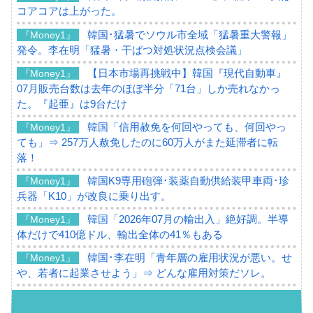
コアコアは上がった。
韓国･猛暑でソウル市全域「猛暑重大警報」
『Money1』
発令。李在明「猛暑・干ばつ対処状況点検会議」
【日本市場再挑戦中】韓国『現代自動車』
『Money1』
07月販売台数は去年のほぼ半分「71台」しか売れなかっ
た。『起亜』は9台だけ
韓国「信用赦免を何回やっても、何回やっ
『Money1』
ても」⇒ 257万人赦免したのに60万人がまた延滞者に転
落！
韓国K9専用砲弾･装薬自動供給装甲車両･珍
『Money1』
兵器「K10」が改良に乗り出す。
韓国「2026年07月の輸出入」絶好調。半導
『Money1』
体だけで410億ドル、輸出全体の41％もある
韓国･李在明「青年層の雇用状況が悪い。せ
『Money1』
や、若者に起業させよう」⇒ どんな雇用対策だソレ。
【韓国の外貨準備】2026年07月は4,279億ド
『Money1』
ル。外平債の発行「19.4億ドル」