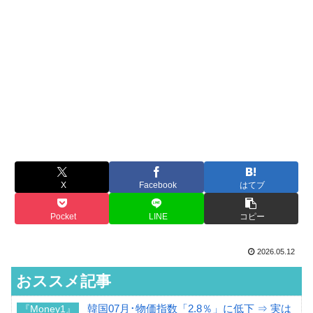
X
Facebook
はてブ
Pocket
LINE
コピー
2026.05.12
おススメ記事
韓国07月･物価指数「2.8％」に低下 ⇒ 実は
『Money1』