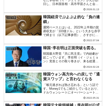
せた李在明（イ・ジェミョン）さんが訪
日し、日本国首相・高市早苗さんと会
談。李在明（イ・ジェミョン）さんの発
2026.01.13
言を拾ってみます。「首相の故郷でこの
ようにお会いできて、本当に特別な意味
韓国経済でぷよぷよ的な「負の連
トピック
のある首脳会談のよ...
鎖」
通関ベースとはいえ、2022年上半期の貿
易収支が「103億ドル」という大きな赤字
で締まり（以下記事参照）、さすがに韓
国メディアも大騒ぎになっております。
2022.07.04
このところ土日になると悲観した記事が
出ています。土日は官公庁が動いていな
韓国･李在明は正面突破を図る。
トピック
いのでネタが少な...
韓国最大野党『共に民主党』で内紛劇が
起こっています。李在明（イ・ジェミョ
ン）党首とその取り巻きが、来る総選挙
の公認を巡って、党内の議員を採点。立
2024.02.24
候補予定者の足切りを行っているからで
す。点数が下位20％の者は減点となり、
韓国ウォン高方向への戻しで「通
トピック
『共に民主党』候補とし...
貨スワップ」と言わなくなる
「喉元過ぎれば熱さ忘れる」という話で
す。Money1でもご紹介しているとおり、
ドルウォンレートにオーバーシュート分
の調整が入り、急速にウォン高方向に戻
2022.05.31
しています。しかし、これは予定どおり
です。オーバーシュート分の調整は「や
韓国元大統領候補・李在明が公式