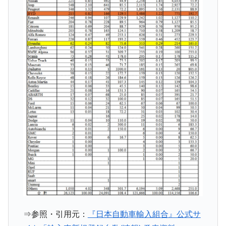
動」
中国だけが鉄鋼輸出を異常増加させる ⇒ 中
『Money1』
国の過剰生産が世界を蝕む。
韓国製造業「半導体絶好調」のウラで他業
『Money1』
種は全般的「不調」⇒ PSIが示す現況は決して良くない。
【米韓激突案件】韓国消費者院が『クーパ
『Money1』
ン』1人当たり賠償10万ウォンを認定 ⇒ 総額3兆7,000億
韓国で猛暑。南東部では干ばつ
『Money1』
韓国型イージス搭載の次世代駆逐艦
『Money1』
「KDDX」1番艦、2032年竣工と公示
【対日本円】ウォン安が急進！ 日米の協調
『Money1』
に韓国がいっちょがみしたのでは。
韓国政府『BYD』車への補助金を全廃 ⇒ 実
『Money1』
は韓国で『BYD』車は売れている。6カ月で対前年同期比
1.9倍！
⇒参照・引用元：
『日本自動車輸入組合』公式サ
在韓米国大使スティールが着韓！⇒ さっそ
『Money1』