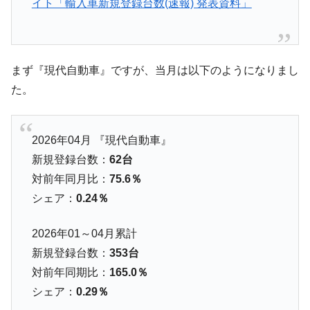
イト「輸入車新規登録台数(速報) 発表資料」
く空港に詰めかけ「出て行け！」「極右勢力」のプラカー
ドを掲げる「在韓反米勢力」
韓国政府「2035年までに18.4GW規模のAIデ
『Money1』
ータセンター整備」⇒ だから無理だってば。
まず『現代自動車』ですが、当月は以下のようになりまし
JPモルガン「韓国レバレッジETFの清算は
『Money1』
た。
ほぼ終わった」
韓国『国民年金公団』株価暴落で200兆蒸
『Money1』
発。
2026年04月 『現代自動車』
韓国政府「ニセＫ-ブランドを通報しようキ
『Money1』
新規登録台数：
62台
ャンペーン」⇒ あの名物教授も登場！
対前年同月比：
75.6％
韓国「橋が落ちました」⇒ 耐久性「なさす
『Money1』
シェア：
0.24％
ぎ」では。
2026年01～04月累計
韓国鉄鋼最大手『POSCO』ズブズブ沈む。
『Money1』
営業利益80.2％も減少
新規登録台数：
353台
対前年同期比：
165.0％
米国下院「韓国の公務員個人をターゲット
『Money1』
にぶん殴る法案」提出！⇒ クーパン問題は合衆国企業に対
シェア：
0.29％
する差別。許してはおかぬ