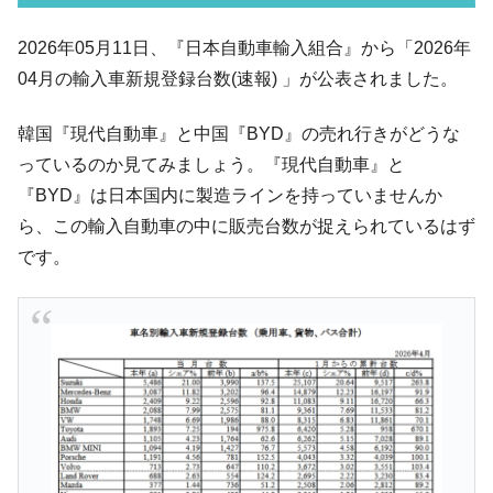
韓国「ここは北朝鮮なのか。選管がサーバ
『Money1』
2026年05月11日、『日本自動車輸入組合』から「2026年
ーにウソのデータを入力したのは明白だ」
04月の輸入車新規登録台数(速報) 」が公表されました。
韓国･李在明さっそく不動産対策で浅薄な発
『Money1』
言。
韓国『現代自動車』と中国『BYD』の売れ行きがどうな
韓国は「中国と同じく」投資に不適格な国
『Money1』
っているのか見てみましょう。『現代自動車』と
だ。
『BYD』は日本国内に製造ラインを持っていませんか
『韓国銀行』が「金の保有量を増やしま
『Money1』
ら、この輸入自動車の中に販売台数が捉えられているはず
す」⇒「金を経由するドル入手」手段ではないのか？
です。
韓国･外為取引量「1日当たり1,214.4億ド
『Money1』
ル」まで拡大 ⇒ 海外資金の動きに強く左右される状態
韓国･帰ってきた李在明。李在明を支持しな
『Money1』
い「50.5％」に上昇
韓国大統領府ボンクラ政策室長が告発され
『Money1』
た ⇒ 国家が行った恐るべき株価操作であり、空前の国政壟
断
韓国･警察職員が「丸刈りになって抗議活
『Money1』