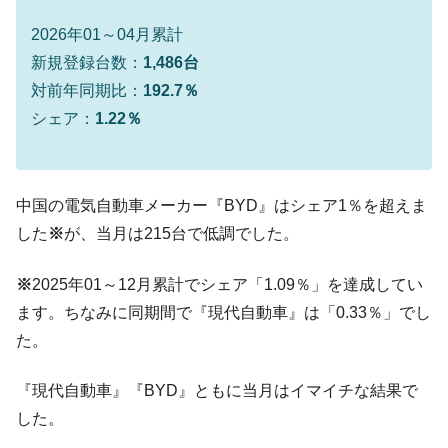
奇跡の毛色「白毛馬」とは？
Fact1
2026年01～04月累計
全て勝つといくら？ 競馬GI競走で勝利騎手がもら
Fact1
新規登録台数：
1,486台
える賞金とは？
対前年同期比：
192.7％
平成仮面ライダーの意外すぎるモチーフとは？
Fact1
シェア：
1.22％
発表から2日で大崩壊、鳴かず飛ばずに終わりそう
Fact1
なスーパーリーグとは？
日本人マスターズ挑戦の歴史。松山以前に最高位
Fact1
中国の電気自動車メーカー『BYD』はシェア1％を超えま
だった選手とは？
した
※
が、当月は215台で低調でした。
甲子園通算本塁打、最多の清原に次いで多く打っ
Fact1
ている意外な選手とは？
※
2025年01～12月累計でシェア「1.09％」を達成してい
セレクトセールの高額取引馬が稼いだ金額とは？
Fact1
ます。ちなみに同期間で『現代自動車』は「0.33％」でし
た。
『現代自動車』『BYD』ともに当月はイマイチな結果で
した。