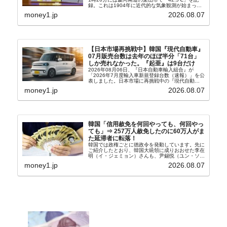
録。これは1904年に近代的な気象観測が始まって
以来の韓国史上最高気温です。08月04日には、ソ
money1.jp
2026.08.07
ウル市全域への「猛暑重大警報」が発令され...
【日本市場再挑戦中】韓国『現代自動車』
07月販売台数は去年のほぼ半分「71台」
しか売れなかった。『起亜』は9台だけ
2026年08月06日、『日本自動車輸入組合』が
「2026年7月度輸入車新規登録台数（速報）」を公
表しました。日本市場に再挑戦中の『現代自動
車』、また日本市場を攻略したい『BYD』の販売
money1.jp
2026.08.07
台数はこの中に捉えられているはずです。先月から
は韓国の...
韓国「信用赦免を何回やっても、何回やっ
ても」⇒ 257万人赦免したのに60万人がま
た延滞者に転落！
韓国では政権ごとに徳政令を発動しています。先に
ご紹介したとおり、韓国大統領に成りおおせた李在
明（イ・ジェミョン）さんも、尹錫悦（ユン・ソギ
ョル）前政権が行った――「新出発基金」をバッド
money1.jp
2026.08.07
バンクにして不良債権の買い取りを行い、分割償還
や元利減免...