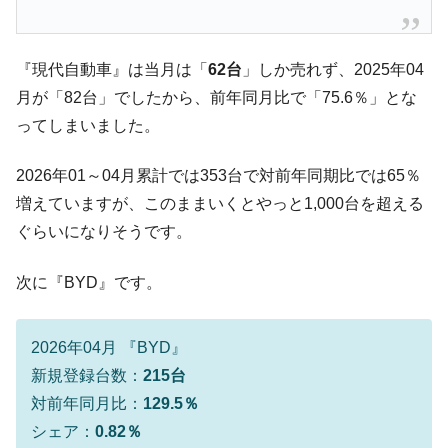
韓国ボンクラ政策室長･金容範、株価暴落に
『Money1』
他人事のような発言。
『現代自動車』は当月は「
62台
」しか売れず、2025年04
韓国半導体『SKハイニックス』2026年2Qの
『Money1』
月が「82台」でしたから、前年同月比で「75.6％」とな
業績「史上最高益」当期純利益は前年同期比13.4倍に。
ってしまいました。
韓国･加徳島新国際空港「またも暗礁」の危
『Money1』
機 ⇒ 10.7兆では損が出るからできない。
2026年01～04月累計では353台で対前年同期比では65％
【速報】韓国株式市場の暴落・本日07月29
『Money1』
増えていますが、このままいくとやっと1,000台を超える
日(水)もサイドカー・サーキットブレイカーの二段コンボ
ぐらいになりそうです。
発動！
IT産業は人を雇用する効果は低い。全産業の
『Money1』
次に『BYD』です。
半分未満しか雇用を生まない
日本の誇る海洋資源調査船『白嶺』は先進技術の
Fact1
塊！
2026年04月 『BYD』
新規登録台数：
215台
夏の甲子園、優勝校を最も多く輩出している都道
Fact1
府県とは？
対前年同月比：
129.5％
今話題の「楽天ライオンズ」とは？
シェア：
0.82％
Fact1