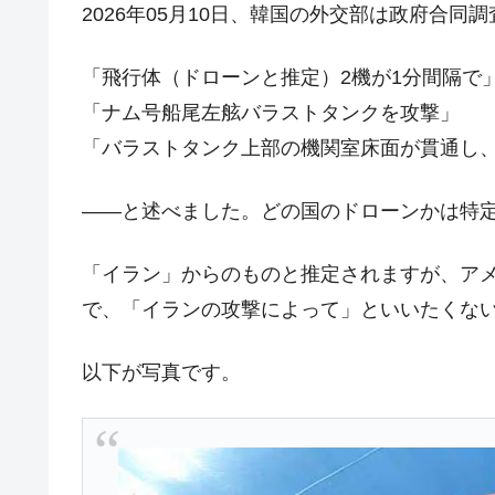
2026年05月10日、韓国の外交部は政府合
【対日本円】ウォン安が急進！ 日米
『Money1』
「飛行体（ドローンと推定）2機が1分間隔で
韓国政府『BYD』車への補助金を全廃 
『Money1』
1.9倍！
「ナム号船尾左舷バラストタンクを攻撃」
在韓米国大使スティールが着韓！⇒ 
「バラストタンク上部の機関室床面が貫通し
『Money1』
ドを掲げる「在韓反米勢力」
――と述べました。どの国のドローンかは特
韓国政府「2035年までに18.4GW規
『Money1』
JPモルガン「韓国レバレッジETFの
『Money1』
「イラン」からのものと推定されますが、ア
韓国『国民年金公団』株価暴落で200
『Money1』
で、「イランの攻撃によって」といいたくな
韓国政府「ニセＫ-ブランドを通報しよ
『Money1』
以下が写真です。
韓国「橋が落ちました」⇒ 耐久性「な
『Money1』
韓国鉄鋼最大手『POSCO』ズブズブ沈
『Money1』
米国下院「韓国の公務員個人をターゲ
『Money1』
する差別。許してはおかぬ