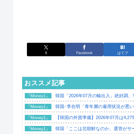
X
Facebook
はてブ
おススメ記事
韓国「2026年07月の輸出入」絶好調
『Money1』
韓国･李在明「青年層の雇用状況が悪い
『Money1』
【韓国の外貨準備】2026年07月は4,2
『Money1』
韓国「ここは北朝鮮なのか。選管がサ
『Money1』