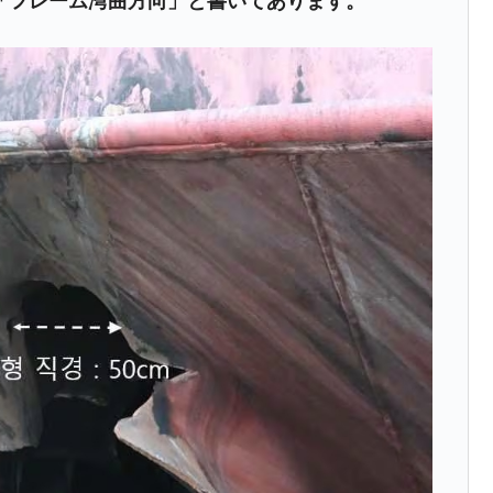
は「フレーム湾曲方向」と書いてあります。
都道府県とは？
がもらえる賞金とは？
？
りそうなスーパーリーグとは？
高位だった選手とは？
打っている意外な選手とは？
は？