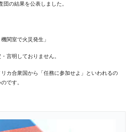
同調査団の結果を公表しました。
の協調に韓国がいっちょがみしたのでは。
」
⇒ 実は韓国で『BYD』車は売れている。6カ月で対前年同期比
さっそく空港に詰めかけ「出て行け！」「極右勢力」のプラカー
、機関室で火災発生」
定・言明しておりません。
模のAIデータセンター整備」⇒ だから無理だってば。
清算はほぼ終わった」
メリカ合衆国から「任務に参加せよ」といわれるの
兆蒸発。
いのです。
うキャンペーン」⇒ あの名物教授も登場！
さすぎ」では。
む。営業利益80.2％も減少
ットにぶん殴る法案」提出！⇒ クーパン問題は合衆国企業に対