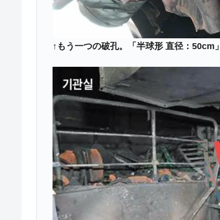
↑もう一つの破孔。「半球形 直径：50c