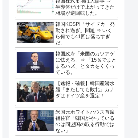
韓国株式市場は大惨事 ⇒
半導体だけで上がってきた
相場が逆回転した。
韓国KOSPI「サイドカー発
動され過ぎ」問題 ⇒ いく
ら何でも41回は落ちすぎ
だ。
韓国政府「米国のカツアゲ
に怯える」⇒ 「15％でまと
まるハズ」とタカをくくっ
ている。
【速報・確報】韓国産潜水
艦「またしても敗北」カナ
ダはドイツ産を選定！
米国元ホワイトハウス首席
補佐官「韓国がやっている
のは同盟国の取る行動では
ない」