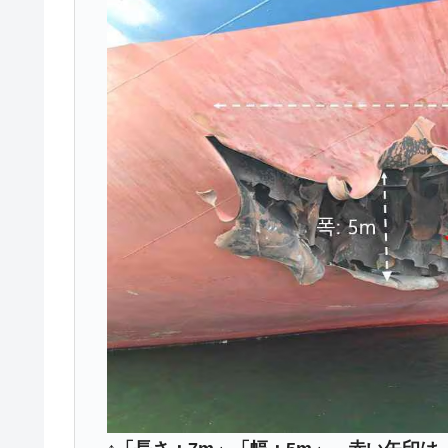
韓国ボンクラ政策室長･金容範、株価
『Money1』
韓国半導体『SKハイニックス』2026
『Money1』
韓国･加徳島新国際空港「またも暗礁」の
『Money1』
【速報】韓国株式市場の暴落・本日07
『Money1』
発動！
IT産業は人を雇用する効果は低い。全
『Money1』
韓国「株式市場が賭博場のように変質
『Money1』
韓国「2026年1Q 資金循環統計」面白
『Money1』
韓国化学企業最大手『ロッテケミカル
『Money1』
韓国株式市場･暗黒の火曜日。サーキッ
『Money1』
韓国･カードローン金利「15％」突破
『Money1』
日本の誇る海洋資源調査船『白嶺』は先進技
Fact1