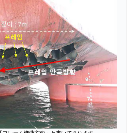
暴落に他人事のような発言。
年2Qの業績「史上最高益」当期純利益は前年同期比13.4倍に。
危機 ⇒ 10.7兆では損が出るからできない。
月29日(水)もサイドカー・サーキットブレイカーの二段コンボ
産業の半分未満しか雇用を生まない
したのは政界の責任だ」
い結果に。
』純借入金が約8兆。信用格付け「ネガティブ」にダウン
トブレイカーも発動！ 半導体2銘柄の暴落
！
術の塊！