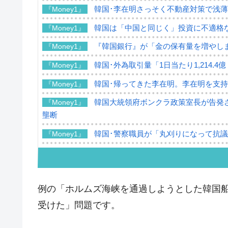
韓国･李在明さっそく不動産対策で浅
『Money1』
韓国は「中国と同じく」投資に不適格
『Money1』
『韓国銀行』が「金の保有量を増やし
『Money1』
韓国･外為取引量「1日当たり1,214.
『Money1』
韓国･帰ってきた李在明。李在明を支持し
『Money1』
韓国大統領府ボンクラ政策室長が告発さ
『Money1』
壟断
韓国･警察職員が「丸刈りになって抗
『Money1』
中国だけが鉄鋼輸出を異常増加させる 
『Money1』
韓国製造業「半導体絶好調」のウラで他
『Money1』
例の「ホルムズ海峡を通過しようとした韓国船
【米韓激突案件】韓国消費者院が『クーパ
『Money1』
受けた」問題です。
韓国で猛暑。南東部では干ばつ
『Money1』
韓国型イージス搭載の次世代駆逐艦「KD
『Money1』