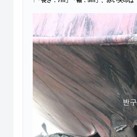
↑「長さ：7m」「幅：5m」、赤い矢印
夏の甲子園、優勝校を最も多く輩出している
Fact1
今話題の「楽天ライオンズ」とは？
Fact1
奇跡の毛色「白毛馬」とは？
Fact1
全て勝つといくら？ 競馬GI競走で勝利騎手
Fact1
平成仮面ライダーの意外すぎるモチーフとは
Fact1
発表から2日で大崩壊、鳴かず飛ばずに終わ
Fact1
日本人マスターズ挑戦の歴史。松山以前に最
Fact1
甲子園通算本塁打、最多の清原に次いで多く
Fact1
セレクトセールの高額取引馬が稼いだ金額と
Fact1