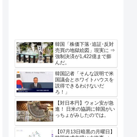
韓国「株価下落･追証･反対
売買の地獄絵図」現実に ⇒
強制決済が1,422億まで膨
んだ。
韓国記者「そんな説明で米
国議会とホワイトハウスを
説得できるわけないだ
ろ！」
【対日本円】ウォン安が急
進！ 日米の協調に韓国がい
っちょがみしたのでは。
【07月13日暗黒の月曜日】