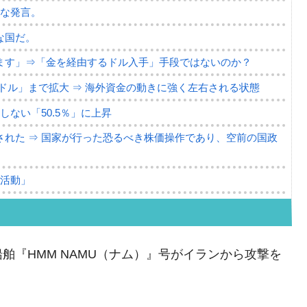
薄な発言。
な国だ。
ます」⇒「金を経由するドル入手」手段ではないのか？
4億ドル」まで拡大 ⇒ 海外資金の動きに強く左右される状態
ない「50.5％」に上昇
れた ⇒ 国家が行った恐るべき株価操作であり、空前の国政
議活動」
⇒ 中国の過剰生産が世界を蝕む。
業種は全般的「不調」⇒ PSIが示す現況は決して良くない。
舶『HMM NAMU（ナム）』号がイランから攻撃を
ン』1人当たり賠償10万ウォンを認定 ⇒ 総額3兆7,000億
DX」1番艦、2032年竣工と公示