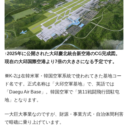
韓国ボンクラ政策室長･金容範、株価暴落に
『Money1』
他人事のような発言。
韓国半導体『SKハイニックス』2026年2Qの
『Money1』
業績「史上最高益」当期純利益は前年同期比13.4倍に。
韓国･加徳島新国際空港「またも暗礁」の危
『Money1』
機 ⇒ 10.7兆では損が出るからできない。
↑2025年に公開された大邱慶北統合新空港のCG完成図。
【速報】韓国株式市場の暴落・本日07月29
『Money1』
日(水)もサイドカー・サーキットブレイカーの二段コンボ
現在の大邱国際空港より7倍の大きさになる予定です。
発動！
IT産業は人を雇用する効果は低い。全産業の
※
K-2は在韓米軍・韓国空軍系統で使われてきた基地コー
『Money1』
半分未満しか雇用を生まない
ド名です。正式名称は「大邱空軍基地」で、英語では
日本の誇る海洋資源調査船『白嶺』は先進技術の
「Daegu Air Base」。韓国空軍で「第11戦闘飛行団駐屯
Fact1
塊！
地」となります。
夏の甲子園、優勝校を最も多く輩出している都道
Fact1
府県とは？
一大巨大事業なのですが、財源・事業方式・自治体間利害
で暗礁に乗り上げています。
今話題の「楽天ライオンズ」とは？
Fact1