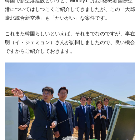
韓国で新空港建設というと、Money1では加徳島新国際空
動」
港についてはしつこくご紹介してきましたが、この「大邱
中国だけが鉄鋼輸出を異常増加させる ⇒ 中
『Money1』
慶北統合新空港」も「たいがい」な案件です。
国の過剰生産が世界を蝕む。
韓国製造業「半導体絶好調」のウラで他業
『Money1』
これまた韓国らしいといえば、それまでなのですが、李在
種は全般的「不調」⇒ PSIが示す現況は決して良くない。
明（イ・ジェミョン）さんが訪問しましたので、良い機会
【米韓激突案件】韓国消費者院が『クーパ
『Money1』
ですからご紹介しておきます。
ン』1人当たり賠償10万ウォンを認定 ⇒ 総額3兆7,000億
韓国で猛暑。南東部では干ばつ
『Money1』
韓国型イージス搭載の次世代駆逐艦
『Money1』
「KDDX」1番艦、2032年竣工と公示
【対日本円】ウォン安が急進！ 日米の協調
『Money1』
に韓国がいっちょがみしたのでは。
韓国政府『BYD』車への補助金を全廃 ⇒ 実
『Money1』
は韓国で『BYD』車は売れている。6カ月で対前年同期比
1.9倍！
在韓米国大使スティールが着韓！⇒ さっそ
『Money1』