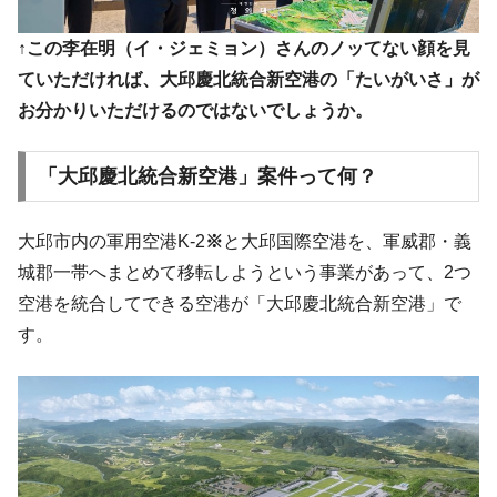
く空港に詰めかけ「出て行け！」「極右勢力」のプラカー
ドを掲げる「在韓反米勢力」
↑この李在明（イ・ジェミョン）さんのノッてない顔を見
韓国政府「2035年までに18.4GW規模のAIデ
『Money1』
ていただければ、大邱慶北統合新空港の「たいがいさ」が
ータセンター整備」⇒ だから無理だってば。
お分かりいただけるのではないでしょうか。
JPモルガン「韓国レバレッジETFの清算は
『Money1』
ほぼ終わった」
「大邱慶北統合新空港」案件って何？
韓国『国民年金公団』株価暴落で200兆蒸
『Money1』
発。
大邱市内の軍用空港K-2
※
と大邱国際空港を、軍威郡・義
韓国政府「ニセＫ-ブランドを通報しようキ
『Money1』
城郡一帯へまとめて移転しようという事業があって、2つ
ャンペーン」⇒ あの名物教授も登場！
空港を統合してできる空港が「大邱慶北統合新空港」で
韓国「橋が落ちました」⇒ 耐久性「なさす
『Money1』
す。
ぎ」では。
韓国鉄鋼最大手『POSCO』ズブズブ沈む。
『Money1』
営業利益80.2％も減少
米国下院「韓国の公務員個人をターゲット
『Money1』
にぶん殴る法案」提出！⇒ クーパン問題は合衆国企業に対
する差別。許してはおかぬ