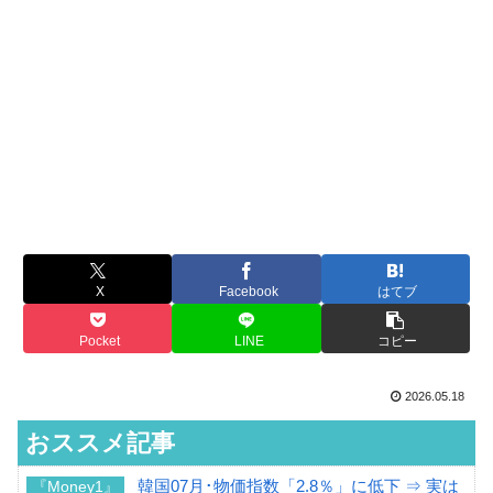
X
Facebook
はてブ
Pocket
LINE
コピー
2026.05.18
おススメ記事
韓国07月･物価指数「2.8％」に低下 ⇒ 実は
『Money1』