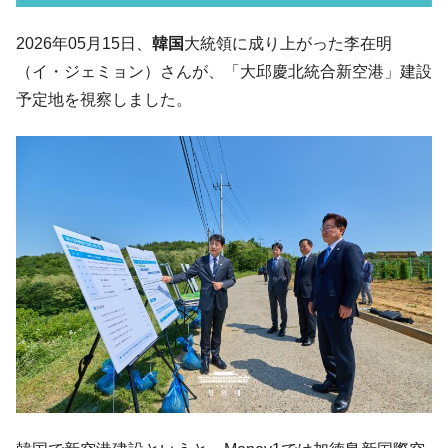
韓国「ここは北朝鮮なのか。選管がサーバ
『Money1』
2026年05月15日、
韓国
大統領に成り上がった李在明
ーにウソのデータを入力したのは明白だ」
（イ・ジェミョン）さんが、「大邱慶北統合新空港」建設
韓国･李在明さっそく不動産対策で浅薄な発
『Money1』
予定地を視察しました。
言。
韓国は「中国と同じく」投資に不適格な国
『Money1』
だ。
『韓国銀行』が「金の保有量を増やしま
『Money1』
す」⇒「金を経由するドル入手」手段ではないのか？
韓国･外為取引量「1日当たり1,214.4億ド
『Money1』
ル」まで拡大 ⇒ 海外資金の動きに強く左右される状態
韓国･帰ってきた李在明。李在明を支持しな
『Money1』
い「50.5％」に上昇
韓国大統領府ボンクラ政策室長が告発され
『Money1』
た ⇒ 国家が行った恐るべき株価操作であり、空前の国政壟
断
韓国･警察職員が「丸刈りになって抗議活
『Money1』