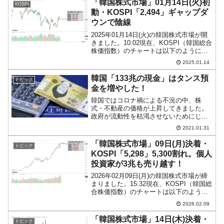
「韓国株式市場」01月14日(火)初
KOSPI
クでもない話ですのでどうか...
動・KOSPI「2,494」ギャップダ
ウンで陰線
2025年01月14日(火)の韓国株式市場が開
きました。10:02現在、KOSPI（韓国総合
株価指数）のチャートは以下のようにな
っています（チャートは
2025.01.14
『Investing.com』より引用）。ギャップ
ダウンして始まり、現在のところ陰線で
韓国「133兆の現金」はタンス預
トピック
す。...
金を増やした！
韓国ではコロナ禍による不況の中、株
式・不動産の価格が上昇してきました。
政府が流動性を枯渇させないためにじゃ
ぶじゃぶお金を提供する方針を取ってい
2021.01.31
ますが、このお金が消費、企業の投資に
回らず、株式・不動産に回ったからで
「韓国株式市場」09日(月)決着・
トピック
す。また、韓国の家計では現金...
KOSPI「5,298」5,300割れ。個人
投資家が3兆も売り越す！
2026年02月09日(月)の韓国株式市場が締
まりました。15:32現在、KOSPI（韓国総
合株価指数）のチャートは以下のように
なっています（チャートは
2026.02.09
『Investing.com』より引用）。ローソク
足の実態部分がほとんどなくなってしま
「韓国株式市場」14日(木)決着・
トピック
い...