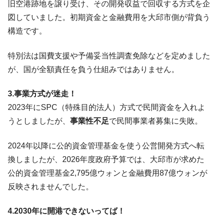
旧空港跡地を譲り受け、その開発収益で回収する方式を企
図していました。初期資金と金融費用を大邱市側が背負う
構造です。
特別法は国費支援や予備妥当性調査免除などを定めました
が、国が全額責任を負う仕組みではありません。
3.事業方式が迷走！
2023年にSPC（特殊目的法人）方式で民間資金を入れよ
うとしましたが、
事業性不足
で民間事業者募集に失敗。
2024年以降に公的資金管理基金を使う公営開発方式へ転
換しましたが、2026年度政府予算では、大邱市が求めた
公的資金管理基金2,795億ウォンと金融費用87億ウォンが
反映されませんでした。
4.2030年に開港できないってば！