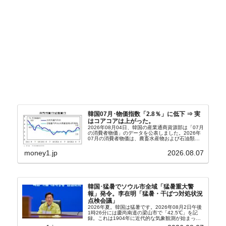
韓国07月･物価指数「2.8％」に低下 ⇒ 実
はコアコアは上がった。
2026年08月04日、韓国の産業通商資源部は「07月
の消費者物価」のデータを公表しました。2026年
07月の消費者物価は、農畜水産物および石油類の
上昇率が鈍化したことなどにより、前年同月比
2.8％上昇（06月は3.2％）となり、上昇率は前...
money1.jp
2026.08.07
韓国･猛暑でソウル市全域「猛暑重大警
報」発令。李在明「猛暑・干ばつ対処状況
点検会議」
2026年夏。韓国は猛暑です。2026年08月2日午後
1時26分には慶尚南道の梁山市で「42.5℃」を記
録。これは1904年に近代的な気象観測が始まって
以来の韓国史上最高気温です。08月04日には、ソ