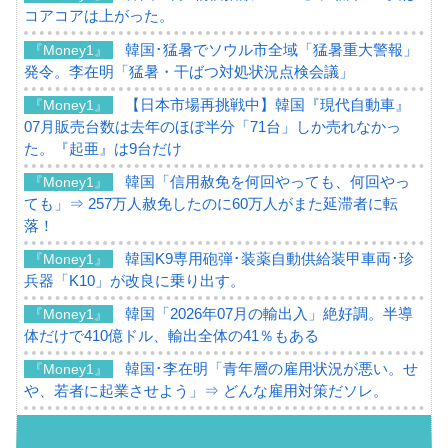
コアコアは上がった。
韓国･猛暑でソウル市全域「猛暑重大警報」
『Money1』
発令。李在明「猛暑・干ばつ対処状況点検会議」
【日本市場再挑戦中】韓国『現代自動車』
『Money1』
07月販売台数は去年のほぼ半分「71台」しか売れなかっ
た。『起亜』は9台だけ
韓国「信用赦免を何回やっても、何回やっ
『Money1』
ても」⇒ 257万人赦免したのに60万人がまた延滞者に転
落！
韓国K9専用砲弾･装薬自動供給装甲車両･珍
『Money1』
兵器「K10」が改良に乗り出す。
韓国「2026年07月の輸出入」絶好調。半導
『Money1』
体だけで410億ドル、輸出全体の41％もある
韓国･李在明「青年層の雇用状況が悪い。せ
『Money1』
や、若者に起業させよう」⇒ どんな雇用対策だソレ。
【韓国の外貨準備】2026年07月は4,279億ド
『Money1』
ル。外平債の発行「19.4億ドル」