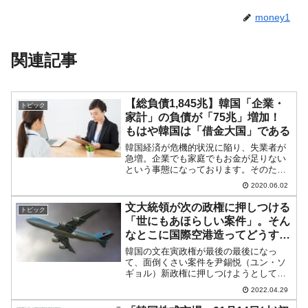
money1
関連記事
【総負債1,845兆】韓国「企業・
トピック
家計」の負債が「75兆」増加！
もはや韓国は「借金大国」である
韓国経済が危機的状況に陥り、失業者が
急増。企業でも家庭でもお金が足りない
という事態になっております。そのた
め、韓国では「お金を借りる企業・人」
2020.06.02
が急増しています。これを裏付けるデー
タが韓国メディア『ソウルファイナン
文大統領が次の政権に押しつける
トピック
ス』の報道に出ました。同記事...
「世にもあほらしい案件」。そん
なとこに国際空港造ってどうすん
だ
韓国の文在寅政権が最後の最後になっ
て、面倒くさい案件を尹錫悦（ユン・ソ
ギョル）新政権に押しつけようとしてい
ます。加徳島に新国際空港を造るという
2022.04.29
件です。知らない方は「なにそれ」と思
われるかもしれませんが、これがまたロ