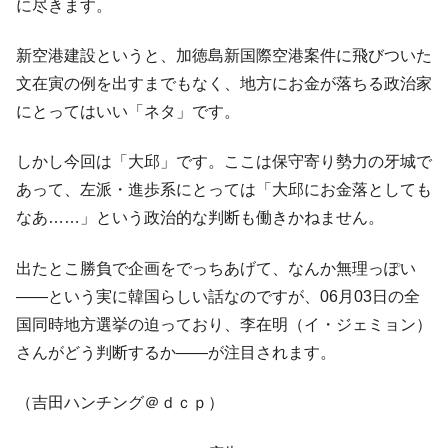
に尽きます。
新空港建設というと、加徳島新国際空港案件に飛びついた
文在寅の例を出すまでもなく、地方にお金が落ちる政治家
にとってはいい「ネタ」です。
しかし今回は「大邱」です。ここは保守寄り勢力の牙城で
あって、左派・進歩系にとっては「大邱にお金落としても
なあ……」という政治的な判断も働きかねません。
出たとこ勝負で企画をでっちあげて、なんか無理っぽい
――という実に韓国らしい話なのですが、06月03日の全
国同時地方選挙の迫っており、李在明（イ・ジェミョン）
さんがどう判断するか――が注目されます。
（吉田ハンチング＠ｄｃｐ）