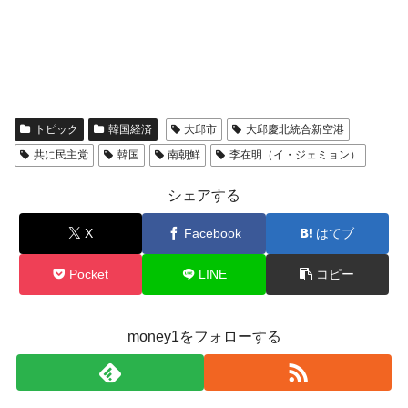
トピック
韓国経済
大邱市
大邱慶北統合新空港
共に民主党
韓国
南朝鮮
李在明（イ・ジェミョン）
シェアする
X
Facebook
はてブ
Pocket
LINE
コピー
money1をフォローする