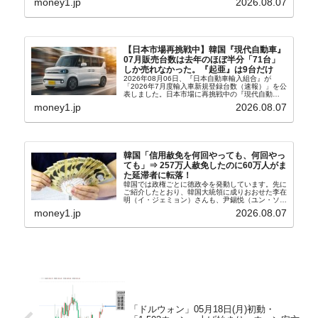
money1.jp
2026.08.07
ウル市全域への「猛暑重大警報」が発令され...
【日本市場再挑戦中】韓国『現代自動車』
07月販売台数は去年のほぼ半分「71台」
しか売れなかった。『起亜』は9台だけ
2026年08月06日、『日本自動車輸入組合』が
「2026年7月度輸入車新規登録台数（速報）」を公
表しました。日本市場に再挑戦中の『現代自動
車』、また日本市場を攻略したい『BYD』の販売
money1.jp
2026.08.07
台数はこの中に捉えられているはずです。先月から
は韓国の...
韓国「信用赦免を何回やっても、何回やっ
ても」⇒ 257万人赦免したのに60万人がま
た延滞者に転落！
韓国では政権ごとに徳政令を発動しています。先に
ご紹介したとおり、韓国大統領に成りおおせた李在
明（イ・ジェミョン）さんも、尹錫悦（ユン・ソギ
ョル）前政権が行った――「新出発基金」をバッド
money1.jp
2026.08.07
バンクにして不良債権の買い取りを行い、分割償還
や元利減免...
「ドルウォン」05月18日(月)初動・