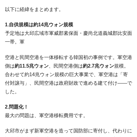
奇跡の毛色「白毛馬」とは？
Fact1
以下に経緯をまとめます。
全て勝つといくら？ 競馬GI競走で勝利騎手がもら
Fact1
える賞金とは？
1.自供規模は約14兆ウォン規模
平成仮面ライダーの意外すぎるモチーフとは？
Fact1
予定地は大邱広域市軍威郡素保面・慶尚北道義城郡比安面
一帯。軍
発表から2日で大崩壊、鳴かず飛ばずに終わりそう
Fact1
なスーパーリーグとは？
空港と民間空港を一体移転する韓国初の事例です。軍空港
日本人マスターズ挑戦の歴史。松山以前に最高位
Fact1
だった選手とは？
側は
約11.5兆ウォン
、民間空港側は
約2.7兆ウォン
規模。
合わせて約14兆ウォン規模の巨大事業で、軍空港は「寄
甲子園通算本塁打、最多の清原に次いで多く打っ
Fact1
ている意外な選手とは？
付対譲与」、民間空港は政府財政で進める建て付け――で
した。
セレクトセールの高額取引馬が稼いだ金額とは？
Fact1
2.問題化！
最大の問題は、軍空港移転費用です。
大邱市がまず新軍空港を造って国防部に寄付し、代わりに