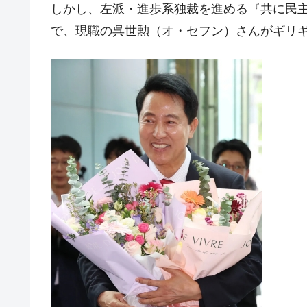
しかし、左派・進歩系独裁を進める『共に民
韓国型イージス搭載の次世代駆逐艦「KD
『Money1』
で、現職の呉世勲（オ・セフン）さんがギリ
【対日本円】ウォン安が急進！ 日米
『Money1』
韓国政府『BYD』車への補助金を全廃 
『Money1』
1.9倍！
在韓米国大使スティールが着韓！⇒ 
『Money1』
ドを掲げる「在韓反米勢力」
韓国政府「2035年までに18.4GW規
『Money1』
JPモルガン「韓国レバレッジETFの
『Money1』
韓国『国民年金公団』株価暴落で200
『Money1』
韓国政府「ニセＫ-ブランドを通報しよ
『Money1』
韓国「橋が落ちました」⇒ 耐久性「な
『Money1』
韓国鉄鋼最大手『POSCO』ズブズブ沈
『Money1』