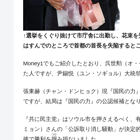
米国下院「韓国の公務員個人をターゲ
『Money1』
する差別。許してはおかぬ
韓国ボンクラ政策室長･金容範、株価
『Money1』
韓国半導体『SKハイニックス』2026
『Money1』
↑選挙をくぐり抜けて市庁舎に出勤し、花束を
韓国･加徳島新国際空港「またも暗礁」の
『Money1』
はすんでのところで首都の首長を失陥すると
【速報】韓国株式市場の暴落・本日07
『Money1』
発動！
Money1でもご紹介したとおり、呉世勲（
た人ですが、尹錫悦（ユン・ソギョル）大統
IT産業は人を雇用する効果は低い。全
『Money1』
韓国「株式市場が賭博場のように変質
『Money1』
張東赫（チャン・ドンヒョク）現『国民の力
韓国「2026年1Q 資金循環統計」面白
『Money1』
ですが、結局は『国民の力』の公認候補とな
韓国化学企業最大手『ロッテケミカル
『Money1』
『共に民主党』はソウル市を押さえるべく、
韓国株式市場･暗黒の火曜日。サーキッ
『Money1』
ミョン）さんの「公訴取り消し騒動」が決定
日本の誇る海洋資源調査船『白嶺』は先進技
Fact1
つか
後で勝利を
掴
み損ないました。