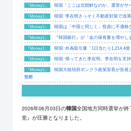
韓国「ここは北朝鮮なのか。選管がサ
『Money1』
韓国･李在明さっそく不動産対策で浅
『Money1』
韓国は「中国と同じく」投資に不適格
『Money1』
『韓国銀行』が「金の保有量を増やし
『Money1』
韓国･外為取引量「1日当たり1,214.
『Money1』
韓国･帰ってきた李在明。李在明を支持し
『Money1』
韓国大統領府ボンクラ政策室長が告発さ
『Money1』
壟断
韓国･警察職員が「丸刈りになって抗
『Money1』
中国だけが鉄鋼輸出を異常増加させる 
『Money1』
2026年06月03日の
韓国
全国地方同時選挙が終
韓国製造業「半導体絶好調」のウラで他
『Money1』
党』が圧勝となりました。
【米韓激突案件】韓国消費者院が『クーパ
『Money1』
韓国で猛暑。南東部では干ばつ
『Money1』