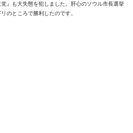
主党』も大失態を犯しました。肝心のソウル市長選挙
DX」1番艦、2032年竣工と公示
ギリのところで勝利したのです。
の協調に韓国がいっちょがみしたのでは。
⇒ 実は韓国で『BYD』車は売れている。6カ月で対前年同期比
さっそく空港に詰めかけ「出て行け！」「極右勢力」のプラカー
模のAIデータセンター整備」⇒ だから無理だってば。
清算はほぼ終わった」
兆蒸発。
うキャンペーン」⇒ あの名物教授も登場！
さすぎ」では。
む。営業利益80.2％も減少