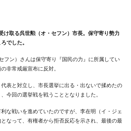
ットにぶん殴る法案」提出！⇒ クーパン問題は合衆国企業に対
暴落に他人事のような発言。
年2Qの業績「史上最高益」当期純利益は前年同期比13.4倍に。
受け取る呉世勲（オ・セフン）市長。保守寄り勢力
危機 ⇒ 10.7兆では損が出るからできない。
ころでした。
月29日(水)もサイドカー・サーキットブレイカーの二段コンボ
オ・セフン）さんは保守寄り『国民の力』に所属してい
領の非常戒厳宣布に反対。
産業の半分未満しか雇用を生まない
したのは政界の責任だ」
』代表と対立し、市長選挙に出る・出ないで揉めたの
い結果に。
り、今回の選挙戦を戦うこととなりました。
』純借入金が約8兆。信用格付け「ネガティブ」にダウン
有利な戦いを進めていたのですが、李在明（イ・ジェ
トブレイカーも発動！ 半導体2銘柄の暴落
的となって、有権者から拒否反応を示され、最後の最
術の塊！