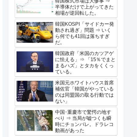
韓国株式市場は大惨事 ⇒
半導体だけで上がってきた
相場が逆回転した。
韓国KOSPI「サイドカー発
動され過ぎ」問題 ⇒ いく
ら何でも41回は落ちすぎ
だ。
韓国政府「米国のカツアゲ
に怯える」⇒ 「15％でまと
まるハズ」とタカをくくっ
ている。
米国元ホワイトハウス首席
補佐官「韓国がやっている
のは同盟国の取る行動では
ない」
中国･重慶市で驚愕の地す
べり ⇒ 当局が嘘つくも瞬
時にチョンバレ。ドラレコ
動画があった