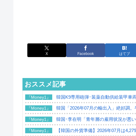
X
Facebook
はてブ
おススメ記事
韓国K9専用砲弾･装薬自動供給装甲車両
『Money1』
韓国「2026年07月の輸出入」絶好調
『Money1』
韓国･李在明「青年層の雇用状況が悪い
『Money1』
【韓国の外貨準備】2026年07月は4,2
『Money1』