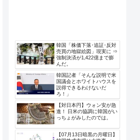
韓国「株価下落･追証･反対
売買の地獄絵図」現実に ⇒
強制決済が1,422億まで膨
んだ。
韓国記者「そんな説明で米
国議会とホワイトハウスを
説得できるわけないだ
ろ！」
【対日本円】ウォン安が急
進！ 日米の協調に韓国がい
っちょがみしたのでは。
【07月13日暗黒の月曜日】