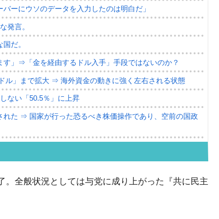
ーバーにウソのデータを入力したのは明白だ」
薄な発言。
な国だ。
ます」⇒「金を経由するドル入手」手段ではないのか？
4億ドル」まで拡大 ⇒ 海外資金の動きに強く左右される状態
ない「50.5％」に上昇
れた ⇒ 国家が行った恐るべき株価操作であり、空前の国政
議活動」
⇒ 中国の過剰生産が世界を蝕む。
了。全般状況としては与党に成り上がった『共に民主
業種は全般的「不調」⇒ PSIが示す現況は決して良くない。
ン』1人当たり賠償10万ウォンを認定 ⇒ 総額3兆7,000億