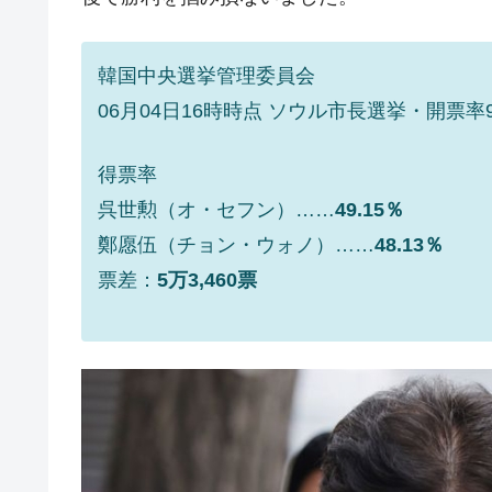
夏の甲子園、優勝校を最も多く輩出している
Fact1
今話題の「楽天ライオンズ」とは？
Fact1
韓国中央選挙管理委員会
奇跡の毛色「白毛馬」とは？
Fact1
06月04日16時時点 ソウル市長選挙・開票率99
全て勝つといくら？ 競馬GI競走で勝利騎手
Fact1
平成仮面ライダーの意外すぎるモチーフとは
Fact1
得票率
呉世勲（オ・セフン）……
49.15％
発表から2日で大崩壊、鳴かず飛ばずに終わ
Fact1
鄭愿伍（チョン・ウォノ）……
48.13％
日本人マスターズ挑戦の歴史。松山以前に最
Fact1
票差：
5万3,460票
甲子園通算本塁打、最多の清原に次いで多く
Fact1
セレクトセールの高額取引馬が稼いだ金額と
Fact1