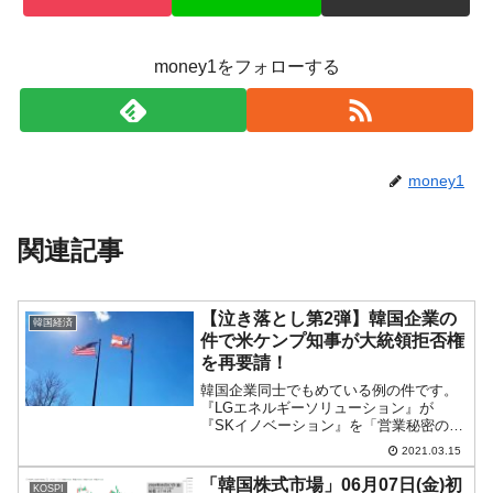
money1をフォローする
money1
関連記事
【泣き落とし第2弾】韓国企業の
韓国経済
件で米ケンプ知事が大統領拒否権
を再要請！
韓国企業同士でもめている例の件です。
『LGエネルギーソリューション』が
『SKイノベーション』を「営業秘密の窃
盗」で訴え、アメリカ合衆国『国際貿易
2021.03.15
委員会』（略称：ITC）は『LGエネルギ
ーソリューション』の勝ちと判断。『SK
「韓国株式市場」06月07日(金)初
KOSPI