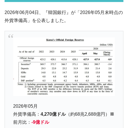
韓国･李在明さっそく不動産対策で浅薄な発
『Money1』
2026年06月04日、『韓国銀行』が「2026年05月末時点の
言。
外貨準備高」を公表しました。
韓国は「中国と同じく」投資に不適格な国
『Money1』
だ。
『韓国銀行』が「金の保有量を増やしま
『Money1』
す」⇒「金を経由するドル入手」手段ではないのか？
韓国･外為取引量「1日当たり1,214.4億ド
『Money1』
ル」まで拡大 ⇒ 海外資金の動きに強く左右される状態
韓国･帰ってきた李在明。李在明を支持しな
『Money1』
い「50.5％」に上昇
韓国大統領府ボンクラ政策室長が告発され
『Money1』
た ⇒ 国家が行った恐るべき株価操作であり、空前の国政壟
断
2026年05月
韓国･警察職員が「丸刈りになって抗議活
『Money1』
外貨準備高：
4,270億ドル
（約68兆2,688億円）
※
動」
前月比：
-9億ドル
中国だけが鉄鋼輸出を異常増加させる ⇒ 中
『Money1』