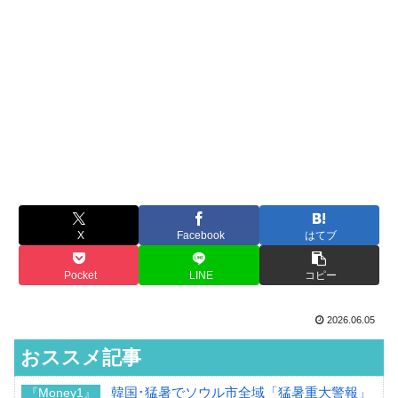
X
Facebook
はてブ
Pocket
LINE
コピー
2026.06.05
おススメ記事
韓国･猛暑でソウル市全域「猛暑重大警報」
『Money1』