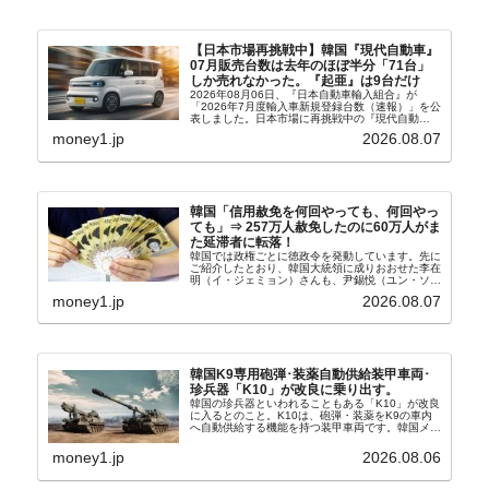
【日本市場再挑戦中】韓国『現代自動車』
07月販売台数は去年のほぼ半分「71台」
しか売れなかった。『起亜』は9台だけ
2026年08月06日、『日本自動車輸入組合』が
「2026年7月度輸入車新規登録台数（速報）」を公
表しました。日本市場に再挑戦中の『現代自動
車』、また日本市場を攻略したい『BYD』の販売
money1.jp
2026.08.07
台数はこの中に捉えられているはずです。先月から
は韓国の...
韓国「信用赦免を何回やっても、何回やっ
ても」⇒ 257万人赦免したのに60万人がま
た延滞者に転落！
韓国では政権ごとに徳政令を発動しています。先に
ご紹介したとおり、韓国大統領に成りおおせた李在
明（イ・ジェミョン）さんも、尹錫悦（ユン・ソギ
ョル）前政権が行った――「新出発基金」をバッド
money1.jp
2026.08.07
バンクにして不良債権の買い取りを行い、分割償還
や元利減免...
韓国K9専用砲弾･装薬自動供給装甲車両･
珍兵器「K10」が改良に乗り出す。
韓国の珍兵器といわれることもある「K10」が改良
に入るとのこと。K10は、砲弾・装薬をK9の車内
へ自動供給する機能を持つ装甲車両です。韓国メデ
ィア『Chosun Biz』が報じていますので、同記事
から以下に一部を引きます。2005年に初めて...
money1.jp
2026.08.06