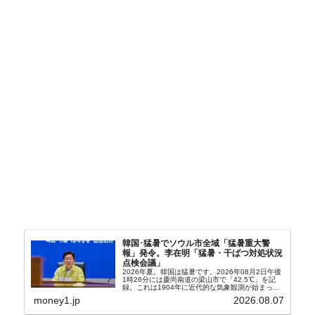
韓国･猛暑でソウル市全域「猛暑重大警
報」発令。李在明「猛暑・干ばつ対処状況
点検会議」
2026年夏。韓国は猛暑です。2026年08月2日午後
1時26分には慶尚南道の梁山市で「42.5℃」を記
録。これは1904年に近代的な気象観測が始まって
以来の韓国史上最高気温です。08月04日には、ソ
money1.jp
2026.08.07
ウル市全域への「猛暑重大警報」が発令され...