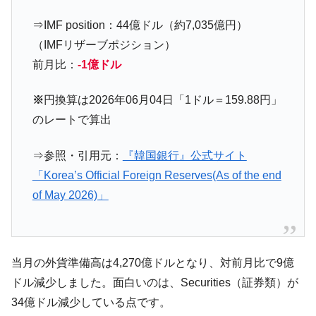
韓国政府「2035年までに18.4GW規模のAIデ
『Money1』
ータセンター整備」⇒ だから無理だってば。
⇒IMF position：44億ドル（約7,035億円）
JPモルガン「韓国レバレッジETFの清算は
『Money1』
（IMFリザーブポジション）
ほぼ終わった」
前月比：
-1億ドル
韓国『国民年金公団』株価暴落で200兆蒸
『Money1』
発。
※
円換算は2026年06月04日「1ドル＝159.88円」
のレートで算出
韓国政府「ニセＫ-ブランドを通報しようキ
『Money1』
ャンペーン」⇒ あの名物教授も登場！
⇒参照・引用元：
『韓国銀行』公式サイト
韓国「橋が落ちました」⇒ 耐久性「なさす
『Money1』
「Korea’s Official Foreign Reserves(As of the end
ぎ」では。
of May 2026)」
韓国鉄鋼最大手『POSCO』ズブズブ沈む。
『Money1』
営業利益80.2％も減少
米国下院「韓国の公務員個人をターゲット
『Money1』
にぶん殴る法案」提出！⇒ クーパン問題は合衆国企業に対
当月の外貨準備高は4,270億ドルとなり、対前月比で9億
する差別。許してはおかぬ
ドル減少しました。面白いのは、Securities（証券類）が
韓国ボンクラ政策室長･金容範、株価暴落に
『Money1』
34億ドル減少している点です。
他人事のような発言。