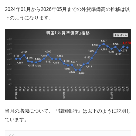
韓国半導体『SKハイニックス』2026年2Qの
『Money1』
2024年01月から2026年05月までの外貨準備高の推移は以
業績「史上最高益」当期純利益は前年同期比13.4倍に。
下のようになります。
韓国･加徳島新国際空港「またも暗礁」の危
『Money1』
機 ⇒ 10.7兆では損が出るからできない。
【速報】韓国株式市場の暴落・本日07月29
『Money1』
日(水)もサイドカー・サーキットブレイカーの二段コンボ
発動！
IT産業は人を雇用する効果は低い。全産業の
『Money1』
半分未満しか雇用を生まない
韓国「株式市場が賭博場のように変質した
『Money1』
のは政界の責任だ」
日本の誇る海洋資源調査船『白嶺』は先進技術の
Fact1
塊！
当月の増減について、『韓国銀行』は以下のように説明し
夏の甲子園、優勝校を最も多く輩出している都道
Fact1
ています。
府県とは？
今話題の「楽天ライオンズ」とは？
Fact1