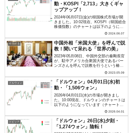
イノベーション』の...
動・KOSPI「2,713」大きくギャ
ップアップ！
2024年06月07日(金)の韓国株式市場が開
きました。10:02現在、KOSPI（韓国総合
株価指数）のチャートは以下のようにな
っています（チャートは
2024.06.07
『Investing.com』より引用）。大きくギ
ャップアップして始まりました。2,700...
中国外相「米国大使」を呼んで説
韓国経済
教！聞いて呆れる「世界の美」
2023年05月08日、中国外交部の秦剛長官
が、駐中アメリカ合衆国大使であるバー
ンズさんを呼んで説教を行うという椿事
がありました。以下は中国外交部が公表
2023.05.09
したプレスリリースです。2023年5月8
日、秦剛国務委員兼外相は、北京でバー
「ドルウォン」04月01日(水)初
ドルウォン
ンズ駐中国米...
動・「1,506ウォン」
2026年04月01日(水)の市場が開きまし
た。10:00現在、ドルウォンのチャートは
以下のようになっています（チャートは
『Investing.com』より引用）。ローソク
2026.04.01
足の調整が入って景色が変わりました
(笑)。前日は長い上ヒゲを持つロー...
「ドルウォン」26日(水)夕刻・
トピック
「1,274ウォン」陰転！