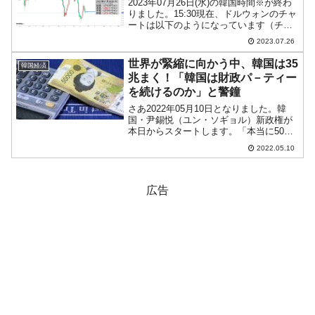
2023年07月26日(水)の韓国時間※が終わ
りました。15:30現在、ドルウォンのチャ
ートは以下のようになっています（チャ
ートは『Investing.com』より引用）。残
2023.07.26
念ながら陰転しました(笑)。現在のところ
「1ドル＝1,274ウォン...
世界が緊縮に向かう中、韓国は35
韓国経済
兆まく！「韓国は財政パ－ティー
を続けるのか」と警鐘
さあ2022年05月10日となりました。韓
国・尹錫悦（ユン・ソギョル）新政権が
本日からスタートします。「本当に50兆
ウォンまくのか」と注目されていた、尹
2022.05.10
錫悦（ユン・ソギョル）さんの公約「小
商工人・個人事業主への損失補てん」で
す。これは、政府...
広告