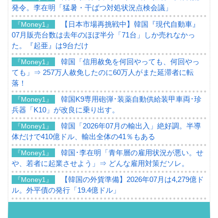
発令。李在明「猛暑・干ばつ対処状況点検会議」
【日本市場再挑戦中】韓国『現代自動車』
『Money1』
07月販売台数は去年のほぼ半分「71台」しか売れなかっ
た。『起亜』は9台だけ
韓国「信用赦免を何回やっても、何回やっ
『Money1』
ても」⇒ 257万人赦免したのに60万人がまた延滞者に転
落！
韓国K9専用砲弾･装薬自動供給装甲車両･珍
『Money1』
兵器「K10」が改良に乗り出す。
韓国「2026年07月の輸出入」絶好調。半導
『Money1』
体だけで410億ドル、輸出全体の41％もある
韓国･李在明「青年層の雇用状況が悪い。せ
『Money1』
や、若者に起業させよう」⇒ どんな雇用対策だソレ。
【韓国の外貨準備】2026年07月は4,279億ド
『Money1』
ル。外平債の発行「19.4億ドル」
韓国「ここは北朝鮮なのか。選管がサーバ
『Money1』
ーにウソのデータを入力したのは明白だ」