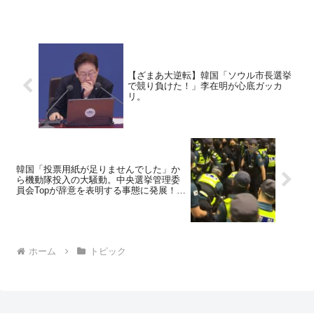
【ざまあ大逆転】韓国「ソウル市長選挙
で競り負けた！」李在明が心底ガッカ
リ。
韓国「投票用紙が足りませんでした」か
ら機動隊投入の大騒動。中央選挙管理委
員会Topが辞意を表明する事態に発展！⇒
大学生が怒りを表明「選挙権の侵害だ」
ホーム
トピック