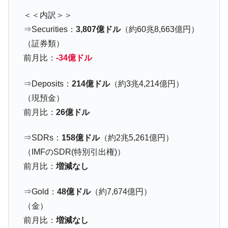
国の過剰生産が世界を蝕む。
＜＜内訳＞＞
韓国製造業「半導体絶好調」のウラで他業
『Money1』
⇒Securities：
3,807億ドル
（約60兆8,663億円）
種は全般的「不調」⇒ PSIが示す現況は決して良くない。
（証券類）
【米韓激突案件】韓国消費者院が『クーパ
『Money1』
前月比：
-34億ドル
ン』1人当たり賠償10万ウォンを認定 ⇒ 総額3兆7,000億
韓国で猛暑。南東部では干ばつ
『Money1』
⇒Deposits：
214億ドル
（約3兆4,214億円）
韓国型イージス搭載の次世代駆逐艦
『Money1』
（現預金）
「KDDX」1番艦、2032年竣工と公示
前月比：
26億ドル
【対日本円】ウォン安が急進！ 日米の協調
『Money1』
に韓国がいっちょがみしたのでは。
⇒SDRs：
158億ドル
（約2兆5,261億円）
（IMFのSDR(特別引出権)）
韓国政府『BYD』車への補助金を全廃 ⇒ 実
『Money1』
は韓国で『BYD』車は売れている。6カ月で対前年同期比
前月比：
増減なし
1.9倍！
⇒Gold：
48億ドル
（約7,674億円）
在韓米国大使スティールが着韓！⇒ さっそ
『Money1』
く空港に詰めかけ「出て行け！」「極右勢力」のプラカー
（金）
ドを掲げる「在韓反米勢力」
前月比：
増減なし