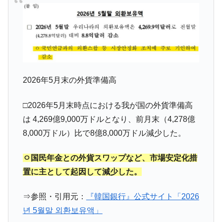
奇跡の毛色「白毛馬」とは？
Fact1
全て勝つといくら？ 競馬GI競走で勝利騎手がもら
Fact1
える賞金とは？
平成仮面ライダーの意外すぎるモチーフとは？
Fact1
発表から2日で大崩壊、鳴かず飛ばずに終わりそう
Fact1
なスーパーリーグとは？
2026年5月末の外貨準備高
日本人マスターズ挑戦の歴史。松山以前に最高位
Fact1
□2026年5月末時点における我が国の外貨準備高
だった選手とは？
は 4,269億9,000万ドルとなり、前月末（4,278億
甲子園通算本塁打、最多の清原に次いで多く打っ
Fact1
8,000万ドル）比で8億8,000万ドル減少した。
ている意外な選手とは？
セレクトセールの高額取引馬が稼いだ金額とは？
Fact1
ㅇ国民年金との外貨スワップなど、市場安定化措
置に主として起因して減少した。
⇒参照・引用元：
『韓国銀行』公式サイト「2026
년 5월말 외환보유액」