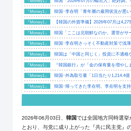
韓国「2026年07月の輸出入」絶好調
『Money1』
韓国･李在明「青年層の雇用状況が悪い
『Money1』
【韓国の外貨準備】2026年07月は4,2
『Money1』
韓国「ここは北朝鮮なのか。選管がサ
『Money1』
韓国･李在明さっそく不動産対策で浅
『Money1』
韓国は「中国と同じく」投資に不適格
『Money1』
『韓国銀行』が「金の保有量を増やし
『Money1』
韓国･外為取引量「1日当たり1,214.
『Money1』
韓国･帰ってきた李在明。李在明を支持し
『Money1』
韓国大統領府ボンクラ政策室長が告発さ
『Money1』
壟断
韓国･警察職員が「丸刈りになって抗
『Money1』
2026年06月03日、
韓国
では全国地方同時選挙が
中国だけが鉄鋼輸出を異常増加させる 
『Money1』
とおり、与党に成り上がった『共に民主党』