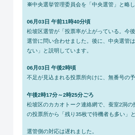
※
中央選挙管理委員会を「中央選管」と略
日本の誇る海洋資源調査船『白嶺』は先進技
Fact1
夏の甲子園、優勝校を最も多く輩出している
Fact1
06月03日 午前11時40分頃
今話題の「楽天ライオンズ」とは？
Fact1
松坡区選管が「投票率が上がっている。今
選管に問い合わせました。後に、中央選管
奇跡の毛色「白毛馬」とは？
Fact1
ない」と説明しています。
全て勝つといくら？ 競馬GI競走で勝利騎手
Fact1
平成仮面ライダーの意外すぎるモチーフとは
Fact1
06月03日 午後2時頃
発表から2日で大崩壊、鳴かず飛ばずに終わ
Fact1
不足が見込まれる投票所向けに、無番号の
日本人マスターズ挑戦の歴史。松山以前に最
Fact1
午後2時17分～2時25分ごろ
甲子園通算本塁打、最多の清原に次いで多く
Fact1
松坡区のカカオトーク連絡網で、蚕室2洞の
セレクトセールの高額取引馬が稼いだ金額と
Fact1
の投票所から「残り35枚で待機者も多い」
選管側の対応は遅れました。