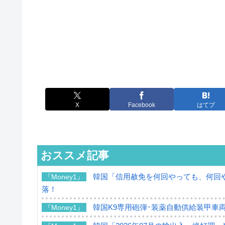
X
Facebook
はてブ
おススメ記事
韓国「信用赦免を何回やっても、何回や
『Money1』
落！
韓国K9専用砲弾･装薬自動供給装甲車両
『Money1』