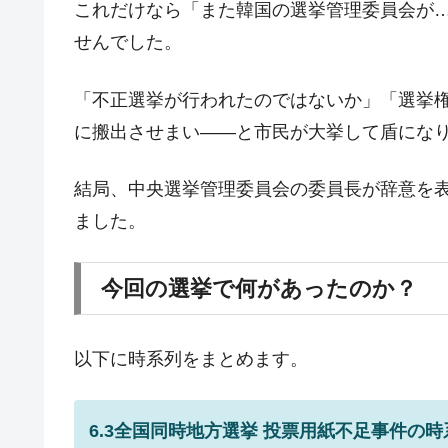
これだけなら「また韓国の選挙管理委員会が
韓国「橋が落ちました」⇒ 耐久性「な
『Money1』
せんでした。
韓国鉄鋼最大手『POSCO』ズブズブ沈
『Money1』
米国下院「韓国の公務員個人をターゲ
『Money1』
「不正選挙が行われたのではないか」「選挙
する差別。許してはおかぬ
に搬出させまい――と市民が大挙して盾にな
韓国ボンクラ政策室長･金容範、株価
『Money1』
結局、中央選挙管理委員会の委員長が辞意を
韓国半導体『SKハイニックス』2026
『Money1』
ました。
韓国･加徳島新国際空港「またも暗礁」の
『Money1』
【速報】韓国株式市場の暴落・本日07
『Money1』
今回の選挙で何があったのか？
発動！
IT産業は人を雇用する効果は低い。全
『Money1』
以下に時系列をまとめます。
韓国「株式市場が賭博場のように変質
『Money1』
韓国「2026年1Q 資金循環統計」面白
『Money1』
6.3全国同時地方選挙 投票用紙不足事件の時
韓国化学企業最大手『ロッテケミカル
『Money1』