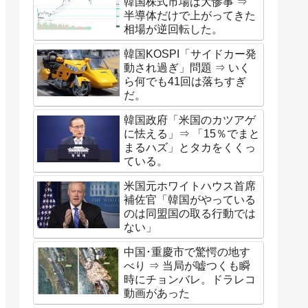
韓国株式市場は大惨事 ⇒
半導体だけで上がってきた
相場が逆回転した。
韓国KOSPI「サイドカー発
動され過ぎ」問題 ⇒ いく
ら何でも41回は落ちすぎ
だ。
韓国政府「米国のカツアゲ
に怯える」⇒ 「15％でまと
まるハズ」とタカをくくっ
ている。
米国元ホワイトハウス首席
補佐官「韓国がやっている
のは同盟国の取る行動では
ない」
中国･重慶市で驚愕の地す
べり ⇒ 当局が嘘つくも瞬
時にチョンバレ。ドラレコ
動画があった