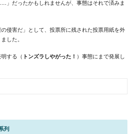
……」だったかもしれませんが、事態はそれで済みま
さすぎ」では。
む。営業利益80.2％も減少
ットにぶん殴る法案」提出！⇒ クーパン問題は合衆国企業に対
権の侵害だ」として、投票所に残された投票用紙を外
りました。
暴落に他人事のような発言。
表明する（
トンズラしやがった！
）事態にまで発展し
年2Qの業績「史上最高益」当期純利益は前年同期比13.4倍に。
危機 ⇒ 10.7兆では損が出るからできない。
月29日(水)もサイドカー・サーキットブレイカーの二段コンボ
産業の半分未満しか雇用を生まない
したのは政界の責任だ」
い結果に。
系列
』純借入金が約8兆。信用格付け「ネガティブ」にダウン