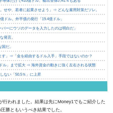
。半導体だけで410億ドル、輸出全体の41％もある
。せや、若者に起業させよう」⇒ どんな雇用対策だソレ。
79億ドル。外平債の発行「19.4億ドル」
ーバーにウソのデータを入力したのは明白だ」
薄な発言。
な国だ。
ます」⇒「金を経由するドル入手」手段ではないのか？
4億ドル」まで拡大 ⇒ 海外資金の動きに強く左右される状態
ない「50.5％」に上昇
れた ⇒ 国家が行った恐るべき株価操作であり、空前の国政
議活動」
行われました。結果は先にMoney1でもご紹介した
⇒ 中国の過剰生産が世界を蝕む。
の圧勝ともいうべき結果でした。