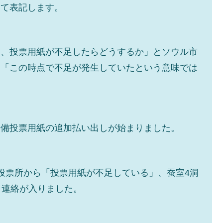
して表記します。
術の塊！
都道府県とは？
後、投票用紙が不足したらどうするか」とソウル市
は「この時点で不足が発生していたという意味では
がもらえる賞金とは？
？
りそうなスーパーリーグとは？
予備投票用紙の追加払い出しが始まりました。
高位だった選手とは？
打っている意外な選手とは？
投票所から「投票用紙が不足している」、蚕室4洞
は？
と連絡が入りました。