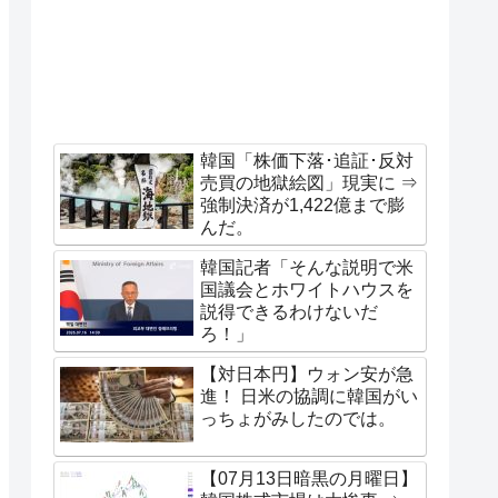
韓国「株価下落･追証･反対
売買の地獄絵図」現実に ⇒
強制決済が1,422億まで膨
んだ。
韓国記者「そんな説明で米
国議会とホワイトハウスを
説得できるわけないだ
ろ！」
【対日本円】ウォン安が急
進！ 日米の協調に韓国がい
っちょがみしたのでは。
【07月13日暗黒の月曜日】