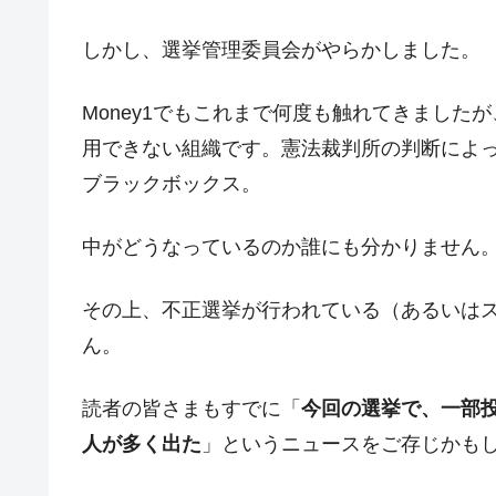
韓国製造業「半導体絶好調」のウラで他
『Money1』
しかし、選挙管理委員会がやらかしました。
【米韓激突案件】韓国消費者院が『クーパ
『Money1』
韓国で猛暑。南東部では干ばつ
『Money1』
Money1でもこれまで何度も触れてきまし
韓国型イージス搭載の次世代駆逐艦「KD
『Money1』
用できない組織です。憲法裁判所の判断によ
【対日本円】ウォン安が急進！ 日米
ブラックボックス。
『Money1』
韓国政府『BYD』車への補助金を全廃 
『Money1』
中がどうなっているのか誰にも分かりません
1.9倍！
在韓米国大使スティールが着韓！⇒ 
『Money1』
その上、不正選挙が行われている（あるいは
ドを掲げる「在韓反米勢力」
ん。
韓国政府「2035年までに18.4GW規
『Money1』
JPモルガン「韓国レバレッジETFの
『Money1』
読者の皆さまもすでに「
今回の選挙で、一部
韓国『国民年金公団』株価暴落で200
『Money1』
人が多く出た
」というニュースをご存じかも
韓国政府「ニセＫ-ブランドを通報しよ
『Money1』