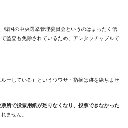
業種は全般的「不調」⇒ PSIが示す現況は決して良くない。
ン』1人当たり賠償10万ウォンを認定 ⇒ 総額3兆7,000億
たが、韓国の中央選挙管理委員会というのはまったく信
DX」1番艦、2032年竣工と公示
って監査も免除されているため、アンタッチャブルで
の協調に韓国がいっちょがみしたのでは。
⇒ 実は韓国で『BYD』車は売れている。6カ月で対前年同期比
。
さっそく空港に詰めかけ「出て行け！」「極右勢力」のプラカー
スルーしている）というウワサ・指摘は跡を絶ちませ
模のAIデータセンター整備」⇒ だから無理だってば。
清算はほぼ終わった」
投票所で投票用紙が足りなくなり、投票できなかった
兆蒸発。
しれません。
うキャンペーン」⇒ あの名物教授も登場！