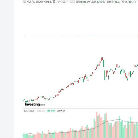
【対日本円】ウォン安が急進！ 日米
『Money1』
韓国政府『BYD』車への補助金を全廃 
『Money1』
1.9倍！
在韓米国大使スティールが着韓！⇒ 
『Money1』
ドを掲げる「在韓反米勢力」
韓国政府「2035年までに18.4GW規
『Money1』
JPモルガン「韓国レバレッジETFの
『Money1』
韓国『国民年金公団』株価暴落で200
『Money1』
韓国政府「ニセＫ-ブランドを通報しよ
『Money1』
韓国「橋が落ちました」⇒ 耐久性「な
『Money1』
韓国鉄鋼最大手『POSCO』ズブズブ沈
『Money1』
米国下院「韓国の公務員個人をターゲ
『Money1』
する差別。許してはおかぬ