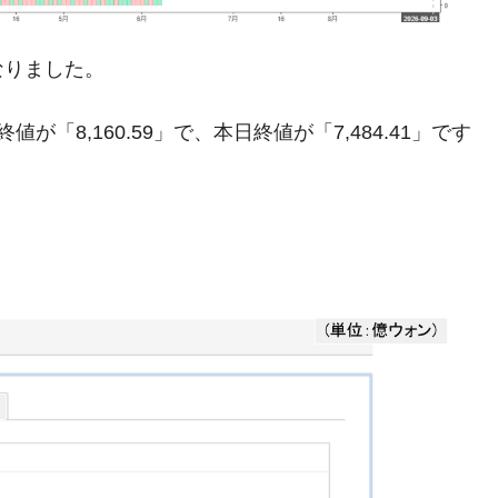
暴落に他人事のような発言。
なりました。
年2Qの業績「史上最高益」当期純利益は前年同期比13.4倍に。
危機 ⇒ 10.7兆では損が出るからできない。
「8,160.59」で、本日終値が「7,484.41」です
月29日(水)もサイドカー・サーキットブレイカーの二段コンボ
産業の半分未満しか雇用を生まない
したのは政界の責任だ」
い結果に。
』純借入金が約8兆。信用格付け「ネガティブ」にダウン
トブレイカーも発動！ 半導体2銘柄の暴落
！
術の塊！