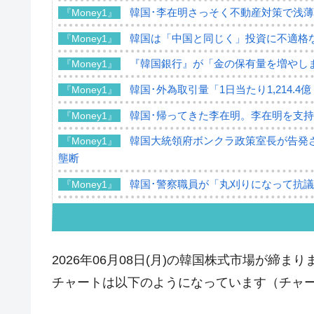
韓国･李在明さっそく不動産対策で浅
『Money1』
韓国は「中国と同じく」投資に不適格
『Money1』
『韓国銀行』が「金の保有量を増やし
『Money1』
韓国･外為取引量「1日当たり1,214.
『Money1』
韓国･帰ってきた李在明。李在明を支持し
『Money1』
韓国大統領府ボンクラ政策室長が告発さ
『Money1』
壟断
韓国･警察職員が「丸刈りになって抗
『Money1』
中国だけが鉄鋼輸出を異常増加させる 
『Money1』
韓国製造業「半導体絶好調」のウラで他
『Money1』
2026年06月08日(月)の韓国株式市場が締まり
【米韓激突案件】韓国消費者院が『クーパ
『Money1』
チャートは以下のようになっています（チャートは『
韓国で猛暑。南東部では干ばつ
『Money1』
韓国型イージス搭載の次世代駆逐艦「KD
『Money1』