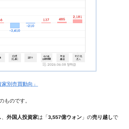
都道府県とは？
がもらえる賞金とは？
？
りそうなスーパーリーグとは？
高位だった選手とは？
打っている意外な選手とは？
』「投資家別売買動向」
は？
現在のものです。
し
、
外国人投資家
は「
3,557億ウォン
」の
売り越し
で