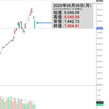
の協調に韓国がいっちょがみしたのでは。
⇒ 実は韓国で『BYD』車は売れている。6カ月で対前年同期比
さっそく空港に詰めかけ「出て行け！」「極右勢力」のプラカー
模のAIデータセンター整備」⇒ だから無理だってば。
清算はほぼ終わった」
兆蒸発。
うキャンペーン」⇒ あの名物教授も登場！
さすぎ」では。
む。営業利益80.2％も減少
ットにぶん殴る法案」提出！⇒ クーパン問題は合衆国企業に対