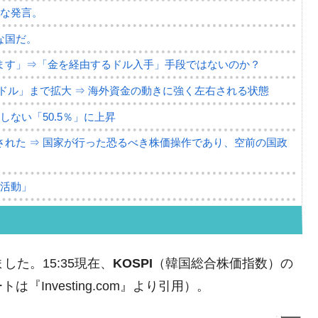
薄な発言。
な国だ。
ます」⇒「金を経由するドル入手」手段ではないのか？
4億ドル」まで拡大 ⇒ 海外資金の動きに強く左右される状態
ない「50.5％」に上昇
れた ⇒ 国家が行った恐るべき株価操作であり、空前の国政
議活動」
⇒ 中国の過剰生産が世界を蝕む。
業種は全般的「不調」⇒ PSIが示す現況は決して良くない。
ました。15:35現在、
KOSPI
（韓国総合株価指数）の
ン』1人当たり賠償10万ウォンを認定 ⇒ 総額3兆7,000億
Investing.com』より引用）。
DX」1番艦、2032年竣工と公示