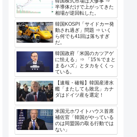
韓国株式市場は大惨事 ⇒
半導体だけで上がってきた
相場が逆回転した。
韓国KOSPI「サイドカー発
動され過ぎ」問題 ⇒ いく
ら何でも41回は落ちすぎ
だ。
韓国政府「米国のカツアゲ
に怯える」⇒ 「15％でまと
まるハズ」とタカをくくっ
ている。
【速報・確報】韓国産潜水
艦「またしても敗北」カナ
ダはドイツ産を選定！
米国元ホワイトハウス首席
補佐官「韓国がやっている
のは同盟国の取る行動では
ない」