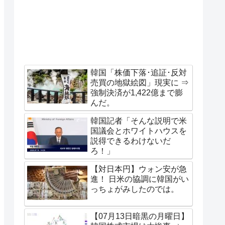
韓国「株価下落･追証･反対
売買の地獄絵図」現実に ⇒
強制決済が1,422億まで膨
んだ。
韓国記者「そんな説明で米
国議会とホワイトハウスを
説得できるわけないだ
ろ！」
【対日本円】ウォン安が急
進！ 日米の協調に韓国がい
っちょがみしたのでは。
【07月13日暗黒の月曜日】