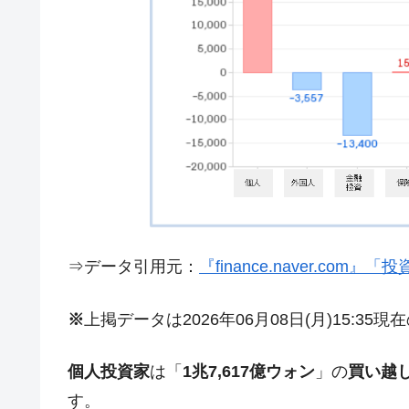
夏の甲子園、優勝校を最も多く輩出している
Fact1
今話題の「楽天ライオンズ」とは？
Fact1
奇跡の毛色「白毛馬」とは？
Fact1
全て勝つといくら？ 競馬GI競走で勝利騎手
Fact1
平成仮面ライダーの意外すぎるモチーフとは
Fact1
発表から2日で大崩壊、鳴かず飛ばずに終わ
Fact1
日本人マスターズ挑戦の歴史。松山以前に最
Fact1
甲子園通算本塁打、最多の清原に次いで多く
Fact1
⇒データ引用元：
『finance.naver.com
セレクトセールの高額取引馬が稼いだ金額と
Fact1
※
上掲データは2026年06月08日(月)15:35
個人投資家
は「
1兆7,617億ウォン
」の
買い越
す。