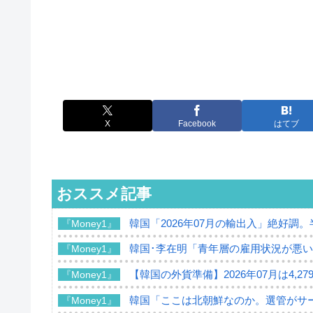
X
Facebook
はてブ
おススメ記事
韓国「2026年07月の輸出入」絶好調
『Money1』
韓国･李在明「青年層の雇用状況が悪い
『Money1』
【韓国の外貨準備】2026年07月は4,2
『Money1』
韓国「ここは北朝鮮なのか。選管がサ
『Money1』