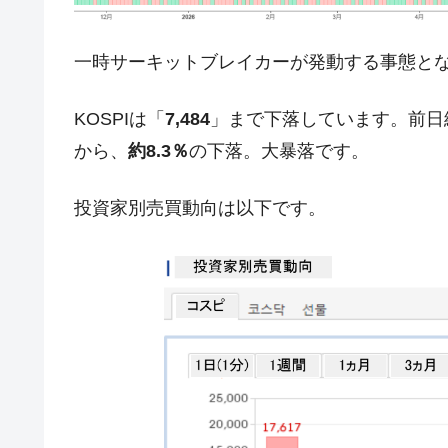
韓国ボンクラ政策室長･金容範、株価
『Money1』
一時サーキットブレイカーが発動する事態と
韓国半導体『SKハイニックス』2026
『Money1』
韓国･加徳島新国際空港「またも暗礁」の
『Money1』
KOSPIは「
7,484
」まで下落しています。前日終値が
【速報】韓国株式市場の暴落・本日07
『Money1』
から、
約8.3％
の下落。大暴落です。
発動！
IT産業は人を雇用する効果は低い。全
『Money1』
投資家別売買動向は以下です。
韓国「株式市場が賭博場のように変質
『Money1』
韓国「2026年1Q 資金循環統計」面白
『Money1』
韓国化学企業最大手『ロッテケミカル
『Money1』
韓国株式市場･暗黒の火曜日。サーキッ
『Money1』
韓国･カードローン金利「15％」突破
『Money1』
日本の誇る海洋資源調査船『白嶺』は先進技
Fact1