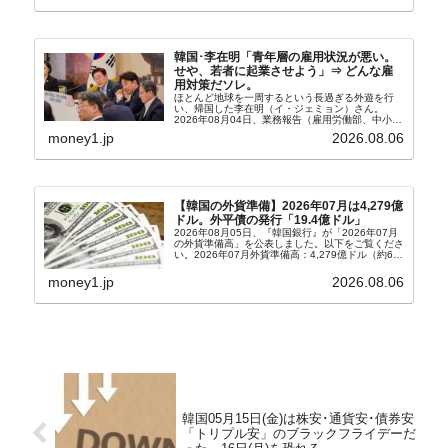
韓国･李在明「青年層の雇用状況が悪い。
せや、若者に起業させよう」⇒ どんな雇
用対策だソレ。
ほとんど地球を一周するという長過ぎる外遊を行
い、帰国した李在明（イ・ジェミョン）さん。
2026年08月04日、業務報告（雇用労働部、中小ベ
ンチャー企業部、公正取引委員会）を主催。この席
money1.jp
2026.08.06
上、韓国大統領に成りおおせた李在明（イ・ジェミ
ョン）さん...
【韓国の外貨準備】2026年07月は4,279億
ドル。外平債の発行「19.4億ドル」
2026年08月05日、『韓国銀行』が「2026年07月
の外貨準備高」を公表しました。以下をご覧くださ
い。2026年07月外貨準備高：4,279億ドル（約67
兆4,456億円）※前月比：+6億ドル＜＜内訳＞＞
⇒Securities：3,80...
money1.jp
2026.08.06
韓国05月15日(金)は株安･通貨安･債券安
「トリプル安」のブラックフライデーだ