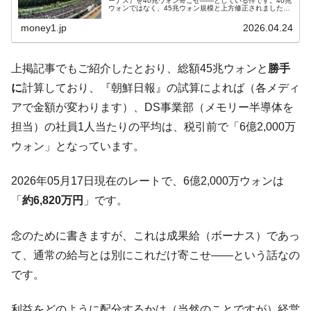
ーナス）を40兆ウォン寄こせ――としている件です。40兆
ウォンではなく、45兆ウォン規模と上方修正されました。
韓国「橋が落ちました」⇒ 耐久性「なさす
『Money1』
45兆ウォンの計算根拠は営業利益の15％です。↑2026年04
月23日、『サム...
ぎ」では。
money1.jp
2026.04.24
韓国鉄鋼最大手『POSCO』ズブズブ沈む。
『Money1』
営業利益80.2％も減少
上掲記事でもご紹介したとおり、総額45兆ウォンと
勝手
に
計算しており、『朝鮮日報』の試算によれば（各メディ
米国下院「韓国の公務員個人をターゲット
『Money1』
にぶん殴る法案」提出！⇒ クーパン問題は合衆国企業に対
アで金額が変わります）、DS事業部（メモリー半導体を
する差別。許してはおかぬ
担当）の社員1人当たりの平均は、税引前で「6億2,000万
韓国ボンクラ政策室長･金容範、株価暴落に
『Money1』
ウォン」となっています。
他人事のような発言。
2026年05月17日現在のレートで、6億2,000万ウォンは
韓国半導体『SKハイニックス』2026年2Qの
『Money1』
業績「史上最高益」当期純利益は前年同期比13.4倍に。
「
約6,820万円
」です。
韓国･加徳島新国際空港「またも暗礁」の危
『Money1』
機 ⇒ 10.7兆では損が出るからできない。
念のために書きますが、これは成果給（ボーナス）であっ
て、通常の給与とは別にこれだけ寄こせ――という話なの
【速報】韓国株式市場の暴落・本日07月29
『Money1』
日(水)もサイドカー・サーキットブレイカーの二段コンボ
です。
発動！
利益をどのように配分するかは（当然のことですが）経営