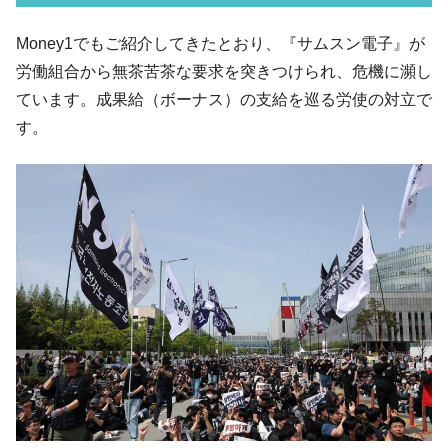
ル」まで拡大 ⇒ 海外資金の動きに強く左右される状態
韓国･帰ってきた李在明。李在明を支持しな
Money1でもご紹介してきたとおり、『サムスン電子』が
『Money1』
い「50.5％」に上昇
労働組合から無茶苦茶な要求を突きつけられ、危機に瀕し
韓国大統領府ボンクラ政策室長が告発され
『Money1』
ています。成果給（ボーナス）の支給を巡る労使の対立で
た ⇒ 国家が行った恐るべき株価操作であり、空前の国政壟
す。
断
韓国･警察職員が「丸刈りになって抗議活
『Money1』
動」
中国だけが鉄鋼輸出を異常増加させる ⇒ 中
『Money1』
国の過剰生産が世界を蝕む。
韓国製造業「半導体絶好調」のウラで他業
『Money1』
種は全般的「不調」⇒ PSIが示す現況は決して良くない。
【米韓激突案件】韓国消費者院が『クーパ
『Money1』
ン』1人当たり賠償10万ウォンを認定 ⇒ 総額3兆7,000億
韓国で猛暑。南東部では干ばつ
『Money1』
韓国型イージス搭載の次世代駆逐艦
『Money1』