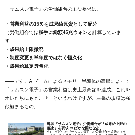
「KDDX」1番艦、2032年竣工と公示
『サムスン電子』の労働組合の主な要求は、
【対日本円】ウォン安が急進！ 日米の協調
『Money1』
に韓国がいっちょがみしたのでは。
・営業利益の15％を成果給原資として配分
韓国政府『BYD』車への補助金を全廃 ⇒ 実
『Money1』
（労働組合では
勝手に総額45兆ウォン
と計算していま
は韓国で『BYD』車は売れている。6カ月で対前年同期比
1.9倍！
す）
・成果給上限撤廃
在韓米国大使スティールが着韓！⇒ さっそ
『Money1』
く空港に詰めかけ「出て行け！」「極右勢力」のプラカー
・制度変更を単年度ではなく恒久化
ドを掲げる「在韓反米勢力」
・成果給算定透明化
韓国政府「2035年までに18.4GW規模のAIデ
『Money1』
ータセンター整備」⇒ だから無理だってば。
――です。AIブームによるメモリー半導体の高騰によって
『サムスン電子』の営業利益は史上最高額を達成。これを
JPモルガン「韓国レバレッジETFの清算は
『Money1』
ほぼ終わった」
オレたちにも寄こせ、というわけですが、主張の規模は強
欲極まるもの。
韓国『国民年金公団』株価暴落で200兆蒸
『Money1』
発。
韓国政府「ニセＫ-ブランドを通報しようキ
『Money1』
韓国『サムスン電子』労働組合が「成果給上限の
廃止」を要求 ⇒ ばかな国だなあ。
ャンペーン」⇒ あの名物教授も登場！
先にご紹介した『サムスン電子』の労働組合が成果給（ボ