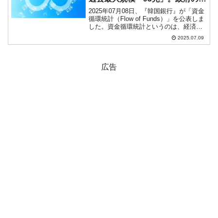
達「-40兆」10倍に増加！
2025年07月08日、『韓国銀行』が「資金
循環統計（Flow of Funds）」を公表しま
した。資金循環統計というのは、経済全
体における、部門間の資金の流れ（＝誰
2025.07.09
が資金を供給し、誰が資金を借りている
か）を体系的に記録・分析した統計で
す。...
広告