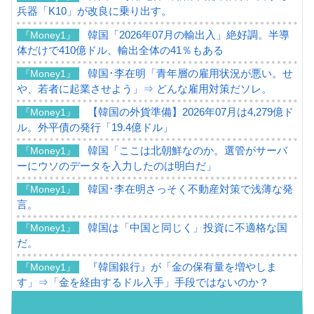
兵器「K10」が改良に乗り出す。
韓国「2026年07月の輸出入」絶好調。半導
『Money1』
体だけで410億ドル、輸出全体の41％もある
韓国･李在明「青年層の雇用状況が悪い。せ
『Money1』
や、若者に起業させよう」⇒ どんな雇用対策だソレ。
【韓国の外貨準備】2026年07月は4,279億ド
『Money1』
ル。外平債の発行「19.4億ドル」
韓国「ここは北朝鮮なのか。選管がサーバ
『Money1』
ーにウソのデータを入力したのは明白だ」
韓国･李在明さっそく不動産対策で浅薄な発
『Money1』
言。
韓国は「中国と同じく」投資に不適格な国
『Money1』
だ。
『韓国銀行』が「金の保有量を増やしま
『Money1』
す」⇒「金を経由するドル入手」手段ではないのか？
韓国･外為取引量「1日当たり1,214.4億ド
『Money1』