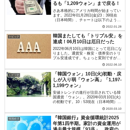
るも「1,209ウォン」まで戻る！
さあ本格的にアメリカ時間が始まってい
ます。2022年01月28日(金)23：39現在
（日本時間）、チャートは以下のように
なっています（チャートは
2022.01.28
『Investing.com』より引用：以下同）。
現在のところ「1ドル＝1,209ウォン」近
韓国またしても「トリプル安」を
トピック
辺で...
達成！06月10日は厄日だった
2022年06月10日は韓国にとって厄日にな
りました。通貨安・株安・債券安のトリ
プル安達成です。ちょっと変則ですが、
しばらくご紹介していなかった債券から
2022.06.10
いきます。以下の韓国債3年物のチャート
をご覧ください（チャートは
「韓国ウォン」10日(火)初動・戻
トピック
『Investing.c...
しが入り弱「ウォン高」「1,197-
1,199ウォン」
安値トレンドの進行が注目されている韓
国通貨「ウォン」。2020年03月10日(火)
の初動です。10：53現在（日本時間）、
ドルウォンチャートは以下のようになっ
2020.03.10
ています（チャートは『Investing.com』
より引用）。さすがに昨日のウォン...
『韓国銀行』資金循環統計2025
韓国経済
年第1四半期。家計の資金運用が
過去最大規模「93兆」。政府の調