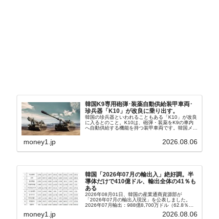
韓国K9専用砲弾･装薬自動供給装甲車両･
珍兵器「K10」が改良に乗り出す。
韓国の珍兵器といわれることもある「K10」が改良
に入るとのこと。K10は、砲弾・装薬をK9の車内
へ自動供給する機能を持つ装甲車両です。韓国メデ
ィア『Chosun Biz』が報じていますので、同記事
から以下に一部を引きます。2005年に初めて...
money1.jp
2026.08.06
韓国「2026年07月の輸出入」絶好調。半
導体だけで410億ドル、輸出全体の41％も
ある
2026年08月01日、韓国の産業通商資源部が
「2026年07月の輸出入現況」を公表しました。
2026年07月輸出：988億8,700万ドル（62.8％）
輸入：685億6,300万ドル（26.5％）貿易収支：
money1.jp
2026.08.06
303億2,400万ドル2026...