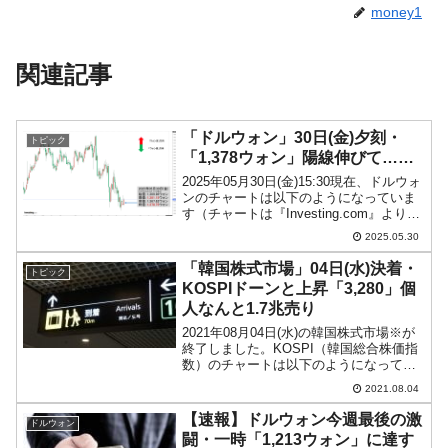
money1
関連記事
「ドルウォン」30日(金)夕刻・
トピック
「1,378ウォン」陽線伸びて……
2025年05月30日(金)15:30現在、ドルウォ
ンのチャートは以下のようになっていま
す（チャートは『Investing.com』より引
用）。陽線が伸びました。あと2ウォンな
2025.05.30
んとかならないか……です。現在のとこ
ろ「1ドル＝1,378ウォン...
「韓国株式市場」04日(水)決着・
トピック
KOSPIドーンと上昇「3,280」個
人なんと1.7兆売り
2021年08月04日(水)の韓国株式市場※が
終了しました。KOSPI（韓国総合株価指
数）のチャートは以下のようになってい
ます（チャートは『Investing.com』より
2021.08.04
引用：以下同）。ドーンと上昇しまし
た。KOSPIは「3,280」まで...
【速報】ドルウォン今週最後の激
ドルウォン
闘・一時「1,213ウォン」に達す