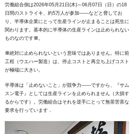
全て勝つといくら？ 競馬GI競走で勝利騎手がもら
Fact1
労働組合側は2026年05月21日(木)～06月07日（日）の18
える賞金とは？
日間のストライキ、約5万人が参加――などと脅してお
平成仮面ライダーの意外すぎるモチーフとは？
Fact1
り、半導体企業にとって生産ラインが止まることは死生に
発表から2日で大崩壊、鳴かず飛ばずに終わりそう
Fact1
関わります。基本的に半導体の生産ラインは止められない
なスーパーリーグとは？
ものなのです
※
。
日本人マスターズ挑戦の歴史。松山以前に最高位
Fact1
だった選手とは？
※
絶対に止められないという意味ではありません。特に前
甲子園通算本塁打、最多の清原に次いで多く打っ
Fact1
工程（ウエハー製造）は、停止コストと再立ち上げコスト
ている意外な選手とは？
が極端に大きい。
セレクトセールの高額取引馬が稼いだ金額とは？
Fact1
半導体は「止めないこと」が競争力――ですから、『サム
スン電子』としては生産ラインを止められません（大損す
るからです）。労働組合はそれを逆手にとって無茶苦茶な
要求を行っています．