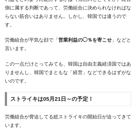
IT産業は人を雇用する効果は低い。全産業の
『Money1』
半分未満しか雇用を生まない
側に属する判断であって、労働組合に決められなければな
らない筋合いはありません。しかし、韓国では違うので
韓国「株式市場が賭博場のように変質した
『Money1』
のは政界の責任だ」
す。
韓国「2026年1Q 資金循環統計」面白い結果
『Money1』
労働組合が平気な顔で「
営業利益の◯％を寄こせ
」などと
に。
言います。
韓国化学企業最大手『ロッテケミカル』純
『Money1』
借入金が約8兆。信用格付け「ネガティブ」にダウン
この一点だけとってみても、韓国は自由主義経済国ではあ
韓国株式市場･暗黒の火曜日。サーキットブ
『Money1』
りませんし、韓国でまともな「経営」などできるはずがな
レイカーも発動！ 半導体2銘柄の暴落
いのです。
日本の誇る海洋資源調査船『白嶺』は先進技術の
Fact1
塊！
ストライキは05月21日～の予定！
夏の甲子園、優勝校を最も多く輩出している都道
Fact1
府県とは？
労働組合が脅迫してる総ストライキの開始日が迫ってきて
今話題の「楽天ライオンズ」とは？
Fact1
います。
奇跡の毛色「白毛馬」とは？
Fact1