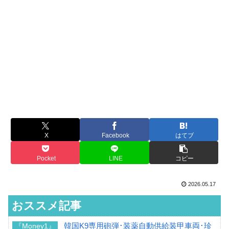
X
Facebook
はてブ
Pocket
LINE
コピー
2026.05.17
おススメ記事
韓国K9専用砲弾･装薬自動供給装甲車両･珍
『Money1』