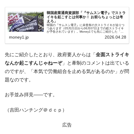
韓国産業通商資源部「『サムスン電子』でストラ
イキを起こすとは何事か！ お前らちょっとは考
えろ」
韓国の『サムスン電子』に未曾有の大ストライキが迫りつ
つあります（05月21日から06月07日までの総ストライキ
が予告されています）。Money1でも先にご紹介した「営
業利益の15％を成果給の原資に充てねばならない」「成果
money1.jp
2026.04.28
給の上限を撤廃せよ」...
先にご紹介したとおり、政府要人からは「
全面ストライキ
なんか起こすんじゃねーぞ
」と牽制のコメントは出ている
のですが、「本気で労働組合を止める気があるのか」が問
題なのです。
お手並み拝見――です。
（吉田ハンチング＠ｄｃｐ）
広告