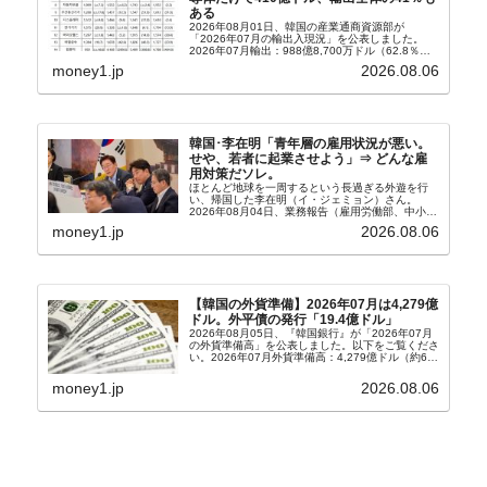
ある
2026年08月01日、韓国の産業通商資源部が
「2026年07月の輸出入現況」を公表しました。
2026年07月輸出：988億8,700万ドル（62.8％）
輸入：685億6,300万ドル（26.5％）貿易収支：
money1.jp
2026.08.06
303億2,400万ドル2026...
韓国･李在明「青年層の雇用状況が悪い。
せや、若者に起業させよう」⇒ どんな雇
用対策だソレ。
ほとんど地球を一周するという長過ぎる外遊を行
い、帰国した李在明（イ・ジェミョン）さん。
2026年08月04日、業務報告（雇用労働部、中小ベ
ンチャー企業部、公正取引委員会）を主催。この席
money1.jp
2026.08.06
上、韓国大統領に成りおおせた李在明（イ・ジェミ
ョン）さん...
【韓国の外貨準備】2026年07月は4,279億
ドル。外平債の発行「19.4億ドル」
2026年08月05日、『韓国銀行』が「2026年07月
の外貨準備高」を公表しました。以下をご覧くださ
い。2026年07月外貨準備高：4,279億ドル（約67
兆4,456億円）※前月比：+6億ドル＜＜内訳＞＞
⇒Securities：3,80...
money1.jp
2026.08.06