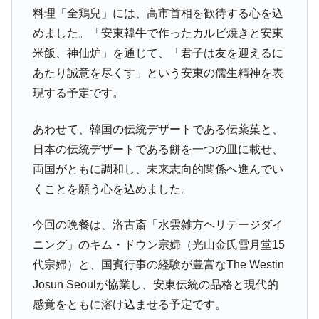
料理「全鶏兒」には、高市首相を歓待する心を込
めました。「安東韓牛で作ったカルビ焼きと安東
米飯、神仙炉」を通じて、「君子は友を迎えるに
あたり誠意を尽くす」という安東の儒生精神を表
現する予定です。
あわせて、韓国の伝統デザートである伝薬菓と、
日本の伝統デザートである餅を一つの皿に載せ、
両国がともに調和し、未来志向的関係へ進んでい
くことを願う心を込めました。
今回の晩餐は、洛古斎「水雲雑方ヘリテージダイ
ニング」のキム・ドウン宗婦（光山金氏雪月堂15
代宗婦）と、国賓行事の経験が豊富なThe Westin
Josun Seoulが協業し、安東伝統の品格と現代的
感覚をともに溶け込ませる予定です。