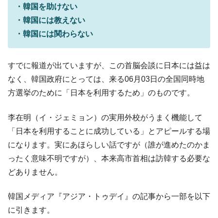
「KDDX」1番艦、2032年竣工と公示
・韓国を助けない
【対日本円】ウォン安が急進！ 日米の協調
『Money1』
・韓国には教えない
に韓国がいっちょがみしたのでは。
・韓国には関わらない
韓国政府『BYD』車への補助金を全廃 ⇒ 実
『Money1』
は韓国で『BYD』車は売れている。6カ月で対前年同期比
すでに報道が出ていますが、この首脳会談に日本には益は
1.9倍！
なく、韓国政府にとっては、来る06月03日の全国同時地
在韓米国大使スティールが着韓！⇒ さっそ
『Money1』
く空港に詰めかけ「出て行け！」「極右勢力」のプラカー
方選挙のために「日本を利用するため」のものです。
ドを掲げる「在韓反米勢力」
李在明（イ・ジェミョン）の実用外校がうまく機能して
韓国政府「2035年までに18.4GW規模のAIデ
『Money1』
ータセンター整備」⇒ だから無理だってば。
「日本を利用することに成功している」とアピールする場
になります。実にあほらしい話ですが（誰が進めたのかま
JPモルガン「韓国レバレッジETFの清算は
『Money1』
ほぼ終わった」
ったく意味不明ですが）、本来高市首相は訪韓する必要な
どありません。
韓国『国民年金公団』株価暴落で200兆蒸
『Money1』
発。
韓国メディア『アジア・トゥデイ』の記事から一部を以下
韓国政府「ニセＫ-ブランドを通報しようキ
『Money1』
に引きます。
ャンペーン」⇒ あの名物教授も登場！