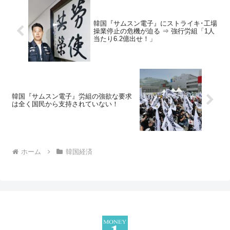
韓国『サムスン電子』にストライキ･工場
操業停止の危機が迫る ⇒ 強行労組「1人
当たり6.2億出せ！」
韓国『サムスン電子』労組の強欲な要求
は全く国民から支持されていない！
ホーム
韓国経済