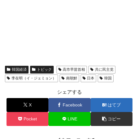
韓国経済
トピック
高市早苗首相
共に民主党
李在明（イ・ジェミョン）
南朝鮮
日本
韓国
シェアする
X
Facebook
はてブ
Pocket
LINE
コピー