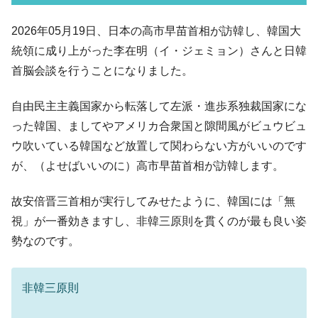
ル」まで拡大 ⇒ 海外資金の動きに強く左右される状態
韓国･帰ってきた李在明。李在明を支持しな
2026年05月19日、日本の高市早苗首相が訪韓し、韓国大
『Money1』
い「50.5％」に上昇
統領に成り上がった李在明（イ・ジェミョン）さんと日韓
韓国大統領府ボンクラ政策室長が告発され
『Money1』
首脳会談を行うことになりました。
た ⇒ 国家が行った恐るべき株価操作であり、空前の国政壟
断
自由民主主義国家から転落して左派・進歩系独裁国家にな
韓国･警察職員が「丸刈りになって抗議活
『Money1』
った韓国、ましてやアメリカ合衆国と隙間風がビュウビュ
動」
ウ吹いている韓国など放置して関わらない方がいいのです
中国だけが鉄鋼輸出を異常増加させる ⇒ 中
『Money1』
が、（よせばいいのに）高市早苗首相が訪韓します。
国の過剰生産が世界を蝕む。
故安倍晋三首相が実行してみせたように、韓国には「無
韓国製造業「半導体絶好調」のウラで他業
『Money1』
種は全般的「不調」⇒ PSIが示す現況は決して良くない。
視」が一番効きますし、非韓三原則を貫くのが最も良い姿
勢なのです。
【米韓激突案件】韓国消費者院が『クーパ
『Money1』
ン』1人当たり賠償10万ウォンを認定 ⇒ 総額3兆7,000億
韓国で猛暑。南東部では干ばつ
『Money1』
非韓三原則
韓国型イージス搭載の次世代駆逐艦
『Money1』