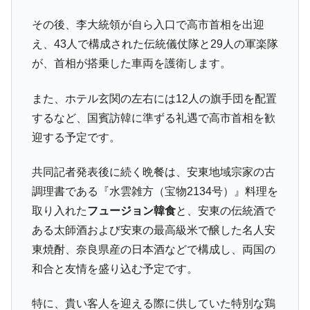
その後、李大統領が自ら入口で高市首相を出迎
え、43人で構成された伝統儀仗隊と29人の軍楽隊
が、首相が搭乗した車両を護衛します。
また、ホテル玄関の左右には12人の旗手団を配置
するなど、国賓訪韓に準ずる礼遇で高市首相を歓
迎する予定です。
共同記者発表後に続く晩餐は、安東地域宗家の古
調理書である『水雲雑方（宝物2134号）』料理を
取り入れた
フュージョン韓食
と、安東の伝統酒で
ある太師酒および安東の最高級米で醸した名人安
東焼酎、奈良県産の日本酒などで構成し、両国の
和合と友情を盛り込む予定です。
特に、貴い客人を迎える際に供していた特別な鶏