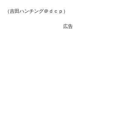
（吉田ハンチング＠ｄｃｐ）
広告