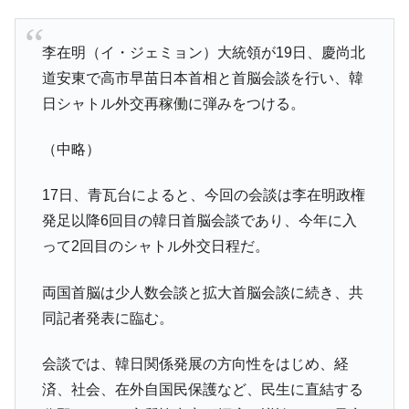
韓国「橋が落ちました」⇒ 耐久性「なさす
『Money1』
ぎ」では。
李在明（イ・ジェミョン）大統領が19日、慶尚北
韓国鉄鋼最大手『POSCO』ズブズブ沈む。
『Money1』
道安東で高市早苗日本首相と首脳会談を行い、韓
営業利益80.2％も減少
日シャトル外交再稼働に弾みをつける。
米国下院「韓国の公務員個人をターゲット
『Money1』
にぶん殴る法案」提出！⇒ クーパン問題は合衆国企業に対
（中略）
する差別。許してはおかぬ
韓国ボンクラ政策室長･金容範、株価暴落に
『Money1』
17日、青瓦台によると、今回の会談は李在明政権
他人事のような発言。
発足以降6回目の韓日首脳会談であり、今年に入
韓国半導体『SKハイニックス』2026年2Qの
『Money1』
って2回目のシャトル外交日程だ。
業績「史上最高益」当期純利益は前年同期比13.4倍に。
韓国･加徳島新国際空港「またも暗礁」の危
『Money1』
両国首脳は少人数会談と拡大首脳会談に続き、共
機 ⇒ 10.7兆では損が出るからできない。
同記者発表に臨む。
【速報】韓国株式市場の暴落・本日07月29
『Money1』
日(水)もサイドカー・サーキットブレイカーの二段コンボ
会談では、韓日関係発展の方向性をはじめ、経
発動！
済、社会、在外自国民保護など、民生に直結する