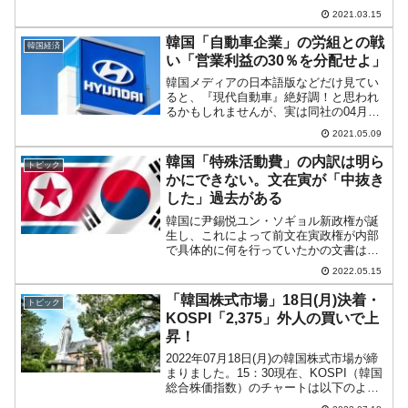
ートは『Investing.com』より引用：以下
2021.03.15
同）。陰線ですが、コマ足になっており
均衡を示しています。「1ドル＝1...
韓国「自動車企業」の労組との戦
韓国経済
い「営業利益の30％を分配せよ」
韓国メディアの日本語版などだけ見てい
ると、『現代自動車』絶好調！と思われ
るかもしれませんが、実は同社の04月期
の販売台数は前月比で下がっています。
2021.05.09
半導体不足で販売台数にブレーキ！以下
をご覧ください。2021年04月『現代自動
韓国「特殊活動費」の内訳は明ら
トピック
車』販売台数国内...
かにできない。文在寅が「中抜き
した」過去がある
韓国に尹錫悦ユン・ソギョル新政権が誕
生し、これによって前文在寅政権が内部
で具体的に何を行っていたかの文書は全
て「大統領記録館」に移されました。一
2022.05.15
般的な文書は15年後、機密性の高い文書
は30年後にしか公開されません。先にご
「韓国株式市場」18日(月)決着・
トピック
紹介したとおり、文在...
KOSPI「2,375」外人の買いで上
昇！
2022年07月18日(月)の韓国株式市場が締
まりました。15：30現在、KOSPI（韓国
総合株価指数）のチャートは以下のよう
になっています（チャートは