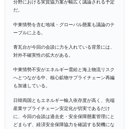
IT産業は人を雇用する効果は低い。全産業の
『Money1』
分野における実質協力案が幅広く議論される予定
半分未満しか雇用を生まない
だ。
韓国「株式市場が賭博場のように変質した
『Money1』
のは政界の責任だ」
中東情勢を含む地域・グローバル懸案も議論のテ
韓国「2026年1Q 資金循環統計」面白い結果
『Money1』
ーブルに上る。
に。
青瓦台が今回の会談に力を入れている背景には、
韓国化学企業最大手『ロッテケミカル』純
『Money1』
借入金が約8兆。信用格付け「ネガティブ」にダウン
対外不確実性の拡大がある。
韓国株式市場･暗黒の火曜日。サーキットブ
『Money1』
中東情勢不安がエネルギー需給と海上物流リスク
レイカーも発動！ 半導体2銘柄の暴落
へとつながる中、核心鉱物サプライチェーン再編
日本の誇る海洋資源調査船『白嶺』は先進技術の
Fact1
も加速している。
塊！
夏の甲子園、優勝校を最も多く輩出している都道
Fact1
日韓両国ともエネルギー輸入依存度が高く、先端
府県とは？
産業サプライチェーン安定化が切実であるだけ
今話題の「楽天ライオンズ」とは？
Fact1
に、今回の会談は過去史・安全保障懸案管理にと
奇跡の毛色「白毛馬」とは？
Fact1
どまらず、経済安全保障協力を確認する契機にな