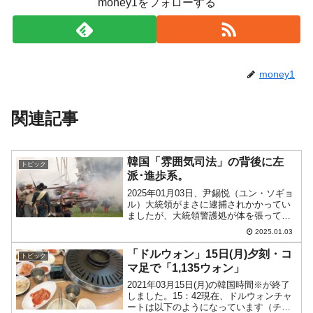
money1をフォローする
money1
関連記事
韓国「雰囲気司法」の背後に左
トピック
派･進歩系。
2025年01月03日、尹錫悦（ユン・ソギョ
ル）大統領がまさに逮捕されかかってい
ましたが、大統領警護処が体を張って、
高位公職者犯罪捜査処の逮捕執行を防ぎ
2025.01.03
ました。そもそも高位公職者犯罪捜査処
の逮捕状申請がいい加減ですし、逮捕状
「ドルウォン」15日(月)夕刻・コ
トピック
を出したソウル西...
マ足で「1,135ウォン」
2021年03月15日(月)の韓国時間※が終了
しました。15：42現在、ドルウォンチャ
ートは以下のようになっています（チャ