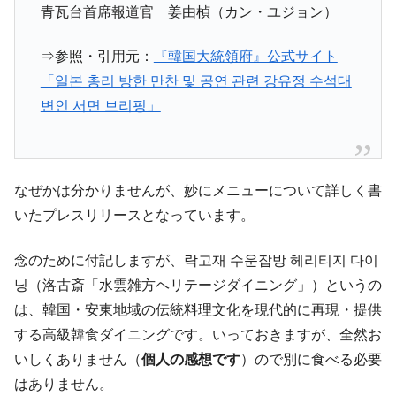
青瓦台首席報道官 姜由楨（カン・ユジョン）
⇒参照・引用元：
『韓国大統領府』公式サイト
「일본 총리 방한 만찬 및 공연 관련 강유정 수석대
변인 서면 브리핑」
なぜかは分かりませんが、妙にメニューについて詳しく書
いたプレスリリースとなっています。
念のために付記しますが、락고재 수운잡방 헤리티지 다이
닝（洛古斎「水雲雑方ヘリテージダイニング」）というの
は、韓国・安東地域の伝統料理文化を現代的に再現・提供
する高級韓食ダイニングです。いっておきますが、全然お
いしくありません（
個人の感想です
）ので別に食べる必要
はありません。