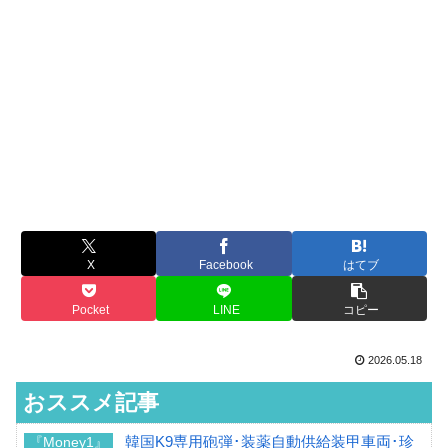
X
Facebook
はてブ
Pocket
LINE
コピー
2026.05.18
おススメ記事
韓国K9専用砲弾･装薬自動供給装甲車両･珍
『Money1』