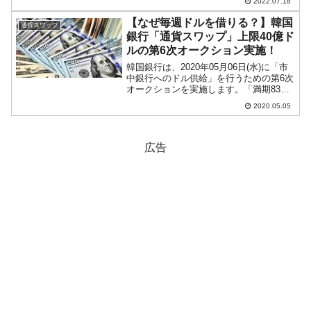
2022.07.18
『Investing.com』より引用）。陽線で締
まりました。KOSPIは「2,375」...
【なぜ毎週ドルを借りる？】韓国
通貨スワップ
銀行「通貨スワップ」上限40億ド
ルの第6次オークション実施！
韓国銀行は、2020年05月06日(水)に「市
中銀行へのドル供給」を行うための第6次
オークションを実施します。「満期83日
もの」で供給上限は「40億ドル」。アメ
2020.05.05
リカ合衆国FED（Federal Reserve
Systemの略称：連邦準備制...
広告