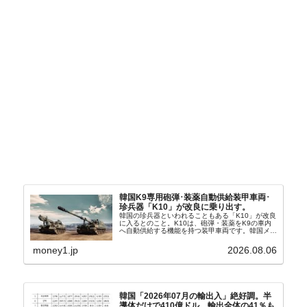
韓国K9専用砲弾･装薬自動供給装甲車両･
珍兵器「K10」が改良に乗り出す。
韓国の珍兵器といわれることもある「K10」が改良
に入るとのこと。K10は、砲弾・装薬をK9の車内
へ自動供給する機能を持つ装甲車両です。韓国メデ
ィア『Chosun Biz』が報じていますので、同記事
から以下に一部を引きます。2005年に初めて...
money1.jp
2026.08.06
韓国「2026年07月の輸出入」絶好調。半
導体だけで410億ドル、輸出全体の41％も