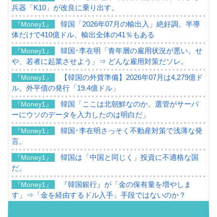
兵器「K10」が改良に乗り出す。
韓国「2026年07月の輸出入」絶好調。半導
『Money1』
体だけで410億ドル、輸出全体の41％もある
韓国･李在明「青年層の雇用状況が悪い。せ
『Money1』
や、若者に起業させよう」⇒ どんな雇用対策だソレ。
【韓国の外貨準備】2026年07月は4,279億ド
『Money1』
ル。外平債の発行「19.4億ドル」
韓国「ここは北朝鮮なのか。選管がサーバ
『Money1』
ーにウソのデータを入力したのは明白だ」
韓国･李在明さっそく不動産対策で浅薄な発
『Money1』
言。
韓国は「中国と同じく」投資に不適格な国
『Money1』
だ。
『韓国銀行』が「金の保有量を増やしま
『Money1』
す」⇒「金を経由するドル入手」手段ではないのか？
韓国･外為取引量「1日当たり1,214.4億ド
『Money1』