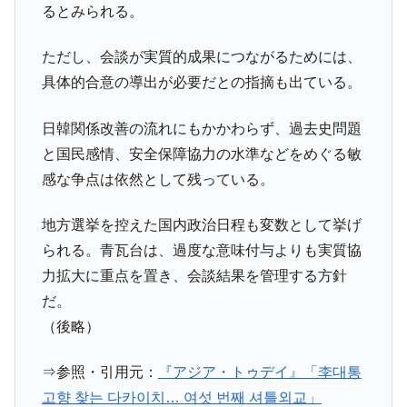
全て勝つといくら？ 競馬GI競走で勝利騎手がもら
Fact1
るとみられる。
える賞金とは？
平成仮面ライダーの意外すぎるモチーフとは？
Fact1
ただし、会談が実質的成果につながるためには、
具体的合意の導出が必要だとの指摘も出ている。
発表から2日で大崩壊、鳴かず飛ばずに終わりそう
Fact1
なスーパーリーグとは？
日韓関係改善の流れにもかかわらず、過去史問題
日本人マスターズ挑戦の歴史。松山以前に最高位
Fact1
と国民感情、安全保障協力の水準などをめぐる敏
だった選手とは？
感な争点は依然として残っている。
甲子園通算本塁打、最多の清原に次いで多く打っ
Fact1
ている意外な選手とは？
地方選挙を控えた国内政治日程も変数として挙げ
セレクトセールの高額取引馬が稼いだ金額とは？
Fact1
られる。青瓦台は、過度な意味付与よりも実質協
力拡大に重点を置き、会談結果を管理する方針
だ。
（後略）
⇒参照・引用元：
『アジア・トゥデイ』「李대통
고향 찾는 다카이치… 여섯 번째 셔틀외교」