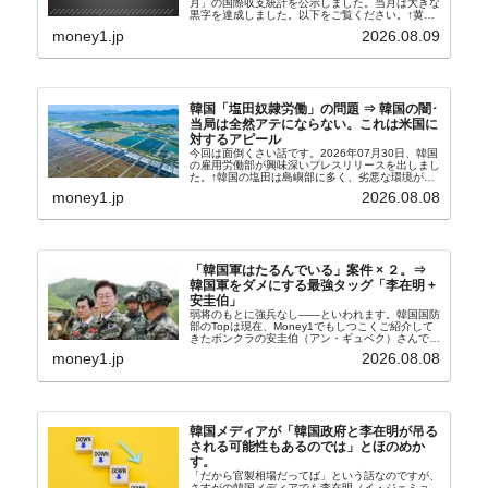
月」の国際収支統計を公示しました。当月は大きな
黒字を達成しました。以下をご覧ください。↑黄色
の傾向ペンでフォーカスしているのが2026年06月
money1.jp
2026.08.09
の経常収支です。2026年06月貿易収支：4...
韓国「塩田奴隷労働」の問題 ⇒ 韓国の闇･
当局は全然アテにならない。これは米国に
対するアピール
今回は面倒くさい話です。2026年07月30日、韓国
の雇用労働部が興味深いプレスリリースを出しまし
た。↑韓国の塩田は島嶼部に多く、劣悪な環境が一
般に見られることが少ないため、事件の発覚を妨げ
money1.jp
2026.08.08
たといわれます（後述）。これは、いわゆる「塩田
奴隷...
「韓国軍はたるんでいる」案件 × ２。⇒
韓国軍をダメにする最強タッグ「李在明 +
安圭伯」
弱将のもとに強兵なし――といわれます。韓国国防
部のTopは現在、Money1でもしつこくご紹介して
きたボンクラの安圭伯（アン・ギュベク）さんで
す。↑経済的無知蒙昧な李在明（イ・ジェミョン）
money1.jp
2026.08.08
さんと「韓国初の文官上がり」の国防部長官安圭伯
（アン...
韓国メディアが「韓国政府と李在明が吊る
される可能性もあるのでは」とほのめか
す。
「だから官製相場だってば」という話なのですが、
さすがの韓国メディアでも李在明（イ・ジェミョ