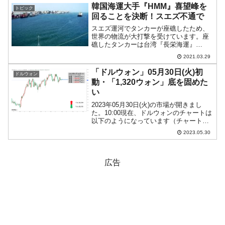
アメリカ合衆...
韓国海運大手『HMM』喜望峰を
トピック
回ることを決断！スエズ不通で
スエズ運河でタンカーが座礁したため、
世界の物流が大打撃を受けています。座
礁したタンカーは台湾『長栄海運』
（Evergreen Marine）の船です。2021年
2021.03.29
03月29日の同社の進捗状況によると、以
下のようになっています。エバーグリー
「ドルウォン」05月30日(火)初
ドルウォン
ンの...
動・「1,320ウォン」底を固めた
い
2023年05月30日(火)の市場が開きまし
た。10:00現在、ドルウォンのチャートは
以下のようになっています（チャートは
『Investing.com』より引用）。これから
2023.05.30
調整があるかもしれませんが、前日はな
んとか陽線で締まりました。本日は...
広告