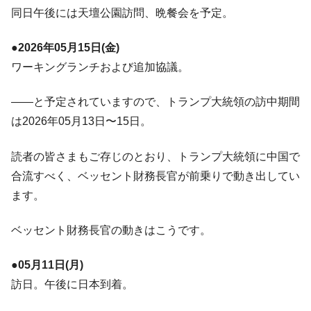
『Money1』
同日午後には天壇公園訪問、晩餐会を予定。
す」⇒「金を経由するドル入手」手段ではないのか？
韓国･外為取引量「1日当たり1,214.4億ド
『Money1』
●2026年05月15日(金)
ル」まで拡大 ⇒ 海外資金の動きに強く左右される状態
ワーキングランチおよび追加協議。
韓国･帰ってきた李在明。李在明を支持しな
『Money1』
い「50.5％」に上昇
――と予定されていますので、トランプ大統領の訪中期間
韓国大統領府ボンクラ政策室長が告発され
『Money1』
は2026年05月13日〜15日。
た ⇒ 国家が行った恐るべき株価操作であり、空前の国政壟
断
読者の皆さまもご存じのとおり、トランプ大統領に中国で
韓国･警察職員が「丸刈りになって抗議活
『Money1』
合流すべく、ベッセント財務長官が前乗りで動き出してい
動」
ます。
中国だけが鉄鋼輸出を異常増加させる ⇒ 中
『Money1』
国の過剰生産が世界を蝕む。
ベッセント財務長官の動きはこうです。
韓国製造業「半導体絶好調」のウラで他業
『Money1』
種は全般的「不調」⇒ PSIが示す現況は決して良くない。
●05月11日(月)
【米韓激突案件】韓国消費者院が『クーパ
『Money1』
訪日。午後に日本到着。
ン』1人当たり賠償10万ウォンを認定 ⇒ 総額3兆7,000億