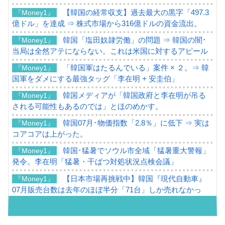
【韓国の経常収支】過去最大の黒字「497.3
『Money1』
億ドル」を達成 ⇒ 株式市場から316億ドルの資金流出。
韓国「塩田奴隷労働」の問題 ⇒ 韓国の闇･
『Money1』
当局は全然アテにならない。これは米国に対するアピール
「韓国軍はたるんでいる」案件 × ２。⇒ 韓
『Money1』
国軍をダメにする最強タッグ「李在明 + 安圭伯」
韓国メディアが「韓国政府と李在明が吊る
『Money1』
される可能性もあるのでは」とほのめかす。
韓国07月･物価指数「2.8％」に低下 ⇒ 実は
『Money1』
コアコアは上がった。
韓国･猛暑でソウル市全域「猛暑重大警報」
『Money1』
発令。李在明「猛暑・干ばつ対処状況点検会議」
【日本市場再挑戦中】韓国『現代自動車』
『Money1』
07月販売台数は去年のほぼ半分「71台」しか売れなかっ
た。『起亜』は9台だけ
韓国「信用赦免を何回やっても、何回やっ
『Money1』