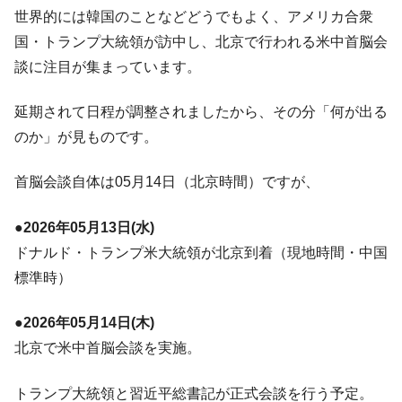
ても」⇒ 257万人赦免したのに60万人がまた延滞者に転
世界的には韓国のことなどどうでもよく、アメリカ合衆
落！
国・トランプ大統領が訪中し、北京で行われる米中首脳会
韓国K9専用砲弾･装薬自動供給装甲車両･珍
『Money1』
談に注目が集まっています。
兵器「K10」が改良に乗り出す。
韓国「2026年07月の輸出入」絶好調。半導
『Money1』
延期されて日程が調整されましたから、その分「何が出る
体だけで410億ドル、輸出全体の41％もある
のか」が見ものです。
韓国･李在明「青年層の雇用状況が悪い。せ
『Money1』
や、若者に起業させよう」⇒ どんな雇用対策だソレ。
首脳会談自体は05月14日（北京時間）ですが、
【韓国の外貨準備】2026年07月は4,279億ド
『Money1』
ル。外平債の発行「19.4億ドル」
●2026年05月13日(水)
ドナルド・トランプ米大統領が北京到着（現地時間・中国
韓国「ここは北朝鮮なのか。選管がサーバ
『Money1』
ーにウソのデータを入力したのは明白だ」
標準時）
韓国･李在明さっそく不動産対策で浅薄な発
『Money1』
言。
●2026年05月14日(木)
北京で米中首脳会談を実施。
韓国は「中国と同じく」投資に不適格な国
『Money1』
だ。
トランプ大統領と習近平総書記が正式会談を行う予定。
『韓国銀行』が「金の保有量を増やしま