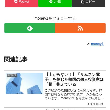
Pocket
LINE
コピー
money1をフォローする
money1
関連記事
【上がらない！】「サムスン電
基礎知識
子」を信じた韓国の個人投資家は
「損」抱えている
この経済の危機的状況にも関わらず、韓
国では時ならぬ株式投資ブームが起こっ
ています。Money1でも何度かご紹介しま
したが、この株式投資ブームの主役は個
2020.05.09
人投資家です。しかも将来成長しそうな
企業に投資するのではなく、『サムスン