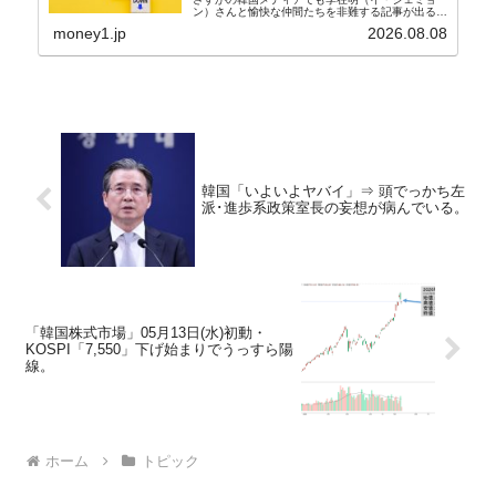
ン）さんと愉快な仲間たちを非難する記事が出るよ
うになっています。もちろん株価の暴落についてで
money1.jp
2026.08.08
『朝鮮日報』に面白い記事が出ています。「東西南
北」というコ...
韓国「いよいよヤバイ」⇒ 頭でっかち左
派･進歩系政策室長の妄想が病んでいる。
「韓国株式市場」05月13日(水)初動・
KOSPI「7,550」下げ始まりでうっすら陽
線。
ホーム
トピック