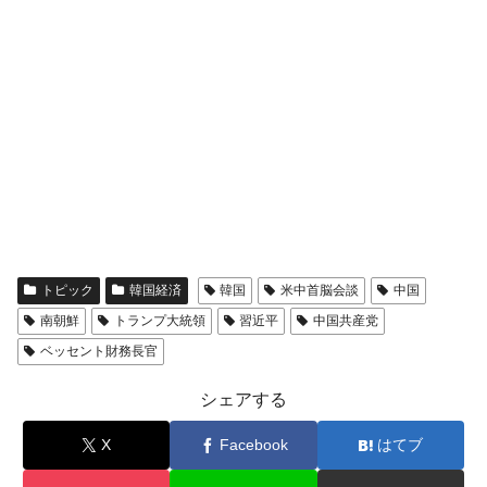
トピック
韓国経済
韓国
米中首脳会談
中国
南朝鮮
トランプ大統領
習近平
中国共産党
ベッセント財務長官
シェアする
X
Facebook
はてブ