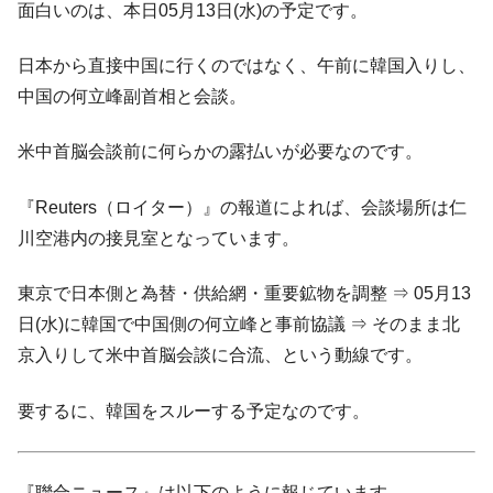
全て勝つといくら？ 競馬GI競走で勝利騎手がもら
Fact1
面白いのは、本日05月13日(水)の予定です。
える賞金とは？
平成仮面ライダーの意外すぎるモチーフとは？
Fact1
日本から直接中国に行くのではなく、午前に韓国入りし、
中国の何立峰副首相と会談。
発表から2日で大崩壊、鳴かず飛ばずに終わりそう
Fact1
なスーパーリーグとは？
米中首脳会談前に何らかの露払いが必要なのです。
日本人マスターズ挑戦の歴史。松山以前に最高位
Fact1
だった選手とは？
『Reuters（ロイター）』の報道によれば、会談場所は仁
甲子園通算本塁打、最多の清原に次いで多く打っ
Fact1
川空港内の接見室となっています。
ている意外な選手とは？
セレクトセールの高額取引馬が稼いだ金額とは？
Fact1
東京で日本側と為替・供給網・重要鉱物を調整 ⇒ 05月13
日(水)に韓国で中国側の何立峰と事前協議 ⇒ そのまま北
京入りして米中首脳会談に合流、という動線です。
要するに、韓国をスルーする予定なのです。
『聯合ニュース』は以下のように報じています。