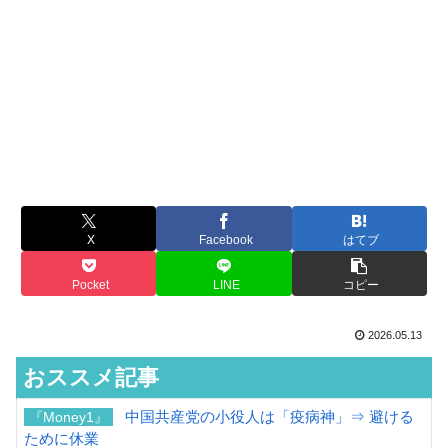
X
Facebook
はてブ
Pocket
LINE
コピー
2026.05.13
おススメ記事
中国共産党の小役人は「疫病神」⇒ 避ける
『Money1』
ために休業