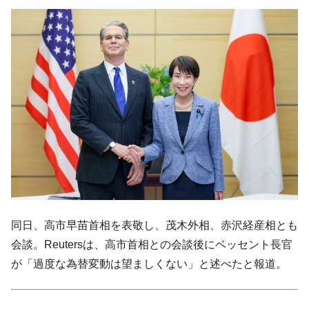
韓国政府「ニセＫ-ブランドを通報しようキ
『Money1』
ャンペーン」⇒ あの名物教授も登場！
韓国「橋が落ちました」⇒ 耐久性「なさす
『Money1』
ぎ」では。
韓国鉄鋼最大手『POSCO』ズブズブ沈む。
『Money1』
営業利益80.2％も減少
米国下院「韓国の公務員個人をターゲット
『Money1』
にぶん殴る法案」提出！⇒ クーパン問題は合衆国企業に対
する差別。許してはおかぬ
日本の誇る海洋資源調査船『白嶺』は先進技術の
Fact1
塊！
同日、高市早苗首相を表敬し、茂木外相、赤沢経産相とも
夏の甲子園、優勝校を最も多く輩出している都道
Fact1
府県とは？
会談。Reutersは、高市首相との会談後にベッセント長官
が「過度な為替変動は望ましくない」と述べたと報道。
今話題の「楽天ライオンズ」とは？
Fact1
奇跡の毛色「白毛馬」とは？
Fact1