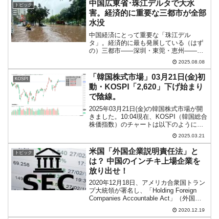
中国広東省･珠江デルタで大水
トピック
電子』や『SKハイ...
害。経済的に重要な三都市が全部
水没
中国経済にとって重要な「珠江デル
タ」。経済的に最も発展している（はず
の）三都市――深圳・東莞・恵州――が
すべて水没状態になりました。↑広東省東
2025.08.08
部が水浸しです。↑深圳が水没。↑東莞が
水没。↑恵州が水没。08月05～06日にか
「韓国株式市場」03月21日(金)初
KOSPI
けて、広東の東江支...
動・KOSPI「2,620」下げ始まり
で陰線。
2025年03月21日(金)の韓国株式市場が開
きました。10:04現在、KOSPI（韓国総合
株価指数）のチャートは以下のようにな
っています（チャートは
2025.03.21
『Investing.com』より引用）。下げて始
まり、現在のところ陰線。KOSPIは「2...
米国「外国企業説明責任法」と
トピック
は？ 中国のインチキ上場企業を
放り出せ！
2020年12月18日、アメリカ合衆国トラン
プ大統領が署名し、「Holding Foreign
Companies Accountable Act」（外国企
業説明責任法）が正式に法律になりまし
2020.12.19
た。以下が主な内容です。この法律は、