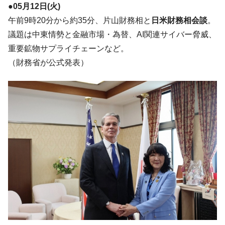
●05月12日(火)
韓国で猛暑。南東部では干ばつ
『Money1』
午前9時20分から約35分、片山財務相と
日米財務相会談
。
韓国型イージス搭載の次世代駆逐艦
『Money1』
議題は中東情勢と金融市場・為替、AI関連サイバー脅威、
「KDDX」1番艦、2032年竣工と公示
重要鉱物サプライチェーンなど。
【対日本円】ウォン安が急進！ 日米の協調
『Money1』
（財務省が公式発表）
に韓国がいっちょがみしたのでは。
韓国政府『BYD』車への補助金を全廃 ⇒ 実
『Money1』
は韓国で『BYD』車は売れている。6カ月で対前年同期比
1.9倍！
在韓米国大使スティールが着韓！⇒ さっそ
『Money1』
く空港に詰めかけ「出て行け！」「極右勢力」のプラカー
ドを掲げる「在韓反米勢力」
韓国政府「2035年までに18.4GW規模のAIデ
『Money1』
ータセンター整備」⇒ だから無理だってば。
JPモルガン「韓国レバレッジETFの清算は
『Money1』
ほぼ終わった」
韓国『国民年金公団』株価暴落で200兆蒸
『Money1』
発。