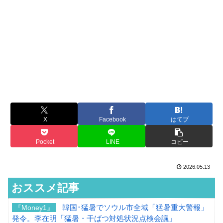
X
Facebook
はてブ
Pocket
LINE
コピー
2026.05.13
おススメ記事
韓国･猛暑でソウル市全域「猛暑重大警報」
『Money1』
発令。李在明「猛暑・干ばつ対処状況点検会議」