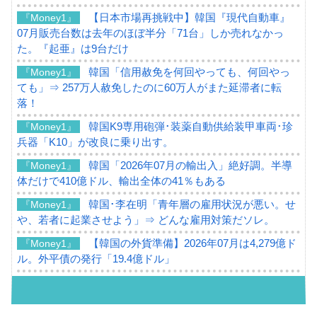
【日本市場再挑戦中】韓国『現代自動車』
『Money1』
07月販売台数は去年のほぼ半分「71台」しか売れなかっ
た。『起亜』は9台だけ
韓国「信用赦免を何回やっても、何回やっ
『Money1』
ても」⇒ 257万人赦免したのに60万人がまた延滞者に転
落！
韓国K9専用砲弾･装薬自動供給装甲車両･珍
『Money1』
兵器「K10」が改良に乗り出す。
韓国「2026年07月の輸出入」絶好調。半導
『Money1』
体だけで410億ドル、輸出全体の41％もある
韓国･李在明「青年層の雇用状況が悪い。せ
『Money1』
や、若者に起業させよう」⇒ どんな雇用対策だソレ。
【韓国の外貨準備】2026年07月は4,279億ド
『Money1』
ル。外平債の発行「19.4億ドル」
韓国「ここは北朝鮮なのか。選管がサーバ
『Money1』
ーにウソのデータを入力したのは明白だ」