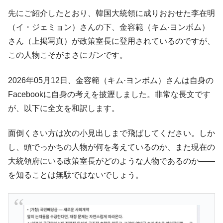
韓国製造業「半導体絶好調」のウラで他業
『Money1』
先にご紹介したとおり、韓国大統領に成りおおせた李在明
種は全般的「不調」⇒ PSIが示す現況は決して良くない。
（イ・ジェミョン）さんの下、金容範（キム·ヨンボム）
【米韓激突案件】韓国消費者院が『クーパ
『Money1』
さん（上掲写真）が政策室長に登用されているのですが、
ン』1人当たり賠償10万ウォンを認定 ⇒ 総額3兆7,000億
この人物こそがまさにガンです。
韓国で猛暑。南東部では干ばつ
『Money1』
2026年05月12日、金容範（キム·ヨンボム）さんは自身の
韓国型イージス搭載の次世代駆逐艦
『Money1』
「KDDX」1番艦、2032年竣工と公示
Facebookに自身の考えを披瀝しました。非常な長文です
が、以下に全文を和訳します。
【対日本円】ウォン安が急進！ 日米の協調
『Money1』
に韓国がいっちょがみしたのでは。
面倒くさい方は次の小見出しまで飛ばしてください。しか
韓国政府『BYD』車への補助金を全廃 ⇒ 実
『Money1』
し、頭でっかちの人物が何を考えているのか、また現在の
は韓国で『BYD』車は売れている。6カ月で対前年同期比
1.9倍！
大統領府にいる政策室長がどのような人物であるのか――
を知ることは無駄ではないでしょう。
在韓米国大使スティールが着韓！⇒ さっそ
『Money1』
く空港に詰めかけ「出て行け！」「極右勢力」のプラカー
ドを掲げる「在韓反米勢力」
韓国政府「2035年までに18.4GW規模のAIデ
『Money1』