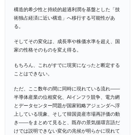
全て勝つといくら？ 競馬GI競走で勝利騎手がもら
Fact1
構造的希少性と持続的超過利潤を基盤とした「技
える賞金とは？
術独占経済に近い構造」へ移行する可能性があ
平成仮面ライダーの意外すぎるモチーフとは？
Fact1
る。
発表から2日で大崩壊、鳴かず飛ばずに終わりそう
Fact1
なスーパーリーグとは？
そしてその変化は、成長率や株価水準を超え、国
家の性格そのものを変え得る。
日本人マスターズ挑戦の歴史。松山以前に最高位
Fact1
だった選手とは？
もちろん、これがすでに現実になったと断定する
甲子園通算本塁打、最多の清原に次いで多く打っ
Fact1
ことはできない。
ている意外な選手とは？
セレクトセールの高額取引馬が稼いだ金額とは？
Fact1
ただ、ここ数年の間に同時に現れている流れ――
半導体産業の位相変化、AIインフラ競争、電力網
とデータセンター問題が国家戦略アジェンダへ浮
上している現象、そして韓国資産市場再評価の動
き――をまとめて見ると、既存の景気循環言語だ
けでは説明できない変化の兆候が明らかに現れて