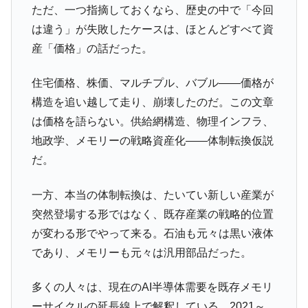
ただ、一つ指摘しておくなら、歴史の中で「今回
は違う」が失敗したケースは、ほとんどすべて資
産「価格」の話だった。
住宅価格、株価、マルチプル、バブル――価格が
構造を追い越して走り、崩壊したのだ。この文章
は価格を語らない。供給網構造、物理インフラ、
地政学、メモリーの戦略資産化――体制転換仮説
だ。
一方、本当の体制転換は、たいてい新しい産業が
突然登場する形ではなく、既存産業の戦略的位置
が変わる形でやって来る。石油も元々は黒い液体
であり、メモリーも元々は汎用部品だった。
多くの人々は、現在のAI半導体需要を既存メモリ
ーサイクルの延長線上で解釈している。2021～