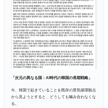
ータセンター整備」⇒ だから無理だってば。
JPモルガン「韓国レバレッジETFの清算は
『Money1』
ほぼ終わった」
韓国『国民年金公団』株価暴落で200兆蒸
『Money1』
発。
韓国政府「ニセＫ-ブランドを通報しようキ
『Money1』
ャンペーン」⇒ あの名物教授も登場！
韓国「橋が落ちました」⇒ 耐久性「なさす
『Money1』
ぎ」では。
韓国鉄鋼最大手『POSCO』ズブズブ沈む。
『Money1』
営業利益80.2％も減少
米国下院「韓国の公務員個人をターゲット
『Money1』
「次元の異なる国：AI時代の韓国の長期戦略」
にぶん殴る法案」提出！⇒ クーパン問題は合衆国企業に対
する差別。許してはおかぬ
今、韓国で起きていることを既存の景気循環観点
韓国ボンクラ政策室長･金容範、株価暴落に
『Money1』
から見ようとすると、どうしても噛み合わなくな
他人事のような発言。
る。
韓国半導体『SKハイニックス』2026年2Qの
『Money1』