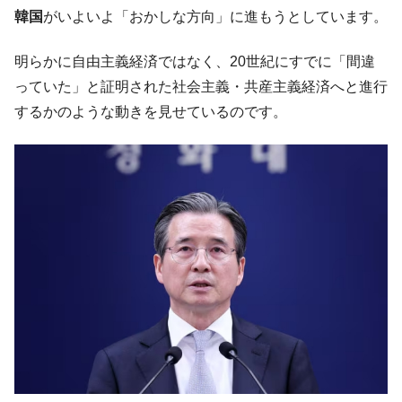
韓国･李在明さっそく不動産対策で浅薄な発
『Money1』
韓国
がいよいよ「おかしな方向」に進もうとしています。
言。
韓国は「中国と同じく」投資に不適格な国
『Money1』
明らかに自由主義経済ではなく、20世紀にすでに「間違
だ。
っていた」と証明された社会主義・共産主義経済へと進行
『韓国銀行』が「金の保有量を増やしま
『Money1』
するかのような動きを見せているのです。
す」⇒「金を経由するドル入手」手段ではないのか？
韓国･外為取引量「1日当たり1,214.4億ド
『Money1』
ル」まで拡大 ⇒ 海外資金の動きに強く左右される状態
韓国･帰ってきた李在明。李在明を支持しな
『Money1』
い「50.5％」に上昇
韓国大統領府ボンクラ政策室長が告発され
『Money1』
た ⇒ 国家が行った恐るべき株価操作であり、空前の国政壟
断
韓国･警察職員が「丸刈りになって抗議活
『Money1』
動」
中国だけが鉄鋼輸出を異常増加させる ⇒ 中
『Money1』
国の過剰生産が世界を蝕む。