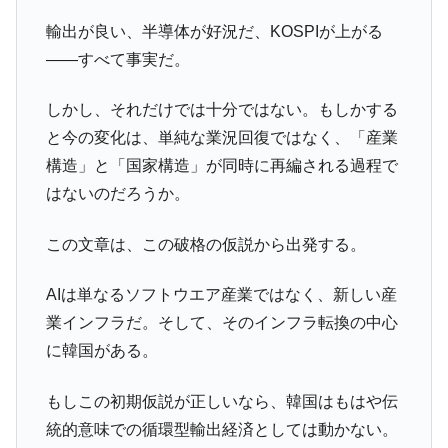
業績「史上最高益」当期純利益は前年同期比13.4倍に。
輸出が良い、半導体が好況だ、KOSPIが上がる
韓国･加徳島新国際空港「またも暗礁」の危
『Money1』
――すべて事実だ。
機 ⇒ 10.7兆では損が出るからできない。
【速報】韓国株式市場の暴落・本日07月29
『Money1』
しかし、それだけでは十分ではない。もしかする
日(水)もサイドカー・サーキットブレイカーの二段コンボ
と今の変化は、単純な業況回復ではなく、「産業
発動！
構造」と「国家構造」が同時に再編される過程で
IT産業は人を雇用する効果は低い。全産業の
『Money1』
はないのだろうか。
半分未満しか雇用を生まない
韓国「株式市場が賭博場のように変質した
『Money1』
この文章は、この破格の仮説から出発する。
のは政界の責任だ」
AIは単なるソフトウエア産業ではなく、新しい産
日本の誇る海洋資源調査船『白嶺』は先進技術の
Fact1
塊！
業インフラだ。そして、そのインフラ転換の中心
に韓国がある。
夏の甲子園、優勝校を最も多く輩出している都道
Fact1
府県とは？
もしこの初期仮説が正しいなら、韓国はもはや伝
今話題の「楽天ライオンズ」とは？
Fact1
統的意味での循環型輸出経済としては動かない。
奇跡の毛色「白毛馬」とは？
Fact1