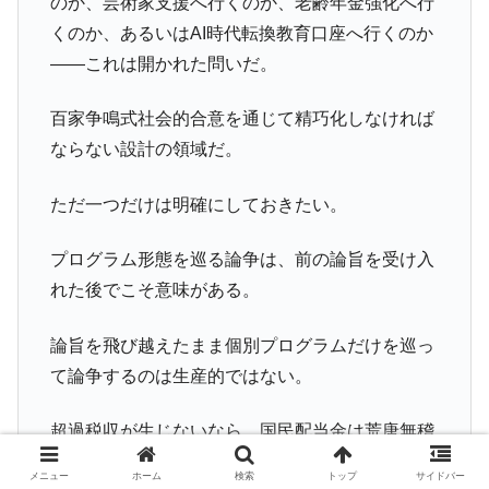
のか、芸術家支援へ行くのか、老齢年金強化へ行
くのか、あるいはAI時代転換教育口座へ行くのか
――これは開かれた問いだ。
百家争鳴式社会的合意を通じて精巧化しなければ
ならない設計の領域だ。
ただ一つだけは明確にしておきたい。
プログラム形態を巡る論争は、前の論旨を受け入
れた後でこそ意味がある。
論旨を飛び越えたまま個別プログラムだけを巡っ
て論争するのは生産的ではない。
超過税収が生じないなら、国民配当金は荒唐無稽
な話だ。
メニュー
ホーム
検索
トップ
サイドバー