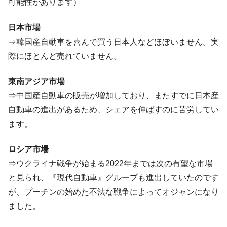
可能性があります）
た ⇒ 国家が行った恐るべき株価操作であり、空前の国政壟
断
日本市場
韓国･警察職員が「丸刈りになって抗議活
『Money1』
⇒韓国産自動車を喜んで買う日本人などほぼいません。実
動」
際にほとんど売れていません。
中国だけが鉄鋼輸出を異常増加させる ⇒ 中
『Money1』
国の過剰生産が世界を蝕む。
東南アジア市場
韓国製造業「半導体絶好調」のウラで他業
『Money1』
⇒中国産自動車の販売が増加しており、またすでに日本産
種は全般的「不調」⇒ PSIが示す現況は決して良くない。
自動車の進出があるため、シェアを伸ばすのに苦労してい
【米韓激突案件】韓国消費者院が『クーパ
『Money1』
ます。
ン』1人当たり賠償10万ウォンを認定 ⇒ 総額3兆7,000億
韓国で猛暑。南東部では干ばつ
『Money1』
ロシア市場
韓国型イージス搭載の次世代駆逐艦
『Money1』
⇒ウクライナ戦争が始まる2022年までは次の有望な市場
「KDDX」1番艦、2032年竣工と公示
と見られ、『現代自動車』グループも進出していたのです
【対日本円】ウォン安が急進！ 日米の協調
『Money1』
が、プーチンの始めた不法な戦争によってオジャンになり
に韓国がいっちょがみしたのでは。
ました。
韓国政府『BYD』車への補助金を全廃 ⇒ 実
『Money1』