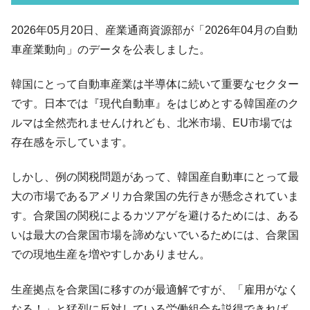
韓国メディアが「韓国政府と李在明が吊る
『Money1』
される可能性もあるのでは」とほのめかす。
2026年05月20日、産業通商資源部が「2026年04月の自動
韓国07月･物価指数「2.8％」に低下 ⇒ 実は
『Money1』
車産業動向」のデータを公表しました。
コアコアは上がった。
韓国･猛暑でソウル市全域「猛暑重大警報」
『Money1』
韓国にとって自動車産業は半導体に続いて重要なセクター
発令。李在明「猛暑・干ばつ対処状況点検会議」
です。日本では『現代自動車』をはじめとする韓国産のク
【日本市場再挑戦中】韓国『現代自動車』
『Money1』
ルマは全然売れませんけれども、北米市場、EU市場では
07月販売台数は去年のほぼ半分「71台」しか売れなかっ
存在感を示しています。
た。『起亜』は9台だけ
韓国「信用赦免を何回やっても、何回やっ
『Money1』
しかし、例の関税問題があって、韓国産自動車にとって最
ても」⇒ 257万人赦免したのに60万人がまた延滞者に転
大の市場であるアメリカ合衆国の先行きが懸念されていま
落！
す。合衆国の関税によるカツアゲを避けるためには、ある
韓国K9専用砲弾･装薬自動供給装甲車両･珍
『Money1』
いは最大の合衆国市場を諦めないでいるためには、合衆国
兵器「K10」が改良に乗り出す。
での現地生産を増やすしかありません。
韓国「2026年07月の輸出入」絶好調。半導
『Money1』
体だけで410億ドル、輸出全体の41％もある
生産拠点を合衆国に移すのが最適解ですが、「雇用がなく
韓国･李在明「青年層の雇用状況が悪い。せ
『Money1』
なる！」と猛烈に反対している労働組合を説得できれば