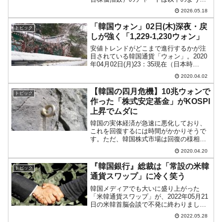
なっています（チャートは
2026.05.18
『Investing.com』より引用）。底から大
きく跳ね返ったコマ足になりました。
「韓国ウォン」02日(木)深夜・戻
トピック
KO...
しが強く「1,229-1,230ウォン」
安値トレンドがどこまで進行するかが注
目されている韓国通貨「ウォン」。2020
年04月02日(月)23：35現在（日本時
間）、ドルウォンチャートは以下のよう
2020.04.02
になっています（チャートは
『Investing.com』より引用）。ローソク
【韓国の四月危機】10兆ウォンで
トピック
足1本が1...
作った「株式安定基金」がKOSPI
上昇でムダに
韓国の実体経済が急速に悪化しており、
これを回復するには時間がかかりそうで
す。ただ、韓国株式市場は回復の様相を
見せています。Money1ではしつこく
2020.04.20
KOSPI（韓国総合株価指数）の動向をご
紹介していますが、上掲のとおり、今回
『韓国銀行』総裁は「常設の米韓
トピック
の新型コロナウイル...
通貨スワップ」に冷く笑う
韓国メディアでも大いに盛り上がった
「米韓通貨スワップ」が、2022年05月21
日の米韓首脳会談で不発に終わりまし
た。しかし、まだ「議論を継続してなん
2022.05.28
とか締結まで」という意見が韓国メディ