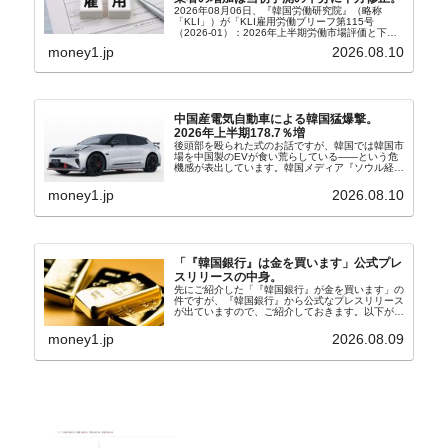
2026年08月06日、『韓国労働研究院』（略称
「KLI」）が「KLI雇用労働ブリーフ第115号
（2026-01）：2026年上半期労働市場評価と下半
期労働市場展望」を公表しました。Money1でも何
money1.jp
2026.08.10
度もご紹介していますが、政府が何よりも大...
中国産電気自動車による韓国猛爆撃。
2026年上半期178.7％増
後頭部を殴られた式のお話ですが、韓国では韓国市
場を中国製のEVが食い荒らしている――という危
機感が表出しています。韓国メディア『ソウル経
済』の記事から一部を以下に引きます。記事タイト
ルは「中国EVの大攻勢…東風もプジョーと手を組
money1.jp
2026.08.10
み韓国進出」...
「『韓国銀行』は金を買います」公式プレ
スリリースの中身。
先にご紹介した「『韓国銀行』が金を買います」の
件ですが、『韓国銀行』から公式なプレスリリース
が出ていますので、ご紹介しておきます。以下が全
文和訳です。表題：韓国銀行、国内生産金の買い入
れ協力体制を構築□『韓国銀行』は、国内生産金の
money1.jp
2026.08.09
買い入れに...