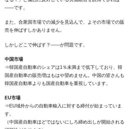
や、若者に起業させよう」⇒ どんな雇用対策だソレ。
――です。
【韓国の外貨準備】2026年07月は4,279億ド
『Money1』
ル。外平債の発行「19.4億ドル」
また、合衆国市場での減少を見込んで、よその市場での販
韓国「ここは北朝鮮なのか。選管がサーバ
『Money1』
売を伸ばすしかありません。
ーにウソのデータを入力したのは明白だ」
しかしどこで伸ばす？――が問題です。
韓国･李在明さっそく不動産対策で浅薄な発
『Money1』
言。
中国市場
韓国は「中国と同じく」投資に不適格な国
『Money1』
⇒韓国産自動車のシェアは1％未満まで低下しており、韓
だ。
国産自動車の販売増はもはや望めません。中国の皆さんも
『韓国銀行』が「金の保有量を増やしま
『Money1』
韓国産自動車よりも国産自動車を重視しています。
す」⇒「金を経由するドル入手」手段ではないのか？
韓国･外為取引量「1日当たり1,214.4億ド
『Money1』
EU市場
ル」まで拡大 ⇒ 海外資金の動きに強く左右される状態
⇒EU域外からの自動車輸入に対する締付が始まっていま
韓国･帰ってきた李在明。李在明を支持しな
『Money1』
す。
い「50.5％」に上昇
（中国産自動車ほどではないにしろ締め出しが開始される
韓国大統領府ボンクラ政策室長が告発され
『Money1』