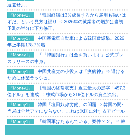
返還せよ」
「韓国経済は3％成長するから雇用も強いは
『Money1』
ずだ」という見方は誤り ⇒ 2026年の就業者の増加は当初
予測の半分に下方修正。
中国産電気自動車による韓国猛爆撃。2026
『Money1』
年上半期178.7％増
「『韓国銀行』は金を買います」公式プレ
『Money1』
スリリースの中身。
中国共産党の小役人は「疫病神」⇒ 避ける
『Money1』
ために休業ラッシュ。
【韓国の経常収支】過去最大の黒字「497.3
『Money1』
億ドル」を達成 ⇒ 株式市場から316億ドルの資金流出。
韓国「塩田奴隷労働」の問題 ⇒ 韓国の闇･
『Money1』
当局は全然アテにならない。これは米国に対するアピール
「韓国軍はたるんでいる」案件 × ２。⇒ 韓
『Money1』
国軍をダメにする最強タッグ「李在明 + 安圭伯」