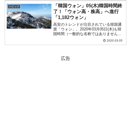
アでは出続けています。まず、『中央日
「韓国ウォン」05(木)韓国時間終
トピック
報（日本語版）』には...
了！「ウォン高・株高」へ進行
「1,182ウォン」
高安のトレンドが注目されている韓国通
貨「ウォン」。2020年03月05日(木)も韓
国時間（一般的な名称ではありませんが
韓国株部式市場が開いている09：00～
2020.03.05
15：30をこう呼びます）が終了しまし
た。15：45現在（日本時間）、ドルウォ
ンチャ...
広告