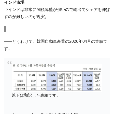
は韓国で『BYD』車は売れている。6カ月で対前年同期比
インド市場
1.9倍！
⇒インドは非常に関税障壁が強いので輸出でシェアを伸ば
在韓米国大使スティールが着韓！⇒ さっそ
『Money1』
すのが難しいのが現実。
く空港に詰めかけ「出て行け！」「極右勢力」のプラカー
ドを掲げる「在韓反米勢力」
韓国政府「2035年までに18.4GW規模のAIデ
『Money1』
ータセンター整備」⇒ だから無理だってば。
――とうわけで、韓国自動車産業の2026年04月の実績で
JPモルガン「韓国レバレッジETFの清算は
『Money1』
す。
ほぼ終わった」
韓国『国民年金公団』株価暴落で200兆蒸
『Money1』
発。
日本の誇る海洋資源調査船『白嶺』は先進技術の
Fact1
塊！
夏の甲子園、優勝校を最も多く輩出している都道
Fact1
以下は和訳した表組です。
府県とは？
今話題の「楽天ライオンズ」とは？
Fact1
奇跡の毛色「白毛馬」とは？
Fact1