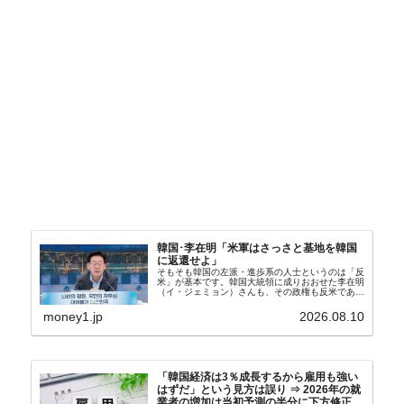
韓国･李在明「米軍はさっさと基地を韓国
に返還せよ」
そもそも韓国の左派・進歩系の人士というのは「反
米」が基本です。韓国大統領に成りおおせた李在明
（イ・ジェミョン）さんも、その政権も反米であ
り、親北・親中国が基本路線。ボンクラの安圭伯
（アン・ギュベク）さんが国防部長（長官）を努め
money1.jp
2026.08.10
ていることもあ...
「韓国経済は3％成長するから雇用も強い
はずだ」という見方は誤り ⇒ 2026年の就
業者の増加は当初予測の半分に下方修正。