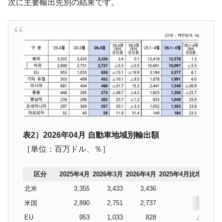
次に主要輸出先別の結果です。
表2）2026年04月 自動車地域別輸出額
［単位：百万ドル、％］
区分
2025年4月
2026年3月
2026年4月
2025年4月比増減率
北米
3,355
3,433
3,436
2.4
米国
2,890
2,751
2,737
△5.3
EU
953
1,033
828
△13.1