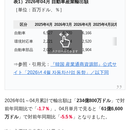
表1）2026年04月 自動車産業輸出額
全て勝つといくら？ 競馬GI競走で勝利騎手がもら
Fact1
［単位：百万ドル、％］
える賞金とは？
平成仮面ライダーの意外すぎるモチーフとは？
Fact1
区分
2025年4月
2026年3月
2026年4月
2025年4月比増減率
自動車
6,527
6,370
6,166
△5.5
発表から2日で大崩壊、鳴かず飛ばずに終わりそう
Fact1
なスーパーリーグとは？
環境対応車
2,221
2,744
2,520
13.5
日本人マスターズ挑戦の歴史。松山以前に最高位
Fact1
自動車部品
2,025
1,796
1,904
△6.0
スクロールできます
だった選手とは？
⇒参照・引用元：
『韓国 産業通商資源部』公式サ
甲子園通算本塁打、最多の清原に次いで多く打っ
Fact1
ている意外な選手とは？
イト「2026년 4월 자동차산업 동향」／以下同
セレクトセールの高額取引馬が稼いだ金額とは？
Fact1
2026年01～04月累計で輸出額は「
234億800万ドル
」で対
前年同期比で「
-1.7％
」。04月単月で見ると「
61億6,600
万ドル
」で対前年同期比「
-5.5％
」となりました。