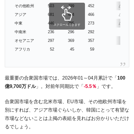
その他欧州
503
499
452
△10.1
アジア
681
404
466
△31.7
中東
446
285
273
△38.7
スクロールできます
中南米
236
296
292
23.7
オセアニア
297
369
357
20.1
アフリカ
52
45
59
11.9
最重要の合衆国市場では、2026年01～04月累計で「
100
億9,700万ドル
」。対前年同期比で「
-5.5％
」です。
合衆国市場を含む北米市場、EU市場、その他欧州市場を
別にすれば、アジア市場ぐらいしか、韓国にとって有望な
市場などないことは上掲の表組を見ればお分かりいただけ
るでしょう。