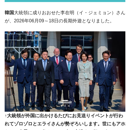
韓国「ここは北朝鮮なのか。選管がサーバ
『Money1』
韓国
大統領に成りおおせた李在明（イ・ジェミョン）さん
ーにウソのデータを入力したのは明白だ」
が、2026年06月09～18日の長期外遊となりました。
韓国･李在明さっそく不動産対策で浅薄な発
『Money1』
言。
韓国は「中国と同じく」投資に不適格な国
『Money1』
だ。
『韓国銀行』が「金の保有量を増やしま
『Money1』
す」⇒「金を経由するドル入手」手段ではないのか？
韓国･外為取引量「1日当たり1,214.4億ド
『Money1』
ル」まで拡大 ⇒ 海外資金の動きに強く左右される状態
韓国･帰ってきた李在明。李在明を支持しな
『Money1』
い「50.5％」に上昇
韓国大統領府ボンクラ政策室長が告発され
『Money1』
た ⇒ 国家が行った恐るべき株価操作であり、空前の国政壟
↑大統領が外国に出かけるたびにお見送りイベントが行わ
断
れてゾロゾロとエライさんが勢ぞろいします。世にもアホ
韓国･警察職員が「丸刈りになって抗議活
『Money1』