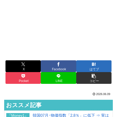
X
Facebook
はてブ
Pocket
LINE
コピー
2026.06.09
おススメ記事
韓国07月･物価指数「2.8％」に低下 ⇒ 実は
『Money1』