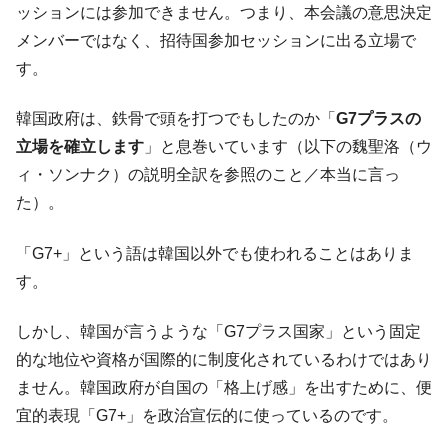
く空港に詰めかけ「出て行け！」「極右勢力」のプラカー
ッションには参加できません。つまり、本会議の意思決定
ドを掲げる「在韓反米勢力」
メンバーではなく、招待国参加セッションに出る立場で
韓国政府「2035年までに18.4GW規模のAIデ
『Money1』
す。
ータセンター整備」⇒ だから無理だってば。
JPモルガン「韓国レバレッジETFの清算は
『Money1』
韓国政府は、鉄骨で頭を打つでもしたのか「
G7プラスの
ほぼ終わった」
立場を確立します
」と息巻いています（以下の魏聖洛（ウ
韓国『国民年金公団』株価暴落で200兆蒸
『Money1』
ィ・ソンナク）の説明全訳を参照のこと／本当に言っ
発。
た）。
韓国政府「ニセＫ-ブランドを通報しようキ
『Money1』
ャンペーン」⇒ あの名物教授も登場！
「G7+」という語は韓国以外でも使われることはありま
す。
韓国「橋が落ちました」⇒ 耐久性「なさす
『Money1』
ぎ」では。
しかし、韓国が言うような「G7プラス国家」という固定
韓国鉄鋼最大手『POSCO』ズブズブ沈む。
『Money1』
的な地位や資格が国際的に制度化されているわけではあり
営業利益80.2％も減少
ません。韓国政府が自国の「格上げ感」を出すために、便
米国下院「韓国の公務員個人をターゲット
『Money1』
にぶん殴る法案」提出！⇒ クーパン問題は合衆国企業に対
宜的表現「G7+」を政治宣伝的に使っているのです。
する差別。許してはおかぬ