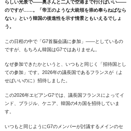
らしい光景で――奥さんと二人で空港まで行けばいい――
動」
のですが……。「帝王のような大統領を崇め奉らねばなら
中国だけが鉄鋼輸出を異常増加させる ⇒ 中
『Money1』
ない」という韓国の後進性を示す情景ともいえるでしょ
国の過剰生産が世界を蝕む。
う。
韓国製造業「半導体絶好調」のウラで他業
『Money1』
種は全般的「不調」⇒ PSIが示す現況は決して良くない。
この日程の中で「G7首脳会議に参加」――としているの
【米韓激突案件】韓国消費者院が『クーパ
『Money1』
ですが、もちろん韓国はG7ではありません。
ン』1人当たり賠償10万ウォンを認定 ⇒ 総額3兆7,000億
韓国で猛暑。南東部では干ばつ
『Money1』
なぜ参加できたかというと、いつもと同じく「招待国とし
韓国型イージス搭載の次世代駆逐艦
『Money1』
ての参加」です。2026年の議長国であるフランスが（よ
「KDDX」1番艦、2032年竣工と公示
せばいいのに）招待しました。
【対日本円】ウォン安が急進！ 日米の協調
『Money1』
に韓国がいっちょがみしたのでは。
この2026年エビアンG7では、議長国フランスによってイ
ンド、ブラジル、ケニア、韓国の4カ国を招待していま
韓国政府『BYD』車への補助金を全廃 ⇒ 実
『Money1』
は韓国で『BYD』車は売れている。6カ月で対前年同期比
す。
1.9倍！
いつもと同じようにG7のメンバーが討議するメインのセ
在韓米国大使スティールが着韓！⇒ さっそ
『Money1』