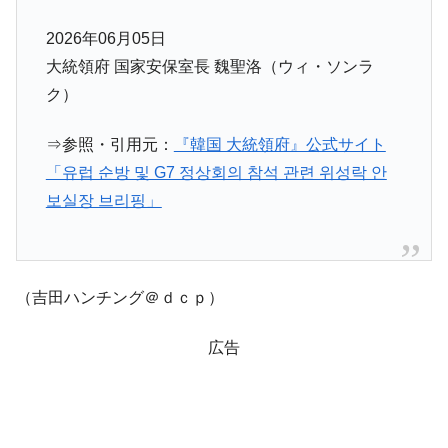
2026年06月05日
大統領府 国家安保室長 魏聖洛（ウィ・ソンラ
ク）
⇒参照・引用元：
『韓国 大統領府』公式サイト
「유럽 순방 및 G7 정상회의 참석 관련 위성락 안
보실장 브리핑」
（吉田ハンチング＠ｄｃｐ）
広告