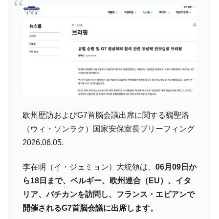
奇跡の毛色「白毛馬」とは？
Fact1
全て勝つといくら？ 競馬GI競走で勝利騎手がもら
Fact1
える賞金とは？
平成仮面ライダーの意外すぎるモチーフとは？
Fact1
発表から2日で大崩壊、鳴かず飛ばずに終わりそう
Fact1
なスーパーリーグとは？
日本人マスターズ挑戦の歴史。松山以前に最高位
Fact1
だった選手とは？
欧州歴訪およびG7首脳会議出席に関する魏聖洛
甲子園通算本塁打、最多の清原に次いで多く打っ
Fact1
（ウィ・ソンラク）国家安保室長ブリーフィング
ている意外な選手とは？
2026.06.05.
セレクトセールの高額取引馬が稼いだ金額とは？
Fact1
李在明（イ・ジェミョン）大統領は、
06月09日か
ら18日まで、ベルギー、欧州連合（EU）、イタ
リア、バチカンを訪問し、フランス・エビアンで
開催されるG7首脳会議に出席します。