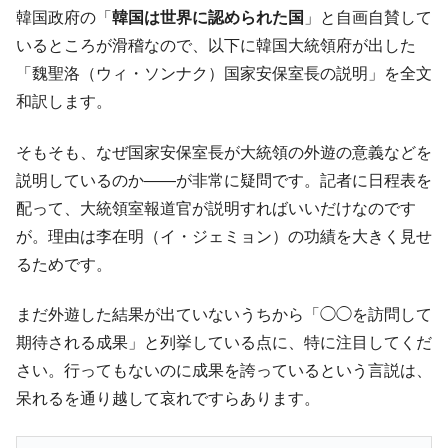
韓国政府の「
韓国は世界に認められた国
」と自画自賛して
韓国ボンクラ政策室長･金容範、株価暴落に
『Money1』
他人事のような発言。
いるところが滑稽なので、以下に韓国大統領府が出した
「魏聖洛（ウィ・ソンナク）国家安保室長の説明」を全文
韓国半導体『SKハイニックス』2026年2Qの
『Money1』
業績「史上最高益」当期純利益は前年同期比13.4倍に。
和訳します。
韓国･加徳島新国際空港「またも暗礁」の危
『Money1』
そもそも、なぜ国家安保室長が大統領の外遊の意義などを
機 ⇒ 10.7兆では損が出るからできない。
説明しているのか――が非常に疑問です。記者に日程表を
【速報】韓国株式市場の暴落・本日07月29
『Money1』
配って、大統領室報道官が説明すればいいだけなのです
日(水)もサイドカー・サーキットブレイカーの二段コンボ
発動！
が。理由は李在明（イ・ジェミョン）の功績を大きく見せ
るためです。
IT産業は人を雇用する効果は低い。全産業の
『Money1』
半分未満しか雇用を生まない
まだ外遊した結果が出ていないうちから「◯◯を訪問して
日本の誇る海洋資源調査船『白嶺』は先進技術の
Fact1
塊！
期待される成果」と列挙している点に、特に注目してくだ
さい。行ってもないのに成果を誇っているという言説は、
夏の甲子園、優勝校を最も多く輩出している都道
Fact1
府県とは？
呆れるを通り越して哀れですらあります。
今話題の「楽天ライオンズ」とは？
Fact1