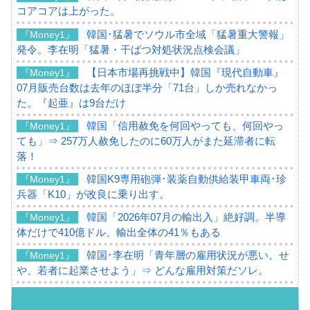
コアコアは上がった。
韓国･猛暑でソウル市全域「猛暑重大警報」
『Money1』
発令。李在明「猛暑・干ばつ対処状況点検会議」
【日本市場再挑戦中】韓国『現代自動車』
『Money1』
07月販売台数は去年のほぼ半分「71台」しか売れなかっ
た。『起亜』は9台だけ
韓国「信用赦免を何回やっても、何回やっ
『Money1』
ても」⇒ 257万人赦免したのに60万人がまた延滞者に転
落！
韓国K9専用砲弾･装薬自動供給装甲車両･珍
『Money1』
兵器「K10」が改良に乗り出す。
韓国「2026年07月の輸出入」絶好調。半導
『Money1』
体だけで410億ドル、輸出全体の41％もある
韓国･李在明「青年層の雇用状況が悪い。せ
『Money1』
や、若者に起業させよう」⇒ どんな雇用対策だソレ。
【韓国の外貨準備】2026年07月は4,279億ド
『Money1』
ル。外平債の発行「19.4億ドル」