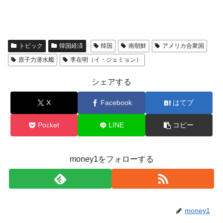
トピック
韓国経済
韓国
南朝鮮
アメリカ合衆国
原子力潜水艦
李在明（イ・ジェミョン）
シェアする
X
Facebook
はてブ
Pocket
LINE
コピー
money1をフォローする
money1