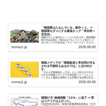
「韓国軍はたるんでいる」案件 × ２。⇒
韓国軍をダメにする最強タッグ「李在明 +
安圭伯」
弱将のもとに強兵なし――といわれます。韓国国防
部のTopは現在、Money1でもしつこくご紹介して
きたボンクラの安圭伯（アン・ギュベク）さんで
す。↑経済的無知蒙昧な李在明（イ・ジェミョン）
money1.jp
2026.08.08
さんと「韓国初の文官上がり」の国防部長官安圭伯
（アン...
韓国メディアが「韓国政府と李在明が吊る
される可能性もあるのでは」とほのめか
す。
「だから官製相場だってば」という話なのですが、
さすがの韓国メディアでも李在明（イ・ジェミョ
ン）さんと愉快な仲間たちを非難する記事が出るよ
うになっています。もちろん株価の暴落についてで
money1.jp
2026.08.08
『朝鮮日報』に面白い記事が出ています。「東西南
北」というコ...
韓国07月･物価指数「2.8％」に低下 ⇒ 実
はコアコアは上がった。
2026年08月04日、韓国の産業通商資源部は「07月