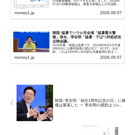
の消費者物価」のデータを公表しました。2026年
07月の消費者物価は、農畜水産物および石油類の
上昇率が鈍化したことなどにより、前年同月比
2.8％上昇（06月は3.2％）となり、上昇率は前...
money1.jp
2026.08.07
韓国･猛暑でソウル市全域「猛暑重大警
報」発令。李在明「猛暑・干ばつ対処状況
点検会議」
2026年夏。韓国は猛暑です。2026年08月2日午後
1時26分には慶尚南道の梁山市で「42.5℃」を記
録。これは1904年に近代的な気象観測が始まって
以来の韓国史上最高気温です。08月04日には、ソ
money1.jp
2026.08.07
ウル市全域への「猛暑重大警報」が発令され...
韓国･李在明「就任1周年記念の日」に株
価は暴落した ⇒ 李在明の感想はコレ。