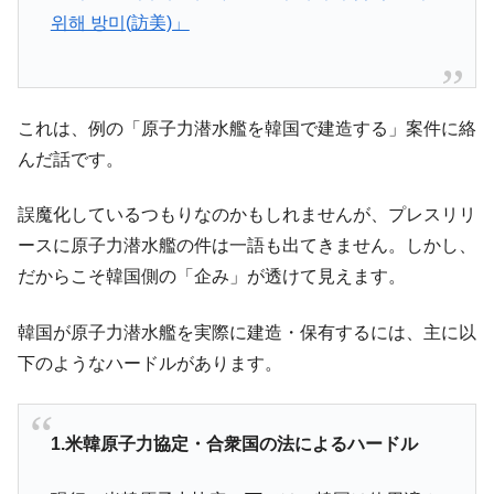
위해 방미(訪美)」
全て勝つといくら？ 競馬GI競走で勝利騎手がもら
Fact1
える賞金とは？
平成仮面ライダーの意外すぎるモチーフとは？
Fact1
発表から2日で大崩壊、鳴かず飛ばずに終わりそう
これは、例の「原子力潜水艦を韓国で建造する」案件に絡
Fact1
なスーパーリーグとは？
んだ話です。
日本人マスターズ挑戦の歴史。松山以前に最高位
Fact1
だった選手とは？
誤魔化しているつもりなのかもしれませんが、プレスリリ
ースに原子力潜水艦の件は一語も出てきません。しかし、
甲子園通算本塁打、最多の清原に次いで多く打っ
Fact1
ている意外な選手とは？
だからこそ韓国側の「企み」が透けて見えます。
セレクトセールの高額取引馬が稼いだ金額とは？
Fact1
韓国が原子力潜水艦を実際に建造・保有するには、主に以
下のようなハードルがあります。
1.米韓原子力協定・合衆国の法によるハードル