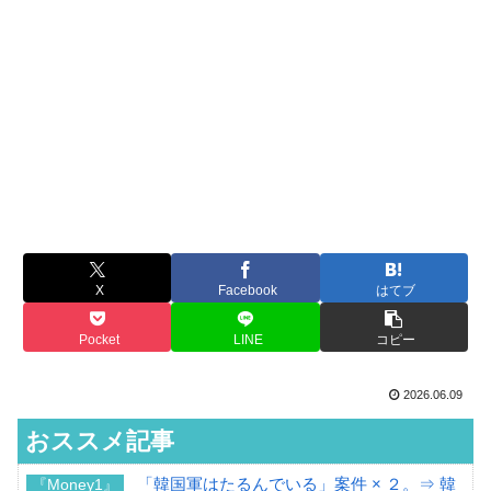
X
Facebook
はてブ
Pocket
LINE
コピー
2026.06.09
おススメ記事
「韓国軍はたるんでいる」案件 × ２。⇒ 韓
『Money1』