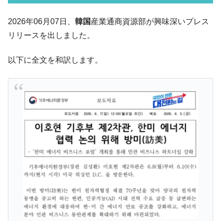
韓国･李在明「青年層の雇用状況が悪い。せ
『Money1』
2026年06月07日、
韓国
産業通商資源部が興味深いプレス
や、若者に起業させよう」⇒ どんな雇用対策だソレ。
リリースを出しました。
【韓国の外貨準備】2026年07月は4,279億ド
『Money1』
ル。外平債の発行「19.4億ドル」
以下に全文を和訳します。
韓国「ここは北朝鮮なのか。選管がサーバ
『Money1』
ーにウソのデータを入力したのは明白だ」
韓国･李在明さっそく不動産対策で浅薄な発
『Money1』
言。
韓国は「中国と同じく」投資に不適格な国
『Money1』
だ。
『韓国銀行』が「金の保有量を増やしま
『Money1』
す」⇒「金を経由するドル入手」手段ではないのか？
韓国･外為取引量「1日当たり1,214.4億ド
『Money1』
ル」まで拡大 ⇒ 海外資金の動きに強く左右される状態
韓国･帰ってきた李在明。李在明を支持しな
『Money1』
い「50.5％」に上昇