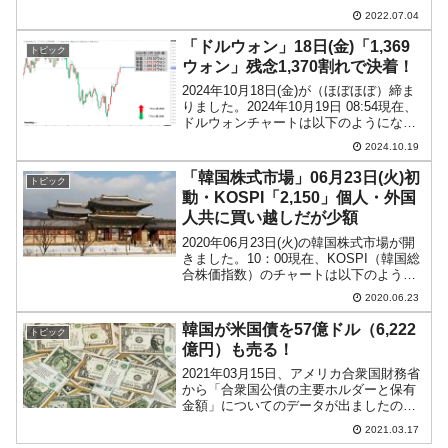
ャートは『Investing.com』より引用）。
2022.07.04
「1ドル＝1,300ウォン」が突破できませ
ん。ローソク足の実体部分も...
「ドルウォン」18日(金)「1,369
トピック
ウォン」残念1,370割れで決着！
2024年10月18日(金)が（ほぼほぼ）締ま
りました。2024年10月19日 08:54現在、
ドルウォンチャートは以下のようになっ
ています（チャートは『Investing.com』
2024.10.19
より引用：以下同）。これからローソク
足の調整が入るかもしれ...
「韓国株式市場」06月23日(火)初
トピック
動・KOSPI「2,150」個人・外国
人共に買い越しだが少額
2020年06月23日(火)の韓国株式市場が開
きました。10：00現在、KOSPI（韓国総
合株価指数）のチャートは以下のように
なっています（チャートは
2020.06.23
『Investing.com』より引用）。前日終値
より上げて始まりましたが、現時点では
韓国が米国債を57億ドル（6,222
トピック
下げ...
億円）も売る！
2021年03月15日、アメリカ合衆国財務省
から「合衆国公債の主要ホルダーと保有
金額」についてのデータが出ましたの
で、韓国の保有金額を確認してみます。
2021.03.17
これも定点観測です。⇒参照・引用元：