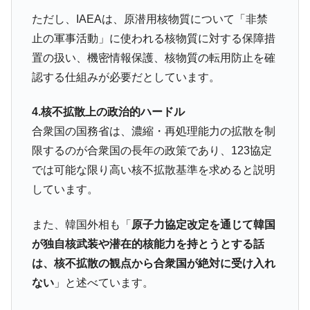
ただし、IAEAは、原潜用核物質について「非禁
止の軍事活動」に使われる核物質に対する保障措
置の扱い、機密情報保護、核物質の転用防止を確
認する仕組みが必要だとしています。
4.核不拡散上の政治的ハードル
合衆国の国務省は、濃縮・再処理能力の拡散を制
限するのが合衆国の長年の政策であり、123協定
では可能な限り高い核不拡散基準を求めると説明
しています。
また、韓国外相も「
原子力協定改定を通じて韓国
が独自核武装や潜在的核能力を持とうとする話
は、核不拡散の観点から合衆国が絶対に受け入れ
ない
」と述べています。