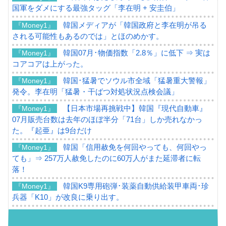
国軍をダメにする最強タッグ「李在明 + 安圭伯」
韓国メディアが「韓国政府と李在明が吊る
『Money1』
される可能性もあるのでは」とほのめかす。
韓国07月･物価指数「2.8％」に低下 ⇒ 実は
『Money1』
コアコアは上がった。
韓国･猛暑でソウル市全域「猛暑重大警報」
『Money1』
発令。李在明「猛暑・干ばつ対処状況点検会議」
【日本市場再挑戦中】韓国『現代自動車』
『Money1』
07月販売台数は去年のほぼ半分「71台」しか売れなかっ
た。『起亜』は9台だけ
韓国「信用赦免を何回やっても、何回やっ
『Money1』
ても」⇒ 257万人赦免したのに60万人がまた延滞者に転
落！
韓国K9専用砲弾･装薬自動供給装甲車両･珍
『Money1』
兵器「K10」が改良に乗り出す。
韓国「2026年07月の輸出入」絶好調。半導
『Money1』
体だけで410億ドル、輸出全体の41％もある