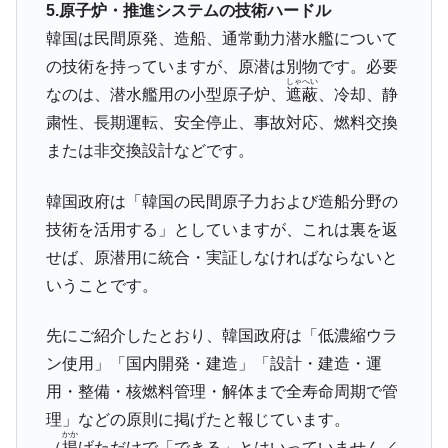
5.原子炉・推進システムの技術ハードル
韓国は民間原発、造船、通常動力潜水艦について
の技術を持っていますが、原潜は別物です。必要
しゃへい
なのは、潜水艦用の小型原子炉、
遮蔽
、冷却、静
粛性、長期運転、安全停止、事故対応、燃料交換
または非交換設計などです。
韓国政府は「韓国の民間原子力および造船分野の
技術を活用する」としていますが、これは裏を返
せば、原潜用に統合・実証しなければならないと
いうことです。
先にご紹介したとおり、韓国政府は「低濃縮ウラ
ン使用」「国内開発・建造」「設計・建造・運
用・整備・核燃料管理・解体まで全寿命周期で管
理」などの原則に掲げたと報じています。
かか
（
掲
げただけで「できる」とはいっていません／