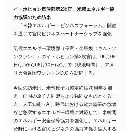
韓国大統領府ボンクラ政策室長が告発され
『Money1』
イ・ホヒョン気候部第2次官、米韓エネルギー協
た ⇒ 国家が行った恐るべき株価操作であり、空前の国政壟
力協議のため訪米
断
―「米韓エネルギー・ビジネスフォーラム」開催
韓国･警察職員が「丸刈りになって抗議活
『Money1』
を通じて官民ビジネスパートナーシップを強化
動」
中国だけが鉄鋼輸出を異常増加させる ⇒ 中
『Money1』
気候エネルギー環境部（長官・金星煥〈キム・ソ
国の過剰生産が世界を蝕む。
ンファン〉）のイ・ホヒョン第2次官は、06月08
韓国製造業「半導体絶好調」のウラで他業
『Money1』
日(月)から06月10日(水)まで（現地時間）、アメ
種は全般的「不調」⇒ PSIが示す現況は決して良くない。
リカ合衆国ワシントンD.C.を訪問する。
【米韓激突案件】韓国消費者院が『クーパ
『Money1』
ン』1人当たり賠償10万ウォンを認定 ⇒ 総額3兆7,000億
今回の訪米は、米韓原子力協定締結70周年を迎
韓国で猛暑。南東部では干ばつ
『Money1』
え、両国の原子力同盟をより強固なものとする一
韓国型イージス搭載の次世代駆逐艦
方、人工知能（AI）時代における電力需要の急増
『Money1』
「KDDX」1番艦、2032年竣工と公示
など急変するエネルギー環境に対応して、米韓間
【対日本円】ウォン安が急進！ 日米の協調
のエネルギー安全保障協力を強化し、エネルギー
『Money1』
に韓国がいっちょがみしたのでは。
分野における官民ビジネスの協力関係を拡大する