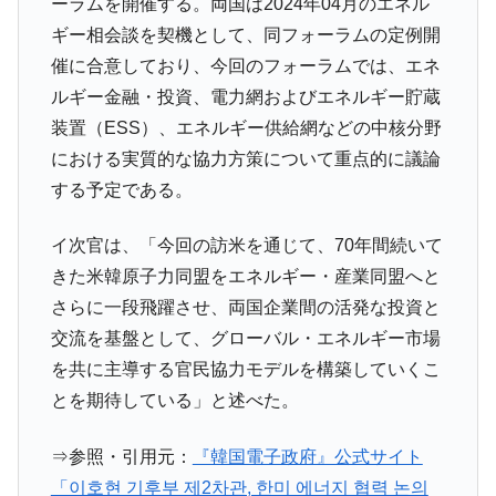
韓国鉄鋼最大手『POSCO』ズブズブ沈む。
『Money1』
ーラムを開催する。両国は2024年04月のエネル
営業利益80.2％も減少
ギー相会談を契機として、同フォーラムの定例開
米国下院「韓国の公務員個人をターゲット
『Money1』
催に合意しており、今回のフォーラムでは、エネ
にぶん殴る法案」提出！⇒ クーパン問題は合衆国企業に対
ルギー金融・投資、電力網およびエネルギー貯蔵
する差別。許してはおかぬ
装置（ESS）、エネルギー供給網などの中核分野
韓国ボンクラ政策室長･金容範、株価暴落に
『Money1』
における実質的な協力方策について重点的に議論
他人事のような発言。
する予定である。
韓国半導体『SKハイニックス』2026年2Qの
『Money1』
業績「史上最高益」当期純利益は前年同期比13.4倍に。
イ次官は、「今回の訪米を通じて、70年間続いて
韓国･加徳島新国際空港「またも暗礁」の危
『Money1』
きた米韓原子力同盟をエネルギー・産業同盟へと
機 ⇒ 10.7兆では損が出るからできない。
さらに一段飛躍させ、両国企業間の活発な投資と
日本の誇る海洋資源調査船『白嶺』は先進技術の
Fact1
交流を基盤として、グローバル・エネルギー市場
塊！
を共に主導する官民協力モデルを構築していくこ
夏の甲子園、優勝校を最も多く輩出している都道
Fact1
とを期待している」と述べた。
府県とは？
今話題の「楽天ライオンズ」とは？
Fact1
⇒参照・引用元：
『韓国電子政府』公式サイト
「이호현 기후부 제2차관, 한미 에너지 협력 논의
奇跡の毛色「白毛馬」とは？
Fact1