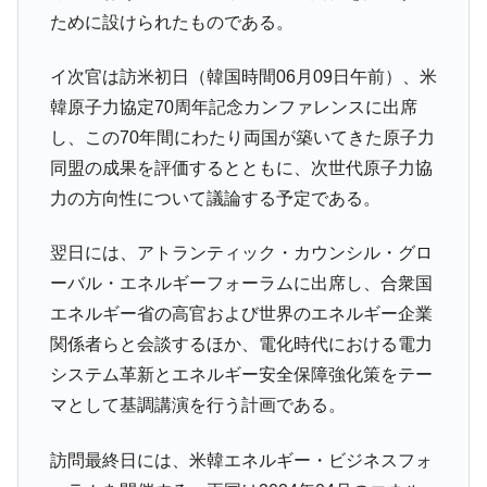
韓国政府『BYD』車への補助金を全廃 ⇒ 実
『Money1』
ために設けられたものである。
は韓国で『BYD』車は売れている。6カ月で対前年同期比
1.9倍！
イ次官は訪米初日（韓国時間06月09日午前）、米
在韓米国大使スティールが着韓！⇒ さっそ
『Money1』
韓原子力協定70周年記念カンファレンスに出席
く空港に詰めかけ「出て行け！」「極右勢力」のプラカー
し、この70年間にわたり両国が築いてきた原子力
ドを掲げる「在韓反米勢力」
同盟の成果を評価するとともに、次世代原子力協
韓国政府「2035年までに18.4GW規模のAIデ
『Money1』
力の方向性について議論する予定である。
ータセンター整備」⇒ だから無理だってば。
JPモルガン「韓国レバレッジETFの清算は
『Money1』
翌日には、アトランティック・カウンシル・グロ
ほぼ終わった」
ーバル・エネルギーフォーラムに出席し、合衆国
韓国『国民年金公団』株価暴落で200兆蒸
『Money1』
エネルギー省の高官および世界のエネルギー企業
発。
関係者らと会談するほか、電化時代における電力
韓国政府「ニセＫ-ブランドを通報しようキ
『Money1』
システム革新とエネルギー安全保障強化策をテー
ャンペーン」⇒ あの名物教授も登場！
マとして基調講演を行う計画である。
韓国「橋が落ちました」⇒ 耐久性「なさす
『Money1』
ぎ」では。
訪問最終日には、米韓エネルギー・ビジネスフォ