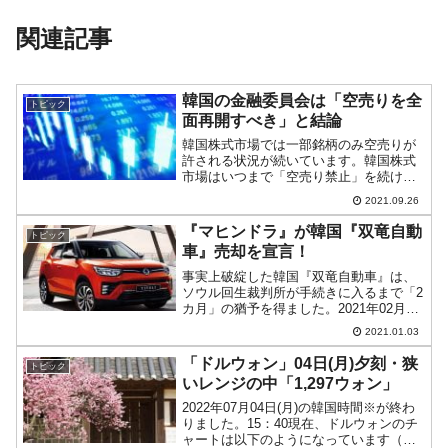
関連記事
韓国の金融委員会は「空売りを全
トピック
面再開すべき」と結論
韓国株式市場では一部銘柄のみ空売りが
許される状況が続いています。韓国株式
市場はいつまで「空売り禁止」を続ける
つもりなのかこれは、コロナ禍に見舞わ
2021.09.26
れた2020年に株価が暴落し、韓国当局が
慌てて「明日から空売り全面禁止」とい
『マヒンドラ』が韓国『双竜自動
トピック
う措置を取ったことに...
車』売却を宣言！
事実上破綻した韓国『双竜自動車』は、
ソウル回生裁判所が手続きに入るまで「2
カ月」の猶予を得ました。2021年02月28
日までの期間に新しい株主を見つけ、自
2021.01.03
力再生することを目指しています。現在
『双竜自動車』のオーナーは株式の75％
「ドルウォン」04日(月)夕刻・狭
トピック
を保有するイ...
いレンジの中「1,297ウォン」
2022年07月04日(月)の韓国時間※が終わ
りました。15：40現在、ドルウォンのチ
ャートは以下のようになっています（チ