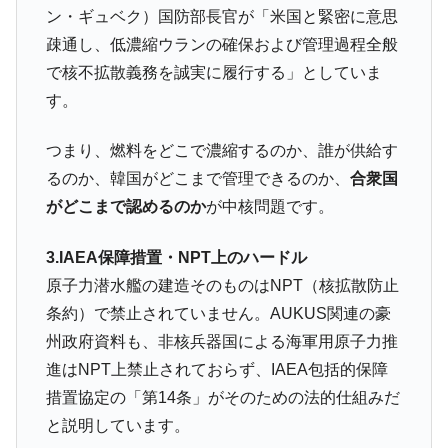
ン・ギュベク）国防部長官が「米国と緊密に意思
疎通し、低濃縮ウランの確保および管理過程全般
で核不拡散義務を誠実に履行する」としていま
す。
つまり、燃料をどこで濃縮するのか、誰が供給す
るのか、韓国がどこまで管理できるのか、
合衆国
がどこまで認めるのか
が中核問題です。
3.IAEA保障措置・NPT上のハードル
原子力潜水艦の建造そのものはNPT（核拡散防止
条約）で禁止されていません。AUKUS関連の豪
州政府資料も、非核兵器国による海軍用原子力推
進はNPT上禁止されておらず、IAEA包括的保障
措置協定の「第14条」がそのための法的仕組みだ
と説明しています。