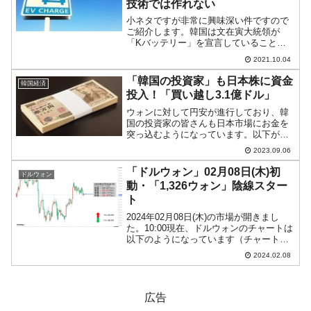
技術では作れない
小ネタですが非常に興味深い件ですので
ご紹介します。韓国は文在寅大統領が
「Kバッテリー」を宣言していることか
らも分かるとおり、電気自動車などで使
2021.10.04
用される二次電池を次世代の主力産業の
一つと位置付けています。しかし、これ
「韓国の投資家」も日本株に資金
韓国経済
が韓国が持つ技術だけで作れ...
投入！「買い越し3.1億ドル」
ウォンに対して円安が進行しており、韓
国の投資家の皆さんも日本市場にお金を
突っ込むようになっています。以下が直
近の円-ウォンのチャートです（チャート
2023.09.06
は『Investing.com』より引用：日足）。
09月01日の終値は「1円＝9.0083ウォ...
「ドルウォン」02月08日(木)初
ドルウォン
動・「1,326ウォン」陰線スター
ト
2024年02月08日(木)の市場が開きまし
た。10:00現在、ドルウォンのチャートは
以下のようになっています（チャートは
『Investing.com』より引用）。これから
2024.02.08
ローソク足の調整が入るかもしれません
が、現在のところ陰線。「1ドル＝...
広告