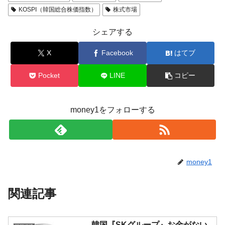
える賞金とは？
KOSPI（韓国総合株価指数）
株式市場
平成仮面ライダーの意外すぎるモチーフとは？
Fact1
シェアする
発表から2日で大崩壊、鳴かず飛ばずに終わりそう
Fact1
なスーパーリーグとは？
X
Facebook
はてブ
日本人マスターズ挑戦の歴史。松山以前に最高位
Fact1
だった選手とは？
Pocket
LINE
コピー
甲子園通算本塁打、最多の清原に次いで多く打っ
Fact1
ている意外な選手とは？
money1をフォローする
セレクトセールの高額取引馬が稼いだ金額とは？
Fact1
money1
関連記事
韓国『SKグループ』お金がない