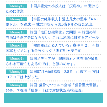
中国共産党の小役人は「疫病神」⇒ 避ける
『Money1』
ために休業
【韓国の経常収支】過去最大の黒字「497.3
『Money1』
億ドル」を達成 ⇒ 株式市場から316億ドルの資金流出。
韓国「塩田奴隷労働」の問題 ⇒ 韓国の闇･
『Money1』
当局は全然アテにならない。これは米国に対するアピール
「韓国軍はたるんでいる」案件 × ２。⇒ 韓
『Money1』
国軍をダメにする最強タッグ「李在明 + 安圭伯」
韓国メディアが「韓国政府と李在明が吊る
『Money1』
される可能性もあるのでは」とほのめかす。
韓国07月･物価指数「2.8％」に低下 ⇒ 実は
『Money1』
コアコアは上がった。
韓国･猛暑でソウル市全域「猛暑重大警報」
『Money1』
発令。李在明「猛暑・干ばつ対処状況点検会議」
【日本市場再挑戦中】韓国『現代自動車』
『Money1』
07月販売台数は去年のほぼ半分「71台」しか売れなかっ