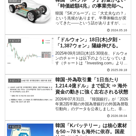
韓国経済
「時価総額4兆」の事業売却へ。
韓国『SKグループ』に「大丈夫なの？」
という兆候があります。半導体輸出が戻
ってきた――という話がありますが、問
題は他です（半導体もそれほど大丈夫と
2024.05.16
は思えませがこれについては長くなるの
で別記事にします）。韓国メディア『毎
「ドルウォン」18日(木)夕刻・
トピック
日経済』が、『SKグル...
「1,387ウォン」陽線伸びる。
2025年09月18日(木)15:30現在、ドルウォ
ンのチャートは以下のようになっていま
す（チャートは『Investing.com』より引
用）。陽線が伸びました。現在のところ
2025.09.18
「1ドル＝1,387ウォン」近辺の攻防とな
っています。ローソク足1...
韓国･外為取引量「1日当たり
トピック
1,214.4億ドル」まで拡大 ⇒ 海外
資金の動きに強く左右される状態
2026年07月31日、『韓国銀行』が「2026
年第2四半期の外国為替銀行の外国為替取
引動向」のデータを公表しました。非常
に興味深いデータなのでご紹介しておき
2026.08.04
ます（以下はプレスリリース）。これは
韓国の外国為替市場で銀行がどれだけ外
韓国「Kバッテリー」は核心素材
トピック
国為替取引...
を50～78％も海外に依存。国産