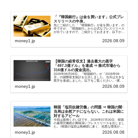
「『韓国銀行』は金を買います」公式プレ
スリリースの中身。
先にご紹介した「『韓国銀行』が金を買います」の
件ですが、『韓国銀行』から公式なプレスリリース
が出ていますので、ご紹介しておきます。以下が全
文和訳です。表題：韓国銀行、国内生産金の買い入
れ協力体制を構築□『韓国銀行』は、国内生産金の
money1.jp
2026.08.09
買い入れに...
【韓国の経常収支】過去最大の黒字
「497.3億ドル」を達成 ⇒ 株式市場から
316億ドルの資金流出。
2026年08月06日、『韓国銀行』が「2026年06
月」の国際収支統計を公示しました。当月は大きな
黒字を達成しました。以下をご覧ください。↑黄色
の傾向ペンでフォーカスしているのが2026年06月
money1.jp
2026.08.09
の経常収支です。2026年06月貿易収支：4...
韓国「塩田奴隷労働」の問題 ⇒ 韓国の闇･
当局は全然アテにならない。これは米国に
対するアピール
今回は面倒くさい話です。2026年07月30日、韓国
の雇用労働部が興味深いプレスリリースを出しまし
た。↑韓国の塩田は島嶼部に多く、劣悪な環境が一
般に見られることが少ないため、事件の発覚を妨げ
money1.jp
2026.08.08
たといわれます（後述）。これは、いわゆる「塩田
奴隷...