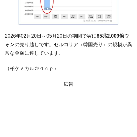
『Money1』
だ。
『韓国銀行』が「金の保有量を増やしま
『Money1』
す」⇒「金を経由するドル入手」手段ではないのか？
韓国･外為取引量「1日当たり1,214.4億ド
『Money1』
2026年02月20日～05月20日の期間で実に
85兆2,009億ウ
ル」まで拡大 ⇒ 海外資金の動きに強く左右される状態
ォン
の売り越しです。セルコリア（韓国売り）の規模が異
韓国･帰ってきた李在明。李在明を支持しな
『Money1』
常な金額に達しています。
い「50.5％」に上昇
韓国大統領府ボンクラ政策室長が告発され
『Money1』
（柏ケミカル＠ｄｃｐ）
た ⇒ 国家が行った恐るべき株価操作であり、空前の国政壟
断
広告
韓国･警察職員が「丸刈りになって抗議活
『Money1』
動」
中国だけが鉄鋼輸出を異常増加させる ⇒ 中
『Money1』
国の過剰生産が世界を蝕む。
韓国製造業「半導体絶好調」のウラで他業
『Money1』
種は全般的「不調」⇒ PSIが示す現況は決して良くない。