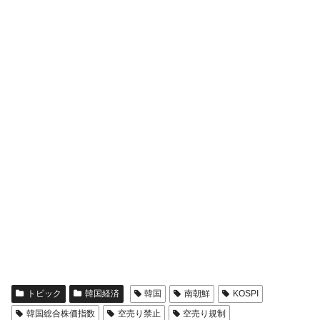
韓国『国民年金公団』株価暴落で200兆蒸
『Money1』
発。
韓国政府「ニセＫ-ブランドを通報しようキ
『Money1』
ャンペーン」⇒ あの名物教授も登場！
韓国「橋が落ちました」⇒ 耐久性「なさす
『Money1』
ぎ」では。
韓国鉄鋼最大手『POSCO』ズブズブ沈む。
『Money1』
営業利益80.2％も減少
日本の誇る海洋資源調査船『白嶺』は先進技術の
Fact1
塊！
夏の甲子園、優勝校を最も多く輩出している都道
Fact1
府県とは？
今話題の「楽天ライオンズ」とは？
Fact1
奇跡の毛色「白毛馬」とは？
Fact1
トピック
韓国経済
韓国
南朝鮮
KOSPI
全て勝つといくら？ 競馬GI競走で勝利騎手がもら
Fact1
韓国総合株価指数
空売り禁止
空売り規制