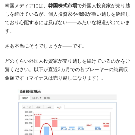
た。『起亜』は9台だけ
韓国メディアには、
韓国株式市場
で外国人投資家が売り越
韓国「信用赦免を何回やっても、何回やっ
『Money1』
しを続けているが、個人投資家や機関が買い越しを継続し
ても」⇒ 257万人赦免したのに60万人がまた延滞者に転
ており心配するには及ばない――みたいな報道が出ていま
落！
す。
韓国K9専用砲弾･装薬自動供給装甲車両･珍
『Money1』
兵器「K10」が改良に乗り出す。
さあ本当にそうでしょうか――です。
韓国「2026年07月の輸出入」絶好調。半導
『Money1』
体だけで410億ドル、輸出全体の41％もある
どのくらい外国人投資家が売り越しを続けているのかをご
韓国･李在明「青年層の雇用状況が悪い。せ
『Money1』
覧ください。以下が直近3カ月での各プレーヤーの純買収
や、若者に起業させよう」⇒ どんな雇用対策だソレ。
金額です（マイナスは売り越しになります）。
【韓国の外貨準備】2026年07月は4,279億ド
『Money1』
ル。外平債の発行「19.4億ドル」
韓国「ここは北朝鮮なのか。選管がサーバ
『Money1』
ーにウソのデータを入力したのは明白だ」
韓国･李在明さっそく不動産対策で浅薄な発
『Money1』
言。
韓国は「中国と同じく」投資に不適格な国