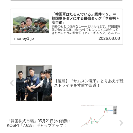
「韓国軍はたるんでいる」案件 × ２。⇒
韓国軍をダメにする最強タッグ「李在明 +
安圭伯」
弱将のもとに強兵なし――といわれます。韓国国防
部のTopは現在、Money1でもしつこくご紹介して
きたボンクラの安圭伯（アン・ギュベク）さんで
す。↑経済的無知蒙昧な李在明（イ・ジェミョン）
money1.jp
2026.08.08
さんと「韓国初の文官上がり」の国防部長官安圭伯
（アン...
【速報】『サムスン電子』とりあえず総
ストライキを寸前で回避！
「韓国株式市場」05月21日(木)初動・
KOSPI「7,639」ギャップアップ！