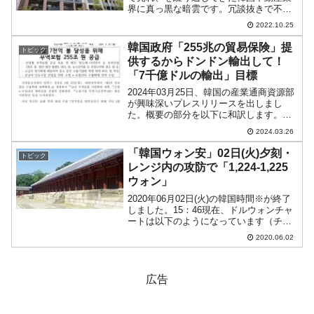
界に真っ黒な暗雲です。冗談抜きで不動
産業界発の経済危機が懸念されていま
2022.10.25
す。先にご紹介したとおり、『韓国レゴ
ランド』の建設プロジェクトで江原道傘
韓国政府「255兆の貿易保険」提
トピック
下の『江原中道開発公社』（...
供するからドンドン輸出して！
「7千億ドルの輸出」目標
2024年03月25日、韓国の産業通商資源部
が興味深いプレスリリースを出しまし
た。概要の部分を以下に和訳します。輸
出7千億ドル達成に向けて貿易保険255兆
2024.03.26
ウォン供給-産業別貿易保険の供給目標を
初めて提示する半導体・二次電池など主
「韓国ウォン安」02日(火)夕刻・
トピック
力産業：13...
レンジ内の攻防で「1,224-1,225
ウォン」
2020年06月02日(火)の韓国時間※が終了
しました。15：46現在、ドルウォンチャ
ートは以下のようになっています（チャ
ートは『Investing.com』より引用：以下
2020.06.02
同）。短いながらも陽線でウォン安進行
となっています。ローソク足1本が...
広告