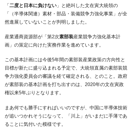
韓国「ここは北朝鮮なのか。選管がサーバ
『Money1』
「
二度と日本に負けない
」と絶叫した文在寅大統領の
ーにウソのデータを入力したのは明白だ」
「（半導体関連）素材・部品・装備競争力強化事業」が全
韓国･李在明さっそく不動産対策で浅薄な発
『Money1』
然進展していないことが判明しました。
言。
韓国は「中国と同じく」投資に不適格な国
『Money1』
産業通商資源部が「第2次
素部装
産業競争力強化基本計
だ。
画」の策定に向けた実務作業を進めています。
『韓国銀行』が「金の保有量を増やしま
『Money1』
す」⇒「金を経由するドル入手」手段ではないのか？
この基本計画には今後5年間の素部装産業政策の方向性と
韓国･外為取引量「1日当たり1,214.4億ド
『Money1』
目標が新たに盛り込まれる予定で、大統領直属の素部装競
ル」まで拡大 ⇒ 海外資金の動きに強く左右される状態
争力強化委員会の審議を経て確定される、とのこと。政府
韓国･帰ってきた李在明。李在明を支持しな
『Money1』
が素部装の基本計画を打ち出すのは、2020年の文在寅政
い「50.5％」に上昇
権以来5年ぶりとなります。
韓国大統領府ボンクラ政策室長が告発され
『Money1』
た ⇒ 国家が行った恐るべき株価操作であり、空前の国政壟
まあ何でも勝手にすればいいのですが、中国に半導体技術
断
が追いつかれそうになって、「川上」がいまだに手薄であ
韓国･警察職員が「丸刈りになって抗議活
『Money1』
ることに気付いた模様です。
動」