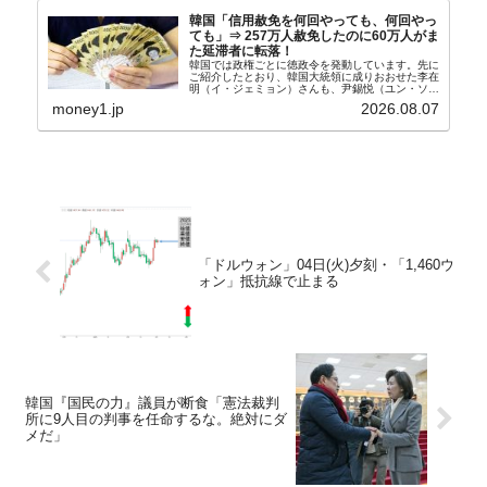
韓国「信用赦免を何回やっても、何回やっ
ても」⇒ 257万人赦免したのに60万人がま
た延滞者に転落！
韓国では政権ごとに徳政令を発動しています。先に
ご紹介したとおり、韓国大統領に成りおおせた李在
明（イ・ジェミョン）さんも、尹錫悦（ユン・ソギ
ョル）前政権が行った――「新出発基金」をバッド
money1.jp
2026.08.07
バンクにして不良債権の買い取りを行い、分割償還
や元利減免...
「ドルウォン」04日(火)夕刻・「1,460ウ
ォン」抵抗線で止まる
韓国『国民の力』議員が断食「憲法裁判
所に9人目の判事を任命するな。絶対にダ
メだ」