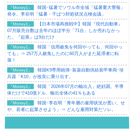
韓国･猛暑でソウル市全域「猛暑重大警報」
『Money1』
発令。李在明「猛暑・干ばつ対処状況点検会議」
【日本市場再挑戦中】韓国『現代自動車』
『Money1』
07月販売台数は去年のほぼ半分「71台」しか売れなかっ
た。『起亜』は9台だけ
韓国「信用赦免を何回やっても、何回やっ
『Money1』
ても」⇒ 257万人赦免したのに60万人がまた延滞者に転
落！
韓国K9専用砲弾･装薬自動供給装甲車両･珍
『Money1』
兵器「K10」が改良に乗り出す。
韓国「2026年07月の輸出入」絶好調。半導
『Money1』
体だけで410億ドル、輸出全体の41％もある
韓国･李在明「青年層の雇用状況が悪い。せ
『Money1』
や、若者に起業させよう」⇒ どんな雇用対策だソレ。
【韓国の外貨準備】2026年07月は4,279億ド
『Money1』
ル。外平債の発行「19.4億ドル」