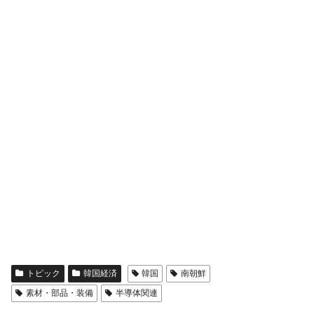
全て勝つといくら？ 競馬GI競走で勝利騎手がもら
Fact1
える賞金とは？
平成仮面ライダーの意外すぎるモチーフとは？
Fact1
発表から2日で大崩壊、鳴かず飛ばずに終わりそう
Fact1
なスーパーリーグとは？
日本人マスターズ挑戦の歴史。松山以前に最高位
Fact1
だった選手とは？
甲子園通算本塁打、最多の清原に次いで多く打っ
Fact1
ている意外な選手とは？
セレクトセールの高額取引馬が稼いだ金額とは？
Fact1
トピック
韓国経済
韓国
南朝鮮
素材・部品・装備
半導体関連