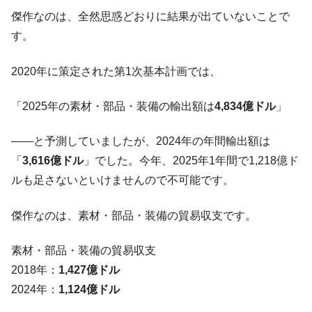
中国だけが鉄鋼輸出を異常増加させる ⇒ 中
『Money1』
傑作なのは、全然思惑どおりに結果が出ていないことで
国の過剰生産が世界を蝕む。
す。
韓国製造業「半導体絶好調」のウラで他業
『Money1』
種は全般的「不調」⇒ PSIが示す現況は決して良くない。
2020年に策定された第1次基本計画では、
【米韓激突案件】韓国消費者院が『クーパ
『Money1』
「2025年の素材・部品・装備の輸出額は
4,834億ドル
」
ン』1人当たり賠償10万ウォンを認定 ⇒ 総額3兆7,000億
韓国で猛暑。南東部では干ばつ
『Money1』
――と予測していましたが、2024年の年間輸出額は
韓国型イージス搭載の次世代駆逐艦
『Money1』
「
3,616億ドル
」でした。今年、2025年1年間で1,218億ド
「KDDX」1番艦、2032年竣工と公示
ルも足さないといけませんので不可能です。
【対日本円】ウォン安が急進！ 日米の協調
『Money1』
に韓国がいっちょがみしたのでは。
傑作なのは、素材・部品・装備の貿易収支です。
韓国政府『BYD』車への補助金を全廃 ⇒ 実
『Money1』
は韓国で『BYD』車は売れている。6カ月で対前年同期比
素材・部品・装備の貿易収支
1.9倍！
2018年：
1,427億ドル
在韓米国大使スティールが着韓！⇒ さっそ
『Money1』
2024年：
1,124億ドル
く空港に詰めかけ「出て行け！」「極右勢力」のプラカー