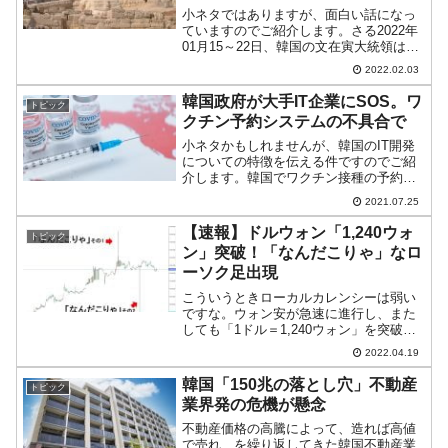
小ネタではありますが、面白い話になっ
ていますのでご紹介します。さる2022年
01月15～22日、韓国の文在寅大統領は奥
さんも同伴で6泊8日の日程でアラブ首長
2022.02.03
国連邦(UAE)、サウジアラビア、エジプ
トの中東3カ国を歴訪しました。国内で感
韓国政府が大手IT企業にSOS。ワ
トピック
染再拡...
クチン予約システムの不具合で
小ネタかもしれませんが、韓国のIT開発
についての特徴を伝える件ですのでご紹
介します。韓国でワクチン接種の予約シ
ステムで不具合が発生しており、「予約
2021.07.25
できない」と国民から怒りの声が上がっ
ています。↑「現在は事前予防接種の予約
【速報】ドルウォン「1,240ウォ
トピック
期間がありません」の...
ン」突破！「なんだこりゃ」なロ
ーソク足出現
こういうときローカルカレンシーは弱い
ですな。ウォン安が急速に進行し、また
しても「1ドル＝1,240ウォン」を突破し
ました。2022年04月19日23：12現在のチ
2022.04.19
ャートをご覧ください（チャートは
『Investing.com』より引用：以下同...
韓国「150兆の落とし穴」不動産
トピック
業界発の危機が懸念
不動産価格の高騰によって、造れば高値
で売れ、を繰り返してきた韓国不動産業