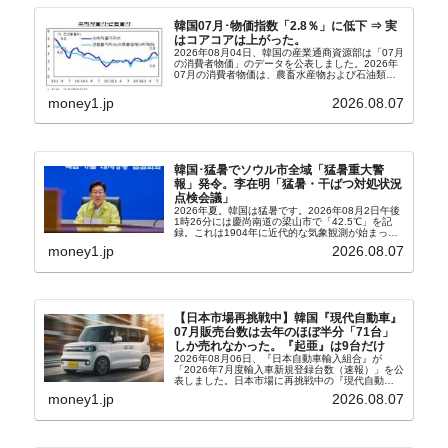
韓国07月･物価指数「2.8％」に低下 ⇒ 実
はコアコアは上がった。
2026年08月04日、韓国の産業通商資源部は「07月
の消費者物価」のデータを公表しました。2026年
07月の消費者物価は、農畜水産物および石油類の
上昇率が鈍化したことなどにより、前年同月比
2.8％上昇（06月は3.2％）となり、上昇率は前...
money1.jp
2026.08.07
韓国･猛暑でソウル市全域「猛暑重大警
報」発令。李在明「猛暑・干ばつ対処状況
点検会議」
2026年夏。韓国は猛暑です。2026年08月2日午後
1時26分には慶尚南道の梁山市で「42.5℃」を記
録。これは1904年に近代的な気象観測が始まって
以来の韓国史上最高気温です。08月04日には、ソ
money1.jp
2026.08.07
ウル市全域への「猛暑重大警報」が発令され...
【日本市場再挑戦中】韓国『現代自動車』
07月販売台数は去年のほぼ半分「71台」
しか売れなかった。『起亜』は9台だけ
2026年08月06日、『日本自動車輸入組合』が
「2026年7月度輸入車新規登録台数（速報）」を公
表しました。日本市場に再挑戦中の『現代自動
車』、また日本市場を攻略したい『BYD』の販売
money1.jp
2026.08.07
台数はこの中に捉えられているはずです。先月から
は韓国の...