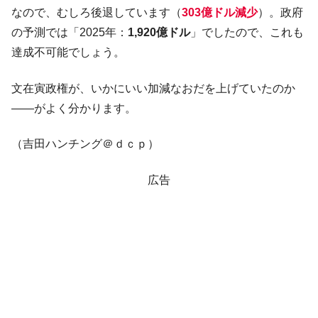
ドを掲げる「在韓反米勢力」
なので、むしろ後退しています（
303億ドル減少
）。政府
韓国政府「2035年までに18.4GW規模のAIデ
『Money1』
の予測では「2025年：
1,920億ドル
」でしたので、これも
ータセンター整備」⇒ だから無理だってば。
達成不可能でしょう。
JPモルガン「韓国レバレッジETFの清算は
『Money1』
ほぼ終わった」
文在寅政権が、いかにいい加減なおだを上げていたのか
韓国『国民年金公団』株価暴落で200兆蒸
『Money1』
――がよく分かります。
発。
（吉田ハンチング＠ｄｃｐ）
韓国政府「ニセＫ-ブランドを通報しようキ
『Money1』
ャンペーン」⇒ あの名物教授も登場！
広告
韓国「橋が落ちました」⇒ 耐久性「なさす
『Money1』
ぎ」では。
韓国鉄鋼最大手『POSCO』ズブズブ沈む。
『Money1』
営業利益80.2％も減少
米国下院「韓国の公務員個人をターゲット
『Money1』
にぶん殴る法案」提出！⇒ クーパン問題は合衆国企業に対
する差別。許してはおかぬ
韓国ボンクラ政策室長･金容範、株価暴落に
『Money1』