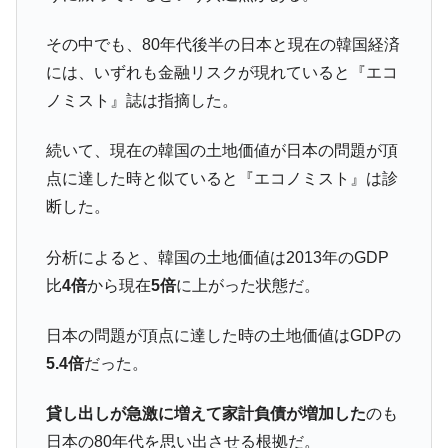
に韓国がいっちょがみしたのでは。
韓国政府『BYD』車への補助金を全廃 ⇒ 実
『Money1』
その中でも、80年代後半の日本と現在の韓国経済
は韓国で『BYD』車は売れている。6カ月で対前年同期比
には、いずれも金融リスクが現れていると『エコ
1.9倍！
ノミスト』誌は指摘した。
在韓米国大使スティールが着韓！⇒ さっそ
『Money1』
く空港に詰めかけ「出て行け！」「極右勢力」のプラカー
続いて、現在の韓国の土地価値が日本の問題が頂
ドを掲げる「在韓反米勢力」
点に達した時と似ていると『エコノミスト』は診
韓国政府「2035年までに18.4GW規模のAIデ
『Money1』
断した。
ータセンター整備」⇒ だから無理だってば。
JPモルガン「韓国レバレッジETFの清算は
『Money1』
分析によると、韓国の土地価値は2013年のGDP
ほぼ終わった」
比
4倍
から現在
5倍
に上がった状態だ。
韓国『国民年金公団』株価暴落で200兆蒸
『Money1』
発。
日本の問題が頂点に達した時の土地価値はGDPの
韓国政府「ニセＫ-ブランドを通報しようキ
『Money1』
5.4倍
だった。
ャンペーン」⇒ あの名物教授も登場！
貸し出しが急激に増えて家計負債が増加した
のも
韓国「橋が落ちました」⇒ 耐久性「なさす
『Money1』
ぎ」では。
日本の80年代を思い出させる根拠だ。