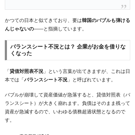
韓国「株式市場が賭博場のように変質した
『Money1』
のは政界の責任だ」
韓国「2026年1Q 資金循環統計」面白い結果
『Money1』
かつての日本と似てきており、要は
韓国のバブルも弾ける
に。
んじゃないの
――と指摘しています。
韓国化学企業最大手『ロッテケミカル』純
『Money1』
借入金が約8兆。信用格付け「ネガティブ」にダウン
バランスシート不況とは？ 企業がお金を借りな
韓国株式市場･暗黒の火曜日。サーキットブ
『Money1』
くなった
レイカーも発動！ 半導体2銘柄の暴落
日本の誇る海洋資源調査船『白嶺』は先進技術の
Fact1
「
貸借対照表不況
」という言葉が出てきますが、これは日
塊！
本では「
バランスシート不況
」と呼ばれています。
夏の甲子園、優勝校を最も多く輩出している都道
Fact1
府県とは？
バブルが崩壊して資産価値が急落すると、貸借対照表（バ
今話題の「楽天ライオンズ」とは？
Fact1
ランスシート）が大きく崩れます。負債はそのまま残って
奇跡の毛色「白毛馬」とは？
資産が急減するので、いわゆる債務超過状態となるので
Fact1
す。
全て勝つといくら？ 競馬GI競走で勝利騎手がもら
Fact1
える賞金とは？