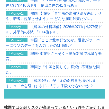
体だけで410億ドル、輸出全体の41％もある
韓国･李在明「青年層の雇用状況が悪い。せ
『Money1』
や、若者に起業させよう」⇒ どんな雇用対策だソレ。
【韓国の外貨準備】2026年07月は4,279億ド
『Money1』
ル。外平債の発行「19.4億ドル」
韓国「ここは北朝鮮なのか。選管がサーバ
『Money1』
ーにウソのデータを入力したのは明白だ」
韓国･李在明さっそく不動産対策で浅薄な発
『Money1』
言。
韓国は「中国と同じく」投資に不適格な国
『Money1』
だ。
『韓国銀行』が「金の保有量を増やしま
『Money1』
す」⇒「金を経由するドル入手」手段ではないのか？
韓国･外為取引量「1日当たり1,214.4億ド
『Money1』
ル」まで拡大 ⇒ 海外資金の動きに強く左右される状態
韓国･帰ってきた李在明。李在明を支持しな
韓国
では金融リスクが高まっているという件をご紹介しま
『Money1』