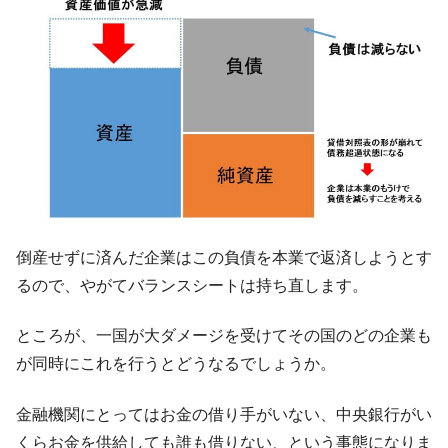
平成仮面ライダーの意外すぎるモチーフとは？
Fact1
発表から2日で大崩壊、鳴かず飛ばずに終わりそう
Fact1
なスーパーリーグとは？
日本人マスターズ挑戦の歴史。松山以前に最高位
Fact1
だった選手とは？
甲子園通算本塁打、最多の清原に次いで多く打っ
Fact1
ている意外な選手とは？
セレクトセールの高額取引馬が稼いだ金額とは？
Fact1
倒産せずに済んだ企業はこの負債を本業で返済しようとす
るので、やがてバランスシートは持ち直します。
ところが、一国が大ダメージを受けてその国のどの企業も
が同時にこれを行うとどうなるでしょうか。
金融機関にとってはお金の借り手がいない、中央銀行がい
くらお金を供給しても誰も借りない、という事態になりま