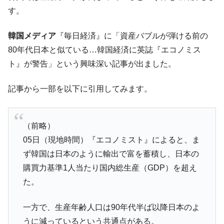
い「50.5％」に上昇
す。
韓国大統領府ボンクラ政策室長が告発され
『Money1』
た ⇒ 国家が行った恐るべき株価操作であり、空前の国政壟
韓国メディア
『毎日経済』に「資産バブルが弾ける前の
断
80年代日本と似ている…韓国経済に英誌『エコノミス
韓国･警察職員が「丸刈りになって抗議活
『Money1』
ト』が警告」という興味深い記事が出ました。
動」
記事から一部を以下に引用してみます。
中国だけが鉄鋼輸出を異常増加させる ⇒ 中
『Money1』
国の過剰生産が世界を蝕む。
韓国製造業「半導体絶好調」のウラで他業
『Money1』
（前略）
種は全般的「不調」⇒ PSIが示す現況は決して良くない。
05日（現地時間）『エコノミスト』によると、ま
【米韓激突案件】韓国消費者院が『クーパ
『Money1』
ず韓国は日本のように輸出で富を蓄積し、日本の
ン』1人当たり賠償10万ウォンを認定 ⇒ 総額3兆7,000億
購買力基準1人当たり国内総生産（GDP）を超え
韓国で猛暑。南東部では干ばつ
『Money1』
た。
韓国型イージス搭載の次世代駆逐艦
『Money1』
「KDDX」1番艦、2032年竣工と公示
一方で、生産年齢人口は90年代半ば以降日本のよ
【対日本円】ウォン安が急進！ 日米の協調
『Money1』
うに減っているという共通点がある。