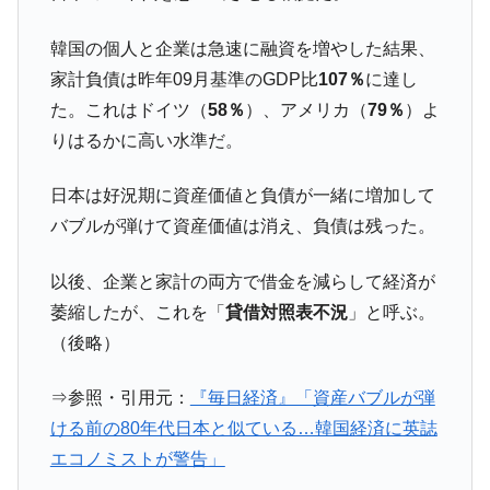
韓国鉄鋼最大手『POSCO』ズブズブ沈む。
『Money1』
韓国の個人と企業は急速に融資を増やした結果、
営業利益80.2％も減少
家計負債は昨年09月基準のGDP比
107％
に達し
米国下院「韓国の公務員個人をターゲット
『Money1』
た。これはドイツ（
58％
）、アメリカ（
79％
）よ
にぶん殴る法案」提出！⇒ クーパン問題は合衆国企業に対
する差別。許してはおかぬ
りはるかに高い水準だ。
韓国ボンクラ政策室長･金容範、株価暴落に
『Money1』
他人事のような発言。
日本は好況期に資産価値と負債が一緒に増加して
バブルが弾けて資産価値は消え、負債は残った。
韓国半導体『SKハイニックス』2026年2Qの
『Money1』
業績「史上最高益」当期純利益は前年同期比13.4倍に。
以後、企業と家計の両方で借金を減らして経済が
韓国･加徳島新国際空港「またも暗礁」の危
『Money1』
萎縮したが、これを「
貸借対照表不況
」と呼ぶ。
機 ⇒ 10.7兆では損が出るからできない。
（後略）
【速報】韓国株式市場の暴落・本日07月29
『Money1』
日(水)もサイドカー・サーキットブレイカーの二段コンボ
⇒参照・引用元：
『毎日経済』「資産バブルが弾
発動！
ける前の80年代日本と似ている…韓国経済に英誌
IT産業は人を雇用する効果は低い。全産業の
『Money1』
エコノミストが警告」
半分未満しか雇用を生まない