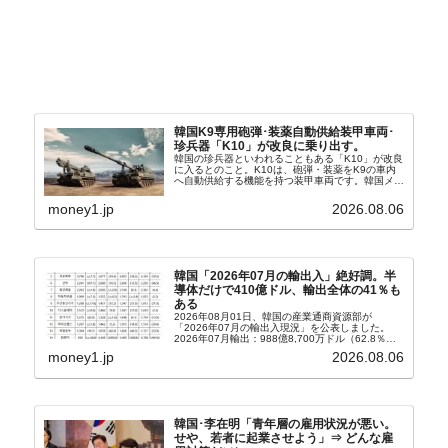
韓国K9専用砲弾･装薬自動供給装甲車両･
珍兵器「K10」が改良に乗り出す。
韓国の珍兵器といわれることもある「K10」が改良
に入るとのこと。K10は、砲弾・装薬をK9の車内
へ自動供給する機能を持つ装甲車両です。韓国メデ
ィア『Chosun Biz』が報じていますので、同記事
から以下に一部を引きます。2005年に初めて...
money1.jp
2026.08.06
韓国「2026年07月の輸出入」絶好調。半
導体だけで410億ドル、輸出全体の41％も
ある
2026年08月01日、韓国の産業通商資源部が
「2026年07月の輸出入現況」を公表しました。
2026年07月輸出：988億8,700万ドル（62.8％）
輸入：685億6,300万ドル（26.5％）貿易収支：
money1.jp
2026.08.06
303億2,400万ドル2026...
韓国･李在明「青年層の雇用状況が悪い。
せや、若者に起業させよう」⇒ どんな雇