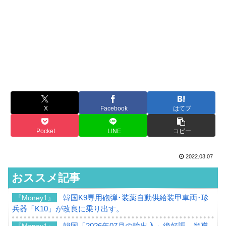
X
Facebook
はてブ
Pocket
LINE
コピー
2022.03.07
おススメ記事
韓国K9専用砲弾･装薬自動供給装甲車両･珍
『Money1』
兵器「K10」が改良に乗り出す。
韓国「2026年07月の輸出入」絶好調。半導
『Money1』