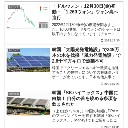
まりましたが、現在のところ陰線。
「ドルウォン」12月30日(金)初
トピック
KOSP...
動・「1,260ウォン」ウォン高へ
進行
2022年12月30日(金)の市場が開きまし
た。10:00現在、ドルウォンのチャートは
以下のようになっています（チャートは
『Investing.com』より引用）。前日は結
2022.12.30
局長い陰線になりました。支えきれずに
「1ドル＝1,260ウォン」まで...
韓国「太陽光発電施設」で249万
トピック
本の木を伐採「風力発電施設」で
2.8千平方キロで漁業不可
韓国で「クリーンエネルギー政策を推進
することの弊害」についての興味深いリ
ポートが出ています。日本も他人事では
なく、大いに参考になりますのでご紹介
2021.07.21
します。⇒参照・引用元：『Global
Forest Watch』公式サイト大本のデータ
韓国『SKハイニックス』中国に
韓国経済
は、『W...
白旗！ 自分の首を絞める条項を
飲まされた
（よせばいいのに）中国の無錫にDRAM
のファウンドリーを有する韓国『SKハイ
ニックス』。Money1でもご紹介したこと
がありますが、同社は『Intel（インテ
2022.01.01