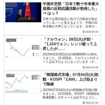
中国外交部「日本で数十年来最大
トピック
規模の反戦抗議活動が勃発した」
⇒ はっ？
日本では憲法改正に向けての助走が始ま
っている――と見えるようで、中国の日
本非難が大声になっています。日本の憲
法をどうするのかは日本人自身が決める
2026.05.15
ことで、中国人にとやかくいわれる筋合
いはありません。ましてや日本にNUKE
「ドルウォン」28日(火)夕刻・
トピック
で狙いをつけている国が...
「1,324ウォン」レンジ破って上
昇したが……
2023年02月28日(火)の韓国時間※が終わ
りました。15:30現在、ドルウォンのチャ
ートは以下のようになっています（チャ
ートは『Investing.com』より引用）。現
2023.02.28
在のところ陽線を維持しており、「1ドル
＝1,324ウォン」近辺の攻...
「韓国株式市場」07月04日(火)初
KOSPI
動・KOSPI「2,600」上げ始まり
で陰線
2023年07月04日(火)の韓国株式市場が開
きました。10:01現在、KOSPI（韓国総合
株価指数）のチャートは以下のようにな
っています（チャートは
2023.07.04
『Investing.com』より引用）。上げて始