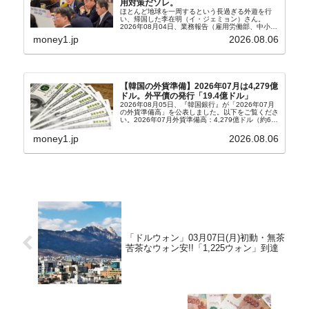
用対策だソレ。
ほとんど地球を一周するという長過ぎる外遊を行
い、帰国した李在明（イ・ジェミョン）さん。
2026年08月04日、業務報告（雇用労働部、中小ベ
ンチャー企業部、公正取引委員会）を主催。この席
money1.jp
2026.08.06
上、韓国大統領に成りおおせた李在明（イ・ジェミ
ョン）さん...
【韓国の外貨準備】2026年07月は4,279億
ドル。外平債の発行「19.4億ドル」
2026年08月05日、『韓国銀行』が「2026年07月
の外貨準備高」を公表しました。以下をご覧くださ
い。2026年07月外貨準備高：4,279億ドル（約67
兆4,456億円）※前月比：+6億ドル＜＜内訳＞＞
⇒Securities：3,80...
money1.jp
2026.08.06
「ドルウォン」03月07日(月)初動・無茶
苦茶なウォン安!!「1,225ウォン」到達