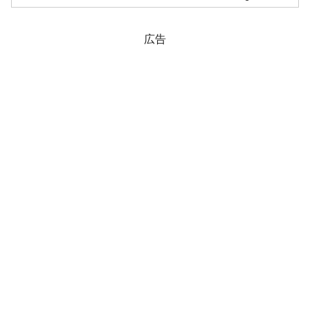
ル）』の事業を10兆3,000億ウォン（約
9,991億円）で買収する予定です。『I...
広告