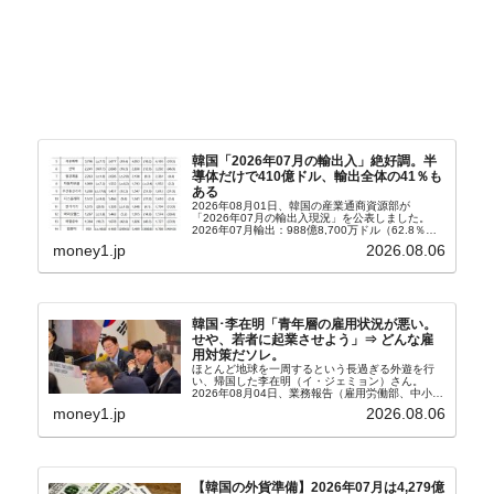
韓国「2026年07月の輸出入」絶好調。半
導体だけで410億ドル、輸出全体の41％も
ある
2026年08月01日、韓国の産業通商資源部が
「2026年07月の輸出入現況」を公表しました。
2026年07月輸出：988億8,700万ドル（62.8％）
輸入：685億6,300万ドル（26.5％）貿易収支：
money1.jp
2026.08.06
303億2,400万ドル2026...
韓国･李在明「青年層の雇用状況が悪い。
せや、若者に起業させよう」⇒ どんな雇
用対策だソレ。
ほとんど地球を一周するという長過ぎる外遊を行
い、帰国した李在明（イ・ジェミョン）さん。
2026年08月04日、業務報告（雇用労働部、中小ベ
ンチャー企業部、公正取引委員会）を主催。この席
money1.jp
2026.08.06
上、韓国大統領に成りおおせた李在明（イ・ジェミ
ョン）さん...
【韓国の外貨準備】2026年07月は4,279億