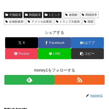
中国経済
韓国経済
トピック
南朝鮮
関税戦争
企画財政部
アメリカ合衆国
トランプ大統領
韓国
シェアする
X
Facebook
はてブ
Pocket
LINE
コピー
money1をフォローする
money1