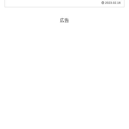
ートは『Investing.com』より引用）。上
2023.02.16
が削られ、下にもヒゲでコマ足になりま
した。現在のところ「1ドル＝1...
広告