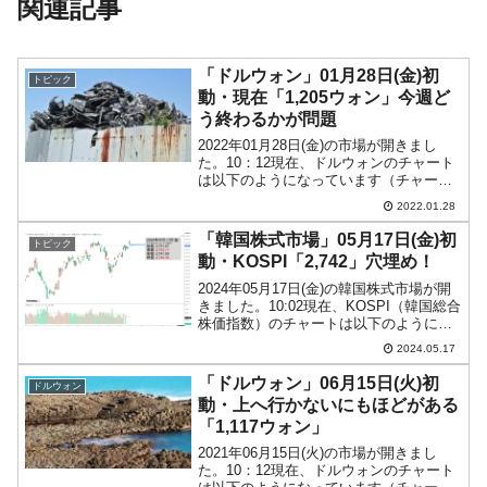
関連記事
「ドルウォン」01月28日(金)初
トピック
動・現在「1,205ウォン」今週ど
う終わるかが問題
2022年01月28日(金)の市場が開きまし
た。10：12現在、ドルウォンのチャート
は以下のようになっています（チャート
は『Investing.com』より引用）。現在
2022.01.28
「1ドル＝1,205ウォン」まできており、
日足での直近最高値を抜きにかか...
「韓国株式市場」05月17日(金)初
トピック
動・KOSPI「2,742」穴埋め！
2024年05月17日(金)の韓国株式市場が開
きました。10:02現在、KOSPI（韓国総合
株価指数）のチャートは以下のようにな
っています（チャートは
2024.05.17
『Investing.com』より引用）。陰線で下
落しています。KOSPIは「2,742」...
「ドルウォン」06月15日(火)初
ドルウォン
動・上へ行かないにもほどがある
「1,117ウォン」
2021年06月15日(火)の市場が開きまし
た。10：12現在、ドルウォンのチャート