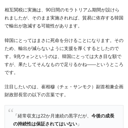
える賞金とは？
相互関税に実施は、90日間のモラトリアム期間が設けら
平成仮面ライダーの意外すぎるモチーフとは？
Fact1
れましたが、そのまま実施されれば、貿易に依存する韓国
発表から2日で大崩壊、鳴かず飛ばずに終わりそう
Fact1
で輸出が急減する可能性があります。
なスーパーリーグとは？
日本人マスターズ挑戦の歴史。松山以前に最高位
Fact1
韓国にとってはまさに死命を分けることになります。その
だった選手とは？
ため、輸出が減らないように支援を厚くするとしたので
甲子園通算本塁打、最多の清原に次いで多く打っ
Fact1
す。9兆ウォンというのは、韓国にとっては大き目な額で
ている意外な選手とは？
すが、果たしてそんなもので足りるかね――というところ
セレクトセールの高額取引馬が稼いだ金額とは？
Fact1
です。
注目したいのは、崔相穆（チェ・サンモク）副首相兼企画
財政部長官の以下の言葉です。
「経常収支は22か月連続の黒字だが、
今後の成長
の持続性は保証されてはいない
」