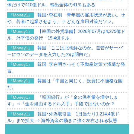
体だけで410億ドル、輸出全体の41％もある
韓国･李在明「青年層の雇用状況が悪い。せ
『Money1』
や、若者に起業させよう」⇒ どんな雇用対策だソレ。
【韓国の外貨準備】2026年07月は4,279億ド
『Money1』
ル。外平債の発行「19.4億ドル」
韓国「ここは北朝鮮なのか。選管がサーバ
『Money1』
ーにウソのデータを入力したのは明白だ」
韓国･李在明さっそく不動産対策で浅薄な発
『Money1』
言。
韓国は「中国と同じく」投資に不適格な国
『Money1』
だ。
『韓国銀行』が「金の保有量を増やしま
『Money1』
す」⇒「金を経由するドル入手」手段ではないのか？
韓国･外為取引量「1日当たり1,214.4億ド
『Money1』
ル」まで拡大 ⇒ 海外資金の動きに強く左右される状態
韓国･帰ってきた李在明。李在明を支持しな
『Money1』