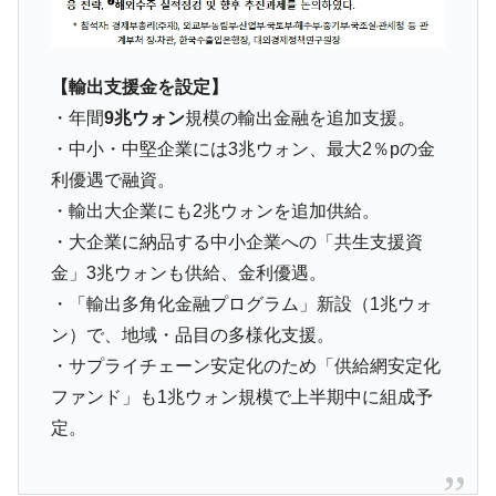
韓国「株式市場が賭博場のように変質した
『Money1』
のは政界の責任だ」
韓国「2026年1Q 資金循環統計」面白い結果
『Money1』
に。
【輸出支援金を設定】
・年間
9兆ウォン
規模の輸出金融を追加支援。
韓国化学企業最大手『ロッテケミカル』純
『Money1』
借入金が約8兆。信用格付け「ネガティブ」にダウン
・中小・中堅企業には3兆ウォン、最大2％pの金
利優遇で融資。
韓国株式市場･暗黒の火曜日。サーキットブ
『Money1』
レイカーも発動！ 半導体2銘柄の暴落
・輸出大企業にも2兆ウォンを追加供給。
・大企業に納品する中小企業への「共生支援資
韓国･カードローン金利「15％」突破！
『Money1』
金」3兆ウォンも供給、金利優遇。
日本の誇る海洋資源調査船『白嶺』は先進技術の
Fact1
・「輸出多角化金融プログラム」新設（1兆ウォ
塊！
ン）で、地域・品目の多様化支援。
夏の甲子園、優勝校を最も多く輩出している都道
Fact1
・サプライチェーン安定化のため「供給網安定化
府県とは？
ファンド」も1兆ウォン規模で上半期中に組成予
今話題の「楽天ライオンズ」とは？
Fact1
定。
奇跡の毛色「白毛馬」とは？
Fact1
全て勝つといくら？ 競馬GI競走で勝利騎手がもら
Fact1