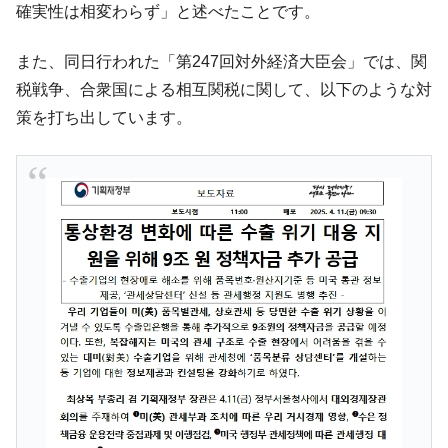
確実性は相変わらず」と述べたことです。
韓国鉄鋼最大手『POSCO』ズブズブ沈む。
『Money1』
営業利益80.2％も減少
また、同日行われた「第247回対外経済大臣会」では、関
米国下院「韓国の公務員個人をターゲット
『Money1』
税戦争、合衆国による相互関税に関して、以下のような対
にぶん殴る法案」提出！⇒ クーパン問題は合衆国企業に対
する差別。許してはおかぬ
策を打ち出しています。
韓国ボンクラ政策室長･金容範、株価暴落に
『Money1』
他人事のような発言。
韓国半導体『SKハイニックス』2026年2Qの
『Money1』
業績「史上最高益」当期純利益は前年同期比13.4倍に。
韓国･加徳島新国際空港「またも暗礁」の危
『Money1』
機 ⇒ 10.7兆では損が出るからできない。
【速報】韓国株式市場の暴落・本日07月29
『Money1』
日(水)もサイドカー・サーキットブレイカーの二段コンボ
発動！
IT産業は人を雇用する効果は低い。全産業の
『Money1』
半分未満しか雇用を生まない