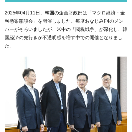
い「50.5％」に上昇
韓国大統領府ボンクラ政策室長が告発され
2025年04月11日、
韓国
の企画財政部は「マクロ経済・金
『Money1』
た ⇒ 国家が行った恐るべき株価操作であり、空前の国政壟
融懸案懇談会」を開催しました。毎度おなじみF4のメン
断
バーがそろいましたが、米中の「関税戦争」が深化し、韓
韓国･警察職員が「丸刈りになって抗議活
『Money1』
国経済の先行きが不透明感を増す中での開催となりまし
動」
た。
中国だけが鉄鋼輸出を異常増加させる ⇒ 中
『Money1』
国の過剰生産が世界を蝕む。
韓国製造業「半導体絶好調」のウラで他業
『Money1』
種は全般的「不調」⇒ PSIが示す現況は決して良くない。
【米韓激突案件】韓国消費者院が『クーパ
『Money1』
ン』1人当たり賠償10万ウォンを認定 ⇒ 総額3兆7,000億
韓国で猛暑。南東部では干ばつ
『Money1』
韓国型イージス搭載の次世代駆逐艦
『Money1』
「KDDX」1番艦、2032年竣工と公示
【対日本円】ウォン安が急進！ 日米の協調
『Money1』