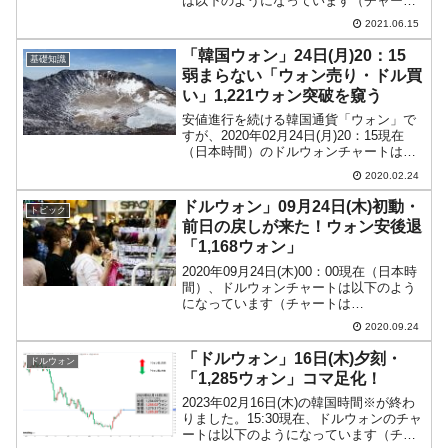
は以下のようになっています（チャート
は『Investing.com』より引用）。ウォン
2021.06.15
安へ進行するのが難しいプライスアクシ
ョンです。頭を押さえられています。...
「韓国ウォン」24日(月)20：15
基礎知識
弱まらない「ウォン売り・ドル買
い」1,221ウォン突破を窺う
安値進行を続ける韓国通貨「ウォン」で
すが、2020年02月24日(月)20：15現在
（日本時間）のドルウォンチャートは以
下のようになっています（チャートは
2020.02.24
『Investing.com』より引用）。ローソク
足1本が1分間の値動きを示す「1分足...
ドルウォン」09月24日(木)初動・
トピック
前日の戻しが来た！ウォン安後退
「1,168ウォン」
2020年09月24日(木)00：00現在（日本時
間）、ドルウォンチャートは以下のよう
になっています（チャートは
『Investing.com』より引用：以下同）。
2020.09.24
前日の急激な上昇に対する戻しが来まし
た。現在陰線でウォン高方向に向かって
「ドルウォン」16日(木)夕刻・
ドルウォン
います...
「1,285ウォン」コマ足化！
2023年02月16日(木)の韓国時間※が終わ
りました。15:30現在、ドルウォンのチャ
ートは以下のようになっています（チャ