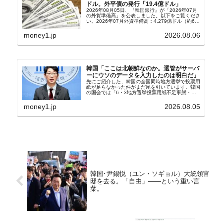
ドル。外平債の発行「19.4億ドル」
2026年08月05日、『韓国銀行』が「2026年07月
の外貨準備高」を公表しました。以下をご覧くださ
い。2026年07月外貨準備高：4,279億ドル（約67
兆4,456億円）※前月比：+6億ドル＜＜内訳＞＞
⇒Securities：3,80...
money1.jp
2026.08.06
韓国「ここは北朝鮮なのか。選管がサーバ
ーにウソのデータを入力したのは明白だ」
先にご紹介した、韓国の全国同時地方選挙で投票用
紙が足らなかった件がまだ尾を引いています。韓国
の国会では「6・3地方選挙投票用紙不足事態・国
政調査特別委員会」が設けられ、調査を続けていま
す。『国民の力』の朱晋佑（チュ・ジヌ）議員はそ
money1.jp
2026.08.05
の委員の一...
韓国･尹錫悦（ユン・ソギョル）大統領官
邸を去る。「自由」――という重い言
葉。