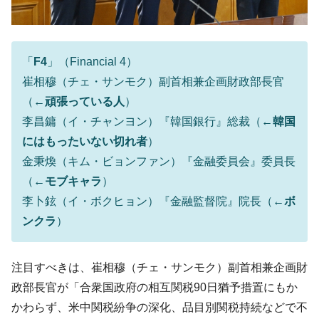
に韓国がいっちょがみしたのでは。
韓国政府『BYD』車への補助金を全廃 ⇒ 実
『Money1』
は韓国で『BYD』車は売れている。6カ月で対前年同期比
1.9倍！
「
F4
」（Financial 4）
在韓米国大使スティールが着韓！⇒ さっそ
崔相穆（チェ・サンモク）副首相兼企画財政部長官
『Money1』
く空港に詰めかけ「出て行け！」「極右勢力」のプラカー
（←
頑張っている人
）
ドを掲げる「在韓反米勢力」
李昌鏞（イ・チャンヨン）『韓国銀行』総裁（←
韓国
韓国政府「2035年までに18.4GW規模のAIデ
『Money1』
にはもったいない切れ者
）
ータセンター整備」⇒ だから無理だってば。
金秉煥（キム・ビョンファン）『金融委員会』委員長
JPモルガン「韓国レバレッジETFの清算は
『Money1』
（←
モブキャラ
）
ほぼ終わった」
李卜鉉（イ・ボクヒョン）『金融監督院』院長（←
ボ
韓国『国民年金公団』株価暴落で200兆蒸
『Money1』
ンクラ
）
発。
韓国政府「ニセＫ-ブランドを通報しようキ
『Money1』
注目すべきは、崔相穆（チェ・サンモク）副首相兼企画財
ャンペーン」⇒ あの名物教授も登場！
政部長官が「合衆国政府の相互関税90日猶予措置にもか
韓国「橋が落ちました」⇒ 耐久性「なさす
『Money1』
かわらず、米中関税紛争の深化、品目別関税持続などで不
ぎ」では。