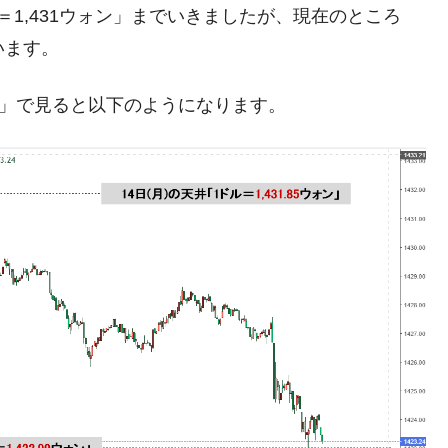
1,431ウォン」までいきましたが、現在のところ
年2Qの業績「史上最高益」当期純利益は前年同期比13.4倍に。
います。
危機 ⇒ 10.7兆では損が出るからできない。
足」で見ると以下のようになります。
月29日(水)もサイドカー・サーキットブレイカーの二段コンボ
産業の半分未満しか雇用を生まない
したのは政界の責任だ」
い結果に。
』純借入金が約8兆。信用格付け「ネガティブ」にダウン
トブレイカーも発動！ 半導体2銘柄の暴落
！
術の塊！
都道府県とは？