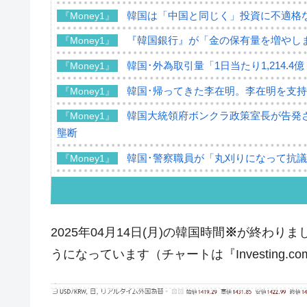
韓国は「中国と同じく」投資に不適格
『Money1』
『韓国銀行』が「金の保有量を増やし
『Money1』
韓国･外為取引量「1日当たり1,214.
『Money1』
韓国･帰ってきた李在明。李在明を支持し
『Money1』
韓国大統領府ボンクラ政策室長が告発さ
『Money1』
壟断
韓国･警察職員が「丸刈りになって抗
『Money1』
中国だけが鉄鋼輸出を異常増加させる 
『Money1』
韓国製造業「半導体絶好調」のウラで他
『Money1』
2025年04月14日(月)の韓国時間
※
が終わりまし
【米韓激突案件】韓国消費者院が『クーパ
『Money1』
うになっています（チャートは『Investing.
韓国で猛暑。南東部では干ばつ
『Money1』
韓国型イージス搭載の次世代駆逐艦「KD
『Money1』