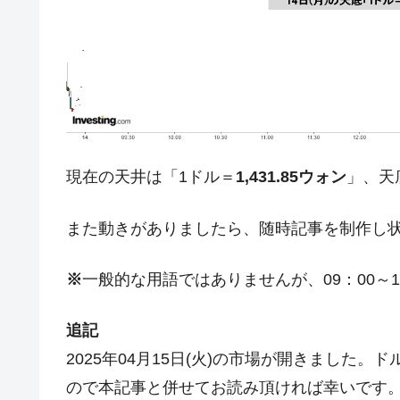
今話題の「楽天ライオンズ」とは？
Fact1
奇跡の毛色「白毛馬」とは？
Fact1
全て勝つといくら？ 競馬GI競走で勝利騎手
Fact1
平成仮面ライダーの意外すぎるモチーフとは
Fact1
発表から2日で大崩壊、鳴かず飛ばずに終わ
Fact1
日本人マスターズ挑戦の歴史。松山以前に最
Fact1
現在の天井は「1ドル＝
1,431.85ウォン
」、天
甲子園通算本塁打、最多の清原に次いで多く
Fact1
また動きがありましたら、随時記事を制作し
セレクトセールの高額取引馬が稼いだ金額と
Fact1
※
一般的な用語ではありませんが、09：00～1
追記
2025年04月15日(火)の市場が開きました
ので本記事と併せてお読み頂ければ幸いです