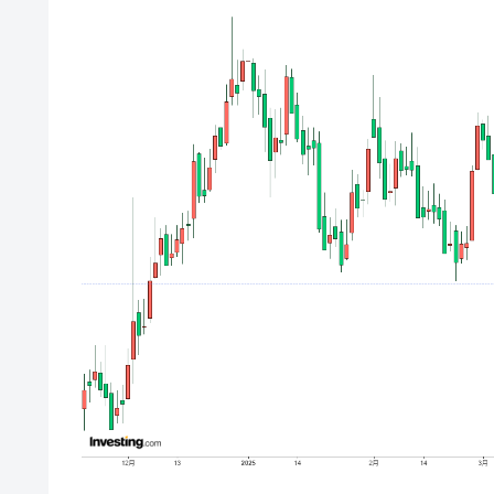
【対日本円】ウォン安が急進！ 日米
『Money1』
韓国政府『BYD』車への補助金を全廃 
『Money1』
1.9倍！
在韓米国大使スティールが着韓！⇒ 
『Money1』
ドを掲げる「在韓反米勢力」
韓国政府「2035年までに18.4GW規
『Money1』
JPモルガン「韓国レバレッジETFの
『Money1』
韓国『国民年金公団』株価暴落で200
『Money1』
韓国政府「ニセＫ-ブランドを通報しよ
『Money1』
韓国「橋が落ちました」⇒ 耐久性「な
『Money1』
韓国鉄鋼最大手『POSCO』ズブズブ沈
『Money1』
米国下院「韓国の公務員個人をターゲ
『Money1』
する差別。許してはおかぬ
韓国ボンクラ政策室長･金容範、株価
『Money1』