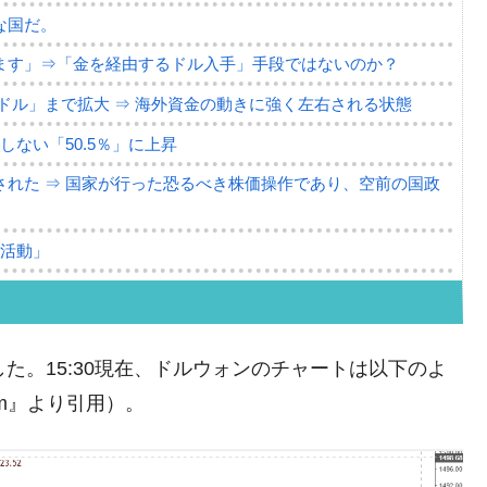
な国だ。
ます」⇒「金を経由するドル入手」手段ではないのか？
4億ドル」まで拡大 ⇒ 海外資金の動きに強く左右される状態
ない「50.5％」に上昇
れた ⇒ 国家が行った恐るべき株価操作であり、空前の国政
議活動」
⇒ 中国の過剰生産が世界を蝕む。
業種は全般的「不調」⇒ PSIが示す現況は決して良くない。
た。15:30現在、ドルウォンのチャートは以下のよ
ン』1人当たり賠償10万ウォンを認定 ⇒ 総額3兆7,000億
com』より引用）。
DX」1番艦、2032年竣工と公示