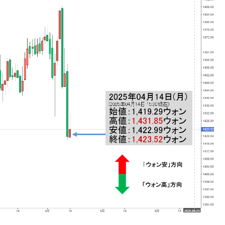
の協調に韓国がいっちょがみしたのでは。
⇒ 実は韓国で『BYD』車は売れている。6カ月で対前年同期比
さっそく空港に詰めかけ「出て行け！」「極右勢力」のプラカー
模のAIデータセンター整備」⇒ だから無理だってば。
清算はほぼ終わった」
兆蒸発。
うキャンペーン」⇒ あの名物教授も登場！
さすぎ」では。
む。営業利益80.2％も減少
ットにぶん殴る法案」提出！⇒ クーパン問題は合衆国企業に対
暴落に他人事のような発言。