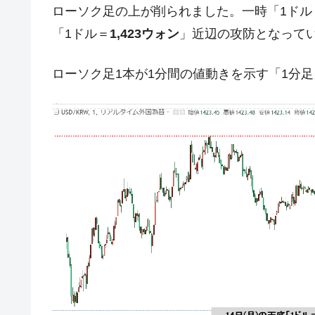
ローソク足の上が削られました。一時「1ドル＝
韓国半導体『SKハイニックス』2026
『Money1』
「1ドル＝
1,423ウォン
」近辺の攻防となって
韓国･加徳島新国際空港「またも暗礁」の
『Money1』
ローソク足1本が1分間の値動きを示す「1分
【速報】韓国株式市場の暴落・本日07
『Money1』
発動！
IT産業は人を雇用する効果は低い。全
『Money1』
韓国「株式市場が賭博場のように変質
『Money1』
韓国「2026年1Q 資金循環統計」面白
『Money1』
韓国化学企業最大手『ロッテケミカル
『Money1』
韓国株式市場･暗黒の火曜日。サーキッ
『Money1』
韓国･カードローン金利「15％」突破
『Money1』
日本の誇る海洋資源調査船『白嶺』は先進技
Fact1
夏の甲子園、優勝校を最も多く輩出している
Fact1