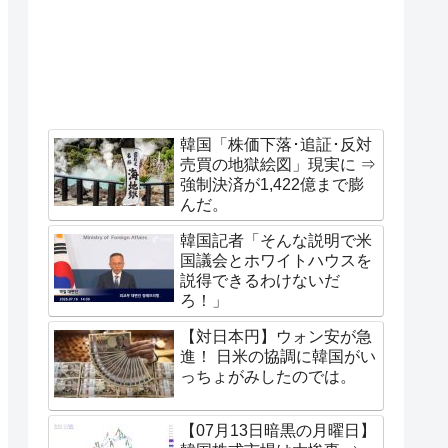
韓国「株価下落･追証･反対
売買の地獄絵図」現実に ⇒
強制決済が1,422億まで膨
んだ。
韓国記者「そんな説明で米
国議会とホワイトハウスを
説得できるわけないだ
ろ！」
【対日本円】ウォン安が急
進！ 日米の協調に韓国がい
っちょがみしたのでは。
【07月13日暗黒の月曜日】