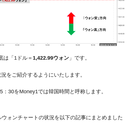
がもらえる賞金とは？
？
りそうなスーパーリーグとは？
高位だった選手とは？
底は「1ドル＝
1,422.99ウォン
」です。
打っている意外な選手とは？
状況をご紹介するようにいたします。
は？
5：30をMoney1では韓国時間と呼称します。
。ドルウォンチャートの状況を以下の記事にまとめました
。