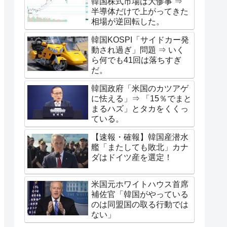
韓国株式市場は大惨事 ⇒
半導体だけで上がってきた
相場が逆回転した。
韓国KOSPI「サイドカー発
動され過ぎ」問題 ⇒ いく
ら何でも41回は落ちすぎ
だ。
韓国政府「米国のカツアゲ
に怯える」⇒ 「15％でまと
まるハズ」とタカをくくっ
ている。
【速報・確報】韓国産潜水
艦「またしても敗北」カナ
ダはドイツ産を選定！
米国元ホワイトハウス首席
補佐官「韓国がやっている
のは同盟国の取る行動では
ない」