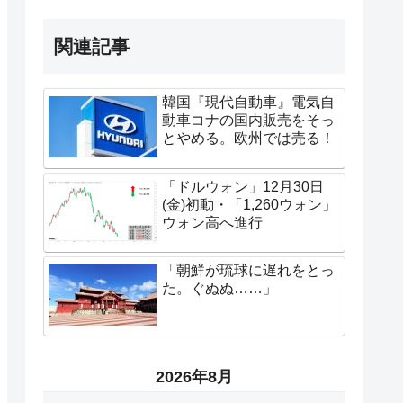
関連記事
韓国『現代自動車』電気自
動車コナの国内販売をそっ
とやめる。欧州では売る！
「ドルウォン」12月30日
(金)初動・「1,260ウォン」
ウォン高へ進行
「朝鮮が琉球に遅れをとっ
た。ぐぬぬ……」
2026年8月