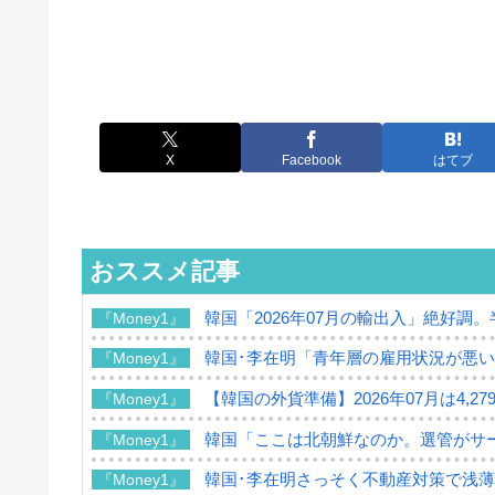
X
Facebook
はてブ
おススメ記事
韓国「2026年07月の輸出入」絶好調
『Money1』
韓国･李在明「青年層の雇用状況が悪い
『Money1』
【韓国の外貨準備】2026年07月は4,2
『Money1』
韓国「ここは北朝鮮なのか。選管がサ
『Money1』
韓国･李在明さっそく不動産対策で浅
『Money1』