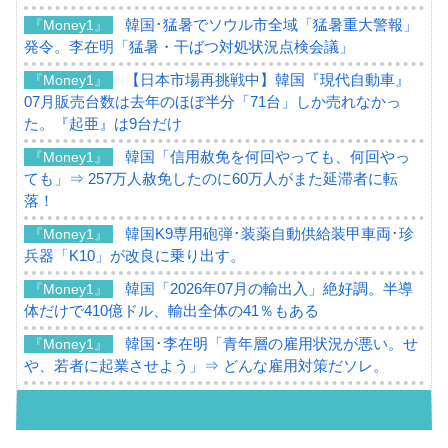
韓国･猛暑でソウル市全域「猛暑重大警報」
『Money1』
発令。李在明「猛暑・干ばつ対処状況点検会議」
【日本市場再挑戦中】韓国『現代自動車』
『Money1』
07月販売台数は去年のほぼ半分「71台」しか売れなかっ
た。『起亜』は9台だけ
韓国「信用赦免を何回やっても、何回やっ
『Money1』
ても」⇒ 257万人赦免したのに60万人がまた延滞者に転
落！
韓国K9専用砲弾･装薬自動供給装甲車両･珍
『Money1』
兵器「K10」が改良に乗り出す。
韓国「2026年07月の輸出入」絶好調。半導
『Money1』
体だけで410億ドル、輸出全体の41％もある
韓国･李在明「青年層の雇用状況が悪い。せ
『Money1』
や、若者に起業させよう」⇒ どんな雇用対策だソレ。
【韓国の外貨準備】2026年07月は4,279億ド
『Money1』
ル。外平債の発行「19.4億ドル」