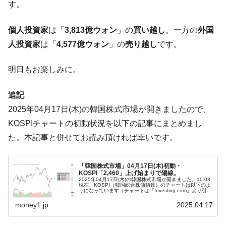
ドを掲げる「在韓反米勢力」
す。
韓国政府「2035年までに18.4GW規模のAIデ
『Money1』
個人投資家
は「
3,813億ウォン
」の
買い越し
。一方の
外国
ータセンター整備」⇒ だから無理だってば。
人投資家
は「
4,577億ウォン
」の
売り越し
です。
JPモルガン「韓国レバレッジETFの清算は
『Money1』
ほぼ終わった」
明日もお楽しみに。
韓国『国民年金公団』株価暴落で200兆蒸
『Money1』
発。
追記
韓国政府「ニセＫ-ブランドを通報しようキ
『Money1』
2025年04月17日(木)の韓国株式市場が開きましたので、
ャンペーン」⇒ あの名物教授も登場！
KOSPIチャートの初動状況を以下の記事にまとめまし
韓国「橋が落ちました」⇒ 耐久性「なさす
『Money1』
た。本記事と併せてお読み頂ければ幸いです。
ぎ」では。
韓国鉄鋼最大手『POSCO』ズブズブ沈む。
『Money1』
「韓国株式市場」04月17日(木)初動・
営業利益80.2％も減少
KOSPI「2,460」上げ始まりで陽線。
2025年04月17日(木)の韓国株式市場が開きました。10:03
米国下院「韓国の公務員個人をターゲット
『Money1』
現在、KOSPI（韓国総合株価指数）のチャートは以下のよ
うになっています（チャートは『Investing.com』より引
にぶん殴る法案」提出！⇒ クーパン問題は合衆国企業に対
用）。上げ始まりで陽線。KOSPIは「2,460」まで...
money1.jp
2025.04.17
する差別。許してはおかぬ
韓国ボンクラ政策室長･金容範、株価暴落に
『Money1』