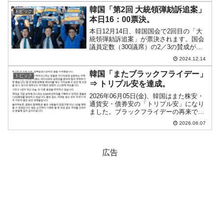
実は韓国の『NABO』（国会予算政策
韓国「第2回 大統領弾劾訴追案」
トピック
処）も警...
本日16：00票決。
本日12月14日、韓国国会で2回目の「大
統領弾劾訴追案」が票決されます。国会
議員定数（300議席）の2／3の賛成が必
要ですので、200人が賛成しなければなり
2024.12.14
ません。政府与党『国民の力』が108人で
すから、離反議員が8人出ると弾劾訴追案
韓国「またブラックフライデー」
トピック
が可決...
⇒ トリプル安を達成。
2026年06月05日(金)、韓国はまた株安・
通貨安・債券安の「トリプル安」になり
ました。ブラックフライデーの再来で
す。まずKOSPI（チャートは
2026.06.07
『Investing.com』より引用：以下同）。
04日の終値「8,639.41」から05の終...
広告