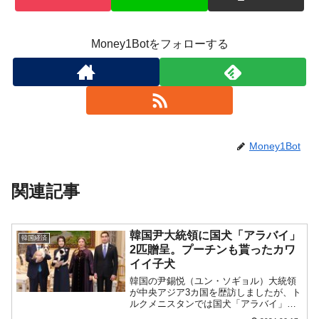
Money1Botをフォローする
Money1Bot
関連記事
韓国尹大統領に国犬「アラバイ」
韓国経済
2匹贈呈。プーチンも貰ったカワ
イイ子犬
韓国の尹錫悦（ユン・ソギョル）大統領
が中央アジア3カ国を歴訪しましたが、ト
ルクメニスタンでは国犬「アラバイ」
（中央アジア原産の牧羊犬）の子犬2匹を