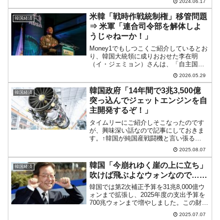
2024.06.17
贈呈されました。↑大統領夫妻に贈呈され
た2匹の子犬。尹錫悦（ユン・ソギョル）
米韓「戦時作戦統制権」移管問題
韓国経済
大統領は本当にうれ...
⇒ 米軍「連合司令部を解体しよ
うじゃねーか！」
Money1でもしつこくご紹介しているとお
り、韓国大統領に成りおおせた李在明
（イ・ジェミョン）さんは、「自主国
防」を連呼して、アメリカ合衆国から
2026.05.29
「戦時作戦統制権」を取り返すと主張し
ています。自分が大統領の時に移管さ
韓国政府「14年間で3兆3,500億
韓国経済
れ、成果としたいころでしょ...
突っ込んでジェットエンジンを自
主開発するぞ！」
タイムリーにご紹介しそこなったのです
が、興味深い話なので記事にしておきま
す。↑韓国が純国産戦闘機と言い張る
「KF-21」が搭載する『GE』社製の
2025.08.07
F414-GE-400エンジン。KF-21はこれを2
発搭載します。尹錫悦（ユン・ソギョ
韓国「今崩れゆく崖の上に立ち」
韓国経済
ル）政権下...
吹けば飛ぶよなウォンなので……
韓国では第2次補正予算を31兆8,000億ウ
ォンまで拡張し、2025年度の支出予算を
700兆ウォンまで増やしました。この財源
はほとんどを赤字国債によって補填しま
2025.07.07
す。大丈夫なの？――という話ですが、