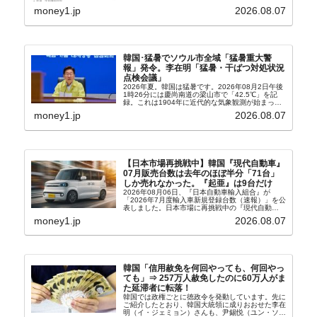
2.8％上昇（06月は3.2％）となり、上昇率は前...
money1.jp
2026.08.07
韓国･猛暑でソウル市全域「猛暑重大警
報」発令。李在明「猛暑・干ばつ対処状況
点検会議」
2026年夏。韓国は猛暑です。2026年08月2日午後
1時26分には慶尚南道の梁山市で「42.5℃」を記
録。これは1904年に近代的な気象観測が始まって
以来の韓国史上最高気温です。08月04日には、ソ
money1.jp
2026.08.07
ウル市全域への「猛暑重大警報」が発令され...
【日本市場再挑戦中】韓国『現代自動車』
07月販売台数は去年のほぼ半分「71台」
しか売れなかった。『起亜』は9台だけ
2026年08月06日、『日本自動車輸入組合』が
「2026年7月度輸入車新規登録台数（速報）」を公
表しました。日本市場に再挑戦中の『現代自動
車』、また日本市場を攻略したい『BYD』の販売
money1.jp
2026.08.07
台数はこの中に捉えられているはずです。先月から
は韓国の...
韓国「信用赦免を何回やっても、何回やっ
ても」⇒ 257万人赦免したのに60万人がま
た延滞者に転落！
韓国では政権ごとに徳政令を発動しています。先に
ご紹介したとおり、韓国大統領に成りおおせた李在
明（イ・ジェミョン）さんも、尹錫悦（ユン・ソギ