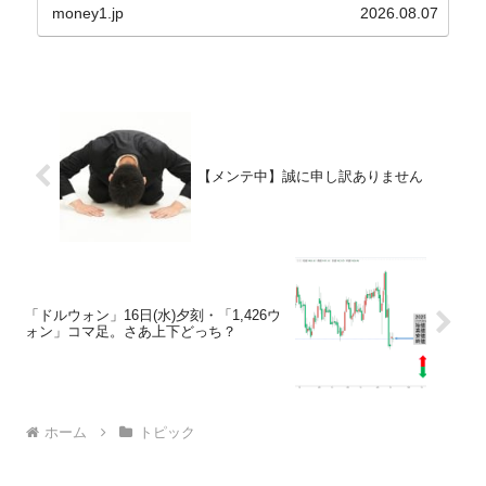
ョル）前政権が行った――「新出発基金」をバッド
money1.jp
2026.08.07
バンクにして不良債権の買い取りを行い、分割償還
や元利減免...
【メンテ中】誠に申し訳ありません
「ドルウォン」16日(水)夕刻・「1,426ウ
ォン」コマ足。さあ上下どっち？
ホーム
トピック