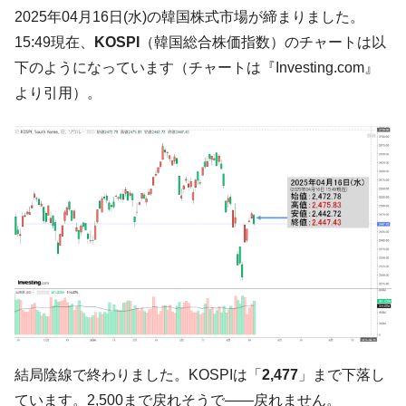
韓国「ここは北朝鮮なのか。選管がサーバ
『Money1』
2025年04月16日(水)の韓国株式市場が締まりました。
ーにウソのデータを入力したのは明白だ」
15:49現在、
KOSPI
（韓国総合株価指数）のチャートは以
韓国･李在明さっそく不動産対策で浅薄な発
『Money1』
下のようになっています（チャートは『Investing.com』
言。
より引用）。
韓国は「中国と同じく」投資に不適格な国
『Money1』
だ。
『韓国銀行』が「金の保有量を増やしま
『Money1』
す」⇒「金を経由するドル入手」手段ではないのか？
韓国･外為取引量「1日当たり1,214.4億ド
『Money1』
ル」まで拡大 ⇒ 海外資金の動きに強く左右される状態
韓国･帰ってきた李在明。李在明を支持しな
『Money1』
い「50.5％」に上昇
韓国大統領府ボンクラ政策室長が告発され
『Money1』
た ⇒ 国家が行った恐るべき株価操作であり、空前の国政壟
断
結局陰線で終わりました。KOSPIは「
2,477
」まで下落し
韓国･警察職員が「丸刈りになって抗議活
『Money1』
動」
ています。2,500まで戻れそうで――戻れません。