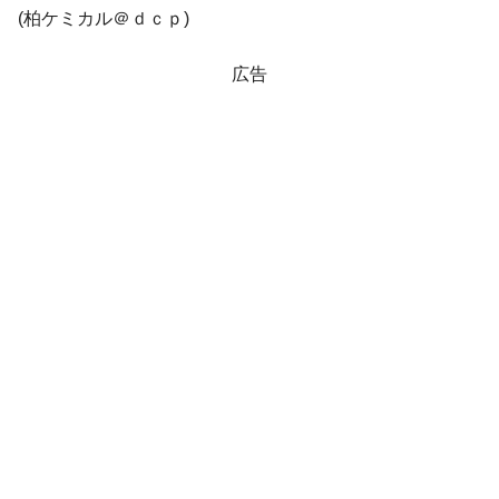
(柏ケミカル＠ｄｃｐ)
他人事のような発言。
韓国半導体『SKハイニックス』2026年2Qの
『Money1』
広告
業績「史上最高益」当期純利益は前年同期比13.4倍に。
韓国･加徳島新国際空港「またも暗礁」の危
『Money1』
機 ⇒ 10.7兆では損が出るからできない。
【速報】韓国株式市場の暴落・本日07月29
『Money1』
日(水)もサイドカー・サーキットブレイカーの二段コンボ
発動！
IT産業は人を雇用する効果は低い。全産業の
『Money1』
半分未満しか雇用を生まない
日本の誇る海洋資源調査船『白嶺』は先進技術の
Fact1
塊！
夏の甲子園、優勝校を最も多く輩出している都道
Fact1
府県とは？
今話題の「楽天ライオンズ」とは？
Fact1
奇跡の毛色「白毛馬」とは？
Fact1