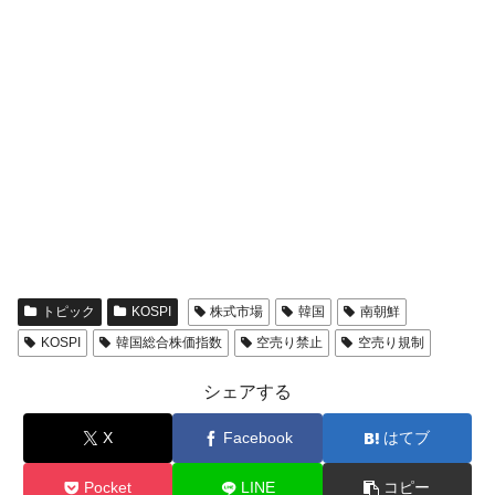
トピック
KOSPI
株式市場
韓国
南朝鮮
KOSPI
韓国総合株価指数
空売り禁止
空売り規制
シェアする
X
Facebook
はてブ
Pocket
LINE
コピー