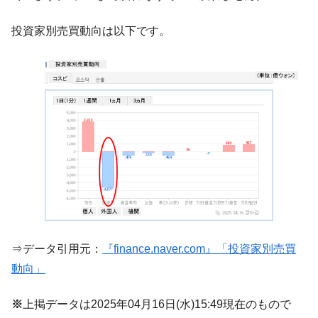
中国だけが鉄鋼輸出を異常増加させる ⇒ 中
『Money1』
投資家別売買動向は以下です。
国の過剰生産が世界を蝕む。
韓国製造業「半導体絶好調」のウラで他業
『Money1』
種は全般的「不調」⇒ PSIが示す現況は決して良くない。
【米韓激突案件】韓国消費者院が『クーパ
『Money1』
ン』1人当たり賠償10万ウォンを認定 ⇒ 総額3兆7,000億
韓国で猛暑。南東部では干ばつ
『Money1』
韓国型イージス搭載の次世代駆逐艦
『Money1』
「KDDX」1番艦、2032年竣工と公示
【対日本円】ウォン安が急進！ 日米の協調
『Money1』
に韓国がいっちょがみしたのでは。
韓国政府『BYD』車への補助金を全廃 ⇒ 実
『Money1』
⇒データ引用元：
『finance.naver.com』「投資家別売買
は韓国で『BYD』車は売れている。6カ月で対前年同期比
1.9倍！
動向」
在韓米国大使スティールが着韓！⇒ さっそ
『Money1』
※
上掲データは2025年04月16日(水)15:49現在のもので
く空港に詰めかけ「出て行け！」「極右勢力」のプラカー