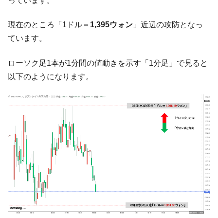
っています。
中国だけが鉄鋼輸出を異常増加させる ⇒ 中
『Money1』
国の過剰生産が世界を蝕む。
現在のところ「1ドル＝
1,395ウォン
」近辺の攻防となっ
韓国製造業「半導体絶好調」のウラで他業
『Money1』
ています。
種は全般的「不調」⇒ PSIが示す現況は決して良くない。
ローソク足1本が1分間の値動きを示す「1分足」で見ると
【米韓激突案件】韓国消費者院が『クーパ
『Money1』
ン』1人当たり賠償10万ウォンを認定 ⇒ 総額3兆7,000億
以下のようになります。
韓国で猛暑。南東部では干ばつ
『Money1』
韓国型イージス搭載の次世代駆逐艦
『Money1』
「KDDX」1番艦、2032年竣工と公示
【対日本円】ウォン安が急進！ 日米の協調
『Money1』
に韓国がいっちょがみしたのでは。
韓国政府『BYD』車への補助金を全廃 ⇒ 実
『Money1』
は韓国で『BYD』車は売れている。6カ月で対前年同期比
1.9倍！
在韓米国大使スティールが着韓！⇒ さっそ
『Money1』
く空港に詰めかけ「出て行け！」「極右勢力」のプラカー