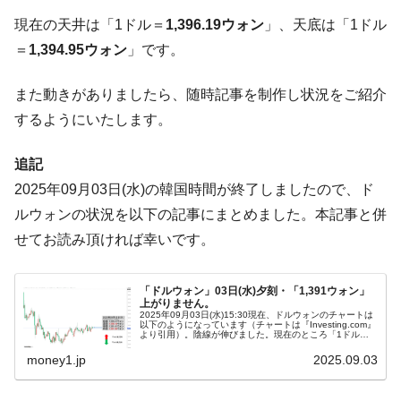
ドを掲げる「在韓反米勢力」
現在の天井は「1ドル＝
1,396.19ウォン
」、天底は「1ドル
韓国政府「2035年までに18.4GW規模のAIデ
『Money1』
＝
1,394.95ウォン
」です。
ータセンター整備」⇒ だから無理だってば。
JPモルガン「韓国レバレッジETFの清算は
『Money1』
また動きがありましたら、随時記事を制作し状況をご紹介
ほぼ終わった」
するようにいたします。
韓国『国民年金公団』株価暴落で200兆蒸
『Money1』
発。
追記
韓国政府「ニセＫ-ブランドを通報しようキ
『Money1』
2025年09月03日(水)の韓国時間が終了しましたので、ド
ャンペーン」⇒ あの名物教授も登場！
ルウォンの状況を以下の記事にまとめました。本記事と併
韓国「橋が落ちました」⇒ 耐久性「なさす
『Money1』
せてお読み頂ければ幸いです。
ぎ」では。
韓国鉄鋼最大手『POSCO』ズブズブ沈む。
『Money1』
「ドルウォン」03日(水)夕刻・「1,391ウォン」
営業利益80.2％も減少
上がりません。
2025年09月03日(水)15:30現在、ドルウォンのチャートは
以下のようになっています（チャートは『Investing.com』
米国下院「韓国の公務員個人をターゲット
『Money1』
より引用）。陰線が伸びました。現在のところ「1ドル＝
1,391ウォン」近辺の攻防となっています。ローソク足1...
にぶん殴る法案」提出！⇒ クーパン問題は合衆国企業に対
money1.jp
2025.09.03
する差別。許してはおかぬ
韓国ボンクラ政策室長･金容範、株価暴落に
『Money1』