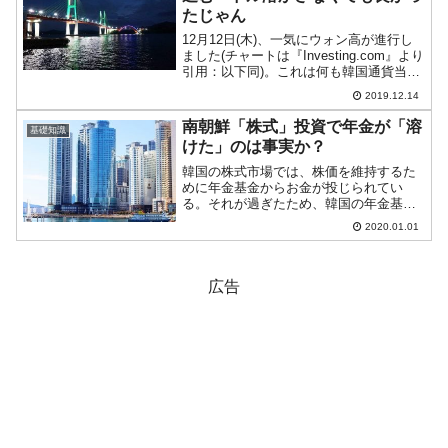
たじゃん
12月12日(木)、一気にウォン高が進行し
ました(チャートは『Investing.com』より
引用：以下同)。これは何も韓国通貨当局
が頑張ったおかげではありません。アメ
2019.12.14
リカ合衆国で中国との貿易協定第1弾がま
とまるのでは？という観測が、イギリ...
南朝鮮「株式」投資で年金が「溶
基礎知識
けた」のは事実か？
韓国の株式市場では、株価を維持するた
めに年金基金からお金が投じられてい
る。それが過ぎたため、韓国の年金基金
のお金はもうほとんど残っていない、
2020.01.01
「溶けてしまった」――といった話を聞
くことがあります。しかし、これは本当
のことでしょうか？年金基金が...
広告