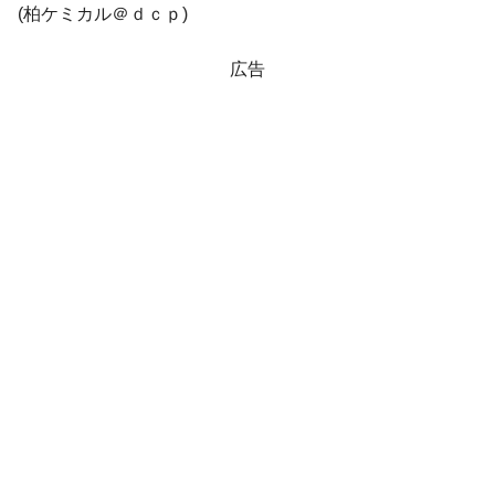
(柏ケミカル＠ｄｃｐ)
他人事のような発言。
韓国半導体『SKハイニックス』2026年2Qの
『Money1』
広告
業績「史上最高益」当期純利益は前年同期比13.4倍に。
韓国･加徳島新国際空港「またも暗礁」の危
『Money1』
機 ⇒ 10.7兆では損が出るからできない。
【速報】韓国株式市場の暴落・本日07月29
『Money1』
日(水)もサイドカー・サーキットブレイカーの二段コンボ
発動！
IT産業は人を雇用する効果は低い。全産業の
『Money1』
半分未満しか雇用を生まない
日本の誇る海洋資源調査船『白嶺』は先進技術の
Fact1
塊！
夏の甲子園、優勝校を最も多く輩出している都道
Fact1
府県とは？
今話題の「楽天ライオンズ」とは？
Fact1
奇跡の毛色「白毛馬」とは？
Fact1