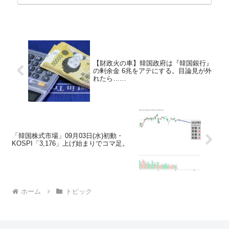
や元利減免...
【財政火の車】韓国政府は『韓国銀行』
の剰余金 6兆をアテにする。目論見が外
れたら……
「韓国株式市場」09月03日(水)初動・
KOSPI「3,176」上げ始まりでコマ足。
ホーム
トピック