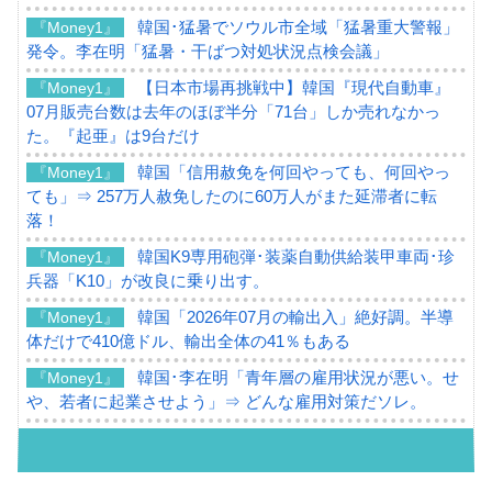
韓国･猛暑でソウル市全域「猛暑重大警報」
『Money1』
発令。李在明「猛暑・干ばつ対処状況点検会議」
【日本市場再挑戦中】韓国『現代自動車』
『Money1』
07月販売台数は去年のほぼ半分「71台」しか売れなかっ
た。『起亜』は9台だけ
韓国「信用赦免を何回やっても、何回やっ
『Money1』
ても」⇒ 257万人赦免したのに60万人がまた延滞者に転
落！
韓国K9専用砲弾･装薬自動供給装甲車両･珍
『Money1』
兵器「K10」が改良に乗り出す。
韓国「2026年07月の輸出入」絶好調。半導
『Money1』
体だけで410億ドル、輸出全体の41％もある
韓国･李在明「青年層の雇用状況が悪い。せ
『Money1』
や、若者に起業させよう」⇒ どんな雇用対策だソレ。
【韓国の外貨準備】2026年07月は4,279億ド
『Money1』
ル。外平債の発行「19.4億ドル」