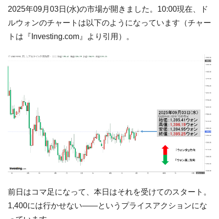
韓国「ここは北朝鮮なのか。選管がサーバ
『Money1』
2025年09月03日(水)の市場が開きました。10:00現在、ド
ーにウソのデータを入力したのは明白だ」
ルウォンのチャートは以下のようになっています（チャー
韓国･李在明さっそく不動産対策で浅薄な発
『Money1』
トは『Investing.com』より引用）。
言。
韓国は「中国と同じく」投資に不適格な国
『Money1』
だ。
『韓国銀行』が「金の保有量を増やしま
『Money1』
す」⇒「金を経由するドル入手」手段ではないのか？
韓国･外為取引量「1日当たり1,214.4億ド
『Money1』
ル」まで拡大 ⇒ 海外資金の動きに強く左右される状態
韓国･帰ってきた李在明。李在明を支持しな
『Money1』
い「50.5％」に上昇
韓国大統領府ボンクラ政策室長が告発され
『Money1』
た ⇒ 国家が行った恐るべき株価操作であり、空前の国政壟
断
前日はコマ足になって、本日はそれを受けてのスタート。
韓国･警察職員が「丸刈りになって抗議活
『Money1』
1,400には行かせない――というプライスアクションにな
動」