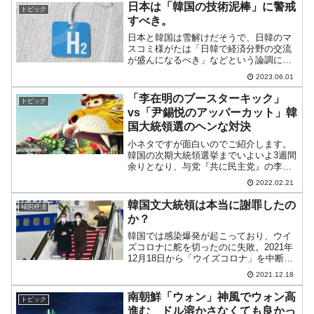
判決。前朴槿恵（パク・クネ）政権時代
日本は「韓国の技術泥棒」に警戒
トピック
に、崔順実（チェ...
すべき。
日本と韓国は雪解けだそうで、日韓のマ
スコミ様がたは「日韓で経済分野の交流
が盛んになるべき」などという論調にな
っています。しかし、韓国が求めている
2023.06.01
ことは「日本よ先端技術をよこせ（日本
から技術を取ろう）」です。二進も三進
「李在明のブースターキック」
トピック
もいかない韓国が考えるこ...
vs「尹錫悦のアッパーカット」韓
国大統領選のヘンな対決
小ネタですが面白いのでご紹介します。
韓国の次期大統領選挙までいよいよ3週間
余りとなり、与党『共に民主党』の李在
明（イ・ジェミョン）候補、『国民の
2022.02.21
力』尹錫悦（ユン・ソギョル）候補の二
人とも遊説に一層力が入っております。
韓国文大統領は本当に謝罪したの
韓国経済
今、韓国で2人の候補の「...
か？
韓国では感染爆発が起こっており、ウイ
ズコロナに舵を切ったのに失敗。2021年
12月18日から「ウイズコロナ」を中断
し、再び防疫体制を強化することになり
2021.12.18
ました。飲食店の営業は21：00まで。私
的な会合の人数制限を4人までに減らしま
南朝鮮「ウォン」神風でウォン高
トピック
した（これま...
進む ドル溶かさなくても良かっ