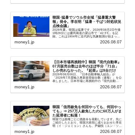
韓国･猛暑でソウル市全域「猛暑重大警
報」発令。李在明「猛暑・干ばつ対処状況
点検会議」
2026年夏。韓国は猛暑です。2026年08月2日午後
1時26分には慶尚南道の梁山市で「42.5℃」を記
録。これは1904年に近代的な気象観測が始まって
以来の韓国史上最高気温です。08月04日には、ソ
money1.jp
2026.08.07
ウル市全域への「猛暑重大警報」が発令され...
【日本市場再挑戦中】韓国『現代自動車』
07月販売台数は去年のほぼ半分「71台」
しか売れなかった。『起亜』は9台だけ
2026年08月06日、『日本自動車輸入組合』が
「2026年7月度輸入車新規登録台数（速報）」を公
表しました。日本市場に再挑戦中の『現代自動
車』、また日本市場を攻略したい『BYD』の販売
money1.jp
2026.08.07
台数はこの中に捉えられているはずです。先月から
は韓国の...
韓国「信用赦免を何回やっても、何回やっ
ても」⇒ 257万人赦免したのに60万人がま
た延滞者に転落！
韓国では政権ごとに徳政令を発動しています。先に
ご紹介したとおり、韓国大統領に成りおおせた李在
明（イ・ジェミョン）さんも、尹錫悦（ユン・ソギ
ョル）前政権が行った――「新出発基金」をバッド
money1.jp
2026.08.07
バンクにして不良債権の買い取りを行い、分割償還