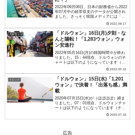
2022年09月08日、日本の財務省から2022
年07月中の経常収支のデータが公開され
ました。さっそく韓国メディアには「日
本の貿易赤字が深刻」といった記事が出
2022.09.17
ました。せっかくですので、財務省の公
表したデータを見てみましょう。以下を
「ドルウォン」16日(月)夕刻・な
ドルウォン
ご覧くださ...
んと陽転！「1,283ウォン」ウォ
ン安進行
2022年05月16日(月)の韓国時間※が終わ
りました。15：44現在、ドルウォンのチ
ャートは以下のようになっています（チ
ャートは『Investing.com』より引用）。
2022.05.16
陽転しました(笑)。ウォン安が進行してい
ます。現在のところ「1ドル＝...
「ドルウォン」15日(水)「1,201
トピック
ウォン」で決着！「出落ち感」満
載
2020年07月15日(水)が（ほぼほぼ）締ま
りました。07：01現在、ドルウォンチャ
ートは以下のようになっています（チャ
ートは『Investing.com』より引用：以下
2020.07.16
同）。陰線となりウォン高が進行しまし
たが、なんとか戻して「1ドル＝1...
広告