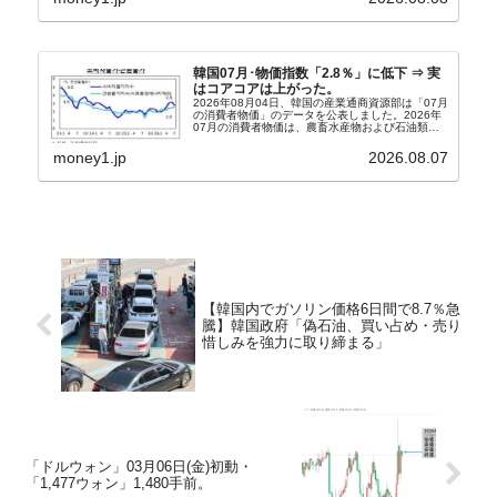
『朝鮮日報』に面白い記事が出ています。「東西南
北」というコ...
韓国07月･物価指数「2.8％」に低下 ⇒ 実
はコアコアは上がった。
2026年08月04日、韓国の産業通商資源部は「07月
の消費者物価」のデータを公表しました。2026年
07月の消費者物価は、農畜水産物および石油類の
上昇率が鈍化したことなどにより、前年同月比
2.8％上昇（06月は3.2％）となり、上昇率は前...
money1.jp
2026.08.07
【韓国内でガソリン価格6日間で8.7％急
騰】韓国政府「偽石油、買い占め・売り
惜しみを強力に取り締まる」
「ドルウォン」03月06日(金)初動・
「1,477ウォン」1,480手前。