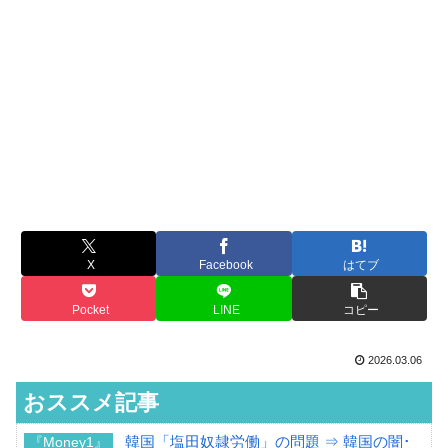
X
Facebook
はてブ
Pocket
LINE
コピー
2026.03.06
おススメ記事
韓国「塩田奴隷労働」の問題 ⇒ 韓国の闇･
『Money1』