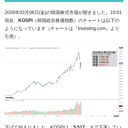
韓国「2026年07月の輸出入」絶好調。半導
『Money1』
2026年03月06日(金)の韓国株式市場が開きました。10:01
体だけで410億ドル、輸出全体の41％もある
現在、
KOSPI
（韓国総合株価指数）のチャートは以下の
韓国･李在明「青年層の雇用状況が悪い。せ
『Money1』
ようになっています（チャートは『Investing.com』より
や、若者に起業させよう」⇒ どんな雇用対策だソレ。
引用）。
【韓国の外貨準備】2026年07月は4,279億ド
『Money1』
ル。外平債の発行「19.4億ドル」
韓国「ここは北朝鮮なのか。選管がサーバ
『Money1』
ーにウソのデータを入力したのは明白だ」
韓国･李在明さっそく不動産対策で浅薄な発
『Money1』
言。
韓国は「中国と同じく」投資に不適格な国
『Money1』
だ。
『韓国銀行』が「金の保有量を増やしま
『Money1』
す」⇒「金を経由するドル入手」手段ではないのか？
韓国･外為取引量「1日当たり1,214.4億ド
『Money1』
ル」まで拡大 ⇒ 海外資金の動きに強く左右される状態
下げて始まりました。KOSPIは「
5,517
」まで下落してい