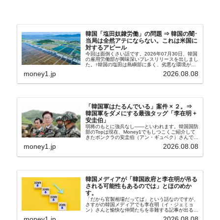
韓国「塩田奴隷労働」の問題 ⇒ 韓国の闇･
当局は全然アテにならない。これは米国に
対するアピール
今回は面倒くさい話です。2026年07月30日、韓国
の雇用労働部が興味深いプレスリリースを出しまし
た。↑韓国の塩田は島嶼部に多く、劣悪な環境が一
般に見られることが少ないため、事件の発覚を妨げ
money1.jp
2026.08.08
たといわれます（後述）。これは、いわゆる「塩田
奴隷...
「韓国軍はたるんでいる」案件 × ２。⇒
韓国軍をダメにする最強タッグ「李在明 +
安圭伯」
弱将のもとに強兵なし――といわれます。韓国国防
部のTopは現在、Money1でもしつこくご紹介して
きたボンクラの安圭伯（アン・ギュベク）さんで
す。↑経済的無知蒙昧な李在明（イ・ジェミョン）
money1.jp
2026.08.08
さんと「韓国初の文官上がり」の国防部長官安圭伯
（アン...
韓国メディアが「韓国政府と李在明が吊る
される可能性もあるのでは」とほのめか
す。
「だから官製相場だってば」という話なのですが、
さすがの韓国メディアでも李在明（イ・ジェミョ
ン）さんと愉快な仲間たちを非難する記事が出るよ
うになっています。もちろん株価の暴落についてで
money1.jp
2026.08.08