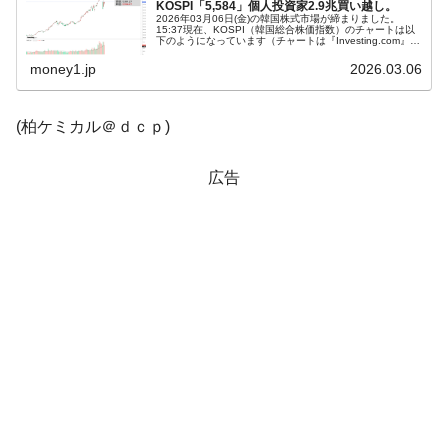
韓国「橋が落ちました」⇒ 耐久性「なさす
『Money1』
KOSPI「5,584」個人投資家2.9兆買い越し。
2026年03月06日(金)の韓国株式市場が締まりました。
ぎ」では。
15:37現在、KOSPI（韓国総合株価指数）のチャートは以
下のようになっています（チャートは『Investing.com』よ
り引用）。一応前日始値までは戻りました。KOSPIは
韓国鉄鋼最大手『POSCO』ズブズブ沈む。
『Money1』
「5...
money1.jp
2026.03.06
営業利益80.2％も減少
米国下院「韓国の公務員個人をターゲット
『Money1』
(柏ケミカル＠ｄｃｐ)
にぶん殴る法案」提出！⇒ クーパン問題は合衆国企業に対
する差別。許してはおかぬ
広告
韓国ボンクラ政策室長･金容範、株価暴落に
『Money1』
他人事のような発言。
韓国半導体『SKハイニックス』2026年2Qの
『Money1』
業績「史上最高益」当期純利益は前年同期比13.4倍に。
日本の誇る海洋資源調査船『白嶺』は先進技術の
Fact1
塊！
夏の甲子園、優勝校を最も多く輩出している都道
Fact1
府県とは？
今話題の「楽天ライオンズ」とは？
Fact1
奇跡の毛色「白毛馬」とは？
Fact1