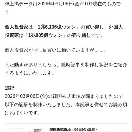
※
上掲データは2026年03月06日(金)10:01現在のもので
【対日本円】ウォン安が急進！ 日米の協調
『Money1』
に韓国がいっちょがみしたのでは。
す。
韓国政府『BYD』車への補助金を全廃 ⇒ 実
『Money1』
個人投資家
は「
1兆6,136億ウォン
」の
買い越し
、
外国人
は韓国で『BYD』車は売れている。6カ月で対前年同期比
1.9倍！
投資家
は「
1兆885億ウォン
」の
売り越し
です。
在韓米国大使スティールが着韓！⇒ さっそ
『Money1』
個人投資家が押し目買いに動いていますが……。
く空港に詰めかけ「出て行け！」「極右勢力」のプラカー
ドを掲げる「在韓反米勢力」
また動きがありましたら、随時記事を制作し状況をご紹介
韓国政府「2035年までに18.4GW規模のAIデ
『Money1』
するようにいたします。
ータセンター整備」⇒ だから無理だってば。
JPモルガン「韓国レバレッジETFの清算は
『Money1』
追記
ほぼ終わった」
2026年03月06日(金)の韓国株式市場が締まりましたので
韓国『国民年金公団』株価暴落で200兆蒸
『Money1』
以下の記事を制作いたしました。本記事と併せてお読み頂
発。
ければ幸いです。
韓国政府「ニセＫ-ブランドを通報しようキ
『Money1』
ャンペーン」⇒ あの名物教授も登場！
「韓国株式市場」06日(金)決着・