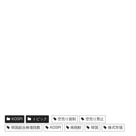
KOSPI
トピック
空売り規制
空売り禁止
韓国総合株価指数
KOSPI
南朝鮮
韓国
株式市場