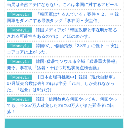
当局は全然アテにならない。これは米国に対するアピール
「韓国軍はたるんでいる」案件 × ２。⇒ 韓
『Money1』
国軍をダメにする最強タッグ「李在明 + 安圭伯」
韓国メディアが「韓国政府と李在明が吊る
『Money1』
される可能性もあるのでは」とほのめかす。
韓国07月･物価指数「2.8％」に低下 ⇒ 実は
『Money1』
コアコアは上がった。
韓国･猛暑でソウル市全域「猛暑重大警報」
『Money1』
発令。李在明「猛暑・干ばつ対処状況点検会議」
【日本市場再挑戦中】韓国『現代自動車』
『Money1』
07月販売台数は去年のほぼ半分「71台」しか売れなかっ
た。『起亜』は9台だけ
韓国「信用赦免を何回やっても、何回やっ
『Money1』
ても」⇒ 257万人赦免したのに60万人がまた延滞者に転
落！
韓国K9専用砲弾･装薬自動供給装甲車両･珍
『Money1』
兵器「K10」が改良に乗り出す。