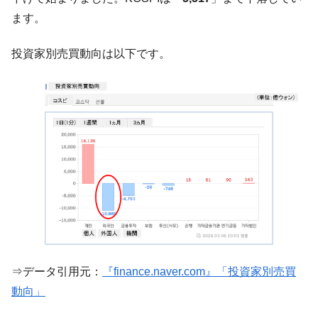
韓国･帰ってきた李在明。李在明を支持しな
ます。
『Money1』
い「50.5％」に上昇
投資家別売買動向は以下です。
韓国大統領府ボンクラ政策室長が告発され
『Money1』
た ⇒ 国家が行った恐るべき株価操作であり、空前の国政壟
断
韓国･警察職員が「丸刈りになって抗議活
『Money1』
動」
中国だけが鉄鋼輸出を異常増加させる ⇒ 中
『Money1』
国の過剰生産が世界を蝕む。
韓国製造業「半導体絶好調」のウラで他業
『Money1』
種は全般的「不調」⇒ PSIが示す現況は決して良くない。
【米韓激突案件】韓国消費者院が『クーパ
『Money1』
ン』1人当たり賠償10万ウォンを認定 ⇒ 総額3兆7,000億
韓国で猛暑。南東部では干ばつ
『Money1』
⇒データ引用元：
『finance.naver.com』「投資家別売買
動向」
韓国型イージス搭載の次世代駆逐艦
『Money1』
「KDDX」1番艦、2032年竣工と公示