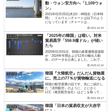
動・ウォン安方向へ「1,109ウォ
ン」
2021年02月25日(木)10：48現在（日本時
間）、ドルウォンチャートは以下のよう
になっています（チャートは
『Investing.com』より引用：以下同）。
2021.02.25
前日の陰線を取り返すようにウォン安が
進行しています。「1ドル＝1,109ウォ
「2025年の韓国」は暗い。対米
トピック
ン...
貿易黒字「556.9億ドル」が傾い
たら
2025年01月01日、韓国の産業通商資源部
が「2024年年間および12月の輸出入動
向」のデータを公表しました。これで暫
定版ながら、2024年の輸出入の金額が締
2025.01.02
まりました（通関ベース）。以下をご覧
ください。2024年12月輸出：613億7,...
韓国『大韓航空』だんだん貨物屋
トピック
に。売上の77％が貨物輸送になる
韓国の航空産業の話です。先にご紹介し
た『済州航空』のように、とにかく
LCC（格安航空会社）はどこを取っても
大変に苦しいわけです。では、LCCでは
2021.08.17
ない航空会社はどうなのか、という話で
す。といっても韓国ではLCC以外の航空
韓国「日本の貿易収支が大赤字
トピック
会社は『アシアナ航空』...
に！」