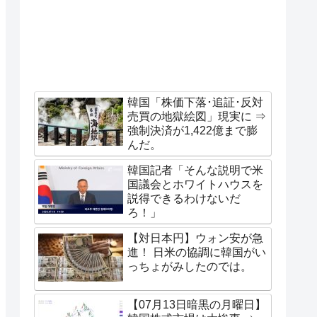
韓国「株価下落･追証･反対
売買の地獄絵図」現実に ⇒
強制決済が1,422億まで膨
んだ。
韓国記者「そんな説明で米
国議会とホワイトハウスを
説得できるわけないだ
ろ！」
【対日本円】ウォン安が急
進！ 日米の協調に韓国がい
っちょがみしたのでは。
【07月13日暗黒の月曜日】