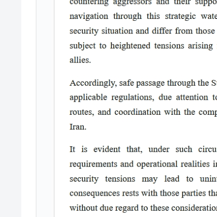
韓国「株式市場が賭博場のように変質
『Money1』
日本の誇る海洋資源調査船『白嶺』は先進技
Fact1
夏の甲子園、優勝校を最も多く輩出している
Fact1
今話題の「楽天ライオンズ」とは？
Fact1
奇跡の毛色「白毛馬」とは？
Fact1
全て勝つといくら？ 競馬GI競走で勝利騎手
Fact1
平成仮面ライダーの意外すぎるモチーフとは
Fact1
発表から2日で大崩壊、鳴かず飛ばずに終わ
Fact1
日本人マスターズ挑戦の歴史。松山以前に最
Fact1
甲子園通算本塁打、最多の清原に次いで多く
Fact1
セレクトセールの高額取引馬が稼いだ金額と
Fact1