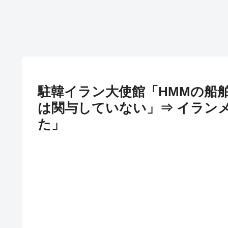
駐韓イラン大使館「HMMの船
は関与していない」⇒ イラン
た」