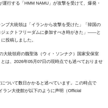
運行する「HMM NAMU」が攻撃を受けて、爆発・
議活動」
⇒ 中国の過剰生産が世界を蝕む。
ランプ大統領は「イランから攻撃を受けた」「韓国の
業種は全般的「不調」⇒ PSIが示す現況は決して良くない。
ロジェクトフリーダムに参加すべき時がきた」――と
ン』1人当たり賠償10万ウォンを認定 ⇒ 総額3兆7,000億
ル）』に投稿しました。
韓国の大統領府の魏聖洛（ウィ・ソンナク）国家安保室
DX」1番艦、2032年竣工と公示
は、2026年05月07日の現時点でも述べておりませ
の協調に韓国がいっちょがみしたのでは。
⇒ 実は韓国で『BYD』車は売れている。6カ月で対前年同期比
査について数日かかると述べています。この時点で
さっそく空港に詰めかけ「出て行け！」「極右勢力」のプラカー
ラン大使館が以下のように声明（Official
模のAIデータセンター整備」⇒ だから無理だってば。