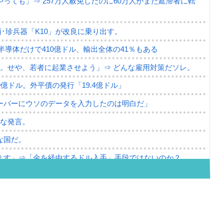
っても」⇒ 257万人赦免したのに60万人がまた延滞者に転
･珍兵器「K10」が改良に乗り出す。
。半導体だけで410億ドル、輸出全体の41％もある
。せや、若者に起業させよう」⇒ どんな雇用対策だソレ。
79億ドル。外平債の発行「19.4億ドル」
ーバーにウソのデータを入力したのは明白だ」
薄な発言。
な国だ。
ます」⇒「金を経由するドル入手」手段ではないのか？
4億ドル」まで拡大 ⇒ 海外資金の動きに強く左右される状態
ない「50.5％」に上昇
れた ⇒ 国家が行った恐るべき株価操作であり、空前の国政