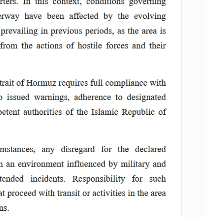
したのは政界の責任だ」
術の塊！
都道府県とは？
がもらえる賞金とは？
？
りそうなスーパーリーグとは？
高位だった選手とは？
打っている意外な選手とは？
は？