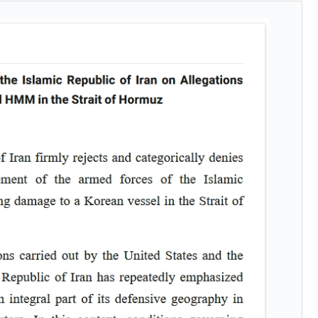
清算はほぼ終わった」
兆蒸発。
うキャンペーン」⇒ あの名物教授も登場！
さすぎ」では。
む。営業利益80.2％も減少
ットにぶん殴る法案」提出！⇒ クーパン問題は合衆国企業に対
暴落に他人事のような発言。
年2Qの業績「史上最高益」当期純利益は前年同期比13.4倍に。
危機 ⇒ 10.7兆では損が出るからできない。
月29日(水)もサイドカー・サーキットブレイカーの二段コンボ
産業の半分未満しか雇用を生まない