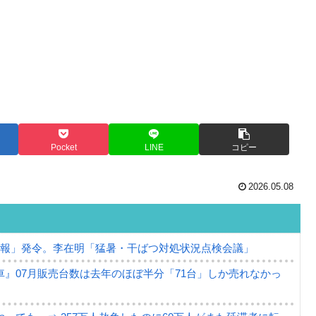
Pocket
LINE
コピー
2026.05.08
警報」発令。李在明「猛暑・干ばつ対処状況点検会議」
』07月販売台数は去年のほぼ半分「71台」しか売れなかっ