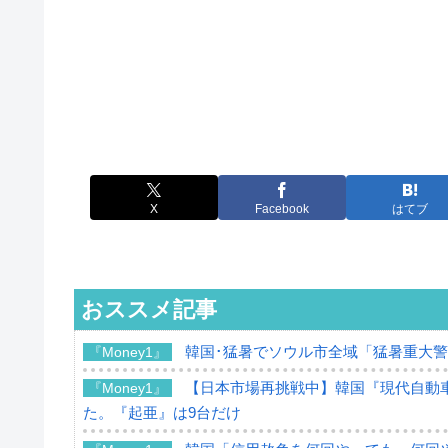
X
Facebook
はてブ
おススメ記事
韓国･猛暑でソウル市全域「猛暑重大
『Money1』
【日本市場再挑戦中】韓国『現代自動車
『Money1』
た。『起亜』は9台だけ