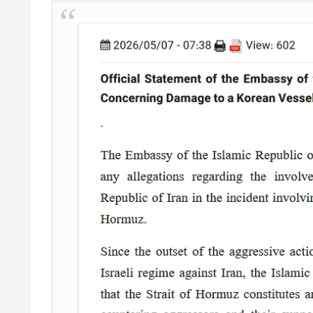
JPモルガン「韓国レバレッジETFの
『Money1』
韓国『国民年金公団』株価暴落で200
『Money1』
韓国政府「ニセＫ-ブランドを通報しよ
『Money1』
韓国「橋が落ちました」⇒ 耐久性「な
『Money1』
韓国鉄鋼最大手『POSCO』ズブズブ沈
『Money1』
米国下院「韓国の公務員個人をターゲ
『Money1』
する差別。許してはおかぬ
韓国ボンクラ政策室長･金容範、株価
『Money1』
韓国半導体『SKハイニックス』2026
『Money1』
韓国･加徳島新国際空港「またも暗礁」の
『Money1』
【速報】韓国株式市場の暴落・本日07
『Money1』
発動！
IT産業は人を雇用する効果は低い。全
『Money1』