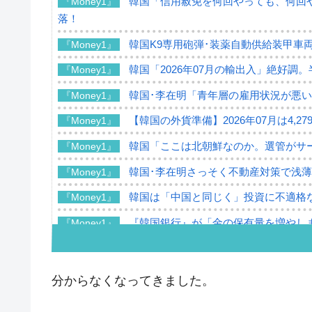
韓国「信用赦免を何回やっても、何回や
『Money1』
落！
韓国K9専用砲弾･装薬自動供給装甲車両
『Money1』
韓国「2026年07月の輸出入」絶好調
『Money1』
韓国･李在明「青年層の雇用状況が悪い
『Money1』
【韓国の外貨準備】2026年07月は4,2
『Money1』
韓国「ここは北朝鮮なのか。選管がサ
『Money1』
韓国･李在明さっそく不動産対策で浅
『Money1』
韓国は「中国と同じく」投資に不適格
『Money1』
『韓国銀行』が「金の保有量を増やし
『Money1』
韓国･外為取引量「1日当たり1,214.
『Money1』
韓国･帰ってきた李在明。李在明を支持し
『Money1』
分からなくなってきました。
韓国大統領府ボンクラ政策室長が告発さ
『Money1』