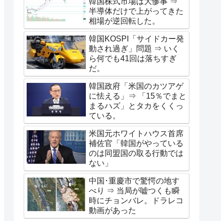
韓国株式市場は大惨事 ⇒
半導体だけで上がってきた
相場が逆回転した。
韓国KOSPI「サイドカー発
動され過ぎ」問題 ⇒ いく
ら何でも41回は落ちすぎ
だ。
韓国政府「米国のカツアゲ
に怯える」⇒ 「15％でまと
まるハズ」とタカをくくっ
ている。
米国元ホワイトハウス首席
補佐官「韓国がやっている
のは同盟国の取る行動では
ない」
中国･重慶市で驚愕の地す
べり ⇒ 当局が嘘つくも瞬
時にチョンバレ。ドラレコ
動画があった