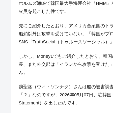
壟断
ホルムズ海峡で韓国最大手海運会社『HMM』が
韓国･警察職員が「丸刈りになって抗
火災を起こした件です。
『Money1』
中国だけが鉄鋼輸出を異常増加させる 
『Money1』
先にご紹介したとおり、アメリカ合衆国のト
韓国製造業「半導体絶好調」のウラで他
『Money1』
船舶以外は攻撃を受けていない」「韓国がプ
【米韓激突案件】韓国消費者院が『クーパ
『Money1』
SNS『TruthSocial（トゥルースソーシャ
韓国で猛暑。南東部では干ばつ
『Money1』
しかし、Money1でもご紹介したとおり、
韓国型イージス搭載の次世代駆逐艦「KD
『Money1』
長、また外交部は「イランから攻撃を受けた」と
【対日本円】ウォン安が急進！ 日米
『Money1』
ん。
韓国政府『BYD』車への補助金を全廃 
『Money1』
1.9倍！
魏聖洛（ウィ・ソンナク）さんは船の被害調
在韓米国大使スティールが着韓！⇒ 
『Money1』
「？」なのですが、2026年05月07日、駐韓国イ
ドを掲げる「在韓反米勢力」
Statement）を出したのです。
韓国政府「2035年までに18.4GW規
『Money1』