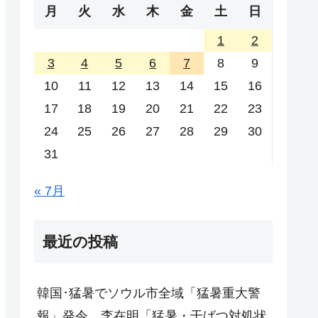
月
火
水
木
金
土
日
1
2
3
4
5
6
7
8
9
10
11
12
13
14
15
16
17
18
19
20
21
22
23
24
25
26
27
28
29
30
31
« 7月
最近の投稿
韓国･猛暑でソウル市全域「猛暑重大警
報」発令。李在明「猛暑・干ばつ対処状