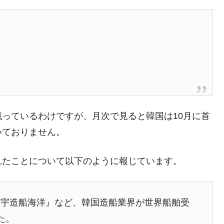
さっそく空港に詰めかけ「出て行け！」「極右勢力」のプラカー
模のAIデータセンター整備」⇒ だから無理だってば。
）
）
清算はほぼ終わった」
兆蒸発。
うキャンペーン」⇒ あの名物教授も登場！
っているわけですが、月次で見ると韓国は10月に首
さすぎ」では。
いておりません。
む。営業利益80.2％も減少
ットにぶん殴る法案」提出！⇒ クーパン問題は合衆国企業に対
れたことについて以下のように報じています。
暴落に他人事のような発言。
大宇造船海洋』など、韓国造船業界が世界船舶受
年2Qの業績「史上最高益」当期純利益は前年同期比13.4倍に。
た。
術の塊！