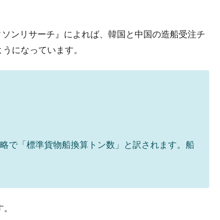
4億ドル」まで拡大 ⇒ 海外資金の動きに強く左右される状態
ない「50.5％」に上昇
クソンリサーチ』によれば、韓国と中国の造船受注チ
れた ⇒ 国家が行った恐るべき株価操作であり、空前の国政
ようになっています。
議活動」
⇒ 中国の過剰生産が世界を蝕む。
業種は全般的「不調」⇒ PSIが示す現況は決して良くない。
ン』1人当たり賠償10万ウォンを認定 ⇒ 総額3兆7,000億
onnage」の略で「標準貨物船換算トン数」と訳されます。船
DX」1番艦、2032年竣工と公示
の協調に韓国がいっちょがみしたのでは。
⇒ 実は韓国で『BYD』車は売れている。6カ月で対前年同期比
す。