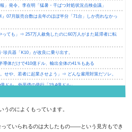
警報」発令。李在明「猛暑・干ばつ対処状況点検会議」
』07月販売台数は去年のほぼ半分「71台」しか売れなかっ
っても」⇒ 257万人赦免したのに60万人がまた延滞者に転
･珍兵器「K10」が改良に乗り出す。
。半導体だけで410億ドル、輸出全体の41％もある
。せや、若者に起業させよう」⇒ どんな雇用対策だソレ。
79億ドル。外平債の発行「19.4億ドル」
ーバーにウソのデータを入力したのは明白だ」
薄な発言。
いうのによくもっています。
な国だ。
合っていられるのは大したもの――という見方もでき
ます」⇒「金を経由するドル入手」手段ではないのか？