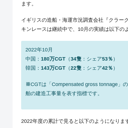
ます。
韓国･外為取引量「1日当たり1,214.
『Money1』
韓国･帰ってきた李在明。李在明を支持し
『Money1』
イギリスの造船・海運市況調査会社『クラー
韓国大統領府ボンクラ政策室長が告発さ
『Money1』
キンレースは継続中で、10月の実績は以下の
壟断
韓国･警察職員が「丸刈りになって抗
『Money1』
2022年10月
中国だけが鉄鋼輸出を異常増加させる 
『Money1』
中国：
180万CGT
（
34隻
：シェア
53％
）
韓国製造業「半導体絶好調」のウラで他
『Money1』
韓国：
143万CGT
（
22隻
：シェア
42％
）
【米韓激突案件】韓国消費者院が『クーパ
『Money1』
※
CGTは「Compensated gross t
韓国で猛暑。南東部では干ばつ
『Money1』
舶の建造工事量を表す指標です。
韓国型イージス搭載の次世代駆逐艦「KD
『Money1』
【対日本円】ウォン安が急進！ 日米
『Money1』
韓国政府『BYD』車への補助金を全廃 
『Money1』
2022年度の累計で見ると以下のようになりま
1.9倍！