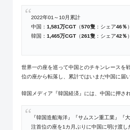
在韓米国大使スティールが着韓！⇒ 
『Money1』
ドを掲げる「在韓反米勢力」
2022年01～10月累計
韓国政府「2035年までに18.4GW規
『Money1』
中国：
1,581万CGT
（
570隻
：シェア
46％
韓国：
1,465万CGT
（
261隻
：シェア
42％
JPモルガン「韓国レバレッジETFの
『Money1』
韓国『国民年金公団』株価暴落で200
『Money1』
韓国政府「ニセＫ-ブランドを通報しよ
『Money1』
世界一の座を巡って中国とのチキンレースを戦
韓国「橋が落ちました」⇒ 耐久性「な
『Money1』
位の座から転落し、累計ではいまだ中国に届
韓国鉄鋼最大手『POSCO』ズブズブ沈
『Money1』
米国下院「韓国の公務員個人をターゲ
『Money1』
韓国メディア『韓国経済』には、中国に押さ
する差別。許してはおかぬ
韓国ボンクラ政策室長･金容範、株価
『Money1』
『韓国造船海洋』『サムスン重工業』『
韓国半導体『SKハイニックス』2026
『Money1』
注首位の座を1カ月ぶりに中国に明け渡し
日本の誇る海洋資源調査船『白嶺』は先進技
Fact1