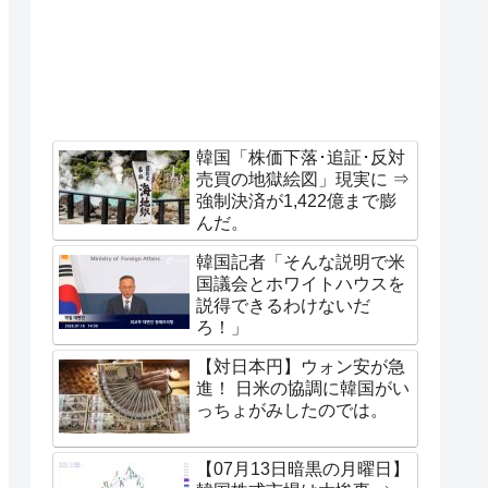
韓国「株価下落･追証･反対
売買の地獄絵図」現実に ⇒
強制決済が1,422億まで膨
んだ。
韓国記者「そんな説明で米
国議会とホワイトハウスを
説得できるわけないだ
ろ！」
【対日本円】ウォン安が急
進！ 日米の協調に韓国がい
っちょがみしたのでは。
【07月13日暗黒の月曜日】