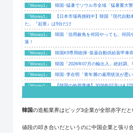
韓国･猛暑でソウル市全域「猛暑重大
『Money1』
【日本市場再挑戦中】韓国『現代自動車
『Money1』
た。『起亜』は9台だけ
韓国「信用赦免を何回やっても、何回や
『Money1』
落！
韓国K9専用砲弾･装薬自動供給装甲車両
『Money1』
韓国「2026年07月の輸出入」絶好調
『Money1』
韓国･李在明「青年層の雇用状況が悪い
『Money1』
【韓国の外貨準備】2026年07月は4,2
『Money1』
韓国「ここは北朝鮮なのか。選管がサ
『Money1』
韓国･李在明さっそく不動産対策で浅
『Money1』
韓国
の造船業界はビッグ3企業が全部赤字だと
韓国は「中国と同じく」投資に不適格
『Money1』
値段の叩き合いだというのに中国企業と張り
『韓国銀行』が「金の保有量を増やし
『Money1』