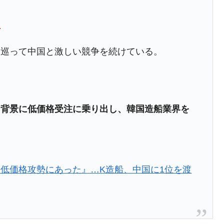
都道府県とは？
。
を巡って中国と激しい競争を続けている。
がもらえる賞金とは？
？
りそうなスーパーリーグとは？
を背景に低価格受注に乗り出し、韓国造船業界を
高位だった選手とは？
打っている意外な選手とは？
は？
低価格攻勢にあった』…K造船、中国に1位を渡