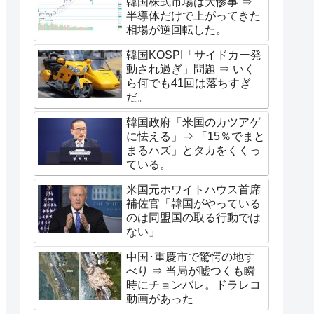
韓国株式市場は大惨事 ⇒
半導体だけで上がってきた
相場が逆回転した。
韓国KOSPI「サイドカー発
動され過ぎ」問題 ⇒ いく
ら何でも41回は落ちすぎ
だ。
韓国政府「米国のカツアゲ
に怯える」⇒ 「15％でまと
まるハズ」とタカをくくっ
ている。
米国元ホワイトハウス首席
補佐官「韓国がやっている
のは同盟国の取る行動では
ない」
中国･重慶市で驚愕の地す
べり ⇒ 当局が嘘つくも瞬
時にチョンバレ。ドラレコ
動画があった