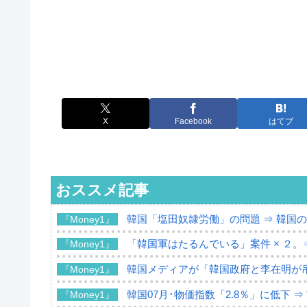
X
Facebook
はてブ
おススメ記事
韓国「塩田奴隷労働」の問題 ⇒ 韓国
『Money1』
「韓国軍はたるんでいる」案件 × ２。
『Money1』
韓国メディアが「韓国政府と李在明が
『Money1』
韓国07月･物価指数「2.8％」に低下 
『Money1』