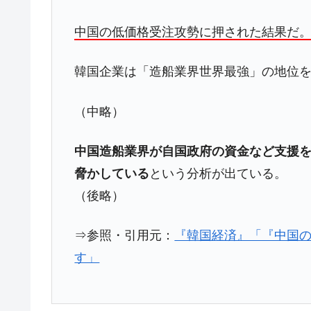
夏の甲子園、優勝校を最も多く輩出している
Fact1
中国の低価格受注攻勢に押された結果だ
今話題の「楽天ライオンズ」とは？
Fact1
韓国企業は「造船業界世界最強」の地位
奇跡の毛色「白毛馬」とは？
Fact1
全て勝つといくら？ 競馬GI競走で勝利騎手
Fact1
（中略）
平成仮面ライダーの意外すぎるモチーフとは
Fact1
発表から2日で大崩壊、鳴かず飛ばずに終わ
Fact1
中国造船業界が自国政府の資金など支援
脅かしている
という分析が出ている。
日本人マスターズ挑戦の歴史。松山以前に最
Fact1
（後略）
甲子園通算本塁打、最多の清原に次いで多く
Fact1
セレクトセールの高額取引馬が稼いだ金額と
Fact1
⇒参照・引用元：
『韓国経済』「『中国の
す」