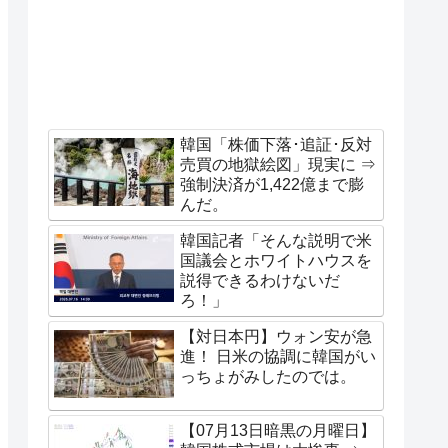
韓国「株価下落･追証･反対
売買の地獄絵図」現実に ⇒
強制決済が1,422億まで膨
んだ。
韓国記者「そんな説明で米
国議会とホワイトハウスを
説得できるわけないだ
ろ！」
【対日本円】ウォン安が急
進！ 日米の協調に韓国がい
っちょがみしたのでは。
【07月13日暗黒の月曜日】