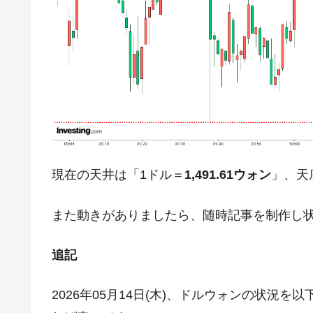
今話題の「楽天ライオンズ」とは？
Fact1
奇跡の毛色「白毛馬」とは？
Fact1
全て勝つといくら？ 競馬GI競走で勝利騎手
Fact1
平成仮面ライダーの意外すぎるモチーフとは
Fact1
発表から2日で大崩壊、鳴かず飛ばずに終わ
Fact1
日本人マスターズ挑戦の歴史。松山以前に最
Fact1
甲子園通算本塁打、最多の清原に次いで多く
Fact1
現在の天井は「1ドル＝
1,491.61ウォン
」、天
セレクトセールの高額取引馬が稼いだ金額と
Fact1
また動きがありましたら、随時記事を制作し
追記
2026年05月14日(木)、ドルウォンの状況