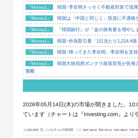
韓国･李在明さっそく不動産対策で浅
『Money1』
韓国は「中国と同じく」投資に不適格
『Money1』
『韓国銀行』が「金の保有量を増やし
『Money1』
韓国･外為取引量「1日当たり1,214.
『Money1』
韓国･帰ってきた李在明。李在明を支持し
『Money1』
韓国大統領府ボンクラ政策室長が告発さ
『Money1』
壟断
韓国･警察職員が「丸刈りになって抗
『Money1』
中国だけが鉄鋼輸出を異常増加させる 
『Money1』
2026年05月14日(木)の市場が開きました。
韓国製造業「半導体絶好調」のウラで他
『Money1』
ています（チャートは『Investing.com』よ
【米韓激突案件】韓国消費者院が『クーパ
『Money1』
韓国で猛暑。南東部では干ばつ
『Money1』