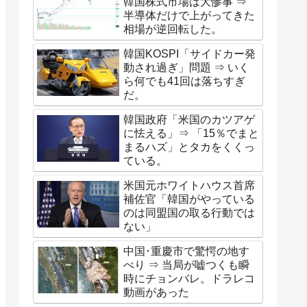
韓国株式市場は大惨事 ⇒
半導体だけで上がってきた
相場が逆回転した。
韓国KOSPI「サイドカー発
動され過ぎ」問題 ⇒ いく
ら何でも41回は落ちすぎ
だ。
韓国政府「米国のカツアゲ
に怯える」⇒ 「15％でまと
まるハズ」とタカをくくっ
ている。
米国元ホワイトハウス首席
補佐官「韓国がやっている
のは同盟国の取る行動では
ない」
中国･重慶市で驚愕の地す
べり ⇒ 当局が嘘つくも瞬
時にチョンバレ。ドラレコ
動画があった