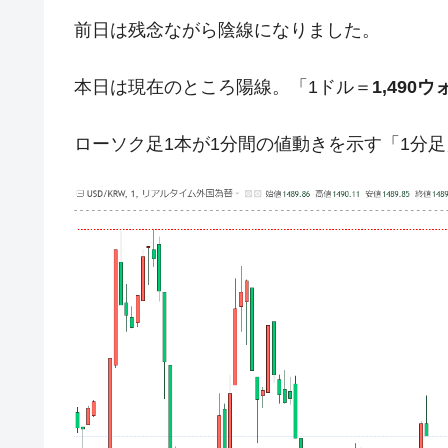
前日は残念ながら陰線になりました。
韓国ボンクラ政策室長･金容範、株価
『Money1』
韓国半導体『SKハイニックス』2026
『Money1』
本日は現在のところ陽線。「1ドル＝
1,490ウ
韓国･加徳島新国際空港「またも暗礁」の
『Money1』
【速報】韓国株式市場の暴落・本日07
『Money1』
ローソク足1本が1分間の値動きを示す「1分
発動！
IT産業は人を雇用する効果は低い。全
『Money1』
韓国「株式市場が賭博場のように変質
『Money1』
韓国「2026年1Q 資金循環統計」面白
『Money1』
韓国化学企業最大手『ロッテケミカル
『Money1』
韓国株式市場･暗黒の火曜日。サーキッ
『Money1』
日本の誇る海洋資源調査船『白嶺』は先進技
Fact1
夏の甲子園、優勝校を最も多く輩出している
Fact1