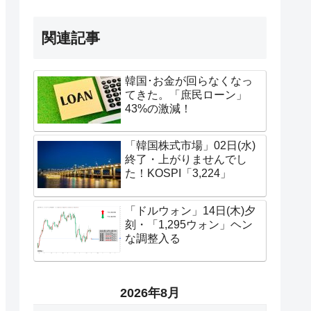
関連記事
韓国･お金が回らなくなっ
てきた。「庶民ローン」
43%の激減！
「韓国株式市場」02日(水)
終了・上がりませんでし
た！KOSPI「3,224」
「ドルウォン」14日(木)夕
刻・「1,295ウォン」ヘン
な調整入る
2026年8月