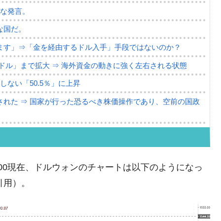
薄な発言。
な国だ。
ます」⇒「金を経由するドル入手」手段ではないのか？
4億ドル」まで拡大 ⇒ 海外資金の動きに強く左右される状態
ない「50.5％」に上昇
れた ⇒ 国家が行った恐るべき株価操作であり、空前の国政
議活動」
⇒ 中国の過剰生産が世界を蝕む。
10:00現在、ドルウォンのチャートは以下のようになっ
業種は全般的「不調」⇒ PSIが示す現況は決して良くない。
り引用）。
ン』1人当たり賠償10万ウォンを認定 ⇒ 総額3兆7,000億