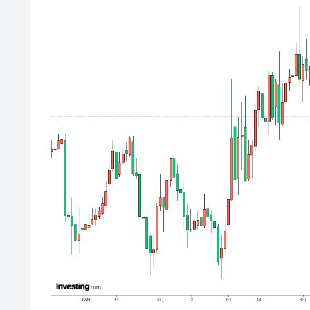
韓国型イージス搭載の次世代駆逐艦「KD
『Money1』
【対日本円】ウォン安が急進！ 日米
『Money1』
韓国政府『BYD』車への補助金を全廃 
『Money1』
1.9倍！
在韓米国大使スティールが着韓！⇒ 
『Money1』
ドを掲げる「在韓反米勢力」
韓国政府「2035年までに18.4GW規
『Money1』
JPモルガン「韓国レバレッジETFの
『Money1』
韓国『国民年金公団』株価暴落で200
『Money1』
韓国政府「ニセＫ-ブランドを通報しよ
『Money1』
韓国「橋が落ちました」⇒ 耐久性「な
『Money1』
韓国鉄鋼最大手『POSCO』ズブズブ沈
『Money1』
米国下院「韓国の公務員個人をターゲ
『Money1』
する差別。許してはおかぬ