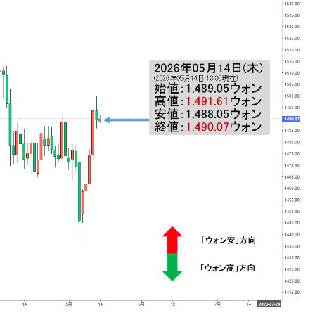
DX」1番艦、2032年竣工と公示
の協調に韓国がいっちょがみしたのでは。
⇒ 実は韓国で『BYD』車は売れている。6カ月で対前年同期比
さっそく空港に詰めかけ「出て行け！」「極右勢力」のプラカー
模のAIデータセンター整備」⇒ だから無理だってば。
清算はほぼ終わった」
兆蒸発。
うキャンペーン」⇒ あの名物教授も登場！
さすぎ」では。
む。営業利益80.2％も減少
ットにぶん殴る法案」提出！⇒ クーパン問題は合衆国企業に対