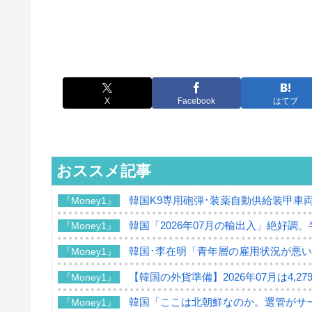
X
Facebook
はてブ
おススメ記事
韓国K9専用砲弾･装薬自動供給装甲車両
『Money1』
韓国「2026年07月の輸出入」絶好調
『Money1』
韓国･李在明「青年層の雇用状況が悪い
『Money1』
【韓国の外貨準備】2026年07月は4,2
『Money1』
韓国「ここは北朝鮮なのか。選管がサ
『Money1』