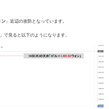
暴落に他人事のような発言。
年2Qの業績「史上最高益」当期純利益は前年同期比13.4倍に。
ォン
」近辺の攻防となっています。
危機 ⇒ 10.7兆では損が出るからできない。
月29日(水)もサイドカー・サーキットブレイカーの二段コンボ
足」で見ると以下のようになります。
産業の半分未満しか雇用を生まない
したのは政界の責任だ」
い結果に。
』純借入金が約8兆。信用格付け「ネガティブ」にダウン
トブレイカーも発動！ 半導体2銘柄の暴落
術の塊！
都道府県とは？