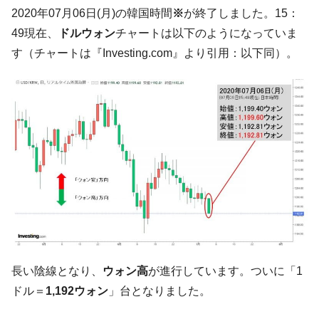
た。『起亜』は9台だけ
2020年07月06日(月)の韓国時間
※
が終了しました。15：
韓国「信用赦免を何回やっても、何回やっ
『Money1』
49現在、
ドルウォン
チャートは以下のようになっていま
ても」⇒ 257万人赦免したのに60万人がまた延滞者に転
す（チャートは『Investing.com』より引用：以下同）。
落！
韓国K9専用砲弾･装薬自動供給装甲車両･珍
『Money1』
兵器「K10」が改良に乗り出す。
韓国「2026年07月の輸出入」絶好調。半導
『Money1』
体だけで410億ドル、輸出全体の41％もある
韓国･李在明「青年層の雇用状況が悪い。せ
『Money1』
や、若者に起業させよう」⇒ どんな雇用対策だソレ。
【韓国の外貨準備】2026年07月は4,279億ド
『Money1』
ル。外平債の発行「19.4億ドル」
韓国「ここは北朝鮮なのか。選管がサーバ
『Money1』
ーにウソのデータを入力したのは明白だ」
長い陰線となり、
ウォン高
が進行しています。ついに「1
韓国･李在明さっそく不動産対策で浅薄な発
『Money1』
ドル＝
1,192ウォン
」台となりました。
言。
韓国は「中国と同じく」投資に不適格な国