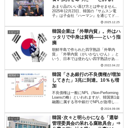
あまり品のいい喜び方とは申せません。
2025年12月23日、韓国の『サムスン電
子』は子会社『ハーマン』を通じてドイ
ツ『ZFフリードリヒスハーフェン
2025.12.25
（ZF）』のADAS（先進運転者支援シス
テム）事業を15億ユーロ（約2兆6,000億
韓国企業は「外華内貧」。外はハ
トピック
ウォン）で...
ッタリで中身は貧弱――という指
摘
朝鮮半島で作られた四字熟語「外華内
貧」「外華内貧（がいかないひん）」と
いう、日本では使わない四字熟語があり
ます。これは朝鮮で作られた言葉で、韓
2022.04.22
国メディアの記事にはまま登場します。
例えば、2022年04月20日の『中央日報
韓国「さあ銀行の不良債権が増加
韓国経済
（日本語版）』の記事...
してきた」3兆に到達。10％も増
加
不良債権は一般にNPL（Non-Performing
Loansの略）といわれますが、韓国第1金
融圏に属する市中銀行でNPLが急増して
います。『国民銀行』『新韓銀行』『ウ
2024.09.06
リィ銀行』『ハナ銀行』『農協銀行』韓
国の5大銀行というのは上掲ですが、...
韓国･次々と明らかになる「選挙
トピック
管理委員会の呆れる腐敗具合」⇒