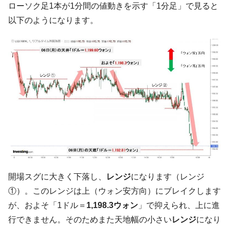
『Money1』
ローソク足1本が1分間の値動きを示す「1分足」で見ると
だ。
以下のようになります。
『韓国銀行』が「金の保有量を増やしま
『Money1』
す」⇒「金を経由するドル入手」手段ではないのか？
韓国･外為取引量「1日当たり1,214.4億ド
『Money1』
ル」まで拡大 ⇒ 海外資金の動きに強く左右される状態
韓国･帰ってきた李在明。李在明を支持しな
『Money1』
い「50.5％」に上昇
韓国大統領府ボンクラ政策室長が告発され
『Money1』
た ⇒ 国家が行った恐るべき株価操作であり、空前の国政壟
断
韓国･警察職員が「丸刈りになって抗議活
『Money1』
動」
開場スグに大きく下落し、
レンジ
になります（レンジ
中国だけが鉄鋼輸出を異常増加させる ⇒ 中
『Money1』
①）。このレンジは上（ウォン安方向）にブレイクします
国の過剰生産が世界を蝕む。
が、およそ「1ドル＝
1,198.3ウォン
」で抑えられ、上に進
韓国製造業「半導体絶好調」のウラで他業
『Money1』
行できません。そのためまた天地幅の小さい
レンジ
になり
種は全般的「不調」⇒ PSIが示す現況は決して良くない。