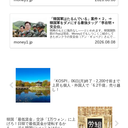
たといわれます（後述）。これは、いわゆる「塩田
奴隷...
「韓国軍はたるんでいる」案件 × ２。⇒
韓国軍をダメにする最強タッグ「李在明 +
安圭伯」
弱将のもとに強兵なし――といわれます。韓国国防
部のTopは現在、Money1でもしつこくご紹介して
きたボンクラの安圭伯（アン・ギュベク）さんで
す。↑経済的無知蒙昧な李在明（イ・ジェミョン）
money1.jp
2026.08.08
さんと「韓国初の文官上がり」の国防部長官安圭伯
（アン...
「KOSPI」06日(月)終了・2,200寸前まで
上昇も個人・外国人で「6.2千億」売り越
し！
韓国「最低賃金」交渉「1万ウォン」に上
げろ！日韓で最低賃金が逆転するか
も……でも韓国にいいことはない