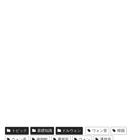
トピック
基礎知識
ドルウォン
ウォン安
韓国
ウォン高
南朝鮮
通貨安
ウォン
通貨高