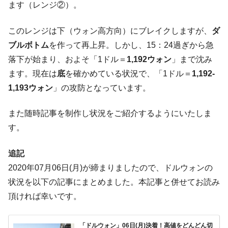
ます（レンジ②）。
【米韓激突案件】韓国消費者院が『クーパ
『Money1』
ン』1人当たり賠償10万ウォンを認定 ⇒ 総額3兆7,000億
このレンジは下（ウォン高方向）にブレイクしますが、
ダ
韓国で猛暑。南東部では干ばつ
『Money1』
ブルボトム
を作って再上昇。しかし、15：24過ぎから急
韓国型イージス搭載の次世代駆逐艦
『Money1』
落下が始まり、およそ「1ドル＝
1,192ウォン
」まで沈み
「KDDX」1番艦、2032年竣工と公示
ます。現在は
底
を確かめている状況で、「1ドル＝
1,192-
【対日本円】ウォン安が急進！ 日米の協調
『Money1』
1,193ウォン
」の攻防となっています。
に韓国がいっちょがみしたのでは。
韓国政府『BYD』車への補助金を全廃 ⇒ 実
『Money1』
また随時記事を制作し状況をご紹介するようにいたしま
は韓国で『BYD』車は売れている。6カ月で対前年同期比
す。
1.9倍！
在韓米国大使スティールが着韓！⇒ さっそ
『Money1』
追記
く空港に詰めかけ「出て行け！」「極右勢力」のプラカー
2020年07月06日(月)が締まりましたので、ドルウォンの
ドを掲げる「在韓反米勢力」
状況を以下の記事にまとめました。本記事と併せてお読み
韓国政府「2035年までに18.4GW規模のAIデ
『Money1』
頂ければ幸いです。
ータセンター整備」⇒ だから無理だってば。
JPモルガン「韓国レバレッジETFの清算は
『Money1』
「ドルウォン」06日(月)決着！高値をどんどん切
ほぼ終わった」