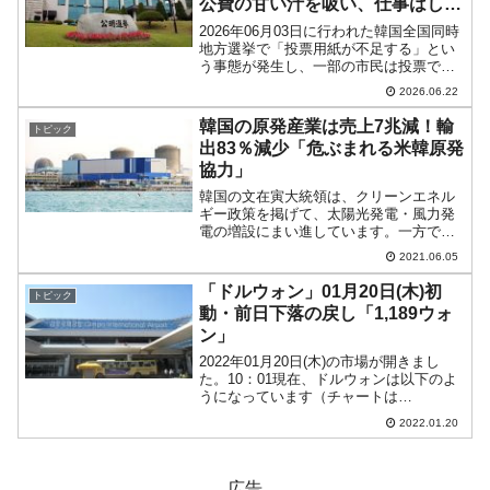
公費の甘い汁を吸い、仕事はしな
い腐りきった組織だった。
2026年06月03日に行われた韓国全国同時
地方選挙で「投票用紙が不足する」とい
う事態が発生し、一部の市民は投票でき
なかった――という結果となりました。↑
2026.06.22
中央選挙管理委員委員会本部の建物外
観。「公明選挙」と刻まれた石碑がある
韓国の原発産業は売上7兆減！輸
トピック
のが大笑いです。...
出83％減少「危ぶまれる米韓原発
協力」
韓国の文在寅大統領は、クリーンエネル
ギー政策を掲げて、太陽光発電・風力発
電の増設にまい進しています。一方で原
子力発電所を敵視し、新設の停止・廃炉
2021.06.05
作業を進めているのです。売上・輸出共
に激減！韓国メディア『毎日経済』に、
「ドルウォン」01月20日(木)初
トピック
文大統領就任前の2016...
動・前日下落の戻し「1,189ウォ
ン」
2022年01月20日(木)の市場が開きまし
た。10：01現在、ドルウォンは以下のよ
うになっています（チャートは
『Investing.com』より引用）。前日は長
2022.01.20
めの陰線になりましたが、本日はその戻
しがきています。現在のところ「1ドル＝
1,...
広告