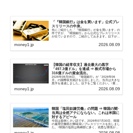
「『韓国銀行』は金を買います」公式プレ
スリリースの中身。
先にご紹介した「『韓国銀行』が金を買います」の
件ですが、『韓国銀行』から公式なプレスリリース
が出ていますので、ご紹介しておきます。以下が全
文和訳です。表題：韓国銀行、国内生産金の買い入
れ協力体制を構築□『韓国銀行』は、国内生産金の
money1.jp
2026.08.09
買い入れに...
【韓国の経常収支】過去最大の黒字
「497.3億ドル」を達成 ⇒ 株式市場から
316億ドルの資金流出。
2026年08月06日、『韓国銀行』が「2026年06
月」の国際収支統計を公示しました。当月は大きな
黒字を達成しました。以下をご覧ください。↑黄色
の傾向ペンでフォーカスしているのが2026年06月
money1.jp
2026.08.09
の経常収支です。2026年06月貿易収支：4...
韓国「塩田奴隷労働」の問題 ⇒ 韓国の闇･
当局は全然アテにならない。これは米国に
対するアピール
今回は面倒くさい話です。2026年07月30日、韓国
の雇用労働部が興味深いプレスリリースを出しまし
た。↑韓国の塩田は島嶼部に多く、劣悪な環境が一
般に見られることが少ないため、事件の発覚を妨げ
money1.jp
2026.08.08