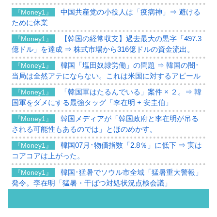
中国共産党の小役人は「疫病神」⇒ 避ける
『Money1』
ために休業
【韓国の経常収支】過去最大の黒字「497.3
『Money1』
億ドル」を達成 ⇒ 株式市場から316億ドルの資金流出。
韓国「塩田奴隷労働」の問題 ⇒ 韓国の闇･
『Money1』
当局は全然アテにならない。これは米国に対するアピール
「韓国軍はたるんでいる」案件 × ２。⇒ 韓
『Money1』
国軍をダメにする最強タッグ「李在明 + 安圭伯」
韓国メディアが「韓国政府と李在明が吊る
『Money1』
される可能性もあるのでは」とほのめかす。
韓国07月･物価指数「2.8％」に低下 ⇒ 実は
『Money1』
コアコアは上がった。
韓国･猛暑でソウル市全域「猛暑重大警報」
『Money1』
発令。李在明「猛暑・干ばつ対処状況点検会議」
【日本市場再挑戦中】韓国『現代自動車』
『Money1』
07月販売台数は去年のほぼ半分「71台」しか売れなかっ