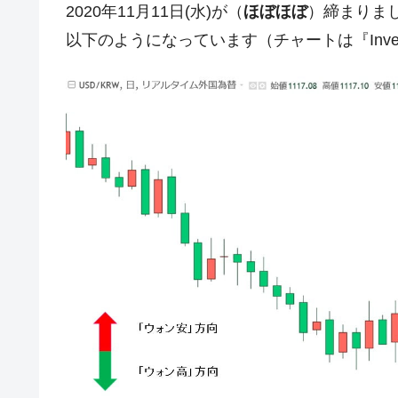
2020年11月11日(水)が（
ほぼほぼ
）締まりまし
韓国･帰ってきた李在明。李在明を支持し
『Money1』
以下のようになっています（チャートは『Inves
韓国大統領府ボンクラ政策室長が告発さ
『Money1』
壟断
韓国･警察職員が「丸刈りになって抗
『Money1』
中国だけが鉄鋼輸出を異常増加させる 
『Money1』
韓国製造業「半導体絶好調」のウラで他
『Money1』
【米韓激突案件】韓国消費者院が『クーパ
『Money1』
韓国で猛暑。南東部では干ばつ
『Money1』
韓国型イージス搭載の次世代駆逐艦「KD
『Money1』
【対日本円】ウォン安が急進！ 日米
『Money1』
韓国政府『BYD』車への補助金を全廃 
『Money1』
1.9倍！
在韓米国大使スティールが着韓！⇒ 
『Money1』