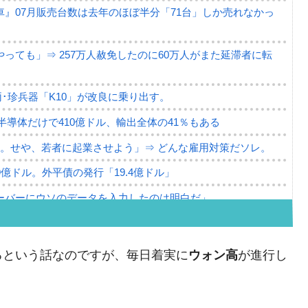
』07月販売台数は去年のほぼ半分「71台」しか売れなかっ
っても」⇒ 257万人赦免したのに60万人がまた延滞者に転
･珍兵器「K10」が改良に乗り出す。
。半導体だけで410億ドル、輸出全体の41％もある
。せや、若者に起業させよう」⇒ どんな雇用対策だソレ。
79億ドル。外平債の発行「19.4億ドル」
ーバーにウソのデータを入力したのは明白だ」
薄な発言。
な国だ。
るという話なのですが、毎日着実に
ウォン高
が進行し
ます」⇒「金を経由するドル入手」手段ではないのか？
4億ドル」まで拡大 ⇒ 海外資金の動きに強く左右される状態