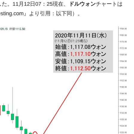
た。11月12日07：25現在、
ドルウォン
チャートは
ない「50.5％」に上昇
ting.com』より引用：以下同）。
れた ⇒ 国家が行った恐るべき株価操作であり、空前の国政
議活動」
⇒ 中国の過剰生産が世界を蝕む。
業種は全般的「不調」⇒ PSIが示す現況は決して良くない。
ン』1人当たり賠償10万ウォンを認定 ⇒ 総額3兆7,000億
DX」1番艦、2032年竣工と公示
の協調に韓国がいっちょがみしたのでは。
⇒ 実は韓国で『BYD』車は売れている。6カ月で対前年同期比
さっそく空港に詰めかけ「出て行け！」「極右勢力」のプラカー