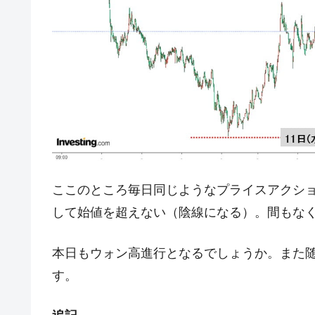
夏の甲子園、優勝校を最も多く輩出している
Fact1
今話題の「楽天ライオンズ」とは？
Fact1
奇跡の毛色「白毛馬」とは？
Fact1
全て勝つといくら？ 競馬GI競走で勝利騎手
Fact1
平成仮面ライダーの意外すぎるモチーフとは
Fact1
発表から2日で大崩壊、鳴かず飛ばずに終わ
Fact1
日本人マスターズ挑戦の歴史。松山以前に最
Fact1
ここのところ毎日同じようなプライスアクシ
甲子園通算本塁打、最多の清原に次いで多く
Fact1
して始値を超えない（陰線になる）。間もなく20
セレクトセールの高額取引馬が稼いだ金額と
Fact1
本日もウォン高進行となるでしょうか。また
す。