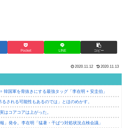
Pocket
LINE
コピー
2020.11.12
2020.11.13
⇒ 韓国軍を骨抜きにする最強タッグ「李在明 + 安圭伯」
吊るされる可能性もあるのでは」とほのめかす。
⇒ 実はコアコアは上がった。
警報」発令。李在明「猛暑・干ばつ対処状況点検会議」