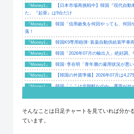
【日本市場再挑戦中】韓国『現代自動車
『Money1』
た。『起亜』は9台だけ
韓国「信用赦免を何回やっても、何回や
『Money1』
落！
韓国K9専用砲弾･装薬自動供給装甲車両
『Money1』
韓国「2026年07月の輸出入」絶好調
『Money1』
韓国･李在明「青年層の雇用状況が悪い
『Money1』
【韓国の外貨準備】2026年07月は4,2
『Money1』
韓国「ここは北朝鮮なのか。選管がサ
『Money1』
韓国･李在明さっそく不動産対策で浅
『Money1』
韓国は「中国と同じく」投資に不適格
『Money1』
そんなことは日足チャートを見ていれば分か
『韓国銀行』が「金の保有量を増やし
『Money1』
ています。
韓国･外為取引量「1日当たり1,214.
『Money1』