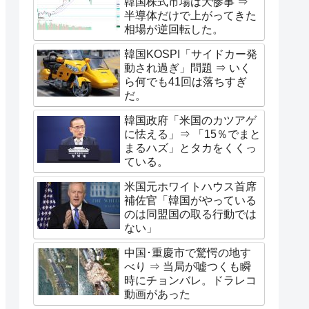
韓国株式市場は大惨事 ⇒
半導体だけで上がってきた
相場が逆回転した。
韓国KOSPI「サイドカー発
動され過ぎ」問題 ⇒ いく
ら何でも41回は落ちすぎ
だ。
韓国政府「米国のカツアゲ
に怯える」⇒ 「15％でまと
まるハズ」とタカをくくっ
ている。
米国元ホワイトハウス首席
補佐官「韓国がやっている
のは同盟国の取る行動では
ない」
中国･重慶市で驚愕の地す
べり ⇒ 当局が嘘つくも瞬
時にチョンバレ。ドラレコ
動画があった