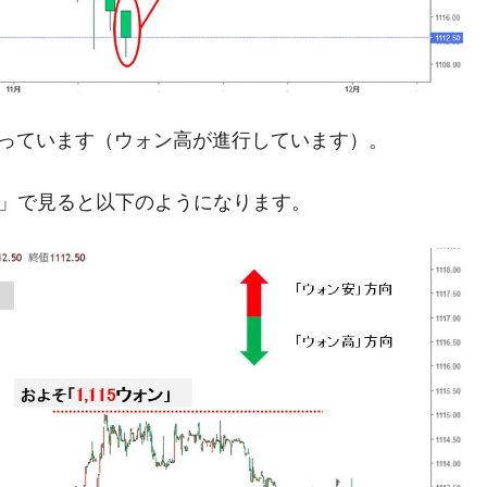
模のAIデータセンター整備」⇒ だから無理だってば。
清算はほぼ終わった」
兆蒸発。
っています（ウォン高が進行しています）。
うキャンペーン」⇒ あの名物教授も登場！
足」で見ると以下のようになります。
さすぎ」では。
む。営業利益80.2％も減少
ットにぶん殴る法案」提出！⇒ クーパン問題は合衆国企業に対
暴落に他人事のような発言。
年2Qの業績「史上最高益」当期純利益は前年同期比13.4倍に。
危機 ⇒ 10.7兆では損が出るからできない。
術の塊！