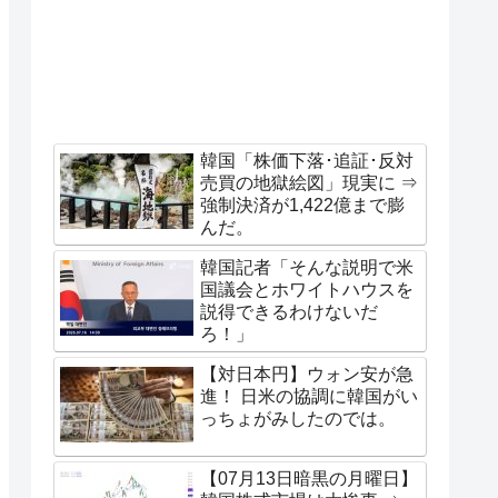
韓国「株価下落･追証･反対
売買の地獄絵図」現実に ⇒
強制決済が1,422億まで膨
んだ。
韓国記者「そんな説明で米
国議会とホワイトハウスを
説得できるわけないだ
ろ！」
【対日本円】ウォン安が急
進！ 日米の協調に韓国がい
っちょがみしたのでは。
【07月13日暗黒の月曜日】