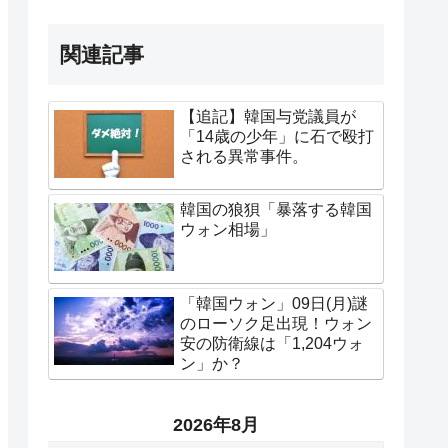
関連記事
【追記】韓国与党議員が
「14歳の少年」に石で殴打
される異常事件。
韓国の狼狽「暴落する韓国
ウォン相場」
「韓国ウォン」09日(月)謎
のローソク足出現！ウォン
安の防衛線は「1,204ウォ
ン」か？
2026年8月