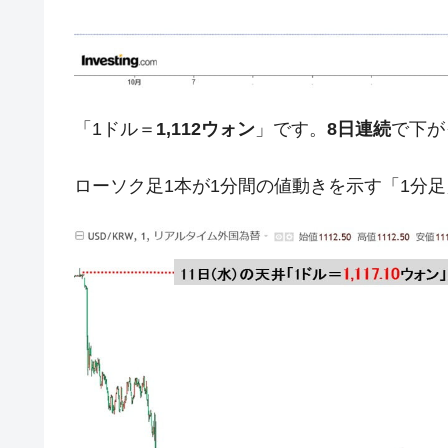
ドを掲げる「在韓反米勢力」
韓国政府「2035年までに18.4GW規
『Money1』
JPモルガン「韓国レバレッジETFの
『Money1』
韓国『国民年金公団』株価暴落で200
『Money1』
「1ドル＝
1,112ウォン
」です。
8日連続
で下が
韓国政府「ニセＫ-ブランドを通報しよ
『Money1』
ローソク足1本が1分間の値動きを示す「1分
韓国「橋が落ちました」⇒ 耐久性「な
『Money1』
韓国鉄鋼最大手『POSCO』ズブズブ沈
『Money1』
米国下院「韓国の公務員個人をターゲ
『Money1』
する差別。許してはおかぬ
韓国ボンクラ政策室長･金容範、株価
『Money1』
韓国半導体『SKハイニックス』2026
『Money1』
韓国･加徳島新国際空港「またも暗礁」の
『Money1』
日本の誇る海洋資源調査船『白嶺』は先進技
Fact1