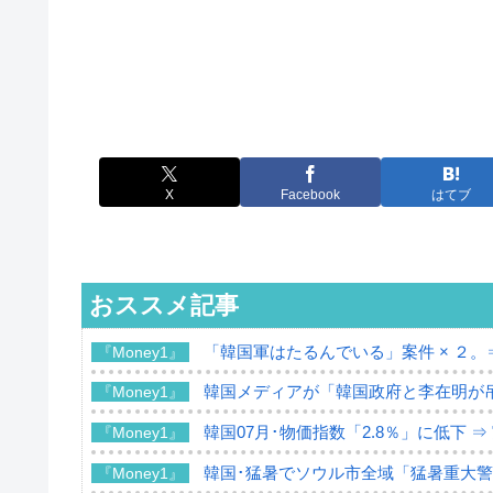
X
Facebook
はてブ
おススメ記事
「韓国軍はたるんでいる」案件 × ２。
『Money1』
韓国メディアが「韓国政府と李在明が
『Money1』
韓国07月･物価指数「2.8％」に低下 
『Money1』
韓国･猛暑でソウル市全域「猛暑重大
『Money1』