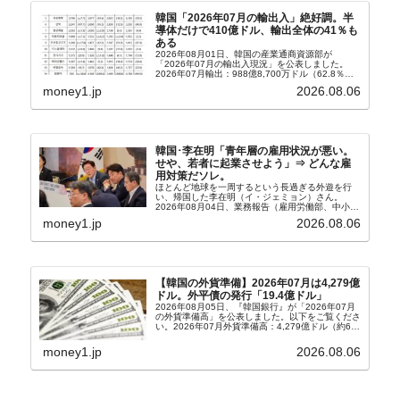
韓国「2026年07月の輸出入」絶好調。半
導体だけで410億ドル、輸出全体の41％も
ある
2026年08月01日、韓国の産業通商資源部が
「2026年07月の輸出入現況」を公表しました。
2026年07月輸出：988億8,700万ドル（62.8％）
輸入：685億6,300万ドル（26.5％）貿易収支：
money1.jp
2026.08.06
303億2,400万ドル2026...
韓国･李在明「青年層の雇用状況が悪い。
せや、若者に起業させよう」⇒ どんな雇
用対策だソレ。
ほとんど地球を一周するという長過ぎる外遊を行
い、帰国した李在明（イ・ジェミョン）さん。
2026年08月04日、業務報告（雇用労働部、中小ベ
ンチャー企業部、公正取引委員会）を主催。この席
money1.jp
2026.08.06
上、韓国大統領に成りおおせた李在明（イ・ジェミ
ョン）さん...
【韓国の外貨準備】2026年07月は4,279億
ドル。外平債の発行「19.4億ドル」
2026年08月05日、『韓国銀行』が「2026年07月
の外貨準備高」を公表しました。以下をご覧くださ
い。2026年07月外貨準備高：4,279億ドル（約67
兆4,456億円）※前月比：+6億ドル＜＜内訳＞＞
⇒Securities：3,80...
money1.jp
2026.08.06