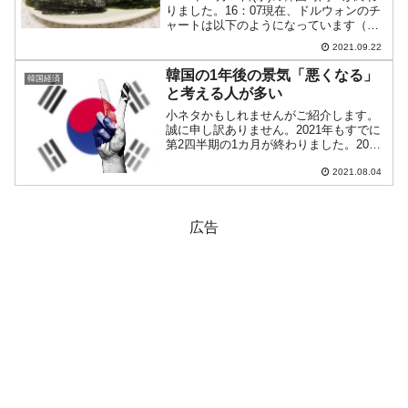
りました。16：07現在、ドルウォンのチ
ャートは以下のようになっています（チ
ャートは『Investing.com』より引用）。
2021.09.22
一時「1ドル＝1,181ウォン」までウォン
高方向に進行しましたが、跳...
韓国の1年後の景気「悪くなる」
韓国経済
と考える人が多い
小ネタかもしれませんがご紹介します。
誠に申し訳ありません。2021年もすでに
第2四半期の1カ月が終わりました。2021
年もあと5カ月で終わりですから、そろそ
ろ2022年に向けての見通しも出さなけれ
2021.08.04
ばなりません。というわけで調査会社
『韓国ギャ...
広告