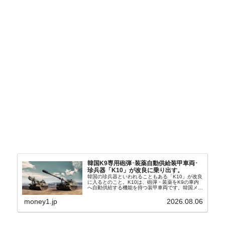
韓国K9専用砲弾･装薬自動供給装甲車両･
珍兵器「K10」が改良に乗り出す。
韓国の珍兵器といわれることもある「K10」が改良
に入るとのこと。K10は、砲弾・装薬をK9の車内
へ自動供給する機能を持つ装甲車両です。韓国メデ
ィア『Chosun Biz』が報じていますので、同記事
から以下に一部を引きます。2005年に初めて...
money1.jp
2026.08.06