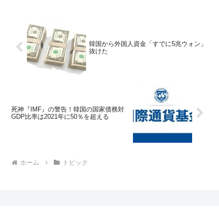
韓国から外国人資金「すでに5兆ウォン」
抜けた
死神『IMF』の警告！韓国の国家債務対
GDP比率は2021年に50％を超える
ホーム
トピック