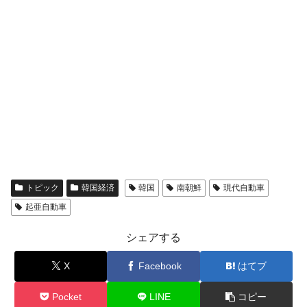
える賞金とは？
平成仮面ライダーの意外すぎるモチーフとは？
Fact1
発表から2日で大崩壊、鳴かず飛ばずに終わりそう
Fact1
なスーパーリーグとは？
日本人マスターズ挑戦の歴史。松山以前に最高位
Fact1
だった選手とは？
甲子園通算本塁打、最多の清原に次いで多く打っ
Fact1
ている意外な選手とは？
セレクトセールの高額取引馬が稼いだ金額とは？
Fact1
トピック
韓国経済
韓国
南朝鮮
現代自動車
起亜自動車
シェアする
X
Facebook
はてブ
Pocket
LINE
コピー