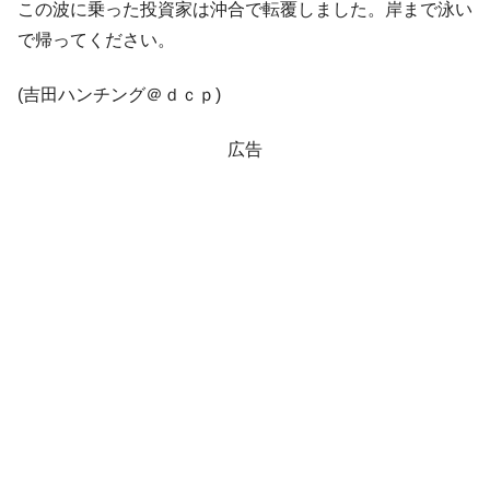
この波に乗った投資家は沖合で転覆しました。岸まで泳い
ぎ」では。
で帰ってください。
韓国鉄鋼最大手『POSCO』ズブズブ沈む。
『Money1』
営業利益80.2％も減少
(吉田ハンチング＠ｄｃｐ)
米国下院「韓国の公務員個人をターゲット
『Money1』
にぶん殴る法案」提出！⇒ クーパン問題は合衆国企業に対
広告
する差別。許してはおかぬ
韓国ボンクラ政策室長･金容範、株価暴落に
『Money1』
他人事のような発言。
韓国半導体『SKハイニックス』2026年2Qの
『Money1』
業績「史上最高益」当期純利益は前年同期比13.4倍に。
韓国･加徳島新国際空港「またも暗礁」の危
『Money1』
機 ⇒ 10.7兆では損が出るからできない。
【速報】韓国株式市場の暴落・本日07月29
『Money1』
日(水)もサイドカー・サーキットブレイカーの二段コンボ
発動！
IT産業は人を雇用する効果は低い。全産業の
『Money1』
半分未満しか雇用を生まない