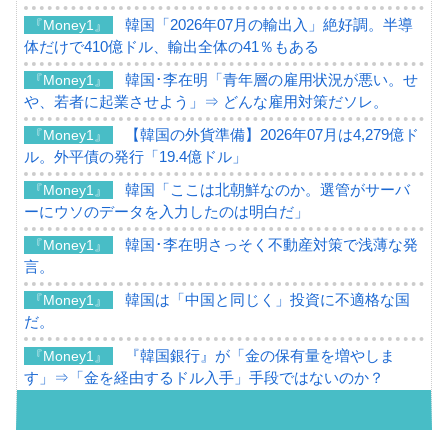
韓国「2026年07月の輸出入」絶好調。半導
『Money1』
体だけで410億ドル、輸出全体の41％もある
韓国･李在明「青年層の雇用状況が悪い。せ
『Money1』
や、若者に起業させよう」⇒ どんな雇用対策だソレ。
【韓国の外貨準備】2026年07月は4,279億ド
『Money1』
ル。外平債の発行「19.4億ドル」
韓国「ここは北朝鮮なのか。選管がサーバ
『Money1』
ーにウソのデータを入力したのは明白だ」
韓国･李在明さっそく不動産対策で浅薄な発
『Money1』
言。
韓国は「中国と同じく」投資に不適格な国
『Money1』
だ。
『韓国銀行』が「金の保有量を増やしま
『Money1』
す」⇒「金を経由するドル入手」手段ではないのか？
韓国･外為取引量「1日当たり1,214.4億ド
『Money1』
ル」まで拡大 ⇒ 海外資金の動きに強く左右される状態