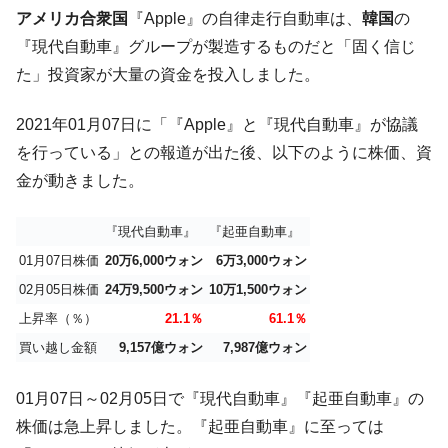
韓国･帰ってきた李在明。李在明を支持しな
アメリカ合衆国
『Apple』の自律走行自動車は、
韓国
の
『Money1』
い「50.5％」に上昇
『現代自動車』グループが製造するものだと「固く信じ
韓国大統領府ボンクラ政策室長が告発され
『Money1』
た」投資家が大量の資金を投入しました。
た ⇒ 国家が行った恐るべき株価操作であり、空前の国政壟
断
2021年01月07日に「『Apple』と『現代自動車』が協議
韓国･警察職員が「丸刈りになって抗議活
『Money1』
を行っている」との報道が出た後、以下のように株価、資
動」
金が動きました。
中国だけが鉄鋼輸出を異常増加させる ⇒ 中
『Money1』
国の過剰生産が世界を蝕む。
『現代自動車』
『起亜自動車』
韓国製造業「半導体絶好調」のウラで他業
『Money1』
01月07日株価
20万6,000ウォン
6万3,000ウォン
種は全般的「不調」⇒ PSIが示す現況は決して良くない。
02月05日株価
24万9,500ウォン
10万1,500ウォン
【米韓激突案件】韓国消費者院が『クーパ
『Money1』
上昇率（％）
21.1％
61.1％
ン』1人当たり賠償10万ウォンを認定 ⇒ 総額3兆7,000億
買い越し金額
9,157億ウォン
7,987億ウォン
韓国で猛暑。南東部では干ばつ
『Money1』
01月07日～02月05日で『現代自動車』『起亜自動車』の
韓国型イージス搭載の次世代駆逐艦
『Money1』
「KDDX」1番艦、2032年竣工と公示
株価は急上昇しました。『起亜自動車』に至っては