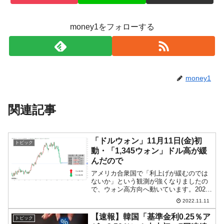
money1をフォローする
money1
関連記事
「ドルウォン」11月11日(金)初
トピック
動・「1,345ウォン」ドル高が緩
んだので
アメリカ合衆国で「利上げが緩むのでは
ないか」という観測が強くなりましたの
で、ウォン高方向へ動いています。2022
年11月11日(金)の市場が開きました。
2022.11.11
10:00現在、ドルウォンのチャートは以下
のようになっています（チャートは
【速報】韓国「基準金利0.25％ア
トピック
『Invest...