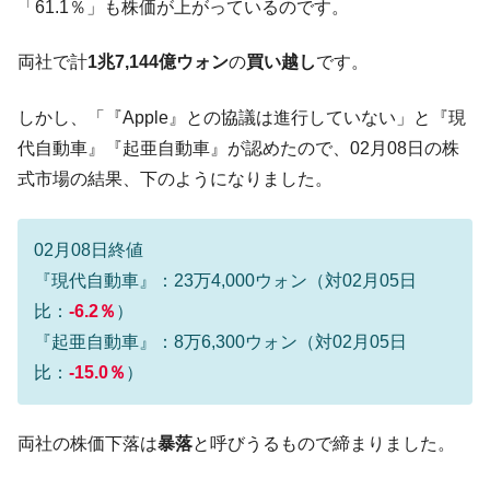
「61.1％」も株価が上がっているのです。
【対日本円】ウォン安が急進！ 日米の協調
『Money1』
に韓国がいっちょがみしたのでは。
両社で計
1兆7,144億ウォン
の
買い越し
です。
韓国政府『BYD』車への補助金を全廃 ⇒ 実
『Money1』
は韓国で『BYD』車は売れている。6カ月で対前年同期比
しかし、「『Apple』との協議は進行していない」と『現
1.9倍！
代自動車』『起亜自動車』が認めたので、02月08日の株
在韓米国大使スティールが着韓！⇒ さっそ
『Money1』
式市場の結果、下のようになりました。
く空港に詰めかけ「出て行け！」「極右勢力」のプラカー
ドを掲げる「在韓反米勢力」
韓国政府「2035年までに18.4GW規模のAIデ
『Money1』
02月08日終値
ータセンター整備」⇒ だから無理だってば。
『現代自動車』：23万4,000ウォン（対02月05日
JPモルガン「韓国レバレッジETFの清算は
『Money1』
比：
-6.2％
）
ほぼ終わった」
『起亜自動車』：8万6,300ウォン（対02月05日
韓国『国民年金公団』株価暴落で200兆蒸
『Money1』
比：
-15.0％
）
発。
韓国政府「ニセＫ-ブランドを通報しようキ
『Money1』
両社の株価下落は
暴落
と呼びうるもので締まりました。
ャンペーン」⇒ あの名物教授も登場！
韓国「橋が落ちました」⇒ 耐久性「なさす
『Money1』