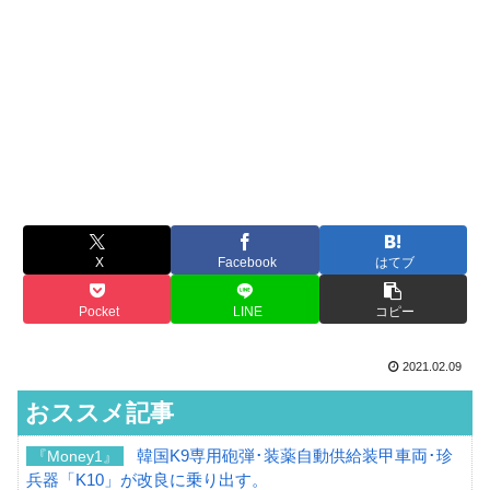
X
Facebook
はてブ
Pocket
LINE
コピー
2021.02.09
おススメ記事
韓国K9専用砲弾･装薬自動供給装甲車両･珍
『Money1』
兵器「K10」が改良に乗り出す。