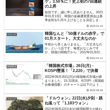
ゲ」3.50％に！史上初の7回連続
の上昇
短信です。誠に申し訳ありません。2023
年01月13日、韓国の金融通貨委員会は基
準金利を0.25％上げることを決定しまし
た。予定どおりですが、これで7回連続の
2023.01.13
金利上昇判断です。以下は、『韓国銀
行』が出したプレスリリースの全文で
韓国なんと「50億ドルの赤字」で
トピック
す。面倒くさい...
01月スタート。大丈夫なのか
年初から良くありません。「大丈夫なの
か」という話です。毎度おなじみです
が、韓国の関税庁から「2022年01月01～
10日の輸出入動向」のデータが公表され
2022.01.11
ました。以下をご覧ください。2022年01
月01～10日輸出：139億4,500万ドル（...
「韓国株式市場」26日(月)・
韓国経済
KOSPI墜落！「2,220」で決着
2022年09月26日(月)の韓国株式市場が締
まりました。15:31現在、KOSPI（韓国総
合株価指数）のチャートは以下のように
なっています（チャートは
2022.09.26
『Investing.com』より引用）。完全に支
持線が割れて決着しました。KOSPIは...
「ドルウォン」22日(水)夕刻・跳
トピック
ね返って「1,183ウォン」
2021年09月22日(水)の韓国時間※が終わ