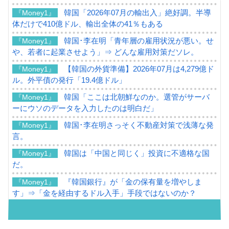
韓国「2026年07月の輸出入」絶好調。半導
『Money1』
体だけで410億ドル、輸出全体の41％もある
韓国･李在明「青年層の雇用状況が悪い。せ
『Money1』
や、若者に起業させよう」⇒ どんな雇用対策だソレ。
【韓国の外貨準備】2026年07月は4,279億ド
『Money1』
ル。外平債の発行「19.4億ドル」
韓国「ここは北朝鮮なのか。選管がサーバ
『Money1』
ーにウソのデータを入力したのは明白だ」
韓国･李在明さっそく不動産対策で浅薄な発
『Money1』
言。
韓国は「中国と同じく」投資に不適格な国
『Money1』
だ。
『韓国銀行』が「金の保有量を増やしま
『Money1』
す」⇒「金を経由するドル入手」手段ではないのか？
韓国･外為取引量「1日当たり1,214.4億ド
『Money1』
ル」まで拡大 ⇒ 海外資金の動きに強く左右される状態