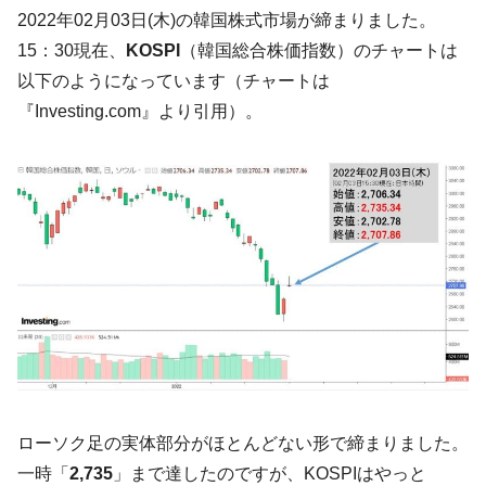
韓国･帰ってきた李在明。李在明を支持しな
2022年02月03日(木)の韓国株式市場が締まりました。
『Money1』
い「50.5％」に上昇
15：30現在、
KOSPI
（韓国総合株価指数）のチャートは
韓国大統領府ボンクラ政策室長が告発され
『Money1』
以下のようになっています（チャートは
た ⇒ 国家が行った恐るべき株価操作であり、空前の国政壟
『Investing.com』より引用）。
断
韓国･警察職員が「丸刈りになって抗議活
『Money1』
動」
中国だけが鉄鋼輸出を異常増加させる ⇒ 中
『Money1』
国の過剰生産が世界を蝕む。
韓国製造業「半導体絶好調」のウラで他業
『Money1』
種は全般的「不調」⇒ PSIが示す現況は決して良くない。
【米韓激突案件】韓国消費者院が『クーパ
『Money1』
ン』1人当たり賠償10万ウォンを認定 ⇒ 総額3兆7,000億
韓国で猛暑。南東部では干ばつ
『Money1』
韓国型イージス搭載の次世代駆逐艦
『Money1』
ローソク足の実体部分がほとんどない形で締まりました。
「KDDX」1番艦、2032年竣工と公示
一時「
2,735
」まで達したのですが、KOSPIはやっと