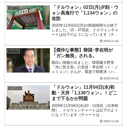
待つだけになりました。李在明（イ・ジ
ェミョン）さん本人も参加し、検察側と
「ドルウォン」02日(月)夕刻・ウ
トピック
弁護側の激論がかわされ、...
ォン高進行で「1,134ウォン」の
攻防
2020年11月02日(月)の韓国時間※が終了
しました。15：47現在、ドルウォンチャ
ートは以下のようになっています（チャ
ートは『Investing.com』より引用：以下
2020.11.02
同）。陰線ですが、現時点では前日の始
値まで押す力はなさそうです。現在...
【傑作な事態】韓国･李在明が
トピック
「ガン無視」される。
面白い情報が出ました。韓国最大野党
『共に民主党』の党首・李在明（イ・ジ
ェミョン）さんが、緊急で韓悳洙（ハ
ン・ドクス）国務総理（首相に相当）に
2025.04.01
「緊急で会いたい」と連絡したのです
が、韓悳洙（ハン・ドクス）さんは全く
「ドルウォン」11月04日(水)初
ドルウォン
無反応だった――というのです。...
動・天井「1,138ウォン」！どこ
まで下るかが問題
2020年11月04日(水)10：11現在（日本時
間）、ドルウォンチャートは以下のよう
になっています（チャートは
『Investing.com』より引用：以下同）。
2020.11.04
一応陽線ですが、すでに上下に長いヒゲ