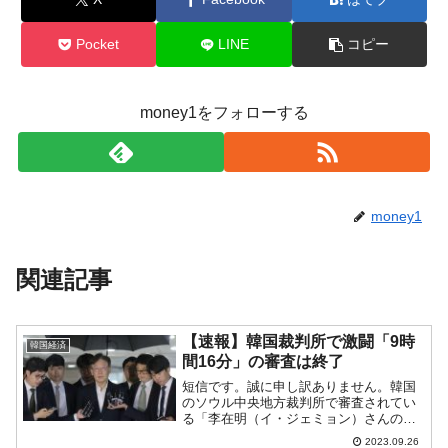
Pocket
LINE
コピー
money1をフォローする
money1
関連記事
【速報】韓国裁判所で激闘「9時
韓国経済
間16分」の審査は終了
短信です。誠に申し訳ありません。韓国
のソウル中央地方裁判所で審査されてい
る「李在明（イ・ジェミョン）さんの逮
捕令状」ですが、審査は終了し、判断を
2023.09.26