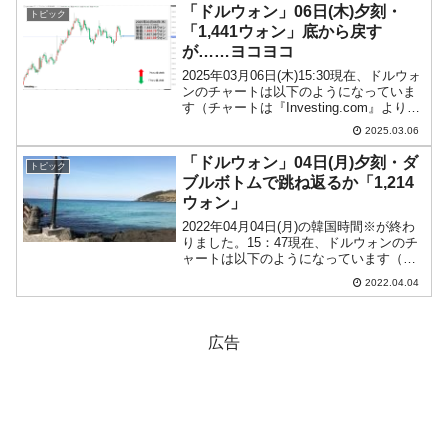
が出ており「この辺りで膠着状態」みた
「ドルウォン」06日(木)夕刻・
トピック
いなロ...
「1,441ウォン」底から戻す
が……ヨコヨコ
2025年03月06日(木)15:30現在、ドルウォ
ンのチャートは以下のようになっていま
す（チャートは『Investing.com』より引
用）。下ヒゲが出ています。底から戻し
2025.03.06
ましたがまだ陰線です。現在のところ「1
ドル＝1,441ウォン」近辺...
「ドルウォン」04日(月)夕刻・ダ
トピック
ブルボトムで跳ね返るか「1,214
ウォン」
2022年04月04日(月)の韓国時間※が終わ
りました。15：47現在、ドルウォンのチ
ャートは以下のようになっています（チ
ャートは『Investing.com』より引用）。
2022.04.04
陰線が長くなりました。ウォン高方向が
進行し、現在のところ「1ドル＝1...
広告