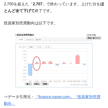
【対日本円】ウォン安が急進！ 日米の協調
『Money1』
2,700を超えた「
2,707
」で終わっています。上げた分を
ほ
に韓国がいっちょがみしたのでは。
とんど全て下げて
終了です。
韓国政府『BYD』車への補助金を全廃 ⇒ 実
『Money1』
は韓国で『BYD』車は売れている。6カ月で対前年同期比
投資家別売買動向は以下です。
1.9倍！
在韓米国大使スティールが着韓！⇒ さっそ
『Money1』
く空港に詰めかけ「出て行け！」「極右勢力」のプラカー
ドを掲げる「在韓反米勢力」
韓国政府「2035年までに18.4GW規模のAIデ
『Money1』
ータセンター整備」⇒ だから無理だってば。
JPモルガン「韓国レバレッジETFの清算は
『Money1』
ほぼ終わった」
韓国『国民年金公団』株価暴落で200兆蒸
『Money1』
発。
韓国政府「ニセＫ-ブランドを通報しようキ
『Money1』
⇒データ引用元：
『finance.naver.com』「投資家別売買
ャンペーン」⇒ あの名物教授も登場！
動向」
韓国「橋が落ちました」⇒ 耐久性「なさす
『Money1』