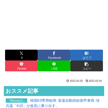
X
Facebook
はてブ
Pocket
LINE
コピー
2022.02.03
2022.02.04
おススメ記事
韓国K9専用砲弾･装薬自動供給装甲車両･珍
『Money1』
兵器「K10」が改良に乗り出す。