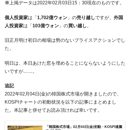
※
上掲データは2022年02月03日15：30現在のものです。
ぎ」では。
韓国鉄鋼最大手『POSCO』ズブズブ沈む。
『Money1』
個人投資家
は「
1,702億ウォン
」の
売り越し
ですが、
外国
営業利益80.2％も減少
人投資家
は「
103億ウォン
」の
買い越し
。
米国下院「韓国の公務員個人をターゲット
『Money1』
にぶん殴る法案」提出！⇒ クーパン問題は合衆国企業に対
旧正月明け初日の相場は勢のないプライスアクションでし
する差別。許してはおかぬ
た。
韓国ボンクラ政策室長･金容範、株価暴落に
『Money1』
他人事のような発言。
明日は、本日あけた窓を埋めることにならないようにした
韓国半導体『SKハイニックス』2026年2Qの
『Money1』
いですが……。
業績「史上最高益」当期純利益は前年同期比13.4倍に。
韓国･加徳島新国際空港「またも暗礁」の危
『Money1』
追記
機 ⇒ 10.7兆では損が出るからできない。
2022年02月04日(金)の韓国株式市場が開きましたので、
【速報】韓国株式市場の暴落・本日07月29
『Money1』
KOSPIチャートの初動状況を以下の記事にまとめまし
日(水)もサイドカー・サーキットブレイカーの二段コンボ
た。本記事と併せてお読み頂ければ幸いです。
発動！
IT産業は人を雇用する効果は低い。全産業の
『Money1』
「韓国株式市場」02月04日(金)初動・KOSPI連騰
半分未満しか雇用を生まない