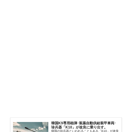
韓国K9専用砲弾･装薬自動供給装甲車両･
珍兵器「K10」が改良に乗り出す。
韓国の珍兵器といわれることもある「K10」が改良