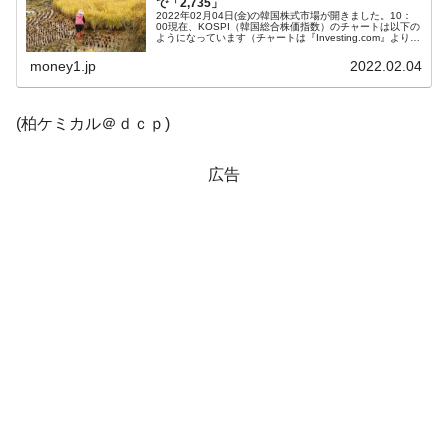
で「2,735」
2022年02月04日(金)の韓国株式市場が開きました。10：
00現在、KOSPI（韓国総合株価指数）のチャートは以下の
韓国「株式市場が賭博場のように変質した
『Money1』
ようになっています（チャートは『Investing.com』より引
用）。本日も陽線で上昇していますが、上値は重いです。
のは政界の責任だ」
K...
money1.jp
2022.02.04
韓国「2026年1Q 資金循環統計」面白い結果
『Money1』
に。
(柏ケミカル＠ｄｃｐ)
韓国化学企業最大手『ロッテケミカル』純
『Money1』
借入金が約8兆。信用格付け「ネガティブ」にダウン
広告
韓国株式市場･暗黒の火曜日。サーキットブ
『Money1』
レイカーも発動！ 半導体2銘柄の暴落
日本の誇る海洋資源調査船『白嶺』は先進技術の
Fact1
塊！
夏の甲子園、優勝校を最も多く輩出している都道
Fact1
府県とは？
今話題の「楽天ライオンズ」とは？
Fact1
奇跡の毛色「白毛馬」とは？
Fact1
全て勝つといくら？ 競馬GI競走で勝利騎手がもら
Fact1