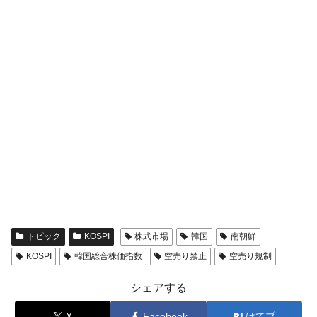
トピック
KOSPI
株式市場
韓国
南朝鮮
KOSPI
韓国総合株価指数
空売り禁止
空売り規制
シェアする
X
Facebook
はてブ