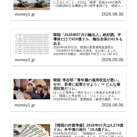
に入るとのこと。K10は、砲弾・装薬をK9の車内
へ自動供給する機能を持つ装甲車両です。韓国メデ
ィア『Chosun Biz』が報じていますので、同記事
から以下に一部を引きます。2005年に初めて...
money1.jp
2026.08.06
韓国「2026年07月の輸出入」絶好調。半
導体だけで410億ドル、輸出全体の41％も
ある
2026年08月01日、韓国の産業通商資源部が
「2026年07月の輸出入現況」を公表しました。
2026年07月輸出：988億8,700万ドル（62.8％）
輸入：685億6,300万ドル（26.5％）貿易収支：
money1.jp
2026.08.06
303億2,400万ドル2026...
韓国･李在明「青年層の雇用状況が悪い。
せや、若者に起業させよう」⇒ どんな雇
用対策だソレ。
ほとんど地球を一周するという長過ぎる外遊を行
い、帰国した李在明（イ・ジェミョン）さん。
2026年08月04日、業務報告（雇用労働部、中小ベ
ンチャー企業部、公正取引委員会）を主催。この席
money1.jp
2026.08.06
上、韓国大統領に成りおおせた李在明（イ・ジェミ
ョン）さん...
【韓国の外貨準備】2026年07月は4,279億
ドル。外平債の発行「19.4億ドル」
2026年08月05日、『韓国銀行』が「2026年07月
の外貨準備高」を公表しました。以下をご覧くださ