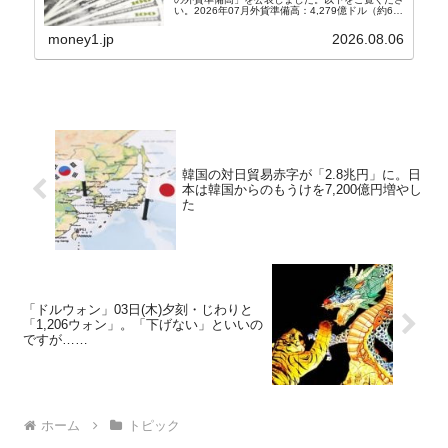
い。2026年07月外貨準備高：4,279億ドル（約67
兆4,456億円）※前月比：+6億ドル＜＜内訳＞＞
⇒Securities：3,80...
money1.jp
2026.08.06
韓国の対日貿易赤字が「2.8兆円」に。日
本は韓国からのもうけを7,200億円増やし
た
「ドルウォン」03日(木)夕刻・じわりと
「1,206ウォン」。「下げない」といいの
ですが……
ホーム
トピック