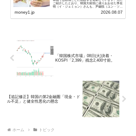
ご紹介したとおり、韓国大統領に成りおおせた李在
明（イ・ジェミョン）さんも、尹錫悦（ユン・ソギ
ョル）前政権が行った――「新出発基金」をバッド
money1.jp
2026.08.07
バンクにして不良債権の買い取りを行い、分割償還
や元利減免...
「韓国株式市場」08日(火)決着・
KOSPI「2,399」残念2,400寸前。
【追記修正】韓国の第2金融圏「現金・ド
ル不足」と健全性悪化の懸念
ホーム
トピック