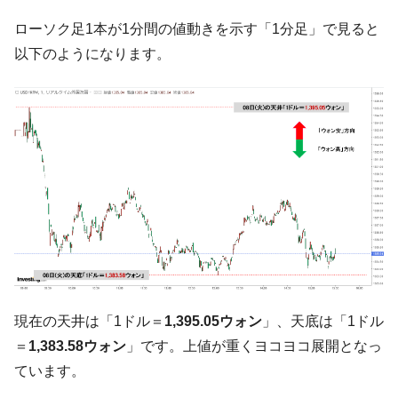
中国だけが鉄鋼輸出を異常増加させる ⇒ 中
『Money1』
ローソク足1本が1分間の値動きを示す「1分足」で見ると
国の過剰生産が世界を蝕む。
以下のようになります。
韓国製造業「半導体絶好調」のウラで他業
『Money1』
種は全般的「不調」⇒ PSIが示す現況は決して良くない。
【米韓激突案件】韓国消費者院が『クーパ
『Money1』
ン』1人当たり賠償10万ウォンを認定 ⇒ 総額3兆7,000億
韓国で猛暑。南東部では干ばつ
『Money1』
韓国型イージス搭載の次世代駆逐艦
『Money1』
「KDDX」1番艦、2032年竣工と公示
【対日本円】ウォン安が急進！ 日米の協調
『Money1』
に韓国がいっちょがみしたのでは。
韓国政府『BYD』車への補助金を全廃 ⇒ 実
『Money1』
は韓国で『BYD』車は売れている。6カ月で対前年同期比
現在の天井は「1ドル＝
1,395.05ウォン
」、天底は「1ドル
1.9倍！
＝
1,383.58ウォン
」です。上値が重くヨコヨコ展開となっ
在韓米国大使スティールが着韓！⇒ さっそ
『Money1』
ています。
く空港に詰めかけ「出て行け！」「極右勢力」のプラカー