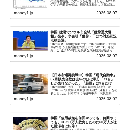
の消費者物価」のデータを公表しました。2026年
07月の消費者物価は、農畜水産物および石油類の
上昇率が鈍化したことなどにより、前年同月比
2.8％上昇（06月は3.2％）となり、上昇率は前...
money1.jp
2026.08.07
韓国･猛暑でソウル市全域「猛暑重大警
報」発令。李在明「猛暑・干ばつ対処状況
点検会議」
2026年夏。韓国は猛暑です。2026年08月2日午後
1時26分には慶尚南道の梁山市で「42.5℃」を記
録。これは1904年に近代的な気象観測が始まって
以来の韓国史上最高気温です。08月04日には、ソ
money1.jp
2026.08.07
ウル市全域への「猛暑重大警報」が発令され...
【日本市場再挑戦中】韓国『現代自動車』
07月販売台数は去年のほぼ半分「71台」
しか売れなかった。『起亜』は9台だけ
2026年08月06日、『日本自動車輸入組合』が
「2026年7月度輸入車新規登録台数（速報）」を公
表しました。日本市場に再挑戦中の『現代自動
車』、また日本市場を攻略したい『BYD』の販売
money1.jp
2026.08.07
台数はこの中に捉えられているはずです。先月から
は韓国の...
韓国「信用赦免を何回やっても、何回やっ
ても」⇒ 257万人赦免したのに60万人がま
た延滞者に転落！
韓国では政権ごとに徳政令を発動しています。先に