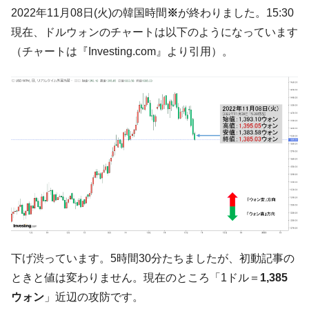
韓国「ここは北朝鮮なのか。選管がサーバ
『Money1』
2022年11月08日(火)の韓国時間
※
が終わりました。15:30
ーにウソのデータを入力したのは明白だ」
現在、ドルウォンのチャートは以下のようになっています
韓国･李在明さっそく不動産対策で浅薄な発
『Money1』
（チャートは『Investing.com』より引用）。
言。
韓国は「中国と同じく」投資に不適格な国
『Money1』
だ。
『韓国銀行』が「金の保有量を増やしま
『Money1』
す」⇒「金を経由するドル入手」手段ではないのか？
韓国･外為取引量「1日当たり1,214.4億ド
『Money1』
ル」まで拡大 ⇒ 海外資金の動きに強く左右される状態
韓国･帰ってきた李在明。李在明を支持しな
『Money1』
い「50.5％」に上昇
韓国大統領府ボンクラ政策室長が告発され
『Money1』
た ⇒ 国家が行った恐るべき株価操作であり、空前の国政壟
下げ渋っています。5時間30分たちましたが、初動記事の
断
ときと値は変わりません。現在のところ「1ドル＝
1,385
韓国･警察職員が「丸刈りになって抗議活
『Money1』
ウォン
」近辺の攻防です。
動」