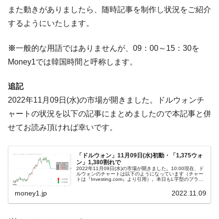
ドを掲げる「在韓反米勢力」
また動きがありましたら、随時記事を制作し状況をご紹介
韓国政府「2035年までに18.4GW規模のAIデ
『Money1』
するようにいたします。
ータセンター整備」⇒ だから無理だってば。
JPモルガン「韓国レバレッジETFの清算は
『Money1』
※
一般的な用語ではありませんが、09：00～15：30を
ほぼ終わった」
Money1では韓国時間と呼称します。
韓国『国民年金公団』株価暴落で200兆蒸
『Money1』
発。
追記
韓国政府「ニセＫ-ブランドを通報しようキ
『Money1』
2022年11月09日(水)の市場が開きました。ドルウォンチ
ャンペーン」⇒ あの名物教授も登場！
ャートの状況を以下の記事にまとめましたので本記事と併
韓国「橋が落ちました」⇒ 耐久性「なさす
『Money1』
せてお読み頂ければ幸いです。
ぎ」では。
韓国鉄鋼最大手『POSCO』ズブズブ沈む。
『Money1』
「ドルウォン」11月09日(水)初動・「1,375ウォ
ン」1,380割れで
営業利益80.2％も減少
2022年11月09日(水)の市場が開きました。10:00現在、ド
ルウォンのチャートは以下のようになっています（チャー
米国下院「韓国の公務員個人をターゲット
『Money1』
トは『Investing.com』より引用）。本日もL字型のプライ
スアクションとなっています。「1ドル＝1,400ウォン」...
にぶん殴る法案」提出！⇒ クーパン問題は合衆国企業に対
money1.jp
2022.11.09
する差別。許してはおかぬ
韓国ボンクラ政策室長･金容範、株価暴落に
『Money1』