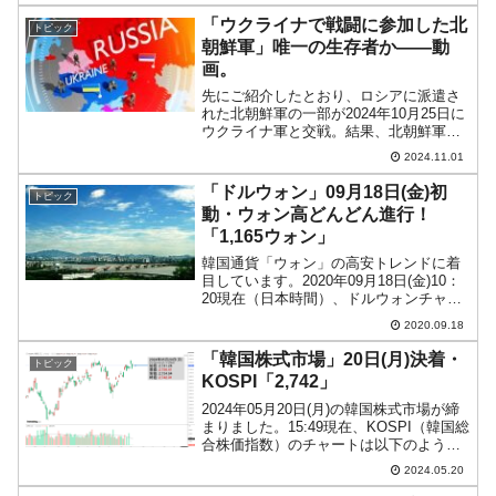
1,374ウォン」まで下...
「ウクライナで戦闘に参加した北
トピック
朝鮮軍」唯一の生存者か――動
画。
先にご紹介したとおり、ロシアに派遣さ
れた北朝鮮軍の一部が2024年10月25日に
ウクライナ軍と交戦。結果、北朝鮮軍兵
士は一人を残して全滅した――という情
2024.11.01
報が出ています。情報の出どころは、リ
トアニアを拠点とする非営利団体『ブル
「ドルウォン」09月18日(金)初
トピック
ー・イエロー』の...
動・ウォン高どんどん進行！
「1,165ウォン」
韓国通貨「ウォン」の高安トレンドに着
目しています。2020年09月18日(金)10：
20現在（日本時間）、ドルウォンチャー
トは以下のようになっています（チャー
2020.09.18
トは『Investing.com』より引用：以下
同）。本日も初動段階から長い陰線で...
「韓国株式市場」20日(月)決着・
トピック
KOSPI「2,742」
2024年05月20日(月)の韓国株式市場が締
まりました。15:49現在、KOSPI（韓国総
合株価指数）のチャートは以下のように
なっています（チャートは
2024.05.20
『Investing.com』より引用）。投資家別