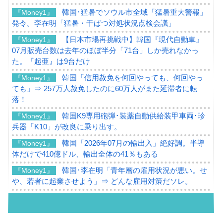
韓国･猛暑でソウル市全域「猛暑重大警報」
『Money1』
発令。李在明「猛暑・干ばつ対処状況点検会議」
【日本市場再挑戦中】韓国『現代自動車』
『Money1』
07月販売台数は去年のほぼ半分「71台」しか売れなかっ
た。『起亜』は9台だけ
韓国「信用赦免を何回やっても、何回やっ
『Money1』
ても」⇒ 257万人赦免したのに60万人がまた延滞者に転
落！
韓国K9専用砲弾･装薬自動供給装甲車両･珍
『Money1』
兵器「K10」が改良に乗り出す。
韓国「2026年07月の輸出入」絶好調。半導
『Money1』
体だけで410億ドル、輸出全体の41％もある
韓国･李在明「青年層の雇用状況が悪い。せ
『Money1』
や、若者に起業させよう」⇒ どんな雇用対策だソレ。
【韓国の外貨準備】2026年07月は4,279億ド
『Money1』
ル。外平債の発行「19.4億ドル」