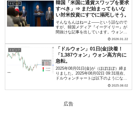
売買動向は以下です。⇒データ引用元：
韓国「米国に通貨スワップを要求
トピック
『...
すべき」⇒ まだ始まってもいな
い対米投資にすでに溺死しそう。
そんなもんはねーよ――という話なので
すが、韓国メディア『イーデイリー』が
間抜けな記事を出しています。ウォン安
方向に戻していますので、出るべくして
2026.01.22
出た――なのですが。以下にその間抜け
な記事から一部を引用します。（前略）
「ドルウォン」01日(金)決着！
トピック
関税交渉の結果を盛り込ん...
「1,387ウォン」ウォン高方向に
急転。
2025年08月01日(金)が（ほぼほぼ）締ま
りました。2025年08月02日 09:31現在、
ドルウォンチャートは以下のようになっ
ています（チャートは『Investing.com』
2025.08.02
より引用：以下同）。一時「1ドル＝
1,406ウォン」までウ...
広告