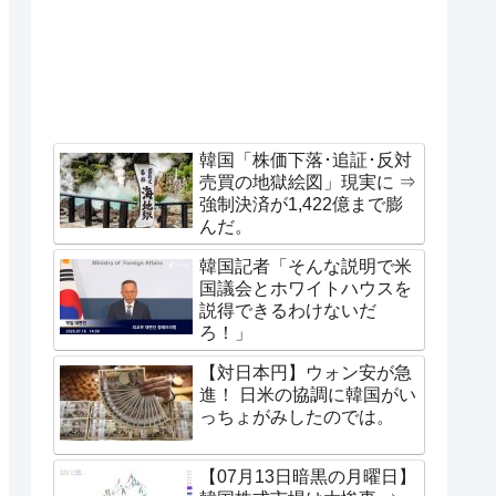
韓国「株価下落･追証･反対
売買の地獄絵図」現実に ⇒
強制決済が1,422億まで膨
んだ。
韓国記者「そんな説明で米
国議会とホワイトハウスを
説得できるわけないだ
ろ！」
【対日本円】ウォン安が急
進！ 日米の協調に韓国がい
っちょがみしたのでは。
【07月13日暗黒の月曜日】