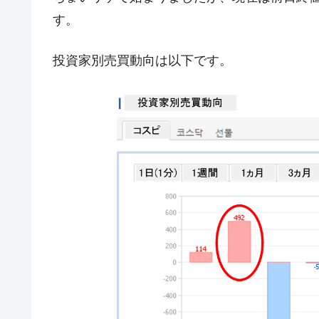
す。
米国下院「韓国の公務員個人をターゲ
『Money1』
する差別。許してはおかぬ
投資家別売買動向は以下です。
韓国ボンクラ政策室長･金容範、株価
『Money1』
韓国半導体『SKハイニックス』2026
『Money1』
韓国･加徳島新国際空港「またも暗礁」の
『Money1』
【速報】韓国株式市場の暴落・本日07
『Money1』
発動！
IT産業は人を雇用する効果は低い。全
『Money1』
韓国「株式市場が賭博場のように変質
『Money1』
韓国「2026年1Q 資金循環統計」面白
『Money1』
韓国化学企業最大手『ロッテケミカル
『Money1』
日本の誇る海洋資源調査船『白嶺』は先進技
Fact1
夏の甲子園、優勝校を最も多く輩出している
Fact1