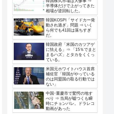
韓国株式市場は大惨事 ⇒
半導体だけで上がってきた
相場が逆回転した。
韓国KOSPI「サイドカー発
動され過ぎ」問題 ⇒ いく
ら何でも41回は落ちすぎ
だ。
韓国政府「米国のカツアゲ
に怯える」⇒ 「15％でまと
まるハズ」とタカをくくっ
ている。
米国元ホワイトハウス首席
補佐官「韓国がやっている
のは同盟国の取る行動では
ない」
中国･重慶市で驚愕の地す
べり ⇒ 当局が嘘つくも瞬
時にチョンバレ。ドラレコ
動画があった