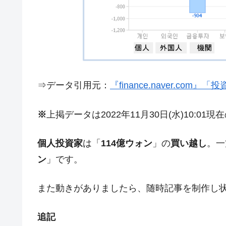
今話題の「楽天ライオンズ」とは？
Fact1
奇跡の毛色「白毛馬」とは？
Fact1
全て勝つといくら？ 競馬GI競走で勝利騎手
Fact1
平成仮面ライダーの意外すぎるモチーフとは
Fact1
⇒データ引用元：
『finance.naver.com
発表から2日で大崩壊、鳴かず飛ばずに終わ
Fact1
日本人マスターズ挑戦の歴史。松山以前に最
Fact1
※
上掲データは2022年11月30日(水)10:01
甲子園通算本塁打、最多の清原に次いで多く
Fact1
個人投資家
は「
114億ウォン
」の
買い越し
。一
セレクトセールの高額取引馬が稼いだ金額と
Fact1
ン
」です。
また動きがありましたら、随時記事を制作し
追記