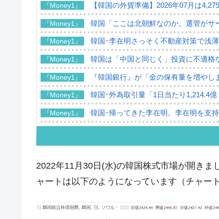
【韓国の外貨準備】2026年07月は4,2
『Money1』
韓国「ここは北朝鮮なのか。選管がサ
『Money1』
韓国･李在明さっそく不動産対策で浅
『Money1』
韓国は「中国と同じく」投資に不適格
『Money1』
『韓国銀行』が「金の保有量を増やし
『Money1』
韓国･外為取引量「1日当たり1,214.
『Money1』
韓国･帰ってきた李在明。李在明を支持し
『Money1』
韓国大統領府ボンクラ政策室長が告発さ
『Money1』
壟断
韓国･警察職員が「丸刈りになって抗
『Money1』
2022年11月30日(水)の韓国株式市場が開きまし
中国だけが鉄鋼輸出を異常増加させる 
『Money1』
ャートは以下のようになっています（チャートは『I
韓国製造業「半導体絶好調」のウラで他
『Money1』
【米韓激突案件】韓国消費者院が『クーパ
『Money1』