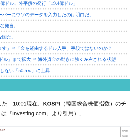
79億ドル。外平債の発行「19.4億ドル」
ーバーにウソのデータを入力したのは明白だ」
薄な発言。
な国だ。
ます」⇒「金を経由するドル入手」手段ではないのか？
4億ドル」まで拡大 ⇒ 海外資金の動きに強く左右される状態
ない「50.5％」に上昇
れた ⇒ 国家が行った恐るべき株価操作であり、空前の国政
議活動」
た。10:01現在、
KOSPI
（韓国総合株価指数）のチ
⇒ 中国の過剰生産が世界を蝕む。
nvesting.com』より引用）。
業種は全般的「不調」⇒ PSIが示す現況は決して良くない。
ン』1人当たり賠償10万ウォンを認定 ⇒ 総額3兆7,000億