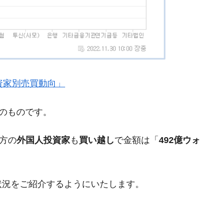
がもらえる賞金とは？
？
』「投資家別売買動向」
りそうなスーパーリーグとは？
高位だった選手とは？
現在のものです。
打っている意外な選手とは？
方の
外国人投資家
も
買い越し
で金額は「
492億ウォ
は？
状況をご紹介するようにいたします。