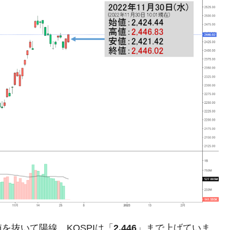
DX」1番艦、2032年竣工と公示
の協調に韓国がいっちょがみしたのでは。
⇒ 実は韓国で『BYD』車は売れている。6カ月で対前年同期比
さっそく空港に詰めかけ「出て行け！」「極右勢力」のプラカー
模のAIデータセンター整備」⇒ だから無理だってば。
清算はほぼ終わった」
兆蒸発。
うキャンペーン」⇒ あの名物教授も登場！
さすぎ」では。
抜いて陽線。KOSPIは「
2,446
」まで上げていま
む。営業利益80.2％も減少