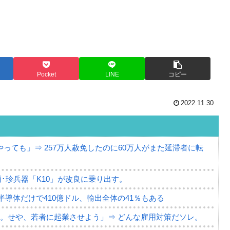
Pocket
LINE
コピー
2022.11.30
っても」⇒ 257万人赦免したのに60万人がまた延滞者に転
･珍兵器「K10」が改良に乗り出す。
。半導体だけで410億ドル、輸出全体の41％もある
。せや、若者に起業させよう」⇒ どんな雇用対策だソレ。