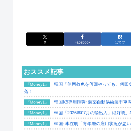
X
Facebook
はてブ
おススメ記事
韓国「信用赦免を何回やっても、何回や
『Money1』
落！
韓国K9専用砲弾･装薬自動供給装甲車両
『Money1』
韓国「2026年07月の輸出入」絶好調
『Money1』
韓国･李在明「青年層の雇用状況が悪い
『Money1』