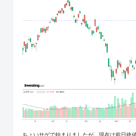
韓国で猛暑。南東部では干ばつ
『Money1』
韓国型イージス搭載の次世代駆逐艦「KD
『Money1』
【対日本円】ウォン安が急進！ 日米
『Money1』
韓国政府『BYD』車への補助金を全廃 
『Money1』
1.9倍！
在韓米国大使スティールが着韓！⇒ 
『Money1』
ドを掲げる「在韓反米勢力」
韓国政府「2035年までに18.4GW規
『Money1』
JPモルガン「韓国レバレッジETFの
『Money1』
韓国『国民年金公団』株価暴落で200
『Money1』
韓国政府「ニセＫ-ブランドを通報しよ
『Money1』
韓国「橋が落ちました」⇒ 耐久性「な
『Money1』
ちょいサゲで始まりましたが、現在は前日終値を
韓国鉄鋼最大手『POSCO』ズブズブ沈
『Money1』