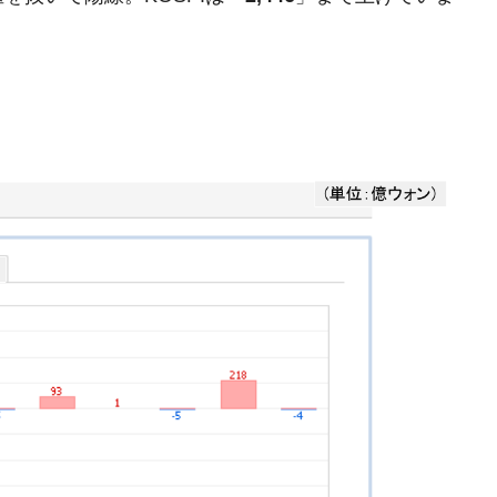
ットにぶん殴る法案」提出！⇒ クーパン問題は合衆国企業に対
暴落に他人事のような発言。
年2Qの業績「史上最高益」当期純利益は前年同期比13.4倍に。
危機 ⇒ 10.7兆では損が出るからできない。
月29日(水)もサイドカー・サーキットブレイカーの二段コンボ
産業の半分未満しか雇用を生まない
したのは政界の責任だ」
い結果に。
』純借入金が約8兆。信用格付け「ネガティブ」にダウン
術の塊！
都道府県とは？