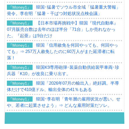
韓国･猛暑でソウル市全域「猛暑重大警報」
『Money1』
発令。李在明「猛暑・干ばつ対処状況点検会議」
【日本市場再挑戦中】韓国『現代自動車』
『Money1』
07月販売台数は去年のほぼ半分「71台」しか売れなかっ
た。『起亜』は9台だけ
韓国「信用赦免を何回やっても、何回やっ
『Money1』
ても」⇒ 257万人赦免したのに60万人がまた延滞者に転
落！
韓国K9専用砲弾･装薬自動供給装甲車両･珍
『Money1』
兵器「K10」が改良に乗り出す。
韓国「2026年07月の輸出入」絶好調。半導
『Money1』
体だけで410億ドル、輸出全体の41％もある
韓国･李在明「青年層の雇用状況が悪い。せ
『Money1』
や、若者に起業させよう」⇒ どんな雇用対策だソレ。
【韓国の外貨準備】2026年07月は4,279億ド
『Money1』
ル。外平債の発行「19.4億ドル」