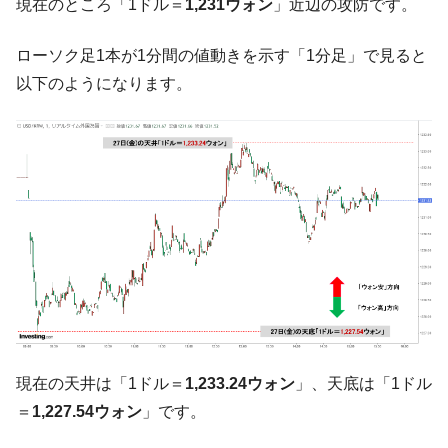
現在のところ「1ドル＝
1,231ウォン
」近辺の攻防です。
中国だけが鉄鋼輸出を異常増加させる ⇒ 中
『Money1』
国の過剰生産が世界を蝕む。
ローソク足1本が1分間の値動きを示す「1分足」で見ると
韓国製造業「半導体絶好調」のウラで他業
『Money1』
以下のようになります。
種は全般的「不調」⇒ PSIが示す現況は決して良くない。
【米韓激突案件】韓国消費者院が『クーパ
『Money1』
ン』1人当たり賠償10万ウォンを認定 ⇒ 総額3兆7,000億
韓国で猛暑。南東部では干ばつ
『Money1』
韓国型イージス搭載の次世代駆逐艦
『Money1』
「KDDX」1番艦、2032年竣工と公示
【対日本円】ウォン安が急進！ 日米の協調
『Money1』
に韓国がいっちょがみしたのでは。
韓国政府『BYD』車への補助金を全廃 ⇒ 実
『Money1』
は韓国で『BYD』車は売れている。6カ月で対前年同期比
1.9倍！
現在の天井は「1ドル＝
1,233.24ウォン
」、天底は「1ドル
在韓米国大使スティールが着韓！⇒ さっそ
『Money1』
＝
1,227.54ウォン
」です。
く空港に詰めかけ「出て行け！」「極右勢力」のプラカー