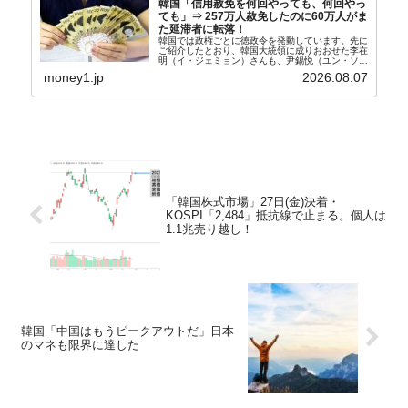
韓国「信用赦免を何回やっても、何回やっ
ても」⇒ 257万人赦免したのに60万人がま
た延滞者に転落！
韓国では政権ごとに徳政令を発動しています。先に
ご紹介したとおり、韓国大統領に成りおおせた李在
明（イ・ジェミョン）さんも、尹錫悦（ユン・ソギ
ョル）前政権が行った――「新出発基金」をバッド
money1.jp
2026.08.07
バンクにして不良債権の買い取りを行い、分割償還
や元利減免...
「韓国株式市場」27日(金)決着・
KOSPI「2,484」抵抗線で止まる。個人は
1.1兆売り越し！
韓国「中国はもうピークアウトだ」日本
のマネも限界に達した