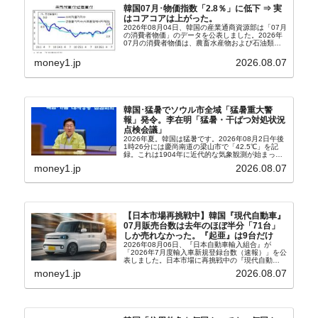
韓国07月･物価指数「2.8％」に低下 ⇒ 実
はコアコアは上がった。
2026年08月04日、韓国の産業通商資源部は「07月
の消費者物価」のデータを公表しました。2026年
07月の消費者物価は、農畜水産物および石油類の
上昇率が鈍化したことなどにより、前年同月比
2.8％上昇（06月は3.2％）となり、上昇率は前...
money1.jp
2026.08.07
韓国･猛暑でソウル市全域「猛暑重大警
報」発令。李在明「猛暑・干ばつ対処状況
点検会議」
2026年夏。韓国は猛暑です。2026年08月2日午後
1時26分には慶尚南道の梁山市で「42.5℃」を記
録。これは1904年に近代的な気象観測が始まって
以来の韓国史上最高気温です。08月04日には、ソ
money1.jp
2026.08.07
ウル市全域への「猛暑重大警報」が発令され...
【日本市場再挑戦中】韓国『現代自動車』
07月販売台数は去年のほぼ半分「71台」
しか売れなかった。『起亜』は9台だけ
2026年08月06日、『日本自動車輸入組合』が
「2026年7月度輸入車新規登録台数（速報）」を公
表しました。日本市場に再挑戦中の『現代自動
車』、また日本市場を攻略したい『BYD』の販売
money1.jp
2026.08.07
台数はこの中に捉えられているはずです。先月から
は韓国の...