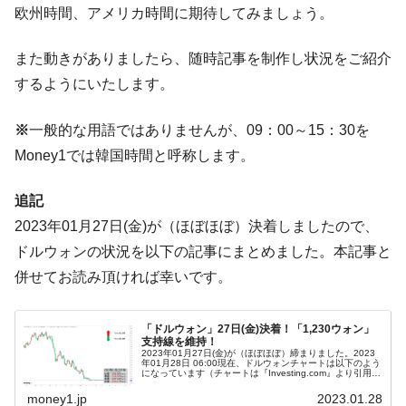
ドを掲げる「在韓反米勢力」
欧州時間、アメリカ時間に期待してみましょう。
韓国政府「2035年までに18.4GW規模のAIデ
『Money1』
ータセンター整備」⇒ だから無理だってば。
また動きがありましたら、随時記事を制作し状況をご紹介
JPモルガン「韓国レバレッジETFの清算は
するようにいたします。
『Money1』
ほぼ終わった」
※
一般的な用語ではありませんが、09：00～15：30を
韓国『国民年金公団』株価暴落で200兆蒸
『Money1』
発。
Money1では韓国時間と呼称します。
韓国政府「ニセＫ-ブランドを通報しようキ
『Money1』
追記
ャンペーン」⇒ あの名物教授も登場！
2023年01月27日(金)が（ほぼほぼ）決着しましたので、
韓国「橋が落ちました」⇒ 耐久性「なさす
『Money1』
ドルウォンの状況を以下の記事にまとめました。本記事と
ぎ」では。
併せてお読み頂ければ幸いです。
韓国鉄鋼最大手『POSCO』ズブズブ沈む。
『Money1』
営業利益80.2％も減少
「ドルウォン」27日(金)決着！「1,230ウォン」
米国下院「韓国の公務員個人をターゲット
『Money1』
支持線を維持！
にぶん殴る法案」提出！⇒ クーパン問題は合衆国企業に対
2023年01月27日(金)が（ほぼほぼ）締まりました。2023
年01月28日 06:00現在、ドルウォンチャートは以下のよう
する差別。許してはおかぬ
になっています（チャートは『Investing.com』より引用：
以下同）。すごいです。本日も支持線を維持したよう...
money1.jp
2023.01.28
韓国ボンクラ政策室長･金容範、株価暴落に
『Money1』