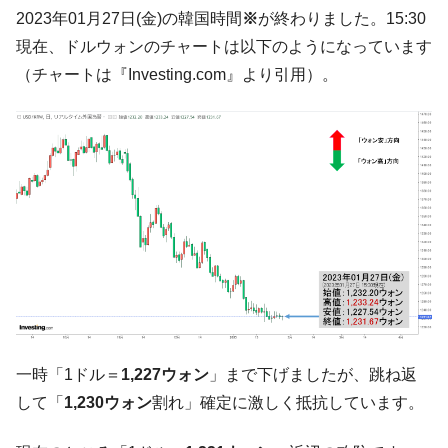
韓国「ここは北朝鮮なのか。選管がサーバ
『Money1』
2023年01月27日(金)の韓国時間
※
が終わりました。15:30
ーにウソのデータを入力したのは明白だ」
現在、ドルウォンのチャートは以下のようになっています
韓国･李在明さっそく不動産対策で浅薄な発
『Money1』
（チャートは『Investing.com』より引用）。
言。
韓国は「中国と同じく」投資に不適格な国
『Money1』
だ。
『韓国銀行』が「金の保有量を増やしま
『Money1』
す」⇒「金を経由するドル入手」手段ではないのか？
韓国･外為取引量「1日当たり1,214.4億ド
『Money1』
ル」まで拡大 ⇒ 海外資金の動きに強く左右される状態
韓国･帰ってきた李在明。李在明を支持しな
『Money1』
い「50.5％」に上昇
韓国大統領府ボンクラ政策室長が告発され
『Money1』
た ⇒ 国家が行った恐るべき株価操作であり、空前の国政壟
一時「1ドル＝
1,227ウォン
」まで下げましたが、跳ね返
断
して「
1,230ウォン
割れ」確定に激しく抵抗しています。
韓国･警察職員が「丸刈りになって抗議活
『Money1』
動」