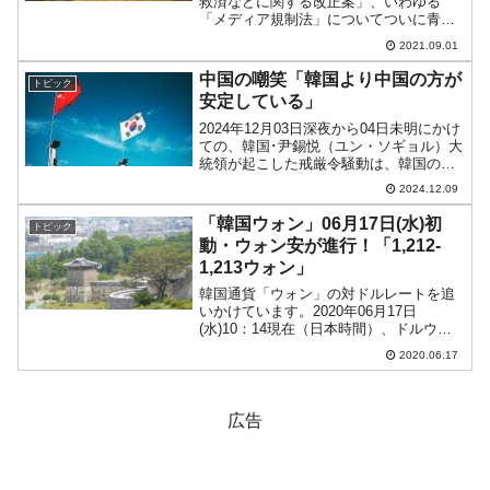
救済などに関する改正案」、いわゆる
「メディア規制法」についてついに青瓦
台・大統領府が沈黙を破って、文在寅大
2021.09.01
統領の言葉を伝えました。これは、同日
政府与党『共に民主党』と最大野党『国
中国の嘲笑「韓国より中国の方が
トピック
民の力』が合意書を...
安定している」
2024年12月03日深夜から04日未明にかけ
ての、韓国･尹錫悦（ユン・ソギョル）大
統領が起こした戒厳令騒動は、韓国の未
来が「より早く転落していくこと」を決
2024.12.09
定付けた事件となりました。面白いのは
中国の反応です。中国外交部など、公的
「韓国ウォン」06月17日(水)初
トピック
機関は「韓国...
動・ウォン安が進行！「1,212-
1,213ウォン」
韓国通貨「ウォン」の対ドルレートを追
いかけています。2020年06月17日
(水)10：14現在（日本時間）、ドルウォ
ンチャートは以下のようになっています
2020.06.17
（チャートは『Investing.com』より引
用：以下同）。現在のところウォン安進
行で...
広告