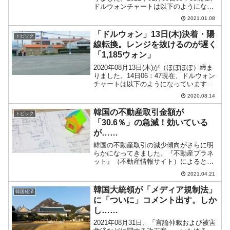
ドルウォンチャートは以下のようになっ
ています（チャートは『Investing.com』
2021.01.08
より引用：以下同）。長い陽線となりま
した。「1ドル＝1,09...
「ドルウォン」13日(木)決着・陽
トピック
線転換。レンジを抜けるのが遅く
「1,185ウォン」
2020年08月13日(木)が（ほぼほぼ）締ま
りました。14日06：47現在、ドルウォン
チャートは以下のようになっています
（チャートは『Investing.com』より引
2020.08.14
用：以下同）。陽線転換し、「1ドル＝
1,185ウォン」まで戻りました。...
韓国の不動産取引金額が
トピック
「30.6％」の急減！効いている
が……
韓国の不動産取引の減少傾向がさらに明
らかになってきました。『不動産プラネ
ット』（不動産情報サイト）によると、
2021年第1四半期不動産売買取引高：112
2021.04.21
兆5,000億ウォン（約10兆9,125億円）
（対2020年第4四半期：30.6％減少）...
韓国大統領が「メディア規制法」
韓国経済
に「ついに」コメント出す。しか
し……
2021年08月31日、「言論仲裁および被害