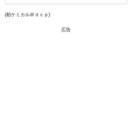
他人事のような発言。
(柏ケミカル＠ｄｃｐ)
韓国半導体『SKハイニックス』2026年2Qの
『Money1』
業績「史上最高益」当期純利益は前年同期比13.4倍に。
広告
韓国･加徳島新国際空港「またも暗礁」の危
『Money1』
機 ⇒ 10.7兆では損が出るからできない。
【速報】韓国株式市場の暴落・本日07月29
『Money1』
日(水)もサイドカー・サーキットブレイカーの二段コンボ
発動！
IT産業は人を雇用する効果は低い。全産業の
『Money1』
半分未満しか雇用を生まない
日本の誇る海洋資源調査船『白嶺』は先進技術の
Fact1
塊！
夏の甲子園、優勝校を最も多く輩出している都道
Fact1
府県とは？
今話題の「楽天ライオンズ」とは？
Fact1
奇跡の毛色「白毛馬」とは？
Fact1