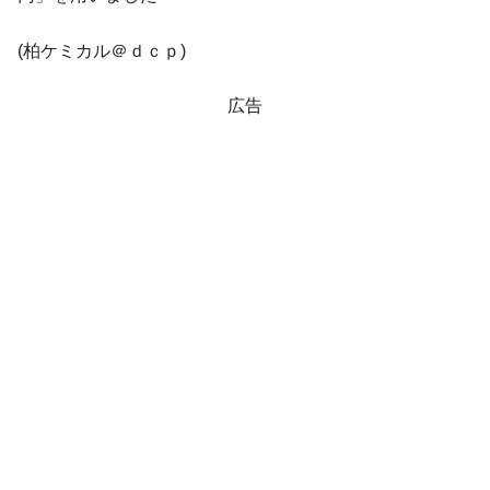
える賞金とは？
平成仮面ライダーの意外すぎるモチーフとは？
Fact1
(柏ケミカル＠ｄｃｐ)
発表から2日で大崩壊、鳴かず飛ばずに終わりそう
Fact1
なスーパーリーグとは？
広告
日本人マスターズ挑戦の歴史。松山以前に最高位
Fact1
だった選手とは？
甲子園通算本塁打、最多の清原に次いで多く打っ
Fact1
ている意外な選手とは？
セレクトセールの高額取引馬が稼いだ金額とは？
Fact1