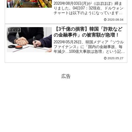
2020年08月03日(月)が（ほぼほぼ）締ま
りました。04日07：32現在、ドルウォン
チャートは以下のようになっています
（チャートは『Investing.com』より引
2020.08.04
用：以下同）。結局、陰線となり2ウォン
弱のウォン高進行です。ローソク足...
【3千億の損害】韓国「詐欺など
トピック
の金融事件」の被害額が急増！
2020年05月26日、韓国メディア『ソウル
ファイナンス』に「国内の金融事故、毎
年減少…100億大事故は急増」という記事
が出ました。これは韓国の「金融監督
2020.05.27
院」が公表した「2019年の金融事故発生
状況と対応策」を基にした記事。一部を
以下に引用...
広告