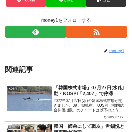
Pocket
LINE
コピー
money1をフォローする
money1
関連記事
「韓国株式市場」07月27日(水)初
KOSPI
動・KOSPI「2,407」で停滞
2022年07月27日(水)の韓国株式市場が開
きました。09：48現在、KOSPI（韓国総
合株価指数）のチャートは以下のように
なっています（チャートは
2022.07.27
『Investing.com』より引用）。上げて始
まりましたが陰線となっています。
韓国「師弟にして戦友」尹錫悦と
韓国経済
KOSP...