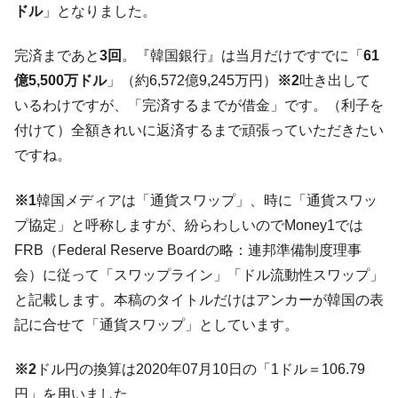
韓国「株式市場が賭博場のように変質した
『Money1』
ドル
」となりました。
のは政界の責任だ」
韓国「2026年1Q 資金循環統計」面白い結果
『Money1』
完済まであと
3回
。『韓国銀行』は当月だけですでに「
61
に。
億5,500万ドル
」（約6,572億9,245万円）
※2
吐き出して
韓国化学企業最大手『ロッテケミカル』純
『Money1』
いるわけですが、「完済するまでが借金」です。（利子を
借入金が約8兆。信用格付け「ネガティブ」にダウン
付けて）全額きれいに返済するまで頑張っていただきたい
韓国株式市場･暗黒の火曜日。サーキットブ
『Money1』
ですね。
レイカーも発動！ 半導体2銘柄の暴落
韓国･カードローン金利「15％」突破！
『Money1』
※1
韓国メディアは「通貨スワップ」、時に「通貨スワッ
プ協定」と呼称しますが、紛らわしいのでMoney1では
日本の誇る海洋資源調査船『白嶺』は先進技術の
Fact1
塊！
FRB（Federal Reserve Boardの略：連邦準備制度理事
会）に従って「スワップライン」「ドル流動性スワップ」
夏の甲子園、優勝校を最も多く輩出している都道
Fact1
府県とは？
と記載します。本稿のタイトルだけはアンカーが韓国の表
今話題の「楽天ライオンズ」とは？
記に合せて「通貨スワップ」としています。
Fact1
奇跡の毛色「白毛馬」とは？
Fact1
※2
ドル円の換算は2020年07月10日の「1ドル＝106.79
全て勝つといくら？ 競馬GI競走で勝利騎手がもら
Fact1
円」を用いました