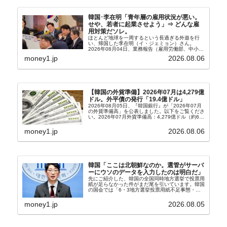
韓国･李在明「青年層の雇用状況が悪い。
せや、若者に起業させよう」⇒ どんな雇
用対策だソレ。
ほとんど地球を一周するという長過ぎる外遊を行
い、帰国した李在明（イ・ジェミョン）さん。
2026年08月04日、業務報告（雇用労働部、中小ベ
ンチャー企業部、公正取引委員会）を主催。この席
money1.jp
2026.08.06
上、韓国大統領に成りおおせた李在明（イ・ジェミ
ョン）さん...
【韓国の外貨準備】2026年07月は4,279億
ドル。外平債の発行「19.4億ドル」
2026年08月05日、『韓国銀行』が「2026年07月
の外貨準備高」を公表しました。以下をご覧くださ
い。2026年07月外貨準備高：4,279億ドル（約67
兆4,456億円）※前月比：+6億ドル＜＜内訳＞＞
⇒Securities：3,80...
money1.jp
2026.08.06
韓国「ここは北朝鮮なのか。選管がサーバ
ーにウソのデータを入力したのは明白だ」
先にご紹介した、韓国の全国同時地方選挙で投票用
紙が足らなかった件がまだ尾を引いています。韓国
の国会では「6・3地方選挙投票用紙不足事態・国
政調査特別委員会」が設けられ、調査を続けていま
す。『国民の力』の朱晋佑（チュ・ジヌ）議員はそ
money1.jp
2026.08.05
の委員の一...