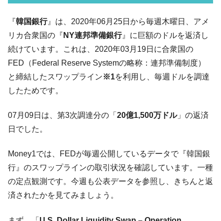
い「50.5％」に上昇
韓国大統領府ボンクラ政策室長が告発され
『
韓国銀行
』は、2020年06月25日から毎週木曜日、アメ
『Money1』
た ⇒ 国家が行った恐るべき株価操作であり、空前の国政壟
リカ合衆国の『
NY連邦準備銀行
』に巨額のドルを返済し
断
続けています。これは、2020年03月19日に合衆国の
韓国･警察職員が「丸刈りになって抗議活
『Money1』
FED（Federal Reserve Systemの略称：連邦準備制度）
動」
と締結したスワップライン
※1
を利用し、毎週ドルを調達
中国だけが鉄鋼輸出を異常増加させる ⇒ 中
『Money1』
したためです。
国の過剰生産が世界を蝕む。
韓国製造業「半導体絶好調」のウラで他業
『Money1』
07月09日は、第3次調達分の「
20億1,500万ドル
」の返済
種は全般的「不調」⇒ PSIが示す現況は決して良くない。
日でした。
【米韓激突案件】韓国消費者院が『クーパ
『Money1』
ン』1人当たり賠償10万ウォンを認定 ⇒ 総額3兆7,000億
Money1では、FEDが毎週公開しているデータで『韓国銀
行』のスワップラインの取引状況を確認しています。一種
韓国で猛暑。南東部では干ばつ
『Money1』
の定点観測です。今週も公表データを参照し、きちんと返
韓国型イージス搭載の次世代駆逐艦
『Money1』
「KDDX」1番艦、2032年竣工と公示
済されたかを見てみましょう。
【対日本円】ウォン安が急進！ 日米の協調
『Money1』
まず、「
U.S. Dollar Liquidity Swap – Operation