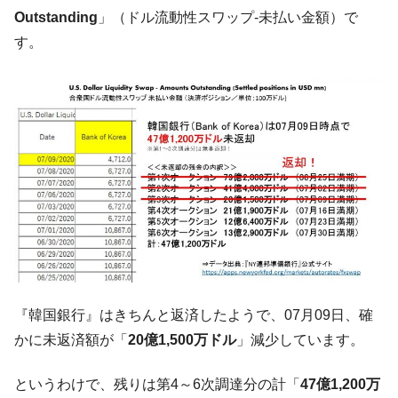
韓国鉄鋼最大手『POSCO』ズブズブ沈む。
『Money1』
Outstanding
」（ドル流動性スワップ-未払い金額）で
営業利益80.2％も減少
す。
米国下院「韓国の公務員個人をターゲット
『Money1』
にぶん殴る法案」提出！⇒ クーパン問題は合衆国企業に対
する差別。許してはおかぬ
韓国ボンクラ政策室長･金容範、株価暴落に
『Money1』
他人事のような発言。
韓国半導体『SKハイニックス』2026年2Qの
『Money1』
業績「史上最高益」当期純利益は前年同期比13.4倍に。
韓国･加徳島新国際空港「またも暗礁」の危
『Money1』
機 ⇒ 10.7兆では損が出るからできない。
【速報】韓国株式市場の暴落・本日07月29
『Money1』
日(水)もサイドカー・サーキットブレイカーの二段コンボ
『韓国銀行』はきちんと返済したようで、07月09日、確
発動！
かに未返済額が「
20億1,500万ドル
」減少しています。
IT産業は人を雇用する効果は低い。全産業の
『Money1』
半分未満しか雇用を生まない
というわけで、残りは第4～6次調達分の計「
47億1,200万