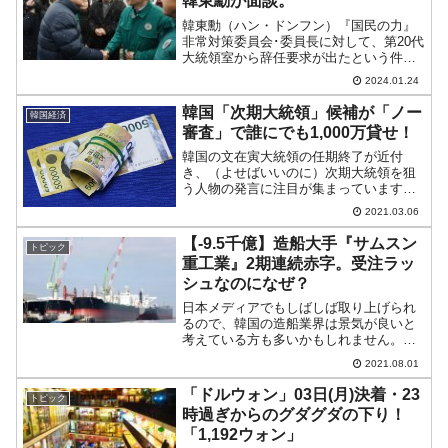
韓東勳が面談。
韓東勳（ハン・ドンフン）『国民の力』
非常対策委員会･委員長に対して、第20代
大統領室から辞任要求が出たという件の
続報です。↑YouTube『SBSニュース』チ
2024.01.24
ャンネル2024年01月22日、23：10頃、忠
南道舒舒川郡川特化市場（水産物市場...
韓国「次期大統領」候補が「ノー
韓国経済
審査」で誰にでも1,000万貸せ！
韓国の文在寅大統領の任期終了が近付
き、（よせばいいのに）次期大統領を狙
う人物の発言に注目が集まっています。
また、そのような人物も（よせばいいの
2021.03.06
に）耳目を集めるための発言を声高に行
うのです。一時期、次期大統領候補とさ
【-9.5千億】造船大手『サムスン
トピック
れた李在明（イ・ジェミョン...
重工業』2期連続赤字。受注ラッ
シュなのになぜ？
日本メディアでもしばしば取り上げられ
るので、韓国の造船業界は景気が良いと
考えている方も多いかもしれません。確
かに、2020年第4四半期ぐらいから受注
2021.08.01
が大幅に増加し、韓国メディアには「ジ
ャックポット」という惹句が目立つよう
「ドルウォン」03日(月)決着・23
トピック
になりました。202...
時過ぎからのグダグダの下り！
「1,192ウォン」