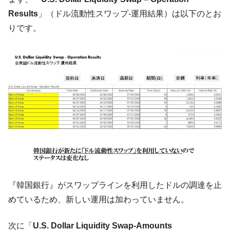
に韓国がいっちょがみしたのでは。
Results
」（ドル流動性スワップ-運用結果）は以下のとお
韓国政府『BYD』車への補助金を全廃 ⇒ 実
『Money1』
りです。
は韓国で『BYD』車は売れている。6カ月で対前年同期比
1.9倍！
在韓米国大使スティールが着韓！⇒ さっそ
『Money1』
く空港に詰めかけ「出て行け！」「極右勢力」のプラカー
ドを掲げる「在韓反米勢力」
韓国政府「2035年までに18.4GW規模のAIデ
『Money1』
ータセンター整備」⇒ だから無理だってば。
JPモルガン「韓国レバレッジETFの清算は
『Money1』
ほぼ終わった」
韓国『国民年金公団』株価暴落で200兆蒸
『Money1』
発。
韓国政府「ニセＫ-ブランドを通報しようキ
『Money1』
『韓国銀行』がスワップラインを利用したドルの調達を止
ャンペーン」⇒ あの名物教授も登場！
めているため、新しい運用は加わっていません。
韓国「橋が落ちました」⇒ 耐久性「なさす
『Money1』
ぎ」では。
次に「
U.S. Dollar Liquidity Swap-Amounts