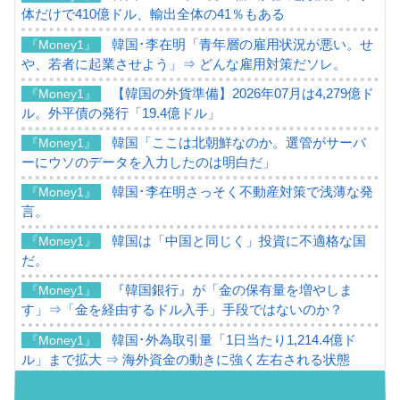
体だけで410億ドル、輸出全体の41％もある
韓国･李在明「青年層の雇用状況が悪い。せ
『Money1』
や、若者に起業させよう」⇒ どんな雇用対策だソレ。
【韓国の外貨準備】2026年07月は4,279億ド
『Money1』
ル。外平債の発行「19.4億ドル」
韓国「ここは北朝鮮なのか。選管がサーバ
『Money1』
ーにウソのデータを入力したのは明白だ」
韓国･李在明さっそく不動産対策で浅薄な発
『Money1』
言。
韓国は「中国と同じく」投資に不適格な国
『Money1』
だ。
『韓国銀行』が「金の保有量を増やしま
『Money1』
す」⇒「金を経由するドル入手」手段ではないのか？
韓国･外為取引量「1日当たり1,214.4億ド
『Money1』
ル」まで拡大 ⇒ 海外資金の動きに強く左右される状態
韓国･帰ってきた李在明。李在明を支持しな
『Money1』