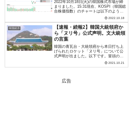
2022年10月18日(火)の韓国株式市場が締
まりました。15:31現在、KOSPI（韓国総
合株価指数）のチャートは以下のように
なっています（チャートは
2022.10.18
『Investing.com』より引用）。ローソク
足の実体部分がほとんどありません。一
【速報・続報2】韓国大統領府か
韓国経済
時...
ら「ヌリ号」公式声明。文大統領
の言葉
韓国の青瓦台・大統領府から本日打ち上
げられたロケット「ヌリ号」について公
式声明が出ました。以下です。冒頭の成
果について述べた部分を和訳します。尊
2021.10.21
敬する国民の皆さん宇宙科学技術に携わ
る皆さん「ヌリ号」の飛行試験が完了し
ました。誇りに思います。...
広告