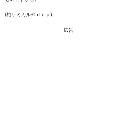
【米韓激突案件】韓国消費者院が『クーパ
『Money1』
ン』1人当たり賠償10万ウォンを認定 ⇒ 総額3兆7,000億
(柏ケミカル＠ｄｃｐ)
韓国で猛暑。南東部では干ばつ
『Money1』
広告
韓国型イージス搭載の次世代駆逐艦
『Money1』
「KDDX」1番艦、2032年竣工と公示
【対日本円】ウォン安が急進！ 日米の協調
『Money1』
に韓国がいっちょがみしたのでは。
韓国政府『BYD』車への補助金を全廃 ⇒ 実
『Money1』
は韓国で『BYD』車は売れている。6カ月で対前年同期比
1.9倍！
在韓米国大使スティールが着韓！⇒ さっそ
『Money1』
く空港に詰めかけ「出て行け！」「極右勢力」のプラカー
ドを掲げる「在韓反米勢力」
韓国政府「2035年までに18.4GW規模のAIデ
『Money1』
ータセンター整備」⇒ だから無理だってば。
JPモルガン「韓国レバレッジETFの清算は
『Money1』
ほぼ終わった」