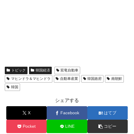
える賞金とは？
平成仮面ライダーの意外すぎるモチーフとは？
Fact1
発表から2日で大崩壊、鳴かず飛ばずに終わりそう
Fact1
なスーパーリーグとは？
日本人マスターズ挑戦の歴史。松山以前に最高位
Fact1
だった選手とは？
甲子園通算本塁打、最多の清原に次いで多く打っ
Fact1
ている意外な選手とは？
セレクトセールの高額取引馬が稼いだ金額とは？
Fact1
トピック
韓国経済
双竜自動車
マヒンドラ＆マヒンドラ
自動車産業
韓国政府
南朝鮮
韓国
シェアする
X
Facebook
はてブ
Pocket
LINE
コピー