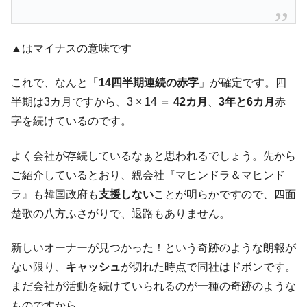
『Money1』
だ。
『韓国銀行』が「金の保有量を増やしま
『Money1』
▲はマイナスの意味です
す」⇒「金を経由するドル入手」手段ではないのか？
韓国･外為取引量「1日当たり1,214.4億ド
『Money1』
これで、なんと「
14四半期連続の赤字
」が確定です。四
ル」まで拡大 ⇒ 海外資金の動きに強く左右される状態
半期は3カ月ですから、3 × 14 ＝
42カ月
、
3年と6カ月
赤
韓国･帰ってきた李在明。李在明を支持しな
『Money1』
字を続けているのです。
い「50.5％」に上昇
韓国大統領府ボンクラ政策室長が告発され
『Money1』
よく会社が存続しているなぁと思われるでしょう。先から
た ⇒ 国家が行った恐るべき株価操作であり、空前の国政壟
ご紹介しているとおり、親会社『マヒンドラ＆マヒンド
断
ラ』も韓国政府も
支援しない
ことが明らかですので、四面
韓国･警察職員が「丸刈りになって抗議活
『Money1』
楚歌の八方ふさがりで、退路もありません。
動」
中国だけが鉄鋼輸出を異常増加させる ⇒ 中
『Money1』
新しいオーナーが見つかった！という奇跡のような朗報が
国の過剰生産が世界を蝕む。
ない限り、
キャッシュ
が切れた時点で同社はドボンです。
韓国製造業「半導体絶好調」のウラで他業
『Money1』
まだ会社が活動を続けていられるのが一種の奇跡のような
種は全般的「不調」⇒ PSIが示す現況は決して良くない。
ものですから。