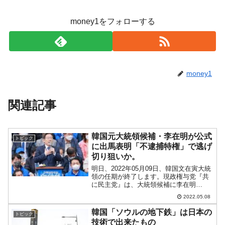
money1をフォローする
money1
関連記事
韓国元大統領候補・李在明が公式
トピック
に出馬表明「不逮捕特権」で逃げ
切り狙いか。
明日、2022年05月09日、韓国文在寅大統
領の任期が終了します。現政権与党『共
に民主党』は、大統領候補に李在明
（イ・ジェミョン）さんを選び、大統領
2022.05.08
選挙を戦いましたが敗れました。開票直
後から目立たないようにしていた李在明
韓国「ソウルの地下鉄」は日本の
トピック
（イ・ジェミョン）さ...
技術で出来たもの