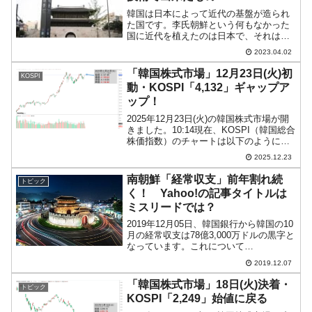
韓国は日本によって近代の基盤が造られ
た国です。李氏朝鮮という何もなかった
国に近代を植えたのは日本で、それは併
合時代に起こった革命的な変化でした。
2023.04.02
しかし、第二次世界大戦が終わって、日
本が手を引いた後も日本の援助は続きま
「韓国株式市場」12月23日(火)初
KOSPI
した。1965年日韓請求...
動・KOSPI「4,132」ギャップア
ップ！
2025年12月23日(火)の韓国株式市場が開
きました。10:14現在、KOSPI（韓国総合
株価指数）のチャートは以下のようにな
っています（チャートは
2025.12.23
『Investing.com』より引用）。ギャップ
アップして始まりました。KOSPIは「4...
南朝鮮「経常収支」前年割れ続
トピック
く！ Yahoo!の記事タイトルは
ミスリードでは？
2019年12月05日、韓国銀行から韓国の10
月の経常収支は78億3,000万ドルの黒字と
なっています。これについて
『Yahoo!Japanニュース』に「10月輸出
2019.12.07
急減したが…経常黒字1年ぶり最大＝韓
国」という記事が出ています。⇒参照・
「韓国株式市場」18日(火)決着・
トピック
引用...
KOSPI「2,249」始値に戻る