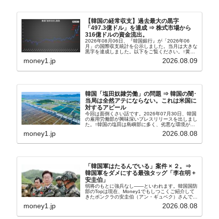
【韓国の経常収支】過去最大の黒字
「497.3億ドル」を達成 ⇒ 株式市場から
316億ドルの資金流出。
2026年08月06日、『韓国銀行』が「2026年06
月」の国際収支統計を公示しました。当月は大きな
黒字を達成しました。以下をご覧ください。↑黄色
の傾向ペンでフォーカスしているのが2026年06月
money1.jp
2026.08.09
の経常収支です。2026年06月貿易収支：4...
韓国「塩田奴隷労働」の問題 ⇒ 韓国の闇･
当局は全然アテにならない。これは米国に
対するアピール
今回は面倒くさい話です。2026年07月30日、韓国
の雇用労働部が興味深いプレスリリースを出しまし
た。↑韓国の塩田は島嶼部に多く、劣悪な環境が一
般に見られることが少ないため、事件の発覚を妨げ
money1.jp
2026.08.08
たといわれます（後述）。これは、いわゆる「塩田
奴隷...
「韓国軍はたるんでいる」案件 × ２。⇒
韓国軍をダメにする最強タッグ「李在明 +
安圭伯」
弱将のもとに強兵なし――といわれます。韓国国防
部のTopは現在、Money1でもしつこくご紹介して
きたボンクラの安圭伯（アン・ギュベク）さんで
す。↑経済的無知蒙昧な李在明（イ・ジェミョン）
money1.jp
2026.08.08
さんと「韓国初の文官上がり」の国防部長官安圭伯
（アン...