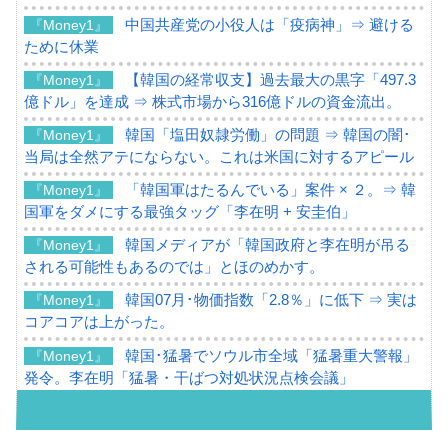
中国共産党の小役人は「疫病神」⇒ 避ける
『Money1』
ために休業
【韓国の経常収支】過去最大の黒字「497.3
『Money1』
億ドル」を達成 ⇒ 株式市場から316億ドルの資金流出。
韓国「塩田奴隷労働」の問題 ⇒ 韓国の闇･
『Money1』
当局は全然アテにならない。これは米国に対するアピール
「韓国軍はたるんでいる」案件 × ２。⇒ 韓
『Money1』
国軍をダメにする最強タッグ「李在明 + 安圭伯」
韓国メディアが「韓国政府と李在明が吊る
『Money1』
される可能性もあるのでは」とほのめかす。
韓国07月･物価指数「2.8％」に低下 ⇒ 実は
『Money1』
コアコアは上がった。
韓国･猛暑でソウル市全域「猛暑重大警報」
『Money1』
発令。李在明「猛暑・干ばつ対処状況点検会議」
【日本市場再挑戦中】韓国『現代自動車』
『Money1』
07月販売台数は去年のほぼ半分「71台」しか売れなかっ