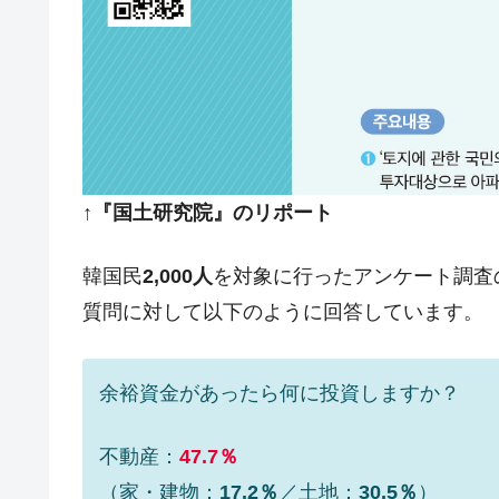
韓国政府「2035年までに18.4GW規
『Money1』
JPモルガン「韓国レバレッジETFの
『Money1』
韓国『国民年金公団』株価暴落で200
『Money1』
韓国政府「ニセＫ-ブランドを通報しよ
『Money1』
韓国「橋が落ちました」⇒ 耐久性「な
『Money1』
↑『国土研究院』のリポート
韓国鉄鋼最大手『POSCO』ズブズブ沈
『Money1』
米国下院「韓国の公務員個人をターゲ
『Money1』
韓国民
2,000人
を対象に行ったアンケート調査
する差別。許してはおかぬ
質問に対して以下のように回答しています。
韓国ボンクラ政策室長･金容範、株価
『Money1』
韓国半導体『SKハイニックス』2026
『Money1』
余裕資金があったら何に投資しますか？
韓国･加徳島新国際空港「またも暗礁」の
『Money1』
不動産：
47.7％
日本の誇る海洋資源調査船『白嶺』は先進技
Fact1
（家・建物：
17.2％
／土地：
30.5％
）
夏の甲子園、優勝校を最も多く輩出している
Fact1