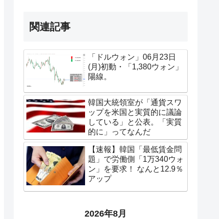
関連記事
「ドルウォン」06月23日
(月)初動・「1,380ウォン」
陽線。
韓国大統領室が「通貨スワ
ップを米国と実質的に議論
している」と公表。「実質
的に」ってなんだ
【速報】韓国「最低賃金問
題」で労働側「1万340ウォ
ン」を要求！ なんと12.9％
アップ
2026年8月