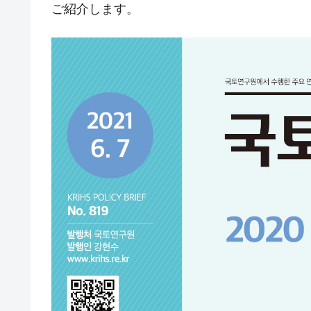
ご紹介します。
韓国大統領府ボンクラ政策室長が告発さ
『Money1』
壟断
韓国･警察職員が「丸刈りになって抗
『Money1』
中国だけが鉄鋼輸出を異常増加させる 
『Money1』
韓国製造業「半導体絶好調」のウラで他
『Money1』
【米韓激突案件】韓国消費者院が『クーパ
『Money1』
韓国で猛暑。南東部では干ばつ
『Money1』
韓国型イージス搭載の次世代駆逐艦「KD
『Money1』
【対日本円】ウォン安が急進！ 日米
『Money1』
韓国政府『BYD』車への補助金を全廃 
『Money1』
1.9倍！
在韓米国大使スティールが着韓！⇒ 
『Money1』
ドを掲げる「在韓反米勢力」