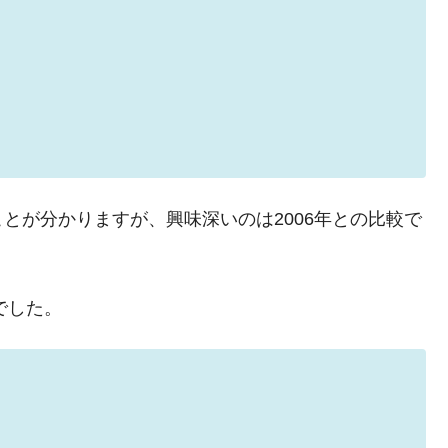
がもらえる賞金とは？
？
りそうなスーパーリーグとは？
とが分かりますが、興味深いのは2006年との比較で
高位だった選手とは？
打っている意外な選手とは？
は？
でした。