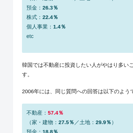
預金：
26.3％
今話題の「楽天ライオンズ」とは？
Fact1
株式：
22.4％
奇跡の毛色「白毛馬」とは？
Fact1
個人事業：
1.4％
全て勝つといくら？ 競馬GI競走で勝利騎手
Fact1
etc
平成仮面ライダーの意外すぎるモチーフとは
Fact1
発表から2日で大崩壊、鳴かず飛ばずに終わ
Fact1
韓国では不動産に投資したい人がやはり多いこ
日本人マスターズ挑戦の歴史。松山以前に最
Fact1
す。
甲子園通算本塁打、最多の清原に次いで多く
Fact1
セレクトセールの高額取引馬が稼いだ金額と
Fact1
2006年には、同じ質問への回答は以下のよう
不動産：
57.4％
（家・建物：
27.5％
／土地：
29.9％
）
預金：
18.8％