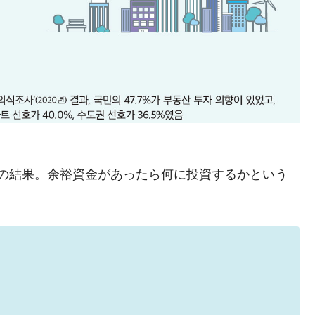
模のAIデータセンター整備」⇒ だから無理だってば。
清算はほぼ終わった」
兆蒸発。
うキャンペーン」⇒ あの名物教授も登場！
さすぎ」では。
む。営業利益80.2％も減少
ットにぶん殴る法案」提出！⇒ クーパン問題は合衆国企業に対
の結果。余裕資金があったら何に投資するかという
暴落に他人事のような発言。
年2Qの業績「史上最高益」当期純利益は前年同期比13.4倍に。
危機 ⇒ 10.7兆では損が出るからできない。
術の塊！
都道府県とは？