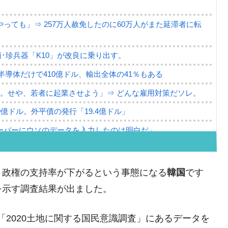
っても」⇒ 257万人赦免したのに60万人がまた延滞者に転
･珍兵器「K10」が改良に乗り出す。
。半導体だけで410億ドル、輸出全体の41％もある
。せや、若者に起業させよう」⇒ どんな雇用対策だソレ。
79億ドル。外平債の発行「19.4億ドル」
ーバーにウソのデータを入力したのは明白だ」
薄な発言。
な国だ。
、政権の支持率が下がるという事態になる
韓国
です
ます」⇒「金を経由するドル入手」手段ではないのか？
を示す調査結果が出ました。
4億ドル」まで拡大 ⇒ 海外資金の動きに強く左右される状態
た「2020土地に関する国民意識調査」にあるデータを
ない「50.5％」に上昇