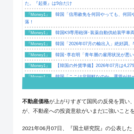
た。『起亜』は9台だけ
韓国「信用赦免を何回やっても、何回や
『Money1』
落！
韓国K9専用砲弾･装薬自動供給装甲車両
『Money1』
韓国「2026年07月の輸出入」絶好調
『Money1』
韓国･李在明「青年層の雇用状況が悪い
『Money1』
【韓国の外貨準備】2026年07月は4,2
『Money1』
韓国「ここは北朝鮮なのか。選管がサ
『Money1』
韓国･李在明さっそく不動産対策で浅
『Money1』
韓国は「中国と同じく」投資に不適格
『Money1』
不動産価格
が上がりすぎて国民の反発を買い
『韓国銀行』が「金の保有量を増やし
『Money1』
が、不動産への投資意欲がいまだに強いこと
韓国･外為取引量「1日当たり1,214.
『Money1』
2021年06月07日、『国土研究院』の公表し
韓国･帰ってきた李在明。李在明を支持し
『Money1』