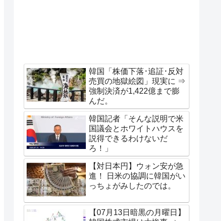
韓国「株価下落･追証･反対
売買の地獄絵図」現実に ⇒
強制決済が1,422億まで膨
んだ。
韓国記者「そんな説明で米
国議会とホワイトハウスを
説得できるわけないだ
ろ！」
【対日本円】ウォン安が急
進！ 日米の協調に韓国がい
っちょがみしたのでは。
【07月13日暗黒の月曜日】