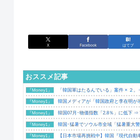
X
Facebook
はてブ
おススメ記事
「韓国軍はたるんでいる」案件 × ２。
『Money1』
韓国メディアが「韓国政府と李在明が
『Money1』
韓国07月･物価指数「2.8％」に低下 
『Money1』
韓国･猛暑でソウル市全域「猛暑重大
『Money1』
【日本市場再挑戦中】韓国『現代自動車
『Money1』