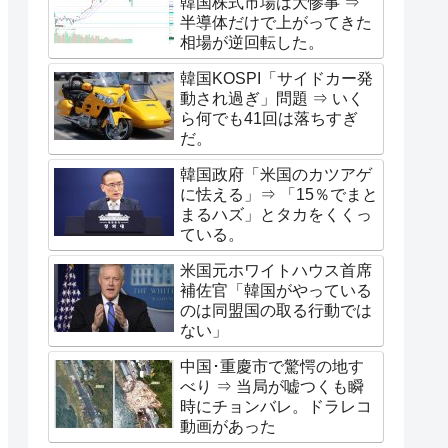
韓国株式市場は大惨事 ⇒
半導体だけで上がってきた
相場が逆回転した。
韓国KOSPI「サイドカー発
動され過ぎ」問題 ⇒ いく
ら何でも41回は落ちすぎ
だ。
韓国政府「米国のカツアゲ
に怯える」⇒ 「15％でまと
まるハズ」とタカをくくっ
ている。
米国元ホワイトハウス首席
補佐官「韓国がやっている
のは同盟国の取る行動では
ない」
中国･重慶市で驚愕の地す
べり ⇒ 当局が嘘つくも瞬
時にチョンバレ。ドラレコ
動画があった