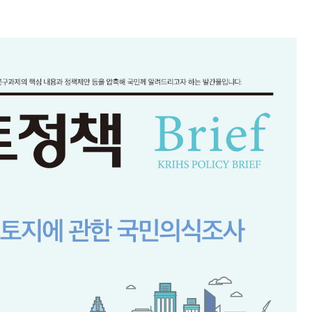
れた ⇒ 国家が行った恐るべき株価操作であり、空前の国政
議活動」
⇒ 中国の過剰生産が世界を蝕む。
業種は全般的「不調」⇒ PSIが示す現況は決して良くない。
ン』1人当たり賠償10万ウォンを認定 ⇒ 総額3兆7,000億
DX」1番艦、2032年竣工と公示
の協調に韓国がいっちょがみしたのでは。
⇒ 実は韓国で『BYD』車は売れている。6カ月で対前年同期比
さっそく空港に詰めかけ「出て行け！」「極右勢力」のプラカー