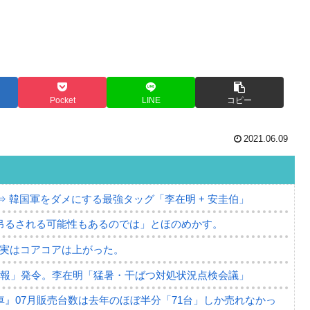
Pocket
LINE
コピー
2021.06.09
⇒ 韓国軍をダメにする最強タッグ「李在明 + 安圭伯」
吊るされる可能性もあるのでは」とほのめかす。
⇒ 実はコアコアは上がった。
警報」発令。李在明「猛暑・干ばつ対処状況点検会議」
』07月販売台数は去年のほぼ半分「71台」しか売れなかっ