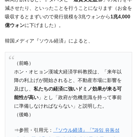
減させたり、といったことを行うことになります（お金を
韓国大統領府ボンクラ政策室長が告発され
『Money1』
た ⇒ 国家が行った恐るべき株価操作であり、空前の国政壟
吸収するとまずいので発行規模を3兆ウォンから
1兆4,000
断
億ウォン
に下げました）。
韓国･警察職員が「丸刈りになって抗議活
『Money1』
動」
韓国メディア『ソウル経済』によると、
中国だけが鉄鋼輸出を異常増加させる ⇒ 中
『Money1』
国の過剰生産が世界を蝕む。
（前略）
韓国製造業「半導体絶好調」のウラで他業
『Money1』
ホン・オヒョン漢城大経済学科教授は、「来年以
種は全般的「不調」⇒ PSIが示す現況は決して良くない。
降の利上げが開始されると、不動産市場に影響を
【米韓激突案件】韓国消費者院が『クーパ
『Money1』
及ぼし、
私たちの経済に強いドミノ効果が来る可
ン』1人当たり賠償10万ウォンを認定 ⇒ 総額3兆7,000億
能性が高い
」とし「政府が危機意識を持って事前
韓国で猛暑。南東部では干ばつ
『Money1』
に準備しなければならない」と説明した。
韓国型イージス搭載の次世代駆逐艦
『Money1』
（後略）
「KDDX」1番艦、2032年竣工と公示
【対日本円】ウォン安が急進！ 日米の協調
『Money1』
⇒参照・引用元：
『ソウル経済』「”과잉 유동성
に韓国がいっちょがみしたのでは。