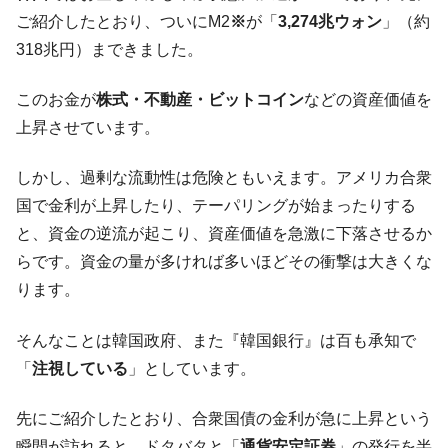
体だけで410億ドル、輸出全体の41％もある
ご紹介したとおり、ついにM2
※
が「
3,274兆ウォン
」（約
韓国･李在明「青年層の雇用状況が悪い。せ
『Money1』
318兆円）まできました。
や、若者に起業させよう」⇒ どんな雇用対策だソレ。
【韓国の外貨準備】2026年07月は4,279億ド
『Money1』
このお金が
株式・不動産・ビットコイン
などの資産価値を
ル。外平債の発行「19.4億ドル」
上昇させています。
韓国「ここは北朝鮮なのか。選管がサーバ
『Money1』
ーにウソのデータを入力したのは明白だ」
しかし、過剰な流動性は危険ともいえます。アメリカ合衆
韓国･李在明さっそく不動産対策で浅薄な発
『Money1』
国で金利が上昇したり、テーパリングが始まったりする
言。
と、資金の逆流が起こり、資産価値を急激に下落させるか
韓国は「中国と同じく」投資に不適格な国
『Money1』
らです。資金の量が多ければ多いほどその衝撃は大きくな
だ。
ります。
『韓国銀行』が「金の保有量を増やしま
『Money1』
す」⇒「金を経由するドル入手」手段ではないのか？
そんなことは韓国政府、また『韓国銀行』は百も承知で
韓国･外為取引量「1日当たり1,214.4億ド
「
注視している
」としています。
『Money1』
ル」まで拡大 ⇒ 海外資金の動きに強く左右される状態
先にご紹介したとおり、合衆国債の金利が急に上昇という
韓国･帰ってきた李在明。李在明を支持しな
『Money1』
い「50.5％」に上昇
瞬間が訪れると、ドタバタと「
通貨安定証券
」の発行を半