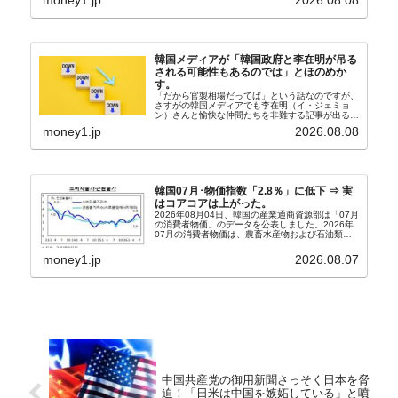
さんと「韓国初の文官上がり」の国防部長官安圭伯
（アン...
韓国メディアが「韓国政府と李在明が吊る
される可能性もあるのでは」とほのめか
す。
「だから官製相場だってば」という話なのですが、
さすがの韓国メディアでも李在明（イ・ジェミョ
ン）さんと愉快な仲間たちを非難する記事が出るよ
うになっています。もちろん株価の暴落についてで
money1.jp
2026.08.08
『朝鮮日報』に面白い記事が出ています。「東西南
北」というコ...
韓国07月･物価指数「2.8％」に低下 ⇒ 実
はコアコアは上がった。
2026年08月04日、韓国の産業通商資源部は「07月
の消費者物価」のデータを公表しました。2026年
07月の消費者物価は、農畜水産物および石油類の
上昇率が鈍化したことなどにより、前年同月比
2.8％上昇（06月は3.2％）となり、上昇率は前...
money1.jp
2026.08.07
中国共産党の御用新聞さっそく日本を脅
迫！「日米は中国を嫉妬している」と噴