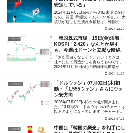
や中国、日本とい...
安定している」
2024年12月03日深夜から04日未明にかけ
ての、韓国･尹錫悦（ユン・ソギョル）大
統領が起こした戒厳令騒動は、韓国の未
来が「より早く転落していくこと」を決
2024.12.09
定付けた事件となりました。面白いのは
中国の反応です。中国外交部など、公的
「韓国株式市場」15日(金)決着・
トピック
機関は「韓国...
KOSPI「2,420」なんとか戻す
も、今週はドーンと立派な陰線
「さあ面白くなるぞ！」というときは
往々にして肩透かしを食らうものです。
2024年11月15日(金)の韓国株式市場が締
まりました。15:59現在、KOSPI（韓国総
2024.11.15
合株価指数）のチャートは以下のように
なっています（チャートは『Investin...
「ドルウォン」07月02日(木)初
ドルウォン
動・「1,555ウォン」さらにウォ
ン安方向
2026年07月02日(木)の市場が開きまし
た。10:00現在、ドルウォンのチャートは
以下のようになっています（チャートは
『Investing.com』より引用）。前日は陽
2026.07.02
線で締まり、「1ドル＝1,550ウォン」突
破を確定させました。現在の...
中国は「韓国の懸念」を相手にし
中国経済