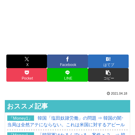
X
Facebook
はてブ
Pocket
LINE
コピー
2021.04.18
おススメ記事
韓国「塩田奴隷労働」の問題 ⇒ 韓国の闇･
『Money1』
当局は全然アテにならない。これは米国に対するアピール
「韓国軍はたるんでいる」案件 × ２。⇒ 韓
『Money1』