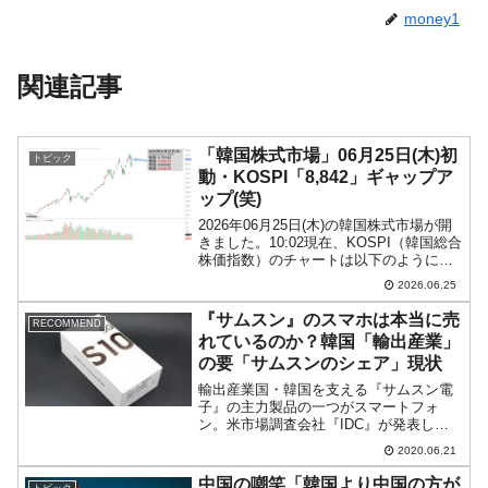
money1
関連記事
「韓国株式市場」06月25日(木)初
トピック
動・KOSPI「8,842」ギャップア
ップ(笑)
2026年06月25日(木)の韓国株式市場が開
きました。10:02現在、KOSPI（韓国総合
株価指数）のチャートは以下のようにな
っています（チャートは
2026.06.25
『Investing.com』より引用）。ギャップ
アップして始まりました。KOSPIは「8...
『サムスン』のスマホは本当に売
RECOMMEND
れているのか？韓国「輸出産業」
の要「サムスンのシェア」現状
輸出産業国・韓国を支える『サムスン電
子』の主力製品の一つがスマートフォ
ン。米市場調査会社『IDC』が発表した
データによると、2020年の第1四半期の
2020.06.21
スマートフォンの世界シェアはサムスン
が21.1％でトップです。では、アメリカ
中国の嘲笑「韓国より中国の方が
トピック