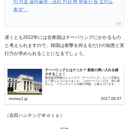
이 지표 끌어올려···금리 인상 땐 부동산 등 도미노
韓国政府『BYD』車への補助金を全廃 ⇒ 実
『Money1』
충격”」
は韓国で『BYD』車は売れている。6カ月で対前年同期比
1.9倍！
在韓米国大使スティールが着韓！⇒ さっそ
『Money1』
く空港に詰めかけ「出て行け！」「極右勢力」のプラカー
遅くとも2022年には合衆国はテーパリングにかかるもの
ドを掲げる「在韓反米勢力」
と考えられますので、韓国は衝撃を抑えるだけの知恵と実
韓国政府「2035年までに18.4GW規模のAIデ
『Money1』
行力が求められることになるでしょう。
ータセンター整備」⇒ だから無理だってば。
JPモルガン「韓国レバレッジETFの清算は
『Money1』
テーパリングとはナニか？ 資産の買い入れを縮
ほぼ終わった」
小すること！
最近経済関連のニュースで「テーパリング」という言葉を
よく聞くようになりました。このテーパリングは、先に紹
韓国『国民年金公団』株価暴落で200兆蒸
『Money1』
介した「バランスシートの縮小問題」と絡んでいます。
FRBは9月からバランスシートの縮小に着手するといわれ
発。
ており、「現在はテーパリング状態...
money1.jp
2017.08.07
韓国政府「ニセＫ-ブランドを通報しようキ
『Money1』
ャンペーン」⇒ あの名物教授も登場！
韓国「橋が落ちました」⇒ 耐久性「なさす
『Money1』
（吉田ハンチング＠ｄｃｐ）
ぎ」では。