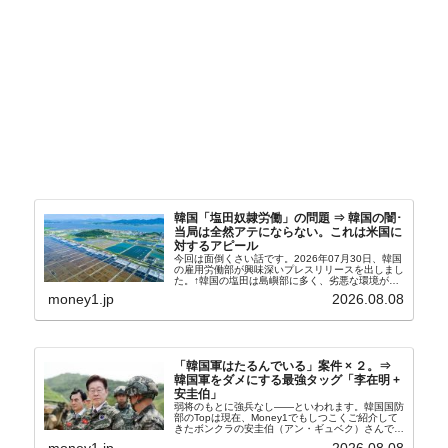
韓国「塩田奴隷労働」の問題 ⇒ 韓国の闇･
当局は全然アテにならない。これは米国に
対するアピール
今回は面倒くさい話です。2026年07月30日、韓国
の雇用労働部が興味深いプレスリリースを出しまし
た。↑韓国の塩田は島嶼部に多く、劣悪な環境が一
般に見られることが少ないため、事件の発覚を妨げ
money1.jp
2026.08.08
たといわれます（後述）。これは、いわゆる「塩田
奴隷...
「韓国軍はたるんでいる」案件 × ２。⇒
韓国軍をダメにする最強タッグ「李在明 +
安圭伯」
弱将のもとに強兵なし――といわれます。韓国国防
部のTopは現在、Money1でもしつこくご紹介して
きたボンクラの安圭伯（アン・ギュベク）さんで
す。↑経済的無知蒙昧な李在明（イ・ジェミョン）
money1.jp
2026.08.08