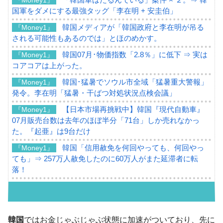
国軍をダメにする最強タッグ「李在明 + 安圭伯」
韓国メディアが「韓国政府と李在明が吊る
『Money1』
される可能性もあるのでは」とほのめかす。
韓国07月･物価指数「2.8％」に低下 ⇒ 実は
『Money1』
コアコアは上がった。
韓国･猛暑でソウル市全域「猛暑重大警報」
『Money1』
発令。李在明「猛暑・干ばつ対処状況点検会議」
【日本市場再挑戦中】韓国『現代自動車』
『Money1』
07月販売台数は去年のほぼ半分「71台」しか売れなかっ
た。『起亜』は9台だけ
韓国「信用赦免を何回やっても、何回やっ
『Money1』
ても」⇒ 257万人赦免したのに60万人がまた延滞者に転
落！
韓国K9専用砲弾･装薬自動供給装甲車両･珍
『Money1』
兵器「K10」が改良に乗り出す。
韓国「2026年07月の輸出入」絶好調。半導
『Money1』
韓国
ではお金じゃぶじゃぶ状態に加速がついており、先に