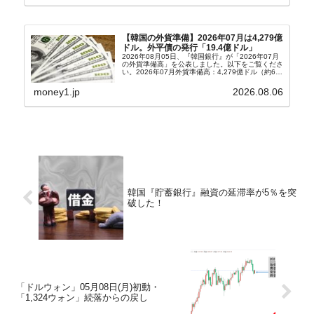
ョン）さん...
【韓国の外貨準備】2026年07月は4,279億
ドル。外平債の発行「19.4億ドル」
2026年08月05日、『韓国銀行』が「2026年07月
の外貨準備高」を公表しました。以下をご覧くださ
い。2026年07月外貨準備高：4,279億ドル（約67
兆4,456億円）※前月比：+6億ドル＜＜内訳＞＞
⇒Securities：3,80...
money1.jp
2026.08.06
韓国『貯蓄銀行』融資の延滞率が5％を突
破した！
「ドルウォン」05月08日(月)初動・
「1,324ウォン」続落からの戻し