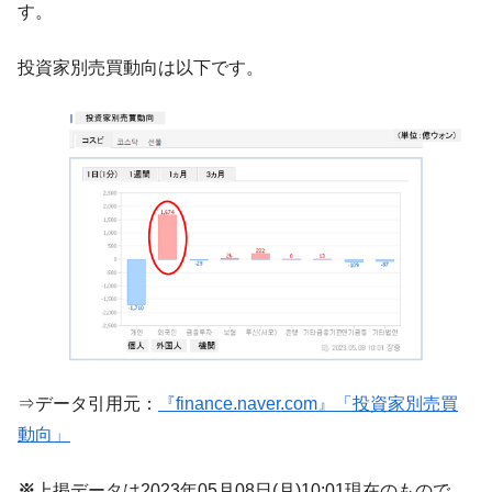
す。
【対日本円】ウォン安が急進！ 日米の協調
『Money1』
に韓国がいっちょがみしたのでは。
投資家別売買動向は以下です。
韓国政府『BYD』車への補助金を全廃 ⇒ 実
『Money1』
は韓国で『BYD』車は売れている。6カ月で対前年同期比
1.9倍！
在韓米国大使スティールが着韓！⇒ さっそ
『Money1』
く空港に詰めかけ「出て行け！」「極右勢力」のプラカー
ドを掲げる「在韓反米勢力」
韓国政府「2035年までに18.4GW規模のAIデ
『Money1』
ータセンター整備」⇒ だから無理だってば。
JPモルガン「韓国レバレッジETFの清算は
『Money1』
ほぼ終わった」
韓国『国民年金公団』株価暴落で200兆蒸
『Money1』
発。
⇒データ引用元：
『finance.naver.com』「投資家別売買
韓国政府「ニセＫ-ブランドを通報しようキ
『Money1』
動向」
ャンペーン」⇒ あの名物教授も登場！
韓国「橋が落ちました」⇒ 耐久性「なさす
『Money1』
※
上掲データは2023年05月08日(月)10:01現在のもので