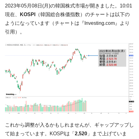
韓国･帰ってきた李在明。李在明を支持しな
2023年05月08日(月)の韓国株式市場が開きました。10:01
『Money1』
い「50.5％」に上昇
現在、
KOSPI
（韓国総合株価指数）のチャートは以下の
韓国大統領府ボンクラ政策室長が告発され
『Money1』
ようになっています（チャートは『Investing.com』より
た ⇒ 国家が行った恐るべき株価操作であり、空前の国政壟
引用）。
断
韓国･警察職員が「丸刈りになって抗議活
『Money1』
動」
中国だけが鉄鋼輸出を異常増加させる ⇒ 中
『Money1』
国の過剰生産が世界を蝕む。
韓国製造業「半導体絶好調」のウラで他業
『Money1』
種は全般的「不調」⇒ PSIが示す現況は決して良くない。
【米韓激突案件】韓国消費者院が『クーパ
『Money1』
ン』1人当たり賠償10万ウォンを認定 ⇒ 総額3兆7,000億
韓国で猛暑。南東部では干ばつ
『Money1』
これから調整が入るかもしれませんが、ギャップアップし
韓国型イージス搭載の次世代駆逐艦
『Money1』
「KDDX」1番艦、2032年竣工と公示
て始まっています。KOSPIは「
2,520
」まで上げていま