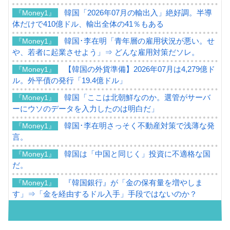
韓国「2026年07月の輸出入」絶好調。半導
『Money1』
体だけで410億ドル、輸出全体の41％もある
韓国･李在明「青年層の雇用状況が悪い。せ
『Money1』
や、若者に起業させよう」⇒ どんな雇用対策だソレ。
【韓国の外貨準備】2026年07月は4,279億ド
『Money1』
ル。外平債の発行「19.4億ドル」
韓国「ここは北朝鮮なのか。選管がサーバ
『Money1』
ーにウソのデータを入力したのは明白だ」
韓国･李在明さっそく不動産対策で浅薄な発
『Money1』
言。
韓国は「中国と同じく」投資に不適格な国
『Money1』
だ。
『韓国銀行』が「金の保有量を増やしま
『Money1』
す」⇒「金を経由するドル入手」手段ではないのか？
韓国･外為取引量「1日当たり1,214.4億ド
『Money1』
ル」まで拡大 ⇒ 海外資金の動きに強く左右される状態