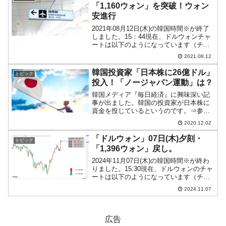
地面積「3万7,0...
「1,160ウォン」を突破！ウォン
安進行
2021年08月12日(木)の韓国時間※が終了
しました。15：44現在、ドルウォンチャ
ートは以下のようになっています（チャ
ートは『Investing.com』より引用：以下
2021.08.12
同）。陽線が長くなりました。「1ドル＝
1,160ウォン」を突破し、「...
韓国投資家「日本株に26億ドル」
トピック
投入！「ノージャパン運動」は？
韓国メディア『毎日経済』に興味深い記
事が出ました。韓国の投資家が日本株に
資金を投じているというのです。⇒参
照・引用元：『毎日経済』「재테크엔
2020.12.02
`NO재팬` 없다…원정개미, 일본게임株 쇼
핑」↑本件を報じた韓国メディア『毎日経
「ドルウォン」07日(木)夕刻・
トピック
済』の紙面。麦...
「1,396ウォン」戻し。
2024年11月07日(木)の韓国時間※が終わ
りました。15:30現在、ドルウォンのチャ
ートは以下のようになっています（チャ
ートは『Investing.com』より引用）。ト
2024.11.07
ランプ大統領誕生でドルが強まり、ウォ
ンが爆安となりました。この戻し...
広告