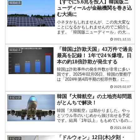
【すでに5.6兆を投入】韓国版ニ
韓国経済
ューディールが金融機関を巻き込
む大渦に
小ネタかもしれませんが、この先大変な
ことになるかもしれませんのでご紹介し
ます。「韓国版ニューディール」の大渦
が動いている現文在寅政権が、クリーン
2021.12.11
エネルギー政策を推進し、「2050カーボ
ンニュートラル」を宣言したために次期
「韓国は詐欺天国」43万件で過去
韓国経済
韓国政権は、その負の...
最高を記録！ 1年で24％爆増。日
本の約18倍詐欺が発生する
韓国は詐欺事件の発生件数が非常に多い
国です。2025年02月05日、韓国の警察庁
は「2024年第4四半期の犯罪件数」につ
いてのデータを公表しました。これで1年
2025.02.07
分のデータが締まったわけですが、韓国
の2024年の詐欺事件発生件数は「42万
韓国『大韓航空』の土地売却問題
トピック
9,9...
がとんちで解決！
韓国『大韓航空』は助かりました。やっ
とソウル市のいじめから抜け出せる予定
です。結局「1年以上」ももめているので
す！2020年初め、『大韓航空』は、会社
2021.04.02
の運転資金に充てるため、ソウル市の鍾
路区松峴洞（ソンヒョンドン）に持つ敷
「ドルウォン」12日(木)夕刻・
トピック