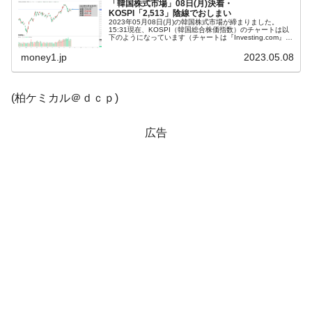
「韓国株式市場」08日(月)決着・
KOSPI「2,513」陰線でおしまい
韓国「株式市場が賭博場のように変質した
『Money1』
2023年05月08日(月)の韓国株式市場が締まりました。
15:31現在、KOSPI（韓国総合株価指数）のチャートは以
のは政界の責任だ」
下のようになっています（チャートは『Investing.com』よ
り引用）。ギャップアップして始まったものの陰線で幕と
なり...
money1.jp
2023.05.08
韓国「2026年1Q 資金循環統計」面白い結果
『Money1』
に。
(柏ケミカル＠ｄｃｐ)
韓国化学企業最大手『ロッテケミカル』純
『Money1』
借入金が約8兆。信用格付け「ネガティブ」にダウン
広告
韓国株式市場･暗黒の火曜日。サーキットブ
『Money1』
レイカーも発動！ 半導体2銘柄の暴落
日本の誇る海洋資源調査船『白嶺』は先進技術の
Fact1
塊！
夏の甲子園、優勝校を最も多く輩出している都道
Fact1
府県とは？
今話題の「楽天ライオンズ」とは？
Fact1
奇跡の毛色「白毛馬」とは？
Fact1
全て勝つといくら？ 競馬GI競走で勝利騎手がもら
Fact1