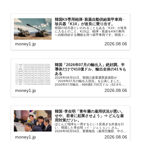
韓国K9専用砲弾･装薬自動供給装甲車両･
珍兵器「K10」が改良に乗り出す。
韓国の珍兵器といわれることもある「K10」が改良
に入るとのこと。K10は、砲弾・装薬をK9の車内
へ自動供給する機能を持つ装甲車両です。韓国メデ
ィア『Chosun Biz』が報じていますので、同記事
から以下に一部を引きます。2005年に初めて...
money1.jp
2026.08.06
韓国「2026年07月の輸出入」絶好調。半
導体だけで410億ドル、輸出全体の41％も
ある
2026年08月01日、韓国の産業通商資源部が
「2026年07月の輸出入現況」を公表しました。
2026年07月輸出：988億8,700万ドル（62.8％）
輸入：685億6,300万ドル（26.5％）貿易収支：
money1.jp
2026.08.06
303億2,400万ドル2026...
韓国･李在明「青年層の雇用状況が悪い。
せや、若者に起業させよう」⇒ どんな雇
用対策だソレ。
ほとんど地球を一周するという長過ぎる外遊を行
い、帰国した李在明（イ・ジェミョン）さん。
2026年08月04日、業務報告（雇用労働部、中小ベ
ンチャー企業部、公正取引委員会）を主催。この席
money1.jp
2026.08.06
上、韓国大統領に成りおおせた李在明（イ・ジェミ