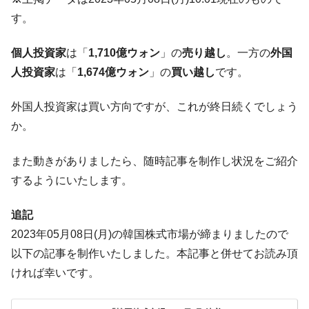
ぎ」では。
す。
韓国鉄鋼最大手『POSCO』ズブズブ沈む。
『Money1』
営業利益80.2％も減少
個人投資家
は「
1,710億ウォン
」の
売り越し
。一方の
外国
米国下院「韓国の公務員個人をターゲット
人投資家
は「
1,674億ウォン
」の
買い越し
です。
『Money1』
にぶん殴る法案」提出！⇒ クーパン問題は合衆国企業に対
する差別。許してはおかぬ
外国人投資家は買い方向ですが、これが終日続くでしょう
韓国ボンクラ政策室長･金容範、株価暴落に
『Money1』
か。
他人事のような発言。
また動きがありましたら、随時記事を制作し状況をご紹介
韓国半導体『SKハイニックス』2026年2Qの
『Money1』
業績「史上最高益」当期純利益は前年同期比13.4倍に。
するようにいたします。
韓国･加徳島新国際空港「またも暗礁」の危
『Money1』
追記
機 ⇒ 10.7兆では損が出るからできない。
2023年05月08日(月)の韓国株式市場が締まりましたので
【速報】韓国株式市場の暴落・本日07月29
『Money1』
以下の記事を制作いたしました。本記事と併せてお読み頂
日(水)もサイドカー・サーキットブレイカーの二段コンボ
発動！
ければ幸いです。
IT産業は人を雇用する効果は低い。全産業の
『Money1』
半分未満しか雇用を生まない