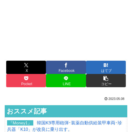
X
Facebook
はてブ
Pocket
LINE
コピー
2023.05.08
おススメ記事
韓国K9専用砲弾･装薬自動供給装甲車両･珍
『Money1』
兵器「K10」が改良に乗り出す。