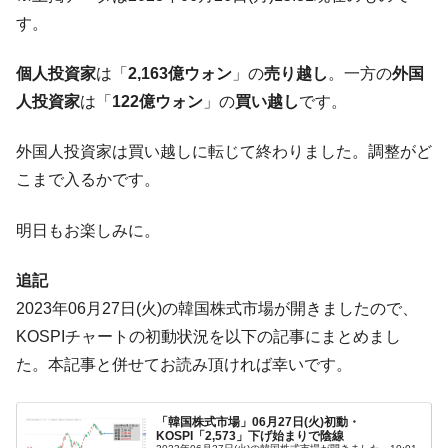
韓国政府「2035年までに18.4GW規模のAIデ
『Money1』
す。
ータセンター整備」⇒ だから無理だってば。
JPモルガン「韓国レバレッジETFの清算は
『Money1』
個人投資家
は「
2,163億ウォン
」の
売り越し
。一方の
外国
ほぼ終わった」
人投資家
は「
122億ウォン
」の
買い越し
です。
韓国『国民年金公団』株価暴落で200兆蒸
『Money1』
発。
外国人投資家は買い越しに転じて終わりました。調整がど
韓国政府「ニセＫ-ブランドを通報しようキ
『Money1』
こまで入るかです。
ャンペーン」⇒ あの名物教授も登場！
韓国「橋が落ちました」⇒ 耐久性「なさす
『Money1』
明日もお楽しみに。
ぎ」では。
追記
韓国鉄鋼最大手『POSCO』ズブズブ沈む。
『Money1』
営業利益80.2％も減少
2023年06月27日(火)の韓国株式市場が開きましたので、
KOSPIチャートの初動状況を以下の記事にまとめまし
米国下院「韓国の公務員個人をターゲット
『Money1』
にぶん殴る法案」提出！⇒ クーパン問題は合衆国企業に対
た。本記事と併せてお読み頂ければ幸いです。
する差別。許してはおかぬ
韓国ボンクラ政策室長･金容範、株価暴落に
『Money1』
「韓国株式市場」06月27日(火)初動・
他人事のような発言。
KOSPI「2,573」下げ始まりで陰線