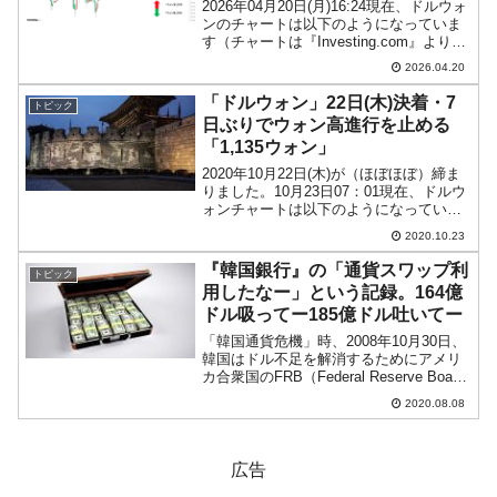
2026年04月20日(月)16:24現在、ドルウォ
ンのチャートは以下のようになっていま
す（チャートは『Investing.com』より引
用）。現在のところ一応陽線です。「1ド
2026.04.20
ル＝1,472ウォン」近辺の攻防となってい
ます。ローソク足1本が...
「ドルウォン」22日(木)決着・7
トピック
日ぶりでウォン高進行を止める
「1,135ウォン」
2020年10月22日(木)が（ほぼほぼ）締ま
りました。10月23日07：01現在、ドルウ
ォンチャートは以下のようになっていま
す（チャートは『Investing.com』より引
2020.10.23
用：以下同）。陽線で締まりました。「1
ドル＝1,135ウォン」ま...
『韓国銀行』の「通貨スワップ利
トピック
用したなー」という記録。164億
ドル吸ってー185億ドル吐いてー
「韓国通貨危機」時、2008年10月30日、
韓国はドル不足を解消するためにアメリ
カ合衆国のFRB（Federal Reserve Board
の略：連邦準備制度理事会）とスワップ
2020.08.08
ライン※1を締結しました。韓国の通貨ウ
ォンが激安状況に陥り、合衆...
広告