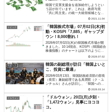
韓国で災害支援金を追加給付しようとい
う話が出ています。これは、政府与党
『共に民主党』の統一大統領候補となっ
た李在明（イ・ジェミョン）さんの影響
2021.11.04
です。李さんは京畿道知事だった時か
ら、政府に対していくら債務を積んでも
「韓国株式市場」07月02日(木)初
トピック
いいから（国債を発行しても韓...
動・KOSPI「7,885」ギャップダ
ウン！8,000割れ！
2026年07月02日(木)の韓国株式市場が開
きました。10:14現在、KOSPI（韓国総合
株価指数）のチャートは以下のようにな
っています（チャートは
2026.07.02
『Investing.com』より引用）。ギャップ
ダウンして始まりました。8,000割れで...
韓国の副総理が訪日「韓国よいと
トピック
こ、投資に最適」
2026年03月13日、韓国財政経済部の部長
（長官）兼副総理である具潤哲（ク・ユ
ンチョル）さんが訪日し、「韓国への投
資」を呼びかけるイベントに出席しまし
2026.03.14
た。↑熱弁を振るう具潤哲（ク・ユンチョ
ル）さん。「韓国よいとこ、投資に最
「ドルウォン」20日(月)夕刻・
ドルウォン
適」というわけで...
「1,472ウォン」見事にヨコヨ
コ。