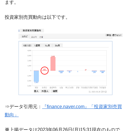
ます。
国の過剰生産が世界を蝕む。
韓国製造業「半導体絶好調」のウラで他業
『Money1』
投資家別売買動向は以下です。
種は全般的「不調」⇒ PSIが示す現況は決して良くない。
【米韓激突案件】韓国消費者院が『クーパ
『Money1』
ン』1人当たり賠償10万ウォンを認定 ⇒ 総額3兆7,000億
韓国で猛暑。南東部では干ばつ
『Money1』
韓国型イージス搭載の次世代駆逐艦
『Money1』
「KDDX」1番艦、2032年竣工と公示
【対日本円】ウォン安が急進！ 日米の協調
『Money1』
に韓国がいっちょがみしたのでは。
韓国政府『BYD』車への補助金を全廃 ⇒ 実
『Money1』
は韓国で『BYD』車は売れている。6カ月で対前年同期比
1.9倍！
⇒データ引用元：
『finance.naver.com』「投資家別売買
在韓米国大使スティールが着韓！⇒ さっそ
『Money1』
動向」
く空港に詰めかけ「出て行け！」「極右勢力」のプラカー
ドを掲げる「在韓反米勢力」
※
上掲データは2023年06月26日(月)15:31現在のもので