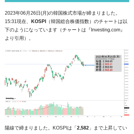
韓国･李在明さっそく不動産対策で浅薄な発
『Money1』
2023年06月26日(月)の韓国株式市場が締まりました。
言。
15:31現在、
KOSPI
（韓国総合株価指数）のチャートは以
韓国は「中国と同じく」投資に不適格な国
『Money1』
下のようになっています（チャートは『Investing.com』
だ。
より引用）。
『韓国銀行』が「金の保有量を増やしま
『Money1』
す」⇒「金を経由するドル入手」手段ではないのか？
韓国･外為取引量「1日当たり1,214.4億ド
『Money1』
ル」まで拡大 ⇒ 海外資金の動きに強く左右される状態
韓国･帰ってきた李在明。李在明を支持しな
『Money1』
い「50.5％」に上昇
韓国大統領府ボンクラ政策室長が告発され
『Money1』
た ⇒ 国家が行った恐るべき株価操作であり、空前の国政壟
断
韓国･警察職員が「丸刈りになって抗議活
『Money1』
動」
陽線で締まりました。KOSPIは「
2,582
」まで上昇してい
中国だけが鉄鋼輸出を異常増加させる ⇒ 中
『Money1』