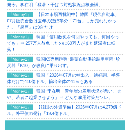
発令。李在明「猛暑・干ばつ対処状況点検会議」
【日本市場再挑戦中】韓国『現代自動車』
『Money1』
07月販売台数は去年のほぼ半分「71台」しか売れなかっ
た。『起亜』は9台だけ
韓国「信用赦免を何回やっても、何回やっ
『Money1』
ても」⇒ 257万人赦免したのに60万人がまた延滞者に転
落！
韓国K9専用砲弾･装薬自動供給装甲車両･珍
『Money1』
兵器「K10」が改良に乗り出す。
韓国「2026年07月の輸出入」絶好調。半導
『Money1』
体だけで410億ドル、輸出全体の41％もある
韓国･李在明「青年層の雇用状況が悪い。せ
『Money1』
や、若者に起業させよう」⇒ どんな雇用対策だソレ。
【韓国の外貨準備】2026年07月は4,279億ド
『Money1』
ル。外平債の発行「19.4億ドル」
韓国「ここは北朝鮮なのか。選管がサーバ
『Money1』
ーにウソのデータを入力したのは明白だ」