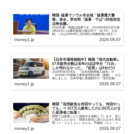
韓国･猛暑でソウル市全域「猛暑重大警
報」発令。李在明「猛暑・干ばつ対処状況
点検会議」
2026年夏。韓国は猛暑です。2026年08月2日午後
1時26分には慶尚南道の梁山市で「42.5℃」を記
録。これは1904年に近代的な気象観測が始まって
以来の韓国史上最高気温です。08月04日には、ソ
money1.jp
2026.08.07
ウル市全域への「猛暑重大警報」が発令され...
【日本市場再挑戦中】韓国『現代自動車』
07月販売台数は去年のほぼ半分「71台」
しか売れなかった。『起亜』は9台だけ
2026年08月06日、『日本自動車輸入組合』が
「2026年7月度輸入車新規登録台数（速報）」を公
表しました。日本市場に再挑戦中の『現代自動
車』、また日本市場を攻略したい『BYD』の販売
money1.jp
2026.08.07
台数はこの中に捉えられているはずです。先月から
は韓国の...
韓国「信用赦免を何回やっても、何回やっ
ても」⇒ 257万人赦免したのに60万人がま
た延滞者に転落！
韓国では政権ごとに徳政令を発動しています。先に
ご紹介したとおり、韓国大統領に成りおおせた李在
明（イ・ジェミョン）さんも、尹錫悦（ユン・ソギ
ョル）前政権が行った――「新出発基金」をバッド
money1.jp
2026.08.07
バンクにして不良債権の買い取りを行い、分割償還
や元利減免...