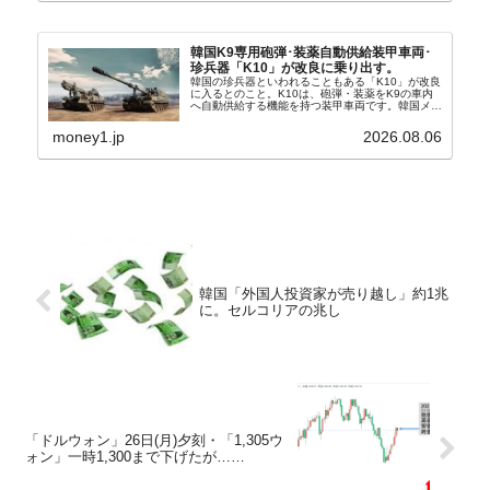
韓国K9専用砲弾･装薬自動供給装甲車両･
珍兵器「K10」が改良に乗り出す。
韓国の珍兵器といわれることもある「K10」が改良
に入るとのこと。K10は、砲弾・装薬をK9の車内
へ自動供給する機能を持つ装甲車両です。韓国メデ
ィア『Chosun Biz』が報じていますので、同記事
から以下に一部を引きます。2005年に初めて...
money1.jp
2026.08.06
韓国「外国人投資家が売り越し」約1兆
に。セルコリアの兆し
「ドルウォン」26日(月)夕刻・「1,305ウ
ォン」一時1,300まで下げたが……