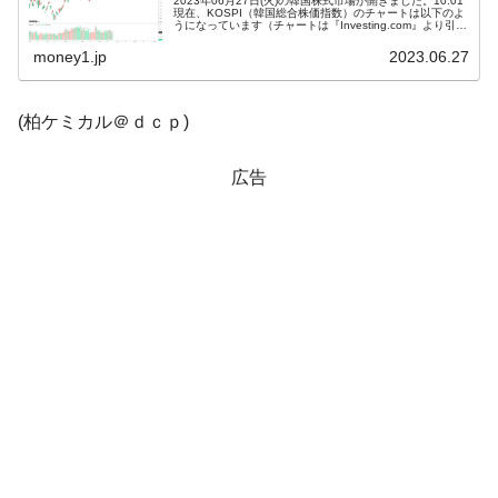
2023年06月27日(火)の韓国株式市場が開きました。10:01
現在、KOSPI（韓国総合株価指数）のチャートは以下のよ
韓国半導体『SKハイニックス』2026年2Qの
『Money1』
うになっています（チャートは『Investing.com』より引
用）。前日終値からちょい下げで始まりました。現在のと
業績「史上最高益」当期純利益は前年同期比13.4倍に。
こ...
money1.jp
2023.06.27
韓国･加徳島新国際空港「またも暗礁」の危
『Money1』
機 ⇒ 10.7兆では損が出るからできない。
(柏ケミカル＠ｄｃｐ)
【速報】韓国株式市場の暴落・本日07月29
『Money1』
日(水)もサイドカー・サーキットブレイカーの二段コンボ
広告
発動！
IT産業は人を雇用する効果は低い。全産業の
『Money1』
半分未満しか雇用を生まない
韓国「株式市場が賭博場のように変質した
『Money1』
のは政界の責任だ」
日本の誇る海洋資源調査船『白嶺』は先進技術の
Fact1
塊！
夏の甲子園、優勝校を最も多く輩出している都道
Fact1
府県とは？
今話題の「楽天ライオンズ」とは？
Fact1