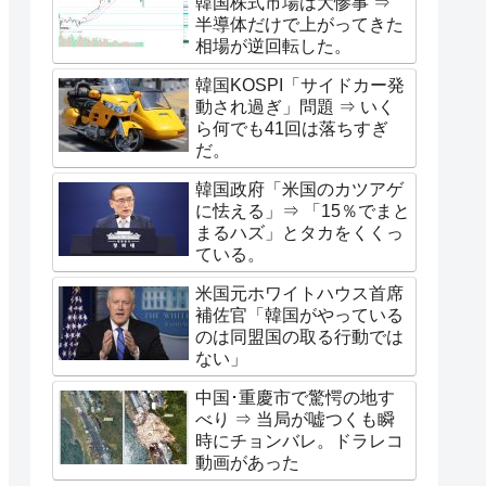
韓国株式市場は大惨事 ⇒
半導体だけで上がってきた
相場が逆回転した。
韓国KOSPI「サイドカー発
動され過ぎ」問題 ⇒ いく
ら何でも41回は落ちすぎ
だ。
韓国政府「米国のカツアゲ
に怯える」⇒ 「15％でまと
まるハズ」とタカをくくっ
ている。
米国元ホワイトハウス首席
補佐官「韓国がやっている
のは同盟国の取る行動では
ない」
中国･重慶市で驚愕の地す
べり ⇒ 当局が嘘つくも瞬
時にチョンバレ。ドラレコ
動画があった