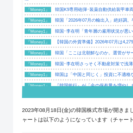
韓国K9専用砲弾･装薬自動供給装甲車両
『Money1』
韓国「2026年07月の輸出入」絶好調
『Money1』
韓国･李在明「青年層の雇用状況が悪い
『Money1』
【韓国の外貨準備】2026年07月は4,2
『Money1』
韓国「ここは北朝鮮なのか。選管がサ
『Money1』
韓国･李在明さっそく不動産対策で浅
『Money1』
韓国は「中国と同じく」投資に不適格
『Money1』
『韓国銀行』が「金の保有量を増やし
『Money1』
韓国･外為取引量「1日当たり1,214.
『Money1』
韓国･帰ってきた李在明。李在明を支持し
『Money1』
2023年08月18日(金)の韓国株式市場が開きまし
韓国大統領府ボンクラ政策室長が告発さ
『Money1』
ャートは以下のようになっています（チャートは『I
壟断