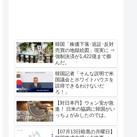
韓国「株価下落･追証･反対
売買の地獄絵図」現実に ⇒
強制決済が1,422億まで膨
んだ。
韓国記者「そんな説明で米
国議会とホワイトハウスを
説得できるわけないだ
ろ！」
【対日本円】ウォン安が急
進！ 日米の協調に韓国がい
っちょがみしたのでは。
【07月13日暗黒の月曜日】