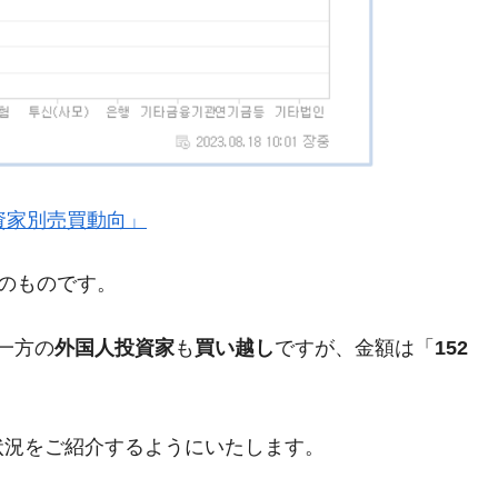
術の塊！
都道府県とは？
がもらえる賞金とは？
』「投資家別売買動向」
？
りそうなスーパーリーグとは？
現在のものです。
高位だった選手とは？
一方の
外国人投資家
も
買い越し
ですが、金額は「
152
打っている意外な選手とは？
は？
状況をご紹介するようにいたします。