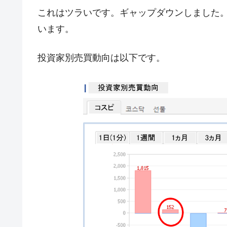
韓国『国民年金公団』株価暴落で200
『Money1』
これはツラいです。ギャップダウンしました。
韓国政府「ニセＫ-ブランドを通報しよ
『Money1』
います。
韓国「橋が落ちました」⇒ 耐久性「な
『Money1』
投資家別売買動向は以下です。
韓国鉄鋼最大手『POSCO』ズブズブ沈
『Money1』
米国下院「韓国の公務員個人をターゲ
『Money1』
する差別。許してはおかぬ
韓国ボンクラ政策室長･金容範、株価
『Money1』
韓国半導体『SKハイニックス』2026
『Money1』
韓国･加徳島新国際空港「またも暗礁」の
『Money1』
【速報】韓国株式市場の暴落・本日07
『Money1』
発動！
IT産業は人を雇用する効果は低い。全
『Money1』
韓国「株式市場が賭博場のように変質
『Money1』