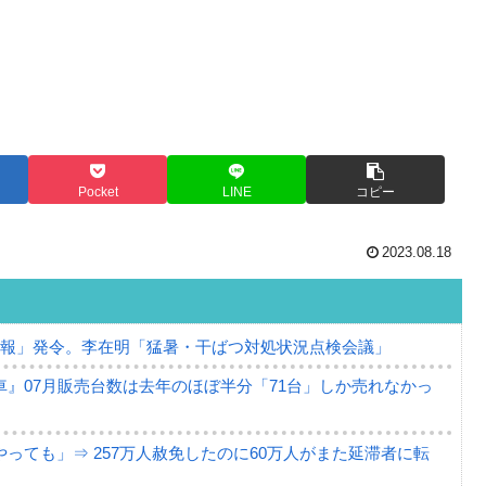
Pocket
LINE
コピー
2023.08.18
警報」発令。李在明「猛暑・干ばつ対処状況点検会議」
』07月販売台数は去年のほぼ半分「71台」しか売れなかっ
っても」⇒ 257万人赦免したのに60万人がまた延滞者に転