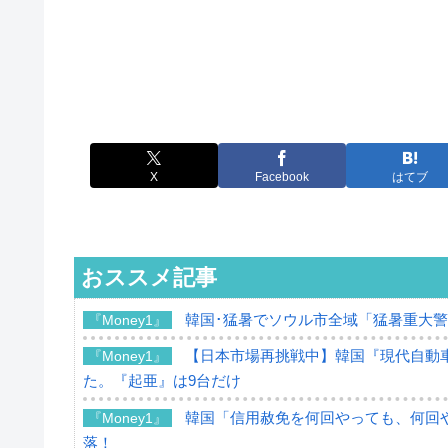
X
Facebook
はてブ
おススメ記事
韓国･猛暑でソウル市全域「猛暑重大
『Money1』
【日本市場再挑戦中】韓国『現代自動車
『Money1』
た。『起亜』は9台だけ
韓国「信用赦免を何回やっても、何回や
『Money1』
落！