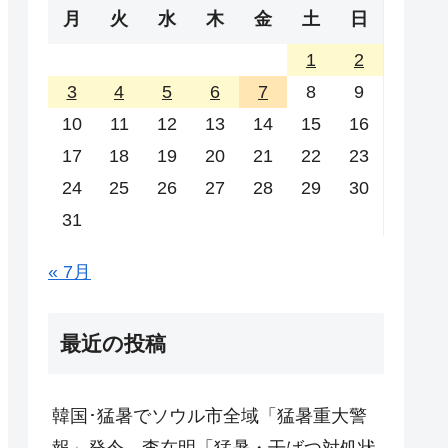
月
火
水
木
金
土
日
1
2
3
4
5
6
7
8
9
10
11
12
13
14
15
16
17
18
19
20
21
22
23
24
25
26
27
28
29
30
31
« 7月
最近の投稿
韓国･猛暑でソウル市全域「猛暑重大警
報」発令。李在明「猛暑・干ばつ対処状