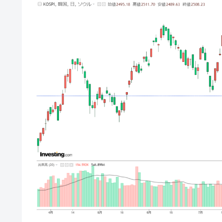
韓国･警察職員が「丸刈りになって抗
『Money1』
中国だけが鉄鋼輸出を異常増加させる 
『Money1』
韓国製造業「半導体絶好調」のウラで他
『Money1』
【米韓激突案件】韓国消費者院が『クーパ
『Money1』
韓国で猛暑。南東部では干ばつ
『Money1』
韓国型イージス搭載の次世代駆逐艦「KD
『Money1』
【対日本円】ウォン安が急進！ 日米
『Money1』
韓国政府『BYD』車への補助金を全廃 
『Money1』
1.9倍！
在韓米国大使スティールが着韓！⇒ 
『Money1』
ドを掲げる「在韓反米勢力」
韓国政府「2035年までに18.4GW規
『Money1』
JPモルガン「韓国レバレッジETFの
『Money1』