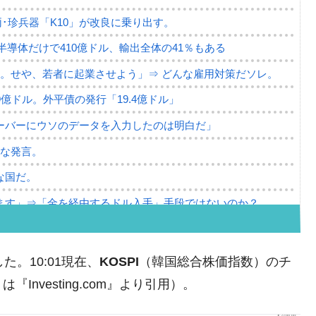
･珍兵器「K10」が改良に乗り出す。
。半導体だけで410億ドル、輸出全体の41％もある
。せや、若者に起業させよう」⇒ どんな雇用対策だソレ。
79億ドル。外平債の発行「19.4億ドル」
ーバーにウソのデータを入力したのは明白だ」
薄な発言。
な国だ。
ます」⇒「金を経由するドル入手」手段ではないのか？
4億ドル」まで拡大 ⇒ 海外資金の動きに強く左右される状態
ない「50.5％」に上昇
た。10:01現在、
KOSPI
（韓国総合株価指数）のチ
れた ⇒ 国家が行った恐るべき株価操作であり、空前の国政
nvesting.com』より引用）。