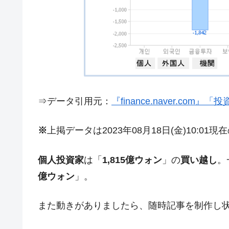
日本の誇る海洋資源調査船『白嶺』は先進技
Fact1
夏の甲子園、優勝校を最も多く輩出している
Fact1
今話題の「楽天ライオンズ」とは？
Fact1
奇跡の毛色「白毛馬」とは？
Fact1
全て勝つといくら？ 競馬GI競走で勝利騎手
Fact1
⇒データ引用元：
『finance.naver.com
平成仮面ライダーの意外すぎるモチーフとは
Fact1
発表から2日で大崩壊、鳴かず飛ばずに終わ
Fact1
※
上掲データは2023年08月18日(金)10:01
日本人マスターズ挑戦の歴史。松山以前に最
Fact1
個人投資家
は「
1,815億ウォン
」の
買い越し
。
甲子園通算本塁打、最多の清原に次いで多く
Fact1
億ウォン
」。
セレクトセールの高額取引馬が稼いだ金額と
Fact1
また動きがありましたら、随時記事を制作し