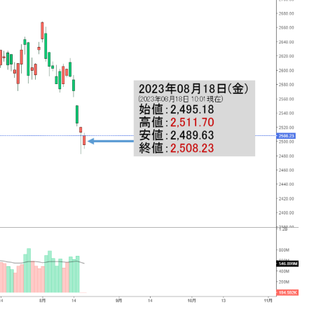
議活動」
⇒ 中国の過剰生産が世界を蝕む。
業種は全般的「不調」⇒ PSIが示す現況は決して良くない。
ン』1人当たり賠償10万ウォンを認定 ⇒ 総額3兆7,000億
DX」1番艦、2032年竣工と公示
の協調に韓国がいっちょがみしたのでは。
⇒ 実は韓国で『BYD』車は売れている。6カ月で対前年同期比
さっそく空港に詰めかけ「出て行け！」「極右勢力」のプラカー
模のAIデータセンター整備」⇒ だから無理だってば。
清算はほぼ終わった」