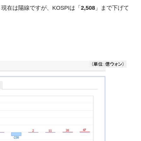
兆蒸発。
現在は陽線ですが、KOSPIは「
2,508
」まで下げて
うキャンペーン」⇒ あの名物教授も登場！
さすぎ」では。
む。営業利益80.2％も減少
ットにぶん殴る法案」提出！⇒ クーパン問題は合衆国企業に対
暴落に他人事のような発言。
年2Qの業績「史上最高益」当期純利益は前年同期比13.4倍に。
危機 ⇒ 10.7兆では損が出るからできない。
月29日(水)もサイドカー・サーキットブレイカーの二段コンボ
産業の半分未満しか雇用を生まない
したのは政界の責任だ」