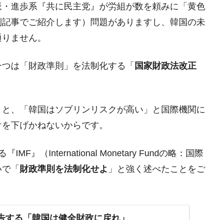
派・進歩系『共に民主党』が労組が数を頼みに「黄色
別記事でご紹介します）問題がありますし、韓国の未
議活動」
通りません。
⇒ 中国の過剰生産が世界を蝕む。
業種は全般的「不調」⇒ PSIが示す現況は決して良くない。
一つは「財政準則」を法制化する「
国家財政法改正
ン』1人当たり賠償10万ウォンを認定 ⇒ 総額3兆7,000億
うと、「韓国はソブリンリスクが高い」と国際機関に
DX」1番艦、2032年竣工と公示
けを下げかねないからです。
の協調に韓国がいっちょがみしたのでは。
⇒ 実は韓国で『BYD』車は売れている。6カ月で対前年同期比
（International Monetary Fundの略：国際
いで「
財政準則を法制化せよ
」と強く述べたことをご
さっそく空港に詰めかけ「出て行け！」「極右勢力」のプラカー
模のAIデータセンター整備」⇒ だから無理だってば。
警告する「韓国は健全財政に戻れ」