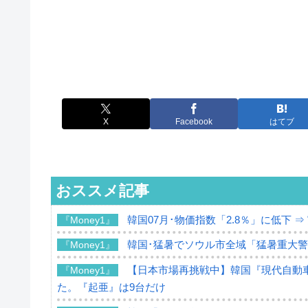
X
Facebook
はてブ
おススメ記事
韓国07月･物価指数「2.8％」に低下 
『Money1』
韓国･猛暑でソウル市全域「猛暑重大
『Money1』
【日本市場再挑戦中】韓国『現代自動車
『Money1』
た。『起亜』は9台だけ