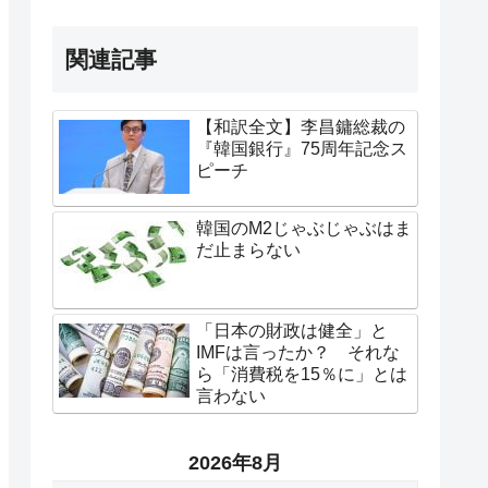
関連記事
【和訳全文】李昌鏞総裁の
『韓国銀行』75周年記念ス
ピーチ
韓国のM2じゃぶじゃぶはま
だ止まらない
「日本の財政は健全」と
IMFは言ったか？ それな
ら「消費税を15％に」とは
言わない
2026年8月