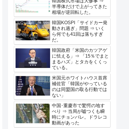
韓国株式市場は大惨事 ⇒
半導体だけで上がってきた
相場が逆回転した。
韓国KOSPI「サイドカー発
動され過ぎ」問題 ⇒ いく
ら何でも41回は落ちすぎ
だ。
韓国政府「米国のカツアゲ
に怯える」⇒ 「15％でまと
まるハズ」とタカをくくっ
ている。
米国元ホワイトハウス首席
補佐官「韓国がやっている
のは同盟国の取る行動では
ない」
中国･重慶市で驚愕の地す
べり ⇒ 当局が嘘つくも瞬
時にチョンバレ。ドラレコ
動画があった