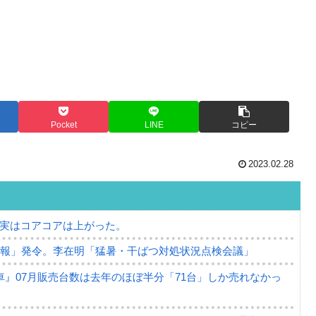
Pocket
LINE
コピー
2023.02.28
⇒ 実はコアコアは上がった。
警報」発令。李在明「猛暑・干ばつ対処状況点検会議」
』07月販売台数は去年のほぼ半分「71台」しか売れなかっ