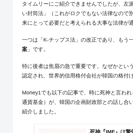
壟断
タイムリーにご紹介できませんでしたが、左
い封筒法」（これがロクでもない法律なので
韓国･警察職員が「丸刈りになって抗
『Money1』
来にとって必要だと考えられる大事な法律が
中国だけが鉄鋼輸出を異常増加させる 
『Money1』
韓国製造業「半導体絶好調」のウラで他
『Money1』
一つは「K-チップス法」の改正であり、もう
【米韓激突案件】韓国消費者院が『クーパ
『Money1』
案
」です。
韓国で猛暑。南東部では干ばつ
『Money1』
特に後者は焦眉の急で重要です。なぜかとい
韓国型イージス搭載の次世代駆逐艦「KD
『Money1』
認定され、世界的信用格付会社が韓国の格付
【対日本円】ウォン安が急進！ 日米
『Money1』
韓国政府『BYD』車への補助金を全廃 
『Money1』
Money1でも以下の記事で、時に死神と言われる『IMF』
1.9倍！
通貨基金）が、韓国の企画財政部との話し合
在韓米国大使スティールが着韓！⇒ 
『Money1』
紹介しました。
ドを掲げる「在韓反米勢力」
韓国政府「2035年までに18.4GW規
『Money1』
死神『IMF』は