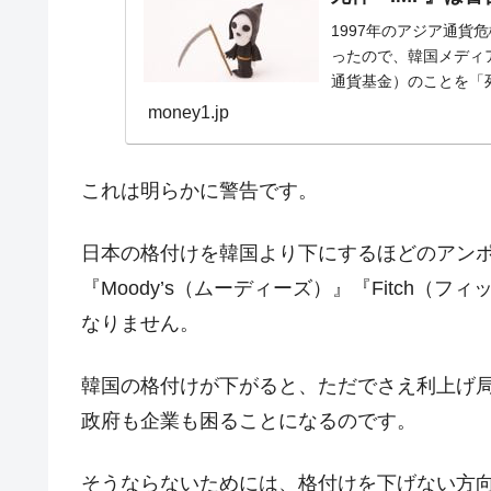
JPモルガン「韓国レバレッジETFの
『Money1』
1997年のアジア通
ったので、韓国メディアは時に
韓国『国民年金公団』株価暴落で200
『Money1』
通貨基金）のことを「死
韓国政府「ニセＫ-ブランドを通報しよ
『Money1』
money1.jp
韓国「橋が落ちました」⇒ 耐久性「な
『Money1』
韓国鉄鋼最大手『POSCO』ズブズブ沈
『Money1』
これは明らかに警告です。
米国下院「韓国の公務員個人をターゲ
『Money1』
する差別。許してはおかぬ
日本の格付けを韓国より下にするほどのアンポ
韓国ボンクラ政策室長･金容範、株価
『Money1』
『Moody’s（ムーディーズ）』『Fitch（
なりません。
韓国半導体『SKハイニックス』2026
『Money1』
韓国･加徳島新国際空港「またも暗礁」の
『Money1』
韓国の格付けが下がると、ただでさえ利上げ
【速報】韓国株式市場の暴落・本日07
『Money1』
政府も企業も困ることになるのです。
発動！
IT産業は人を雇用する効果は低い。全
『Money1』
そうならないためには、格付けを下げない方向