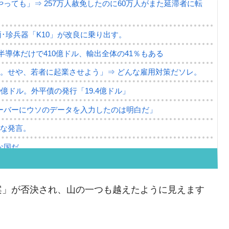
っても」⇒ 257万人赦免したのに60万人がまた延滞者に転
･珍兵器「K10」が改良に乗り出す。
。半導体だけで410億ドル、輸出全体の41％もある
。せや、若者に起業させよう」⇒ どんな雇用対策だソレ。
79億ドル。外平債の発行「19.4億ドル」
ーバーにウソのデータを入力したのは明白だ」
薄な発言。
な国だ。
ます」⇒「金を経由するドル入手」手段ではないのか？
4億ドル」まで拡大 ⇒ 海外資金の動きに強く左右される状態
案」が否決され、山の一つも越えたように見えます
ない「50.5％」に上昇
。
れた ⇒ 国家が行った恐るべき株価操作であり、空前の国政