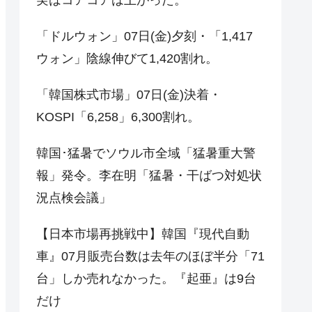
「ドルウォン」07日(金)夕刻・「1,417
ウォン」陰線伸びて1,420割れ。
「韓国株式市場」07日(金)決着・
KOSPI「6,258」6,300割れ。
韓国･猛暑でソウル市全域「猛暑重大警
報」発令。李在明「猛暑・干ばつ対処状
況点検会議」
【日本市場再挑戦中】韓国『現代自動
車』07月販売台数は去年のほぼ半分「71
台」しか売れなかった。『起亜』は9台
だけ