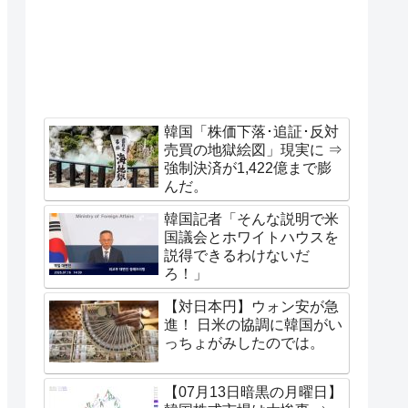
韓国「株価下落･追証･反対
売買の地獄絵図」現実に ⇒
強制決済が1,422億まで膨
んだ。
韓国記者「そんな説明で米
国議会とホワイトハウスを
説得できるわけないだ
ろ！」
【対日本円】ウォン安が急
進！ 日米の協調に韓国がい
っちょがみしたのでは。
【07月13日暗黒の月曜日】