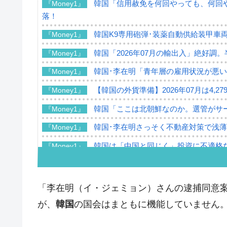
韓国「信用赦免を何回やっても、何回や
『Money1』
落！
韓国K9専用砲弾･装薬自動供給装甲車両
『Money1』
韓国「2026年07月の輸出入」絶好調
『Money1』
韓国･李在明「青年層の雇用状況が悪い
『Money1』
【韓国の外貨準備】2026年07月は4,2
『Money1』
韓国「ここは北朝鮮なのか。選管がサ
『Money1』
韓国･李在明さっそく不動産対策で浅
『Money1』
韓国は「中国と同じく」投資に不適格
『Money1』
『韓国銀行』が「金の保有量を増やし
『Money1』
韓国･外為取引量「1日当たり1,214.
『Money1』
「李在明（イ・ジェミョン）さんの逮捕同意
韓国･帰ってきた李在明。李在明を支持し
『Money1』
が、
韓国
の国会はまともに機能していません
韓国大統領府ボンクラ政策室長が告発さ
『Money1』