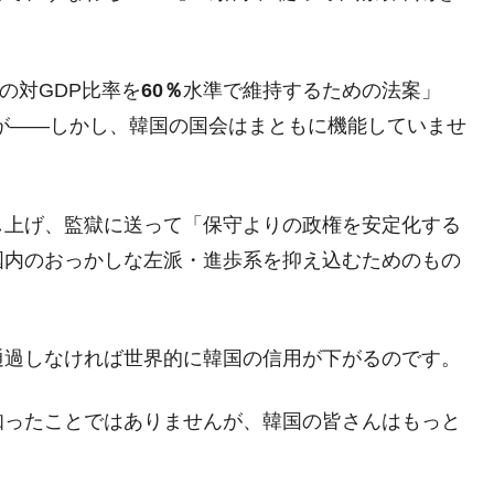
術の塊！
都道府県とは？
の対GDP比率を
60％
水準で維持するための法案」
が――しかし、韓国の国会はまともに機能していませ
がもらえる賞金とは？
し上げ、監獄に送って「保守よりの政権を安定化する
？
国内のおっかしな左派・進歩系を抑え込むためのもの
りそうなスーパーリーグとは？
高位だった選手とは？
打っている意外な選手とは？
通過しなければ世界的に韓国の信用が下がるのです。
は？
知ったことではありませんが、韓国の皆さんはもっと