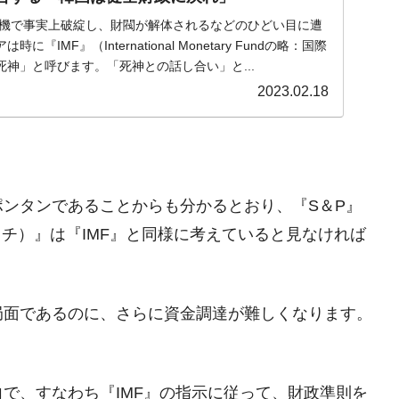
清算はほぼ終わった」
貨危機で事実上破綻し、財閥が解体されるなどのひどい目に遭
『IMF』（International Monetary Fundの略：国際
兆蒸発。
神」と呼びます。「死神との話し合い」と...
うキャンペーン」⇒ あの名物教授も登場！
2023.02.18
さすぎ」では。
む。営業利益80.2％も減少
ットにぶん殴る法案」提出！⇒ クーパン問題は合衆国企業に対
ンタンであることからも分かるとおり、『S＆P』
暴落に他人事のような発言。
フィッチ）』は『IMF』と同様に考えていると見なければ
年2Qの業績「史上最高益」当期純利益は前年同期比13.4倍に。
危機 ⇒ 10.7兆では損が出るからできない。
局面であるのに、さらに資金調達が難しくなります。
月29日(水)もサイドカー・サーキットブレイカーの二段コンボ
産業の半分未満しか雇用を生まない
で、すなわち『IMF』の指示に従って、財政準則を