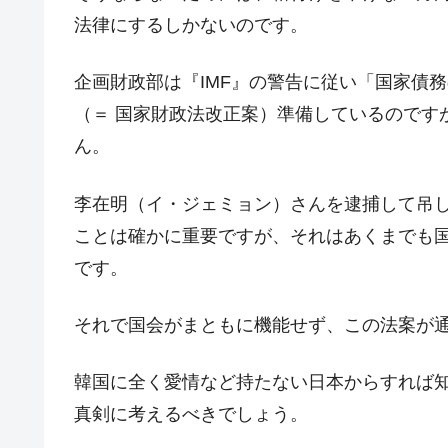
日本の誇る海洋資源調査船『白嶺』は先進技
Fact1
法律にするしかないのです。
夏の甲子園、優勝校を最も多く輩出している
Fact1
企画財政部は『IMF』の警告に従い「国家債務
今話題の「楽天ライオンズ」とは？
Fact1
（＝ 国家財政法改正案）準備しているのです
奇跡の毛色「白毛馬」とは？
Fact1
ん。
全て勝つといくら？ 競馬GI競走で勝利騎手
Fact1
李在明（イ・ジェミョン）さんを逮捕して吊
平成仮面ライダーの意外すぎるモチーフとは
Fact1
ことは確かに重要ですが、それはあくまでも
発表から2日で大崩壊、鳴かず飛ばずに終わ
Fact1
です。
日本人マスターズ挑戦の歴史。松山以前に最
Fact1
甲子園通算本塁打、最多の清原に次いで多く
Fact1
それで国会がまともに機能せず、この法案が
セレクトセールの高額取引馬が稼いだ金額と
Fact1
韓国に全く愛情など持たない日本からすれば
真剣に考えるべきでしょう。