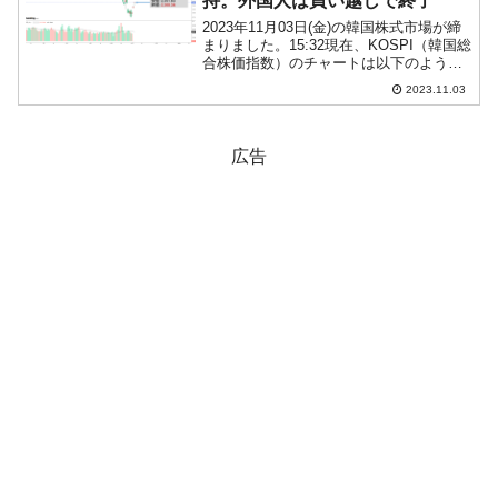
持。外国人は買い越しで終了
2023年11月03日(金)の韓国株式市場が締
まりました。15:32現在、KOSPI（韓国総
合株価指数）のチャートは以下のように
なっています（チャートは
2023.11.03
『Investing.com』より引用）。ローソク
足の実体部分はほとんどありませんが、
う...
広告