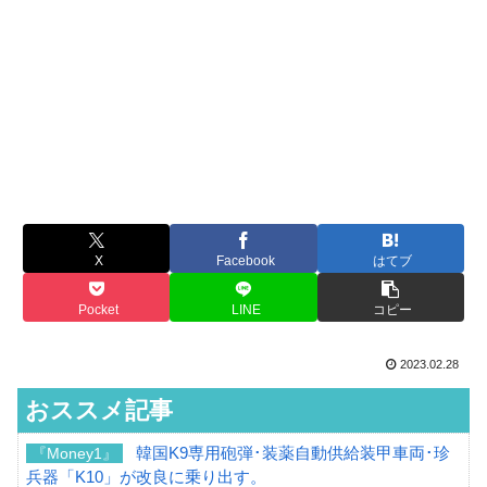
X
Facebook
はてブ
Pocket
LINE
コピー
2023.02.28
おススメ記事
韓国K9専用砲弾･装薬自動供給装甲車両･珍
『Money1』
兵器「K10」が改良に乗り出す。