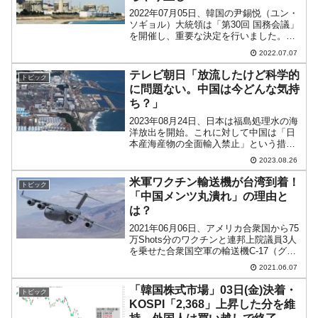
2022年07月05日、韓国の尹錫悦（ユン・
ソギョル）大統領は「第30回 国務会議」
を開催し、重要な決定を行いました。前
文在寅大統領が行ってきた「脱原発政
2022.07.07
策」の完全な廃棄です。⇒参照・引用
元：『韓国 第20代大統領室』公式サイト
テレビ朝日「放流したけど科学的
トピック
この国務会議...
に問題ない。中国は今どんな気持
ち？」
2023年08月24日、日本は福島処理水の海
洋放出を開始。これに対して中国は「日
本産海産物の全面輸入禁止」という措置
を取りました。海洋放出の結果はモニタ
2023.08.26
リングされており、当初の見通しどおり
トリチウムの濃度に問題は起こっており
米軍ワクチン輸送機が台湾到着！
トピック
ません。これを受...
「中国メンツ丸潰れ」の理由と
は？
2021年06月06日、アメリカ合衆国から75
万Shots分のワクチンと連邦上院議員3人
を乗せた合衆国空軍の輸送機C-17（グロ
ーブマスターIII）が台湾松山空港に到着
2021.06.07
しました。↑合衆国空軍C-17。PHOTO(C)
アメリカ合衆国空軍実は、...
「韓国株式市場」03日(金)決着・
トピック
KOSPI「2,368」上昇した分を維