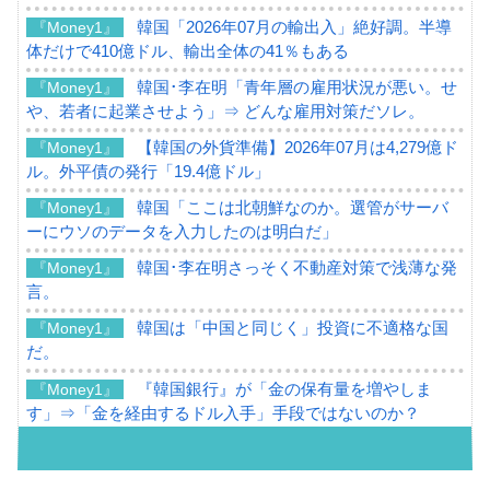
韓国「2026年07月の輸出入」絶好調。半導
『Money1』
体だけで410億ドル、輸出全体の41％もある
韓国･李在明「青年層の雇用状況が悪い。せ
『Money1』
や、若者に起業させよう」⇒ どんな雇用対策だソレ。
【韓国の外貨準備】2026年07月は4,279億ド
『Money1』
ル。外平債の発行「19.4億ドル」
韓国「ここは北朝鮮なのか。選管がサーバ
『Money1』
ーにウソのデータを入力したのは明白だ」
韓国･李在明さっそく不動産対策で浅薄な発
『Money1』
言。
韓国は「中国と同じく」投資に不適格な国
『Money1』
だ。
『韓国銀行』が「金の保有量を増やしま
『Money1』
す」⇒「金を経由するドル入手」手段ではないのか？
韓国･外為取引量「1日当たり1,214.4億ド
『Money1』
ル」まで拡大 ⇒ 海外資金の動きに強く左右される状態