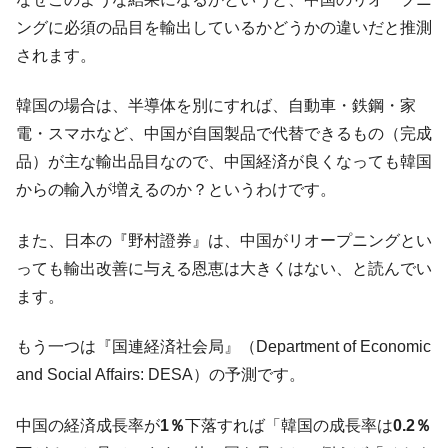
ぎ」では。
ングに必須の品目を輸出しているかどうかの違いだと推測
韓国鉄鋼最大手『POSCO』ズブズブ沈む。
『Money1』
されます。
営業利益80.2％も減少
米国下院「韓国の公務員個人をターゲット
『Money1』
韓国の場合は、半導体を別にすれば、自動車・鉄鋼・家
にぶん殴る法案」提出！⇒ クーパン問題は合衆国企業に対
電・スマホなど、中国が自国製品で代替できるもの（完成
する差別。許してはおかぬ
品）が主な輸出品目なので、中国経済が良くなっても韓国
韓国ボンクラ政策室長･金容範、株価暴落に
『Money1』
からの輸入が増えるのか？というわけです。
他人事のような発言。
韓国半導体『SKハイニックス』2026年2Qの
『Money1』
また、日本の『野村證券』は、中国がリオープニングとい
業績「史上最高益」当期純利益は前年同期比13.4倍に。
っても輸出改善に与える恩恵は大きくはない、と読んでい
韓国･加徳島新国際空港「またも暗礁」の危
『Money1』
ます。
機 ⇒ 10.7兆では損が出るからできない。
【速報】韓国株式市場の暴落・本日07月29
もう一つは『国連経済社会局』（Department of Economic
『Money1』
日(水)もサイドカー・サーキットブレイカーの二段コンボ
and Social Affairs: DESA）の予測です。
発動！
IT産業は人を雇用する効果は低い。全産業の
『Money1』
中国の経済成長率が
1％
下落すれば「韓国の成長率は
0.2％
半分未満しか雇用を生まない