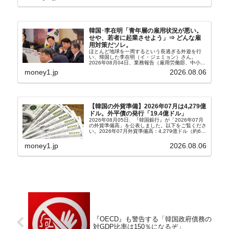
韓国･李在明「青年層の雇用状況が悪い。
せや、若者に起業させよう」⇒ どんな雇
用対策だソレ。
ほとんど地球を一周するという長過ぎる外遊を行
い、帰国した李在明（イ・ジェミョン）さん。
2026年08月04日、業務報告（雇用労働部、中小ベ
ンチャー企業部、公正取引委員会）を主催。この席
money1.jp
2026.08.06
上、韓国大統領に成りおおせた李在明（イ・ジェミ
ョン）さん...
【韓国の外貨準備】2026年07月は4,279億
ドル。外平債の発行「19.4億ドル」
2026年08月05日、『韓国銀行』が「2026年07月
の外貨準備高」を公表しました。以下をご覧くださ
い。2026年07月外貨準備高：4,279億ドル（約67
兆4,456億円）※前月比：+6億ドル＜＜内訳＞＞
⇒Securities：3,80...
money1.jp
2026.08.06
『OECD』も警告する「韓国政府債務の
対GDP比率は150％になるぞ」