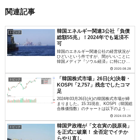
関連記事
韓国エネルギー関連3公社「負債
トピック
総額55兆」！2024年でも返済不
可
韓国のエネルギー関連公社の経営状況が
ひどいという件ですが、間がいいことに
韓国メディア『ソウル経済』に特にひど
い3社について負債総額の記事が出まし
2020.08.28
た。『韓国石油公社』『韓国ガス公社』
『韓国鉱物資源公社』ですが、いずれも
「韓国株式市場」26日(火)決着・
トピック
先にMoney1でご紹介...
KOSPI「2,757」残念でしたコマ
足
2024年03月26日(火)の韓国株式市場が締
まりました。15:31現在、KOSPI（韓国総
合株価指数）のチャートは以下のように
なっています（チャートは
2024.03.26
『Investing.com』より引用）。ほとんど
始値に戻ってしまいました(笑)。上がり...
韓国尹政権が「文在寅の脱原発」
トピック
を正式に破棄！ 全否定でイチか
らやり直し