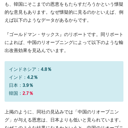
【対日本円】ウォン安が急進！ 日米の協調
『Money1』
も、韓国にそこまでの恩恵をもたらすだろうかという懐疑
に韓国がいっちょがみしたのでは。
的な意見もあります。なぜ懐疑的に見るのかといえば、例
韓国政府『BYD』車への補助金を全廃 ⇒ 実
『Money1』
えば以下のようなデータがあるからです。
は韓国で『BYD』車は売れている。6カ月で対前年同期比
1.9倍！
『ゴールドマン・サックス』のリポートです。同リポート
在韓米国大使スティールが着韓！⇒ さっそ
『Money1』
によれば、中国のリオープニングによって以下のような輸
く空港に詰めかけ「出て行け！」「極右勢力」のプラカー
出改善効果を見込んでいます。
ドを掲げる「在韓反米勢力」
韓国政府「2035年までに18.4GW規模のAIデ
『Money1』
インドネシア：
4.8％
ータセンター整備」⇒ だから無理だってば。
インド：
4.2％
JPモルガン「韓国レバレッジETFの清算は
『Money1』
ほぼ終わった」
日本：
3.9％
韓国：
2.7％
韓国『国民年金公団』株価暴落で200兆蒸
『Money1』
発。
韓国政府「ニセＫ-ブランドを通報しようキ
『Money1』
上掲のように、同社の見込みでは「中国のリオープニン
ャンペーン」⇒ あの名物教授も登場！
グ」が与える恩恵は、日本よりも低いと見られています。
韓国「橋が落ちました」⇒ 耐久性「なさす
『Money1』
なぜこのような結果になるかというと、中国のリオープニ