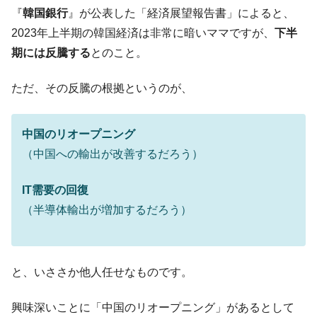
韓国･帰ってきた李在明。李在明を支持しな
『
韓国銀行
』が公表した「経済展望報告書」によると、
『Money1』
い「50.5％」に上昇
2023年上半期の韓国経済は非常に暗いママですが、
下半
韓国大統領府ボンクラ政策室長が告発され
『Money1』
期には反騰する
とのこと。
た ⇒ 国家が行った恐るべき株価操作であり、空前の国政壟
断
ただ、その反騰の根拠というのが、
韓国･警察職員が「丸刈りになって抗議活
『Money1』
動」
中国のリオープニング
中国だけが鉄鋼輸出を異常増加させる ⇒ 中
『Money1』
（中国への輸出が改善するだろう）
国の過剰生産が世界を蝕む。
韓国製造業「半導体絶好調」のウラで他業
『Money1』
IT需要の回復
種は全般的「不調」⇒ PSIが示す現況は決して良くない。
（半導体輸出が増加するだろう）
【米韓激突案件】韓国消費者院が『クーパ
『Money1』
ン』1人当たり賠償10万ウォンを認定 ⇒ 総額3兆7,000億
韓国で猛暑。南東部では干ばつ
『Money1』
と、いささか他人任せなものです。
韓国型イージス搭載の次世代駆逐艦
『Money1』
「KDDX」1番艦、2032年竣工と公示
興味深いことに「中国のリオープニング」があるとして