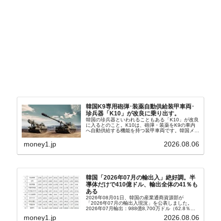
韓国K9専用砲弾･装薬自動供給装甲車両･
珍兵器「K10」が改良に乗り出す。
韓国の珍兵器といわれることもある「K10」が改良
に入るとのこと。K10は、砲弾・装薬をK9の車内
へ自動供給する機能を持つ装甲車両です。韓国メデ
ィア『Chosun Biz』が報じていますので、同記事
から以下に一部を引きます。2005年に初めて...
money1.jp
2026.08.06
韓国「2026年07月の輸出入」絶好調。半
導体だけで410億ドル、輸出全体の41％も
ある
2026年08月01日、韓国の産業通商資源部が
「2026年07月の輸出入現況」を公表しました。
2026年07月輸出：988億8,700万ドル（62.8％）
輸入：685億6,300万ドル（26.5％）貿易収支：
money1.jp
2026.08.06
303億2,400万ドル2026...