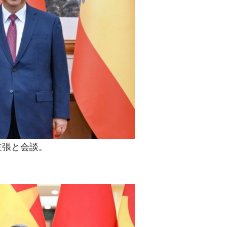
清算はほぼ終わった」
兆蒸発。
うキャンペーン」⇒ あの名物教授も登場！
さすぎ」では。
む。営業利益80.2％も減少
ットにぶん殴る法案」提出！⇒ クーパン問題は合衆国企業に対
暴落に他人事のような発言。
主張と会談。
年2Qの業績「史上最高益」当期純利益は前年同期比13.4倍に。
危機 ⇒ 10.7兆では損が出るからできない。
月29日(水)もサイドカー・サーキットブレイカーの二段コンボ
術の塊！