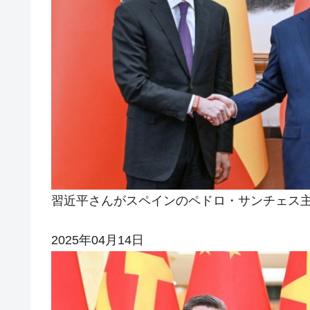
JPモルガン「韓国レバレッジETFの
『Money1』
韓国『国民年金公団』株価暴落で200
『Money1』
韓国政府「ニセＫ-ブランドを通報しよ
『Money1』
韓国「橋が落ちました」⇒ 耐久性「な
『Money1』
韓国鉄鋼最大手『POSCO』ズブズブ沈
『Money1』
米国下院「韓国の公務員個人をターゲ
『Money1』
する差別。許してはおかぬ
韓国ボンクラ政策室長･金容範、株価
『Money1』
習近平さんがスペインのペドロ・サンチェス
韓国半導体『SKハイニックス』2026
『Money1』
韓国･加徳島新国際空港「またも暗礁」の
『Money1』
2025年04月14日
【速報】韓国株式市場の暴落・本日07
『Money1』
発動！
日本の誇る海洋資源調査船『白嶺』は先進技
Fact1