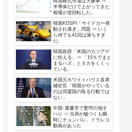
韓国株式市場は大惨事 ⇒
半導体だけで上がってきた
相場が逆回転した。
韓国KOSPI「サイドカー発
動され過ぎ」問題 ⇒ いく
ら何でも41回は落ちすぎ
だ。
韓国政府「米国のカツアゲ
に怯える」⇒ 「15％でまと
まるハズ」とタカをくくっ
ている。
米国元ホワイトハウス首席
補佐官「韓国がやっている
のは同盟国の取る行動では
ない」
中国･重慶市で驚愕の地す
べり ⇒ 当局が嘘つくも瞬
時にチョンバレ。ドラレコ
動画があった