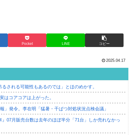
Pocket
LINE
コピー
2025.04.17
吊るされる可能性もあるのでは」とほのめかす。
⇒ 実はコアコアは上がった。
警報」発令。李在明「猛暑・干ばつ対処状況点検会議」
』07月販売台数は去年のほぼ半分「71台」しか売れなかっ