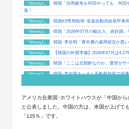
韓国「信用赦免を何回やっても、何回や
『Money1』
落！
韓国K9専用砲弾･装薬自動供給装甲車両
『Money1』
韓国「2026年07月の輸出入」絶好調
『Money1』
韓国･李在明「青年層の雇用状況が悪い
『Money1』
【韓国の外貨準備】2026年07月は4,2
『Money1』
韓国「ここは北朝鮮なのか。選管がサ
『Money1』
韓国･李在明さっそく不動産対策で浅
『Money1』
韓国は「中国と同じく」投資に不適格
『Money1』
『韓国銀行』が「金の保有量を増やし
『Money1』
アメリカ合衆国･ホワイトハウスが「中国から
韓国･外為取引量「1日当たり1,214.
『Money1』
と公表しました。中国の方は、米国が上げて
韓国･帰ってきた李在明。李在明を支持し
「125％」です。
『Money1』
韓国大統領府ボンクラ政策室長が告発さ
『Money1』