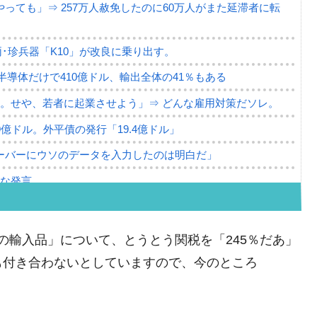
っても」⇒ 257万人赦免したのに60万人がまた延滞者に転
･珍兵器「K10」が改良に乗り出す。
。半導体だけで410億ドル、輸出全体の41％もある
。せや、若者に起業させよう」⇒ どんな雇用対策だソレ。
79億ドル。外平債の発行「19.4億ドル」
ーバーにウソのデータを入力したのは明白だ」
薄な発言。
な国だ。
ます」⇒「金を経由するドル入手」手段ではないのか？
の輸入品」について、とうとう関税を「245％だあ」
4億ドル」まで拡大 ⇒ 海外資金の動きに強く左右される状態
も付き合わないとしていますので、今のところ
ない「50.5％」に上昇
れた ⇒ 国家が行った恐るべき株価操作であり、空前の国政