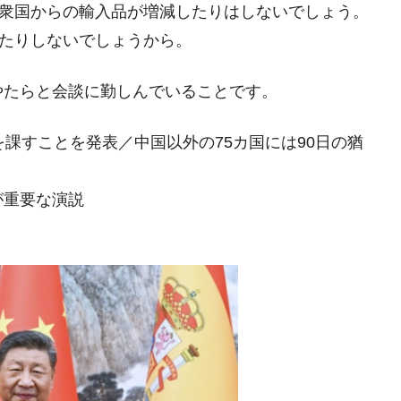
合衆国からの輸入品が増減したりはしないでしょう。
れたりしないでしょうから。
議活動」
⇒ 中国の過剰生産が世界を蝕む。
やたらと会談に勤しんでいることです。
業種は全般的「不調」⇒ PSIが示す現況は決して良くない。
を課すことを発表／中国以外の75カ国には90日の猶
ン』1人当たり賠償10万ウォンを認定 ⇒ 総額3兆7,000億
が重要な演説
DX」1番艦、2032年竣工と公示
の協調に韓国がいっちょがみしたのでは。
⇒ 実は韓国で『BYD』車は売れている。6カ月で対前年同期比
さっそく空港に詰めかけ「出て行け！」「極右勢力」のプラカー
模のAIデータセンター整備」⇒ だから無理だってば。