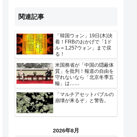
関連記事
「韓国ウォン」19日(木)決
着！FRBのおかげで「1ド
ル＝1,257ウォン」まで戻
る！
米国務省が「中国の隠蔽体
質」を批判！報道の自由を
守れないなら「北京冬季五
輪」は……
「マルチアセットバブルの
崩壊が来るぞ」と警告。
2026年8月