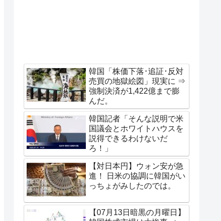
韓国「株価下落･追証･反対
売買の地獄絵図」現実に ⇒
強制決済が1,422億まで膨
んだ。
韓国記者「そんな説明で米
国議会とホワイトハウスを
説得できるわけないだ
ろ！」
【対日本円】ウォン安が急
進！ 日米の協調に韓国がい
っちょがみしたのでは。
【07月13日暗黒の月曜日】