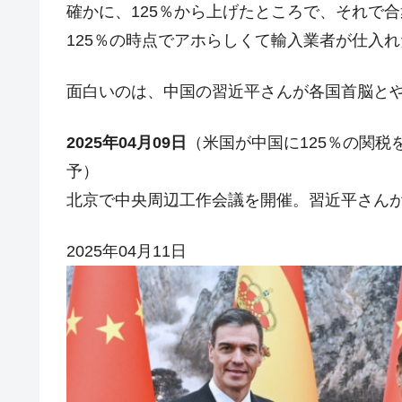
確かに、125％から上げたところで、それで
壟断
125％の時点でアホらしくて輸入業者が仕入
韓国･警察職員が「丸刈りになって抗
『Money1』
中国だけが鉄鋼輸出を異常増加させる 
『Money1』
面白いのは、中国の習近平さんが各国首脳と
韓国製造業「半導体絶好調」のウラで他
『Money1』
2025年04月09日
（米国が中国に125％の関税
【米韓激突案件】韓国消費者院が『クーパ
『Money1』
予）
韓国で猛暑。南東部では干ばつ
『Money1』
北京で中央周辺工作会議を開催。習近平さん
韓国型イージス搭載の次世代駆逐艦「KD
『Money1』
【対日本円】ウォン安が急進！ 日米
『Money1』
2025年04月11日
韓国政府『BYD』車への補助金を全廃 
『Money1』
1.9倍！
在韓米国大使スティールが着韓！⇒ 
『Money1』
ドを掲げる「在韓反米勢力」
韓国政府「2035年までに18.4GW規
『Money1』