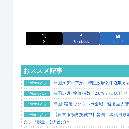
X
Facebook
はてブ
おススメ記事
韓国メディアが「韓国政府と李在明が
『Money1』
韓国07月･物価指数「2.8％」に低下 
『Money1』
韓国･猛暑でソウル市全域「猛暑重大
『Money1』
【日本市場再挑戦中】韓国『現代自動車
『Money1』
た。『起亜』は9台だけ