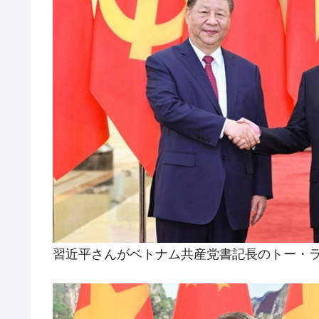
夏の甲子園、優勝校を最も多く輩出している
Fact1
今話題の「楽天ライオンズ」とは？
Fact1
奇跡の毛色「白毛馬」とは？
Fact1
全て勝つといくら？ 競馬GI競走で勝利騎手
Fact1
平成仮面ライダーの意外すぎるモチーフとは
Fact1
発表から2日で大崩壊、鳴かず飛ばずに終わ
Fact1
日本人マスターズ挑戦の歴史。松山以前に最
Fact1
甲子園通算本塁打、最多の清原に次いで多く
Fact1
セレクトセールの高額取引馬が稼いだ金額と
Fact1
習近平さんがベトナム共産党書記長のトー・