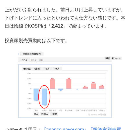
韓国政府『BYD』車への補助金を全廃 ⇒ 実
『Money1』
上がだいぶ削られました。前日よりは上昇していますが、
は韓国で『BYD』車は売れている。6カ月で対前年同期比
1.9倍！
下げトレンドに入ったといわれても仕方ない感じです。本
在韓米国大使スティールが着韓！⇒ さっそ
日は陰線でKOSPIは「
2,412
」で締まっています。
『Money1』
く空港に詰めかけ「出て行け！」「極右勢力」のプラカー
ドを掲げる「在韓反米勢力」
投資家別売買動向は以下です。
韓国政府「2035年までに18.4GW規模のAIデ
『Money1』
ータセンター整備」⇒ だから無理だってば。
JPモルガン「韓国レバレッジETFの清算は
『Money1』
ほぼ終わった」
韓国『国民年金公団』株価暴落で200兆蒸
『Money1』
発。
韓国政府「ニセＫ-ブランドを通報しようキ
『Money1』
ャンペーン」⇒ あの名物教授も登場！
韓国「橋が落ちました」⇒ 耐久性「なさす
『Money1』
ぎ」では。
韓国鉄鋼最大手『POSCO』ズブズブ沈む。
『Money1』
⇒データ引用元：
『finance.naver.com』「投資家別売買