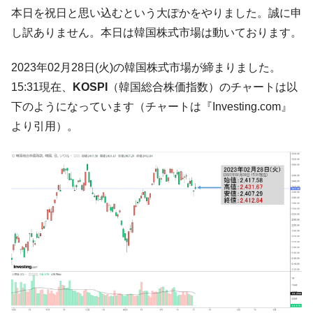
韓国大統領府ボンクラ政策室長が告発され
本日を祝日と思い込むという大ぽかをやりました。誠に申
『Money1』
た ⇒ 国家が行った恐るべき株価操作であり、空前の国政壟
し訳ありません。本日は韓国株式市場は動いております。
断
韓国･警察職員が「丸刈りになって抗議活
『Money1』
2023年02月28日(火)の韓国株式市場が締まりました。
動」
15:31現在、
KOSPI
（韓国総合株価指数）のチャートは以
中国だけが鉄鋼輸出を異常増加させる ⇒ 中
『Money1』
下のようになっています（チャートは『Investing.com』
国の過剰生産が世界を蝕む。
より引用）。
韓国製造業「半導体絶好調」のウラで他業
『Money1』
種は全般的「不調」⇒ PSIが示す現況は決して良くない。
【米韓激突案件】韓国消費者院が『クーパ
『Money1』
ン』1人当たり賠償10万ウォンを認定 ⇒ 総額3兆7,000億
韓国で猛暑。南東部では干ばつ
『Money1』
韓国型イージス搭載の次世代駆逐艦
『Money1』
「KDDX」1番艦、2032年竣工と公示
【対日本円】ウォン安が急進！ 日米の協調
『Money1』
に韓国がいっちょがみしたのでは。