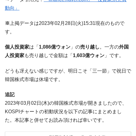
営業利益80.2％も減少
動向」
米国下院「韓国の公務員個人をターゲット
『Money1』
にぶん殴る法案」提出！⇒ クーパン問題は合衆国企業に対
※
上掲データは2023年02月28日(火)15:31現在のもので
する差別。許してはおかぬ
す。
韓国ボンクラ政策室長･金容範、株価暴落に
『Money1』
他人事のような発言。
個人投資家
は「
1,086億ウォン
」の
売り越し
。一方の
外国
韓国半導体『SKハイニックス』2026年2Qの
『Money1』
人投資家
も売り越しで金額は「
1,603億ウォン
」です。
業績「史上最高益」当期純利益は前年同期比13.4倍に。
どうも冴えない感じですが、明日こそ「三一節」で祝日で
韓国･加徳島新国際空港「またも暗礁」の危
『Money1』
機 ⇒ 10.7兆では損が出るからできない。
韓国株式市場は休場です。
【速報】韓国株式市場の暴落・本日07月29
『Money1』
追記
日(水)もサイドカー・サーキットブレイカーの二段コンボ
発動！
2023年03月02日(木)の韓国株式市場が開きましたので、
KOSPIチャートの初動状況を以下の記事にまとめまし
IT産業は人を雇用する効果は低い。全産業の
『Money1』
半分未満しか雇用を生まない
た。本記事と併せてお読み頂ければ幸いです。
韓国「株式市場が賭博場のように変質した
『Money1』
のは政界の責任だ」