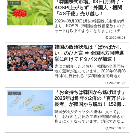
「韓国株式市場」03日(月)終了・
トピック
KOSPI上がらず！外国人・機関
「4.8千億」売り越し！
2020年08月03日(月)の韓国株式市場が締
まり、KOSPI（韓国総合株価指数）のチ
ャートは以下のようになりました（チャ
ートは『Investing.com』より引用）。ロ
2020.08.03
ーソク足の実体部分はほぼなくなりまし
た。わずか「0.51Point」...
韓国の政治状況は「ばかばかし
トピック
い」のひと言 ⇒ 全国地方同時選
挙に向けてドタバタが加速！
先にご紹介したとおり、韓国の全国同時
地方選挙が迫っています。2026年06月03
日(水)に行われる「第9回全国同時地方選
挙」は4,000人以上が当選するという巨大
2026.01.25
選挙です。韓国大統領に成りおおせた前
科四犯の李在明（イ・ジェミョン）さん
「お金持ちは韓国から逃げ出す」
トピック
は、左...
2025年は昨年の2倍の「百万ドル
長者」が韓国から脱出！ 152億ド
ルが流出する
韓国が秋夕チュソクの連休に入ってお
り、お役所もお休みで政府機関の動きが
見えにくくなっています。消化できなか
った・出し損なっていた件をご紹介して
2025.10.08
おきます。「韓国はお金持ちが逃げ出す