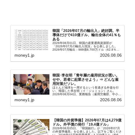
韓国「2026年07月の輸出入」絶好調。半
導体だけで410億ドル、輸出全体の41％も
ある
2026年08月01日、韓国の産業通商資源部が
「2026年07月の輸出入現況」を公表しました。
2026年07月輸出：988億8,700万ドル（62.8％）
輸入：685億6,300万ドル（26.5％）貿易収支：
money1.jp
2026.08.06
303億2,400万ドル2026...
韓国･李在明「青年層の雇用状況が悪い。
せや、若者に起業させよう」⇒ どんな雇
用対策だソレ。
ほとんど地球を一周するという長過ぎる外遊を行
い、帰国した李在明（イ・ジェミョン）さん。
2026年08月04日、業務報告（雇用労働部、中小ベ
ンチャー企業部、公正取引委員会）を主催。この席
money1.jp
2026.08.06
上、韓国大統領に成りおおせた李在明（イ・ジェミ
ョン）さん...
【韓国の外貨準備】2026年07月は4,279億
ドル。外平債の発行「19.4億ドル」
2026年08月05日、『韓国銀行』が「2026年07月
の外貨準備高」を公表しました。以下をご覧くださ
い。2026年07月外貨準備高：4,279億ドル（約67