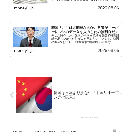
兆4,456億円）※前月比：+6億ドル＜＜内訳＞＞
⇒Securities：3,80...
money1.jp
2026.08.06
韓国「ここは北朝鮮なのか。選管がサーバ
ーにウソのデータを入力したのは明白だ」
先にご紹介した、韓国の全国同時地方選挙で投票用
紙が足らなかった件がまだ尾を引いています。韓国
の国会では「6・3地方選挙投票用紙不足事態・国
政調査特別委員会」が設けられ、調査を続けていま
す。『国民の力』の朱晋佑（チュ・ジヌ）議員はそ
money1.jp
2026.08.05
の委員の一...
韓国は日本より少ない「中国リオープニ
ングの恩恵」