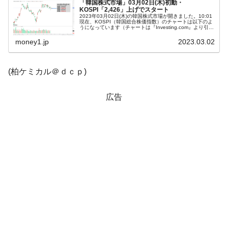
「韓国株式市場」03月02日(木)初動・
KOSPI「2,426」上げでスタート
韓国「2026年1Q 資金循環統計」面白い結果
『Money1』
2023年03月02日(木)の韓国株式市場が開きました。10:01
現在、KOSPI（韓国総合株価指数）のチャートは以下のよ
に。
うになっています（チャートは『Investing.com』より引
用）。前日は「三一節」で休場。本日はお休み明けで、陽
線...
money1.jp
2023.03.02
韓国化学企業最大手『ロッテケミカル』純
『Money1』
借入金が約8兆。信用格付け「ネガティブ」にダウン
(柏ケミカル＠ｄｃｐ)
韓国株式市場･暗黒の火曜日。サーキットブ
『Money1』
レイカーも発動！ 半導体2銘柄の暴落
広告
韓国･カードローン金利「15％」突破！
『Money1』
日本の誇る海洋資源調査船『白嶺』は先進技術の
Fact1
塊！
夏の甲子園、優勝校を最も多く輩出している都道
Fact1
府県とは？
今話題の「楽天ライオンズ」とは？
Fact1
奇跡の毛色「白毛馬」とは？
Fact1
全て勝つといくら？ 競馬GI競走で勝利騎手がもら
Fact1
える賞金とは？