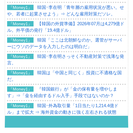
韓国･李在明「青年層の雇用状況が悪い。せ
『Money1』
や、若者に起業させよう」⇒ どんな雇用対策だソレ。
【韓国の外貨準備】2026年07月は4,279億ド
『Money1』
ル。外平債の発行「19.4億ドル」
韓国「ここは北朝鮮なのか。選管がサーバ
『Money1』
ーにウソのデータを入力したのは明白だ」
韓国･李在明さっそく不動産対策で浅薄な発
『Money1』
言。
韓国は「中国と同じく」投資に不適格な国
『Money1』
だ。
『韓国銀行』が「金の保有量を増やしま
『Money1』
す」⇒「金を経由するドル入手」手段ではないのか？
韓国･外為取引量「1日当たり1,214.4億ド
『Money1』
ル」まで拡大 ⇒ 海外資金の動きに強く左右される状態
韓国･帰ってきた李在明。李在明を支持しな
『Money1』
い「50.5％」に上昇