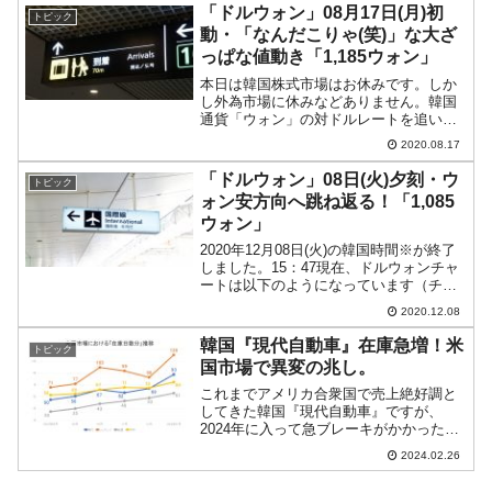
国だ」という件です。上掲の先記事で
「ドルウォン」08月17日(月)初
トピック
2024年にもご紹介したこと...
動・「なんだこりゃ(笑)」な大ざ
っぱな値動き「1,185ウォン」
本日は韓国株式市場はお休みです。しか
し外為市場に休みなどありません。韓国
通貨「ウォン」の対ドルレートを追いか
けています。2020年08月17日(月)10：04
2020.08.17
現在（日本時間）、ドルウォンチャート
は以下のようになっています（チャート
「ドルウォン」08日(火)夕刻・ウ
トピック
は『Inv...
ォン安方向へ跳ね返る！「1,085
ウォン」
2020年12月08日(火)の韓国時間※が終了
しました。15：47現在、ドルウォンチャ
ートは以下のようになっています（チャ
ートは『Investing.com』より引用：以下
2020.12.08
同）。現在は陽線でウォン安方向へ動い
ています。「1ドル＝1,185ウ...
韓国『現代自動車』在庫急増！米
トピック
国市場で異変の兆し。
これまでアメリカ合衆国で売上絶好調と
してきた韓国『現代自動車』ですが、
2024年に入って急ブレーキがかかった模
様です。「合衆国市場の新車販売におけ
2024.02.26
る在庫量」が急増していることが分かり
ました。合衆国の自動車関連調査会社