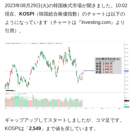
韓国大統領府ボンクラ政策室長が告発され
2023年08月29日(火)の韓国株式市場が開きました。10:02
『Money1』
た ⇒ 国家が行った恐るべき株価操作であり、空前の国政壟
現在、
KOSPI
（韓国総合株価指数）のチャートは以下の
断
ようになっています（チャートは『Investing.com』より
韓国･警察職員が「丸刈りになって抗議活
『Money1』
引用）。
動」
中国だけが鉄鋼輸出を異常増加させる ⇒ 中
『Money1』
国の過剰生産が世界を蝕む。
韓国製造業「半導体絶好調」のウラで他業
『Money1』
種は全般的「不調」⇒ PSIが示す現況は決して良くない。
【米韓激突案件】韓国消費者院が『クーパ
『Money1』
ン』1人当たり賠償10万ウォンを認定 ⇒ 総額3兆7,000億
韓国で猛暑。南東部では干ばつ
『Money1』
韓国型イージス搭載の次世代駆逐艦
『Money1』
「KDDX」1番艦、2032年竣工と公示
ギャップアップしてスタートしましたが、コマ足です。
【対日本円】ウォン安が急進！ 日米の協調
『Money1』
に韓国がいっちょがみしたのでは。
KOSPIは「
2,549
」まで値を戻しています。