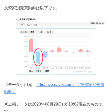
韓国政府『BYD』車への補助金を全廃 ⇒ 実
『Money1』
投資家別売買動向は以下です。
は韓国で『BYD』車は売れている。6カ月で対前年同期比
1.9倍！
在韓米国大使スティールが着韓！⇒ さっそ
『Money1』
く空港に詰めかけ「出て行け！」「極右勢力」のプラカー
ドを掲げる「在韓反米勢力」
韓国政府「2035年までに18.4GW規模のAIデ
『Money1』
ータセンター整備」⇒ だから無理だってば。
JPモルガン「韓国レバレッジETFの清算は
『Money1』
ほぼ終わった」
韓国『国民年金公団』株価暴落で200兆蒸
『Money1』
発。
韓国政府「ニセＫ-ブランドを通報しようキ
『Money1』
⇒データ引用元：
『finance.naver.com』「投資家別売買
ャンペーン」⇒ あの名物教授も登場！
動向」
韓国「橋が落ちました」⇒ 耐久性「なさす
『Money1』
ぎ」では。
※
上掲データは2023年08月29日(火)10:02現在のもので
韓国鉄鋼最大手『POSCO』ズブズブ沈む。
『Money1』
す。