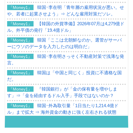
韓国･李在明「青年層の雇用状況が悪い。せ
『Money1』
や、若者に起業させよう」⇒ どんな雇用対策だソレ。
【韓国の外貨準備】2026年07月は4,279億ド
『Money1』
ル。外平債の発行「19.4億ドル」
韓国「ここは北朝鮮なのか。選管がサーバ
『Money1』
ーにウソのデータを入力したのは明白だ」
韓国･李在明さっそく不動産対策で浅薄な発
『Money1』
言。
韓国は「中国と同じく」投資に不適格な国
『Money1』
だ。
『韓国銀行』が「金の保有量を増やしま
『Money1』
す」⇒「金を経由するドル入手」手段ではないのか？
韓国･外為取引量「1日当たり1,214.4億ド
『Money1』
ル」まで拡大 ⇒ 海外資金の動きに強く左右される状態
韓国･帰ってきた李在明。李在明を支持しな
『Money1』
い「50.5％」に上昇