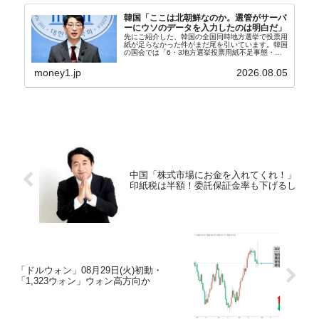
韓国「ここは北朝鮮なのか。選管がサーバ
ーにウソのデータを入力したのは明白だ」
先にご紹介した、韓国の全国同時地方選挙で投票用
紙が足らなかった件がまだ尾を引いています。韓国
の国会では「6・3地方選挙投票用紙不足事態・国
政調査特別委員会」が設けられ、調査を続けていま
す。『国民の力』の朱晋佑（チュ・ジヌ）議員はそ
money1.jp
2026.08.05
の委員の一...
中国「株式市場にお金を入れてくれ！」
印紙税は半額！委託保証金率も下げるし
「ドルウォン」08月29日(火)初動・
「1,323ウォン」ウォン高方向か