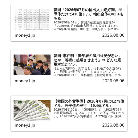
韓国「2026年07月の輸出入」絶好調。半
導体だけで410億ドル、輸出全体の41％も
ある
2026年08月01日、韓国の産業通商資源部が
「2026年07月の輸出入現況」を公表しました。
2026年07月輸出：988億8,700万ドル（62.8％）
輸入：685億6,300万ドル（26.5％）貿易収支：
money1.jp
2026.08.06
303億2,400万ドル2026...
韓国･李在明「青年層の雇用状況が悪い。
せや、若者に起業させよう」⇒ どんな雇
用対策だソレ。
ほとんど地球を一周するという長過ぎる外遊を行
い、帰国した李在明（イ・ジェミョン）さん。
2026年08月04日、業務報告（雇用労働部、中小ベ
ンチャー企業部、公正取引委員会）を主催。この席
money1.jp
2026.08.06
上、韓国大統領に成りおおせた李在明（イ・ジェミ
ョン）さん...
【韓国の外貨準備】2026年07月は4,279億
ドル。外平債の発行「19.4億ドル」
2026年08月05日、『韓国銀行』が「2026年07月
の外貨準備高」を公表しました。以下をご覧くださ
い。2026年07月外貨準備高：4,279億ドル（約67
兆4,456億円）※前月比：+6億ドル＜＜内訳＞＞
⇒Securities：3,80...
money1.jp
2026.08.06