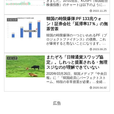
きました。10:01現在、KOSPI（韓国総合
株価指数）のチャートは以下のようにな
っています（チャートは
2022.11.25
『Investing.com』より引用）。ほぼ前日
終値からのスタートですが、わずかなが
韓国の時限爆弾:PF 133兆ウォ
トピック
らア...
ン！証券会社「延滞率17％」の無
茶苦茶
韓国の時限爆弾の一つといわれるPF（プ
ロジェクトファイナンス）の債務。これ
が爆発すると危ないことになります。金
融監督院の直近のデータが分かりました
2023.09.25
のでご紹介します。金融監督院による
と、2023年上半期末時点でPFのローン残
またぞろ「日韓通貨スワップ協
トピック
高は「133.1兆...
定」。しれっと提案される・無理
スジなのが理解できていない
2020年03月26日、韓国メディア『中央日
報』に「『韓国経済にパーフェクトスト
ーム、特段の非常措置が必要』…全経
連、危機克服で緊急提言」という記事が
2020.04.02
出ました。これは、『全国経済人連合
会』の許昌秀（ホ・チャンス）会長が
2020年03月25日...
広告