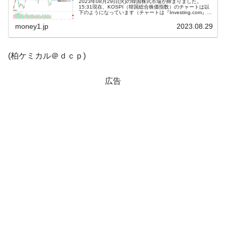
2023年08月29日(火)の韓国株式市場が締まりました。
15:31現在、KOSPI（韓国総合株価指数）のチャートは以
下のようになっています（チャートは『Investing.com』よ
韓国「2026年1Q 資金循環統計」面白い結果
『Money1』
り引用）。コマ足で終わりました。KOSPIはうっすら陽
線...
に。
money1.jp
2023.08.29
韓国化学企業最大手『ロッテケミカル』純
『Money1』
借入金が約8兆。信用格付け「ネガティブ」にダウン
(柏ケミカル＠ｄｃｐ)
韓国株式市場･暗黒の火曜日。サーキットブ
『Money1』
広告
レイカーも発動！ 半導体2銘柄の暴落
韓国･カードローン金利「15％」突破！
『Money1』
日本の誇る海洋資源調査船『白嶺』は先進技術の
Fact1
塊！
夏の甲子園、優勝校を最も多く輩出している都道
Fact1
府県とは？
今話題の「楽天ライオンズ」とは？
Fact1
奇跡の毛色「白毛馬」とは？
Fact1
全て勝つといくら？ 競馬GI競走で勝利騎手がもら
Fact1
える賞金とは？