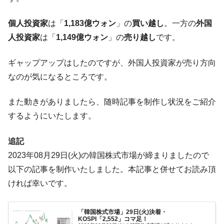
営業利益80.2％も減少
個人投資家
は「
1,183億ウォン
」の
買い越し
。一方の
外国
米国下院「韓国の公務員個人をターゲット
『Money1』
にぶん殴る法案」提出！⇒ クーパン問題は合衆国企業に対
人投資家
は「
1,149億ウォン
」の
売り越し
です。
する差別。許してはおかぬ
ギャップアップはしたのですが、外国人投資家が売り方向
韓国ボンクラ政策室長･金容範、株価暴落に
『Money1』
他人事のような発言。
なのが気になるところです。
韓国半導体『SKハイニックス』2026年2Qの
『Money1』
業績「史上最高益」当期純利益は前年同期比13.4倍に。
また動きがありましたら、随時記事を制作し状況をご紹介
するようにいたします。
韓国･加徳島新国際空港「またも暗礁」の危
『Money1』
機 ⇒ 10.7兆では損が出るからできない。
追記
【速報】韓国株式市場の暴落・本日07月29
『Money1』
2023年08月29日(火)の韓国株式市場が締まりましたので
日(水)もサイドカー・サーキットブレイカーの二段コンボ
発動！
以下の記事を制作いたしました。本記事と併せてお読み頂
ければ幸いです。
IT産業は人を雇用する効果は低い。全産業の
『Money1』
半分未満しか雇用を生まない
韓国「株式市場が賭博場のように変質した
『Money1』
「韓国株式市場」29日(火)決着・
KOSPI「2,552」コマ足！
のは政界の責任だ」