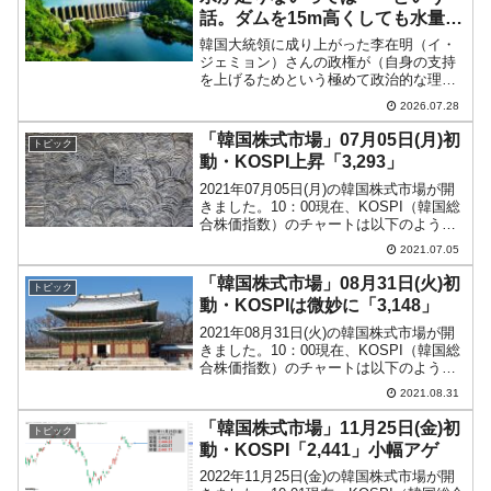
話。ダムを15m高くしても水量は
増えない
韓国大統領に成り上がった李在明（イ・
ジェミョン）さんの政権が（自身の支持
を上げるためという極めて政治的な理由
で）ぶち上げた半導体クラスター建設計
2026.07.28
画は、インフラ面で達成できない砂上の
楼閣です。半導体製造は大量に水を消費
「韓国株式市場」07月05日(月)初
トピック
します。湖南地方に新しく...
動・KOSPI上昇「3,293」
2021年07月05日(月)の韓国株式市場が開
きました。10：00現在、KOSPI（韓国総
合株価指数）のチャートは以下のように
なっています（チャートは
2021.07.05
『Investing.com』より引用）。KOSPIは
上昇しています。10：00現在で「3...
「韓国株式市場」08月31日(火)初
トピック
動・KOSPIは微妙に「3,148」
2021年08月31日(火)の韓国株式市場が開
きました。10：00現在、KOSPI（韓国総
合株価指数）のチャートは以下のように
なっています（チャートは
2021.08.31
『Investing.com』より引用）。ほんのわ
ずかですが上げて始まったものの、一時
「韓国株式市場」11月25日(金)初
トピック
は「...
動・KOSPI「2,441」小幅アゲ
2022年11月25日(金)の韓国株式市場が開