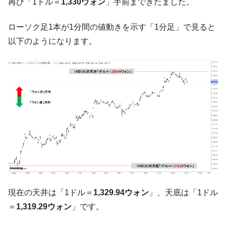
『Money1』
再び「1ドル＝
1,330ウォン
」手前まできたました。
い「50.5％」に上昇
ローソク足1本が1分間の値動きを示す「1分足」で見ると
韓国大統領府ボンクラ政策室長が告発され
『Money1』
た ⇒ 国家が行った恐るべき株価操作であり、空前の国政壟
以下のようになります。
断
韓国･警察職員が「丸刈りになって抗議活
『Money1』
動」
中国だけが鉄鋼輸出を異常増加させる ⇒ 中
『Money1』
国の過剰生産が世界を蝕む。
韓国製造業「半導体絶好調」のウラで他業
『Money1』
種は全般的「不調」⇒ PSIが示す現況は決して良くない。
【米韓激突案件】韓国消費者院が『クーパ
『Money1』
ン』1人当たり賠償10万ウォンを認定 ⇒ 総額3兆7,000億
韓国で猛暑。南東部では干ばつ
『Money1』
現在の天井は「1ドル＝
1,329.94ウォン
」、天底は「1ドル
韓国型イージス搭載の次世代駆逐艦
『Money1』
「KDDX」1番艦、2032年竣工と公示
＝
1,319.29ウォン
」です。
【対日本円】ウォン安が急進！ 日米の協調
『Money1』