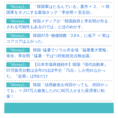
「韓国軍はたるんでいる」案件 × ２。⇒ 韓
『Money1』
国軍をダメにする最強タッグ「李在明 + 安圭伯」
韓国メディアが「韓国政府と李在明が吊る
『Money1』
される可能性もあるのでは」とほのめかす。
韓国07月･物価指数「2.8％」に低下 ⇒ 実は
『Money1』
コアコアは上がった。
韓国･猛暑でソウル市全域「猛暑重大警報」
『Money1』
発令。李在明「猛暑・干ばつ対処状況点検会議」
【日本市場再挑戦中】韓国『現代自動車』
『Money1』
07月販売台数は去年のほぼ半分「71台」しか売れなかっ
た。『起亜』は9台だけ
韓国「信用赦免を何回やっても、何回やっ
『Money1』
ても」⇒ 257万人赦免したのに60万人がまた延滞者に転
落！
韓国K9専用砲弾･装薬自動供給装甲車両･珍
『Money1』
兵器「K10」が改良に乗り出す。