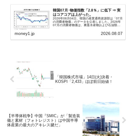
韓国07月･物価指数「2.8％」に低下 ⇒ 実
はコアコアは上がった。
2026年08月04日、韓国の産業通商資源部は「07月
の消費者物価」のデータを公表しました。2026年
07月の消費者物価は、農畜水産物および石油類の
上昇率が鈍化したことなどにより、前年同月比
2.8％上昇（06月は3.2％）となり、上昇率は前...
money1.jp
2026.08.07
「韓国株式市場」14日(火)決着・
KOSPI「2,433」ほぼ前日始値！
【半導体戦争】中国『SMIC』が「製造装
備と素材（フォトレジスト）は中国半導
体産業の最大のアキレス腱だ」