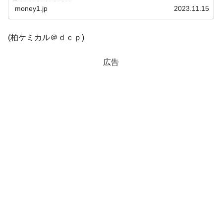
本日...
money1.jp
2023.11.15
韓国鉄鋼最大手『POSCO』ズブズブ沈む。
『Money1』
営業利益80.2％も減少
(柏ケミカル＠ｄｃｐ)
米国下院「韓国の公務員個人をターゲット
『Money1』
にぶん殴る法案」提出！⇒ クーパン問題は合衆国企業に対
広告
する差別。許してはおかぬ
韓国ボンクラ政策室長･金容範、株価暴落に
『Money1』
他人事のような発言。
韓国半導体『SKハイニックス』2026年2Qの
『Money1』
業績「史上最高益」当期純利益は前年同期比13.4倍に。
日本の誇る海洋資源調査船『白嶺』は先進技術の
Fact1
塊！
夏の甲子園、優勝校を最も多く輩出している都道
Fact1
府県とは？
今話題の「楽天ライオンズ」とは？
Fact1
奇跡の毛色「白毛馬」とは？
Fact1