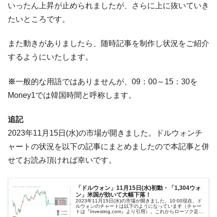
いったん上昇が止められましたが、さらに上に抜いていき
に韓国がいっちょがみしたのでは。
たいところです。
韓国政府『BYD』車への補助金を全廃 ⇒ 実
『Money1』
は韓国で『BYD』車は売れている。6カ月で対前年同期比
また動きがありましたら、随時記事を制作し状況をご紹介
1.9倍！
するようにいたします。
在韓米国大使スティールが着韓！⇒ さっそ
『Money1』
く空港に詰めかけ「出て行け！」「極右勢力」のプラカー
※
一般的な用語ではありませんが、09：00～15：30を
ドを掲げる「在韓反米勢力」
Money1では韓国時間と呼称します。
韓国政府「2035年までに18.4GW規模のAIデ
『Money1』
ータセンター整備」⇒ だから無理だってば。
追記
JPモルガン「韓国レバレッジETFの清算は
『Money1』
2023年11月15日(水)の市場が開きました。ドルウォンチ
ほぼ終わった」
ャートの状況を以下の記事にまとめましたので本記事と併
韓国『国民年金公団』株価暴落で200兆蒸
『Money1』
せてお読み頂ければ幸いです。
発。
韓国政府「ニセＫ-ブランドを通報しようキ
『Money1』
「ドルウォン」11月15日(水)初動・「1,304ウォ
ャンペーン」⇒ あの名物教授も登場！
ン」米国が効いて大幅下落！
2023年11月15日(水)の市場が開きました。10:00現在、ド
韓国「橋が落ちました」⇒ 耐久性「なさす
『Money1』
ルウォンのチャートは以下のようになっています（チャー
トは『Investing.com』より引用）。これからローソク足の
ぎ」では。
調整が入るかもしれませんが、前日は大きな下落となり、