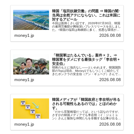
韓国「塩田奴隷労働」の問題 ⇒ 韓国の闇･
当局は全然アテにならない。これは米国に
対するアピール
今回は面倒くさい話です。2026年07月30日、韓国
の雇用労働部が興味深いプレスリリースを出しまし
た。↑韓国の塩田は島嶼部に多く、劣悪な環境が一
般に見られることが少ないため、事件の発覚を妨げ
money1.jp
2026.08.08
たといわれます（後述）。これは、いわゆる「塩田
奴隷...
「韓国軍はたるんでいる」案件 × ２。⇒
韓国軍をダメにする最強タッグ「李在明 +
安圭伯」
弱将のもとに強兵なし――といわれます。韓国国防
部のTopは現在、Money1でもしつこくご紹介して
きたボンクラの安圭伯（アン・ギュベク）さんで
す。↑経済的無知蒙昧な李在明（イ・ジェミョン）
money1.jp
2026.08.08
さんと「韓国初の文官上がり」の国防部長官安圭伯
（アン...
韓国メディアが「韓国政府と李在明が吊る
される可能性もあるのでは」とほのめか
す。
「だから官製相場だってば」という話なのですが、
さすがの韓国メディアでも李在明（イ・ジェミョ
ン）さんと愉快な仲間たちを非難する記事が出るよ
うになっています。もちろん株価の暴落についてで
money1.jp
2026.08.08
『朝鮮日報』に面白い記事が出ています。「東西南
北」というコ...