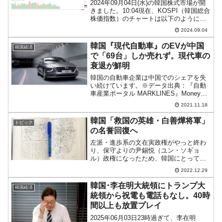
2024年09月04日(水)の韓国株式市場が開
きました。10:04現在、KOSPI（韓国総合
株価指数）のチャートは以下のようにな
っています（チャートは
2024.09.04
『Investing.com』より引用）。大きくギ
ャップダウンして始まりました。本日の
韓国『現代自動車』のEVが中国
韓国経済
始値...
で「69台」しか売れず。現代車の
衰退が鮮明
韓国の自動車企業は中国でのシェアを失
い続けています。※データ出典：『自動
車産業ポータル MARKLINES』Money1
でもご紹介しましたが、『自動車産業ポ
2021.11.18
ータル MARKLINES』のデータによれ
ば、2020年のシェアはわずか「3.5％」...
韓国「救国の英雄・白善燁将軍」
トピック
の名誉回復へ
左派・進歩系の文在寅政権がやっと終わ
り、保守よりの尹錫悦（ユン・ソギョ
ル）政権になったため、韓国にとって
「救国の英雄」である白善燁（ペク・ソ
2022.12.29
ンヨプ）将軍について復権がなりそうで
す。若い読者の皆さんはご存知ないかも
韓国･李在明大統領にトランプ大
韓国経済
しれませんが、白善燁（ペク・...
統領から祝電も電話もなし。40時
間以上も放置プレイ
2025年06月03日23時過ぎて、李在明