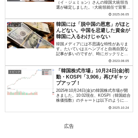
（イ・ジェミョン）さんの韓国大統領当
選が確定しました。↑大統領就任で宣誓す
る李在明（イ・ジェミョン）さん。就任
2025.06.05
は翌06月04日。現在は06月05日ですが、
いまだにアメリカ合衆国、トランプ大統
韓国には「脱中国の恩恵」がほと
トピック
領から祝...
んどない。中国を忌避した資金が
韓国に入るわけじゃない
韓国メディアには不思議な特性がありま
す。たいていはエヘンプイと自画自賛な
記事が多いのですが、時にガックリとう
なだれるような「嘆き節」の記事を出す
2023.08.05
のです。こういうのも嘆き節の一つかも
しれません。2023年08月05日、韓国メデ
「韓国株式市場」10月24日(金)初
トピック
ィア『毎日経済』...
動・KOSPI「3,906」再びギャッ
プアップ！
2025年10月24日(金)の韓国株式市場が開
きました。10:02現在、KOSPI（韓国総合
株価指数）のチャートは以下のようにな
っています（チャートは
2025.10.24
『Investing.com』より引用）。再びギャ
ップアップして始まりました。KOSPI
は...
広告