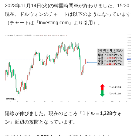
韓国「2026年07月の輸出入」絶好調。半導
『Money1』
2023年11月14日(火)の韓国時間
※
が終わりました。15:30
体だけで410億ドル、輸出全体の41％もある
現在、ドルウォンのチャートは以下のようになっています
韓国･李在明「青年層の雇用状況が悪い。せ
『Money1』
（チャートは『Investing.com』より引用）。
や、若者に起業させよう」⇒ どんな雇用対策だソレ。
【韓国の外貨準備】2026年07月は4,279億ド
『Money1』
ル。外平債の発行「19.4億ドル」
韓国「ここは北朝鮮なのか。選管がサーバ
『Money1』
ーにウソのデータを入力したのは明白だ」
韓国･李在明さっそく不動産対策で浅薄な発
『Money1』
言。
韓国は「中国と同じく」投資に不適格な国
『Money1』
だ。
『韓国銀行』が「金の保有量を増やしま
『Money1』
す」⇒「金を経由するドル入手」手段ではないのか？
陽線が伸びました。現在のところ「1ドル＝
1,328ウォ
韓国･外為取引量「1日当たり1,214.4億ド
『Money1』
ン
」近辺の攻防となっています。
ル」まで拡大 ⇒ 海外資金の動きに強く左右される状態
韓国･帰ってきた李在明。李在明を支持しな