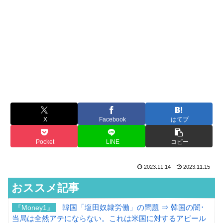
X
Facebook
はてブ
Pocket
LINE
コピー
2023.11.14
2023.11.15
おススメ記事
韓国「塩田奴隷労働」の問題 ⇒ 韓国の闇･
『Money1』
当局は全然アテにならない。これは米国に対するアピール