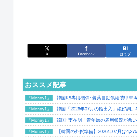
X
Facebook
はてブ
おススメ記事
韓国K9専用砲弾･装薬自動供給装甲車両
『Money1』
韓国「2026年07月の輸出入」絶好調
『Money1』
韓国･李在明「青年層の雇用状況が悪い
『Money1』
【韓国の外貨準備】2026年07月は4,2
『Money1』