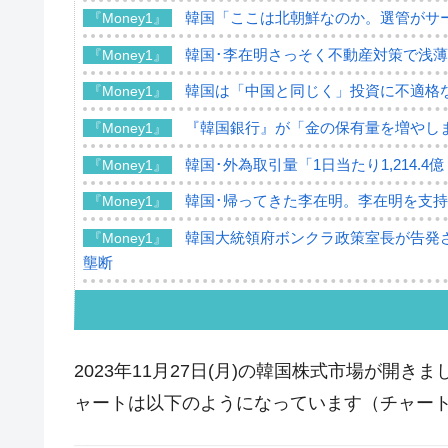
韓国「ここは北朝鮮なのか。選管がサ
『Money1』
韓国･李在明さっそく不動産対策で浅
『Money1』
韓国は「中国と同じく」投資に不適格
『Money1』
『韓国銀行』が「金の保有量を増やし
『Money1』
韓国･外為取引量「1日当たり1,214.
『Money1』
韓国･帰ってきた李在明。李在明を支持し
『Money1』
韓国大統領府ボンクラ政策室長が告発さ
『Money1』
壟断
韓国･警察職員が「丸刈りになって抗
『Money1』
中国だけが鉄鋼輸出を異常増加させる 
『Money1』
2023年11月27日(月)の韓国株式市場が開きまし
韓国製造業「半導体絶好調」のウラで他
『Money1』
ャートは以下のようになっています（チャートは『I
【米韓激突案件】韓国消費者院が『クーパ
『Money1』
韓国で猛暑。南東部では干ばつ
『Money1』