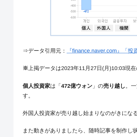
夏の甲子園、優勝校を最も多く輩出している
Fact1
今話題の「楽天ライオンズ」とは？
Fact1
奇跡の毛色「白毛馬」とは？
Fact1
全て勝つといくら？ 競馬GI競走で勝利騎手
Fact1
平成仮面ライダーの意外すぎるモチーフとは
Fact1
⇒データ引用元：
『finance.naver.com
発表から2日で大崩壊、鳴かず飛ばずに終わ
Fact1
※
上掲データは2023年11月27日(月)10:03
日本人マスターズ挑戦の歴史。松山以前に最
Fact1
甲子園通算本塁打、最多の清原に次いで多く
Fact1
個人投資家
は「
472億ウォン
」の
売り越し
。一
セレクトセールの高額取引馬が稼いだ金額と
Fact1
す。
外国人投資家が売り越し始まりなのがきにな
また動きがありましたら、随時記事を制作し