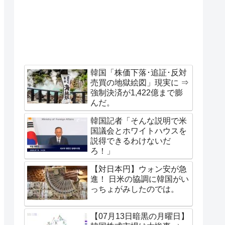
韓国「株価下落･追証･反対
売買の地獄絵図」現実に ⇒
強制決済が1,422億まで膨
んだ。
韓国記者「そんな説明で米
国議会とホワイトハウスを
説得できるわけないだ
ろ！」
【対日本円】ウォン安が急
進！ 日米の協調に韓国がい
っちょがみしたのでは。
【07月13日暗黒の月曜日】