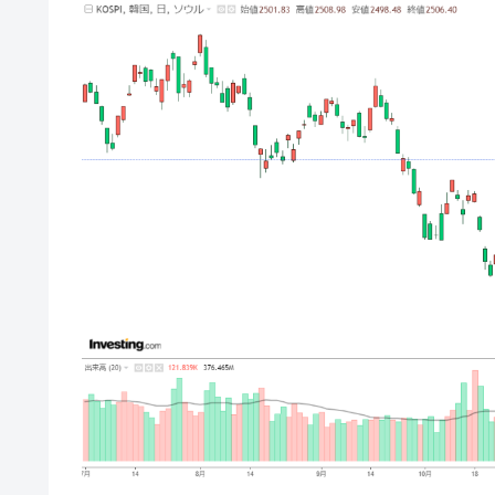
韓国型イージス搭載の次世代駆逐艦「KD
『Money1』
【対日本円】ウォン安が急進！ 日米
『Money1』
韓国政府『BYD』車への補助金を全廃 
『Money1』
1.9倍！
在韓米国大使スティールが着韓！⇒ 
『Money1』
ドを掲げる「在韓反米勢力」
韓国政府「2035年までに18.4GW規
『Money1』
JPモルガン「韓国レバレッジETFの
『Money1』
韓国『国民年金公団』株価暴落で200
『Money1』
韓国政府「ニセＫ-ブランドを通報しよ
『Money1』
韓国「橋が落ちました」⇒ 耐久性「な
『Money1』
韓国鉄鋼最大手『POSCO』ズブズブ沈
『Money1』