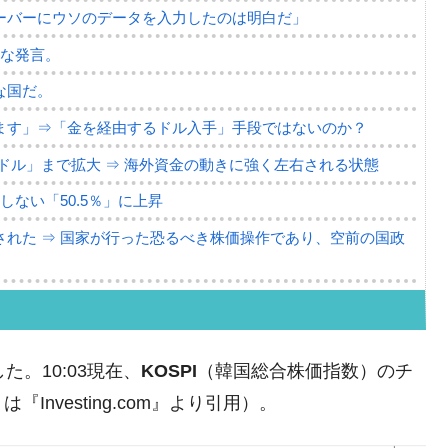
ーバーにウソのデータを入力したのは明白だ」
薄な発言。
な国だ。
ます」⇒「金を経由するドル入手」手段ではないのか？
4億ドル」まで拡大 ⇒ 海外資金の動きに強く左右される状態
ない「50.5％」に上昇
れた ⇒ 国家が行った恐るべき株価操作であり、空前の国政
議活動」
⇒ 中国の過剰生産が世界を蝕む。
た。10:03現在、
KOSPI
（韓国総合株価指数）のチ
業種は全般的「不調」⇒ PSIが示す現況は決して良くない。
nvesting.com』より引用）。
ン』1人当たり賠償10万ウォンを認定 ⇒ 総額3兆7,000億