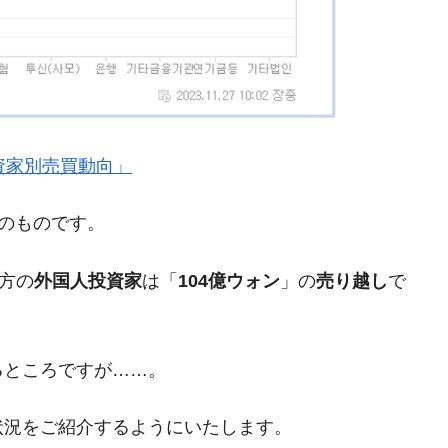
都道府県とは？
がもらえる賞金とは？
？
』「投資家別売買動向」
りそうなスーパーリーグとは？
現在のものです。
高位だった選手とは？
打っている意外な選手とは？
方の
外国人投資家
は「
104億ウォン
」の
売り越し
で
は？
るところですが……。
状況をご紹介するようにいたします。