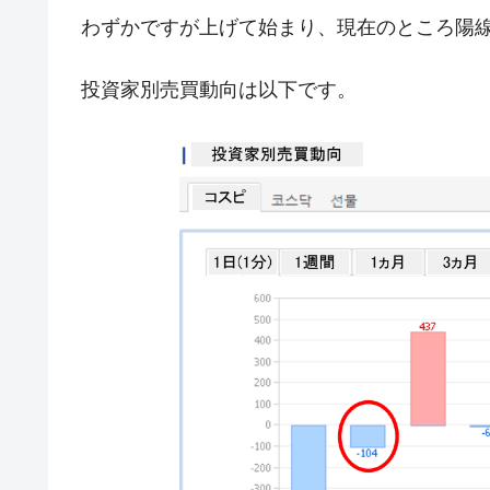
米国下院「韓国の公務員個人をターゲ
『Money1』
わずかですが上げて始まり、現在のところ陽線で
する差別。許してはおかぬ
韓国ボンクラ政策室長･金容範、株価
『Money1』
投資家別売買動向は以下です。
韓国半導体『SKハイニックス』2026
『Money1』
韓国･加徳島新国際空港「またも暗礁」の
『Money1』
【速報】韓国株式市場の暴落・本日07
『Money1』
発動！
IT産業は人を雇用する効果は低い。全
『Money1』
韓国「株式市場が賭博場のように変質
『Money1』
韓国「2026年1Q 資金循環統計」面白
『Money1』
韓国化学企業最大手『ロッテケミカル
『Money1』
韓国株式市場･暗黒の火曜日。サーキッ
『Money1』
日本の誇る海洋資源調査船『白嶺』は先進技
Fact1