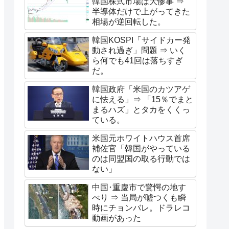
韓国株式市場は大惨事 ⇒
半導体だけで上がってきた
相場が逆回転した。
韓国KOSPI「サイドカー発
動され過ぎ」問題 ⇒ いく
ら何でも41回は落ちすぎ
だ。
韓国政府「米国のカツアゲ
に怯える」⇒ 「15％でまと
まるハズ」とタカをくくっ
ている。
米国元ホワイトハウス首席
補佐官「韓国がやっている
のは同盟国の取る行動では
ない」
中国･重慶市で驚愕の地す
べり ⇒ 当局が嘘つくも瞬
時にチョンバレ。ドラレコ
動画があった