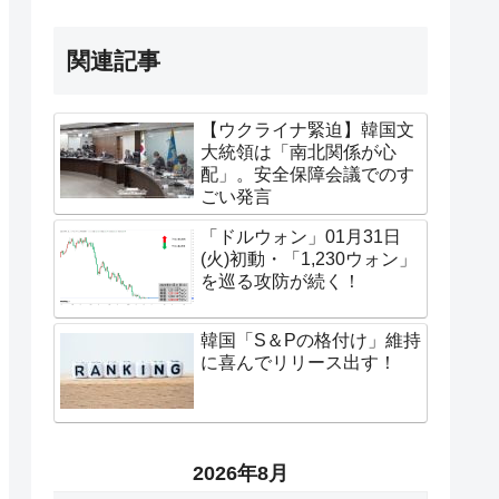
関連記事
【ウクライナ緊迫】韓国文
大統領は「南北関係が心
配」。安全保障会議でのす
ごい発言
「ドルウォン」01月31日
(火)初動・「1,230ウォン」
を巡る攻防が続く！
韓国「S＆Pの格付け」維持
に喜んでリリース出す！
2026年8月