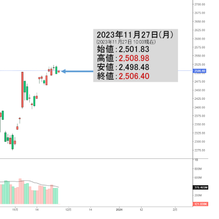
DX」1番艦、2032年竣工と公示
の協調に韓国がいっちょがみしたのでは。
⇒ 実は韓国で『BYD』車は売れている。6カ月で対前年同期比
さっそく空港に詰めかけ「出て行け！」「極右勢力」のプラカー
模のAIデータセンター整備」⇒ だから無理だってば。
清算はほぼ終わった」
兆蒸発。
うキャンペーン」⇒ あの名物教授も登場！
さすぎ」では。
む。営業利益80.2％も減少