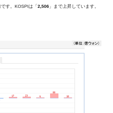
ットにぶん殴る法案」提出！⇒ クーパン問題は合衆国企業に対
す。KOSPIは「
2,506
」まで上昇しています。
暴落に他人事のような発言。
年2Qの業績「史上最高益」当期純利益は前年同期比13.4倍に。
危機 ⇒ 10.7兆では損が出るからできない。
月29日(水)もサイドカー・サーキットブレイカーの二段コンボ
産業の半分未満しか雇用を生まない
したのは政界の責任だ」
い結果に。
』純借入金が約8兆。信用格付け「ネガティブ」にダウン
トブレイカーも発動！ 半導体2銘柄の暴落
術の塊！