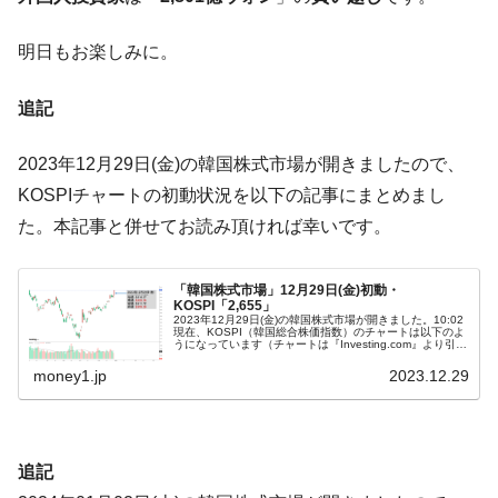
ドを掲げる「在韓反米勢力」
韓国政府「2035年までに18.4GW規模のAIデ
『Money1』
明日もお楽しみに。
ータセンター整備」⇒ だから無理だってば。
JPモルガン「韓国レバレッジETFの清算は
『Money1』
追記
ほぼ終わった」
韓国『国民年金公団』株価暴落で200兆蒸
2023年12月29日(金)の韓国株式市場が開きましたので、
『Money1』
発。
KOSPIチャートの初動状況を以下の記事にまとめまし
韓国政府「ニセＫ-ブランドを通報しようキ
た。本記事と併せてお読み頂ければ幸いです。
『Money1』
ャンペーン」⇒ あの名物教授も登場！
韓国「橋が落ちました」⇒ 耐久性「なさす
『Money1』
「韓国株式市場」12月29日(金)初動・
KOSPI「2,655」
ぎ」では。
2023年12月29日(金)の韓国株式市場が開きました。10:02
現在、KOSPI（韓国総合株価指数）のチャートは以下のよ
うになっています（チャートは『Investing.com』より引
韓国鉄鋼最大手『POSCO』ズブズブ沈む。
『Money1』
用）。投資家別売買動向は以下です。⇒データ引用元：
『f…
営業利益80.2％も減少
money1.jp
2023.12.29
米国下院「韓国の公務員個人をターゲット
『Money1』
にぶん殴る法案」提出！⇒ クーパン問題は合衆国企業に対
する差別。許してはおかぬ
追記
韓国ボンクラ政策室長･金容範、株価暴落に
『Money1』