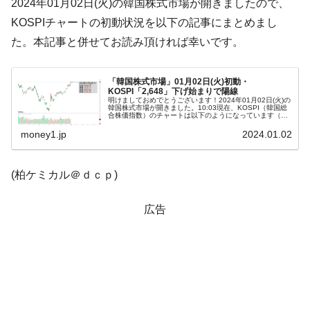
2024年01月02日(火)の韓国株式市場が開きましたので、
他人事のような発言。
KOSPIチャートの初動状況を以下の記事にまとめまし
韓国半導体『SKハイニックス』2026年2Qの
『Money1』
た。本記事と併せてお読み頂ければ幸いです。
業績「史上最高益」当期純利益は前年同期比13.4倍に。
韓国･加徳島新国際空港「またも暗礁」の危
『Money1』
「韓国株式市場」01月02日(火)初動・
機 ⇒ 10.7兆では損が出るからできない。
KOSPI「2,648」下げ始まりで陽線
明けましておめでとうございます！2024年01月02日(火)の
韓国株式市場が開きました。10:03現在、KOSPI（韓国総
【速報】韓国株式市場の暴落・本日07月29
『Money1』
合株価指数）のチャートは以下のようになっています（チ
ャートは『Investing.com』より引用）。下げて始まりま
日(水)もサイドカー・サーキットブレイカーの二段コンボ
し...
money1.jp
2024.01.02
発動！
IT産業は人を雇用する効果は低い。全産業の
『Money1』
(柏ケミカル＠ｄｃｐ)
半分未満しか雇用を生まない
日本の誇る海洋資源調査船『白嶺』は先進技術の
Fact1
広告
塊！
夏の甲子園、優勝校を最も多く輩出している都道
Fact1
府県とは？
今話題の「楽天ライオンズ」とは？
Fact1
奇跡の毛色「白毛馬」とは？
Fact1