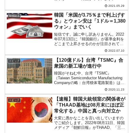
『MBC』の公式チャネル2021年05月29
2021.05.29
日、午前09時28日ごろ、韓国・蔚山市の
新古里原発4号機で火災が発生しました。
韓国「米国が3.75％まで利上げす
韓国経済
すぐ...
る」とウォン安は「1ドル＝1,380
ウォン」までいく
短信です。誠に申し訳ありません。2022
年07月13日に『韓国銀行』が基準金利を
どこまで上昇させるのかが注目されてい
ますが、『亜洲経済（日本語版）』に興
2022.07.10
味深い記事が出ました。以下に記事の一
部を引用します。（前略）韓国金融研究
【120億ドル】台湾『TSMC』合
トピック
院のキム・ヒョン...
衆国の新工場が進行中
韓国がそねむ中、台湾『TSMC』
（Taiwan Semiconductor Manufacturing
Companyの略：台湾積体電路製造）は、
アメリカ合衆国アリゾナ州フェニックス
2020.11.23
市に建設する新工場について着々と進め
ています。『TSMC』...
【速報】韓国大統領室の関係者が
トピック
「THAAD基地は08月末にほぼ正
常化する」中国と真っ向対立か
大変に愚かなことを言い出していますの
でご紹介します。2022年08月11日、韓国
メディア『朝鮮日報』がTHAAD、「三不
一限」問題で速報を打ちました。大統領