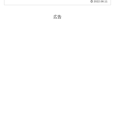
2022.08.11
室関係者が現在滞っているTHAAD基地が
「08月末には正常化される」と語ったと
のこと...
広告