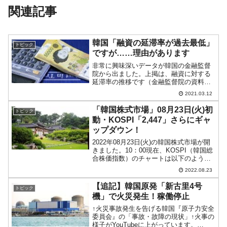
関連記事
韓国「融資の延滞率が過去最低」
トピック
ですが……理由があります
非常に興味深いデータが韓国の金融監督
院から出ました。上掲は、融資に対する
延滞率の推移です（金融監督院の資料か
ら引用）。お金を借りて返済期限までに
2021.03.12
返せず、延滞している率です。2021年01
月末時点では「0.31％」で非常に低いこ
「韓国株式市場」08月23日(火)初
トピック
とがお分かりい...
動・KOSPI「2,447」さらにギャ
ップダウン！
2022年08月23日(火)の韓国株式市場が開
きました。10：00現在、KOSPI（韓国総
合株価指数）のチャートは以下のように
なっています（チャートは
2022.08.23
『Investing.com』より引用）。前日から
さらにギャップダウンして始まりまし
【追記】韓国原発「新古里4号
トピック
た。K...
機」で火災発生！稼働停止
↑火災事故発生を告げる韓国『原子力安全
委員会』の「事故・故障の現状」↑火事の
様子がYouTubeに上がっています。