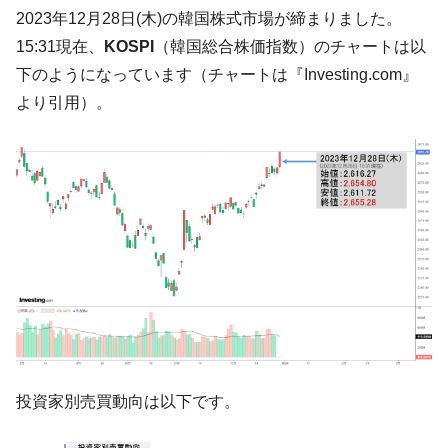
韓国「ここは北朝鮮なのか。選管がサーバ
『Money1』
2023年12月28日(木)の韓国株式市場が締まりました。
ーにウソのデータを入力したのは明白だ」
15:31現在、
KOSPI
（韓国総合株価指数）のチャートは以
韓国･李在明さっそく不動産対策で浅薄な発
『Money1』
下のようになっています（チャートは『Investing.com』
言。
より引用）。
韓国は「中国と同じく」投資に不適格な国
『Money1』
だ。
『韓国銀行』が「金の保有量を増やしま
『Money1』
す」⇒「金を経由するドル入手」手段ではないのか？
韓国･外為取引量「1日当たり1,214.4億ド
『Money1』
ル」まで拡大 ⇒ 海外資金の動きに強く左右される状態
韓国･帰ってきた李在明。李在明を支持しな
『Money1』
い「50.5％」に上昇
韓国大統領府ボンクラ政策室長が告発され
『Money1』
た ⇒ 国家が行った恐るべき株価操作であり、空前の国政壟
断
投資家別売買動向は以下です。
韓国･警察職員が「丸刈りになって抗議活
『Money1』
動」