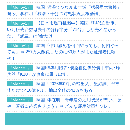
韓国･猛暑でソウル市全域「猛暑重大警報」
『Money1』
発令。李在明「猛暑・干ばつ対処状況点検会議」
【日本市場再挑戦中】韓国『現代自動車』
『Money1』
07月販売台数は去年のほぼ半分「71台」しか売れなかっ
た。『起亜』は9台だけ
韓国「信用赦免を何回やっても、何回やっ
『Money1』
ても」⇒ 257万人赦免したのに60万人がまた延滞者に転
落！
韓国K9専用砲弾･装薬自動供給装甲車両･珍
『Money1』
兵器「K10」が改良に乗り出す。
韓国「2026年07月の輸出入」絶好調。半導
『Money1』
体だけで410億ドル、輸出全体の41％もある
韓国･李在明「青年層の雇用状況が悪い。せ
『Money1』
や、若者に起業させよう」⇒ どんな雇用対策だソレ。
【韓国の外貨準備】2026年07月は4,279億ド
『Money1』
ル。外平債の発行「19.4億ドル」