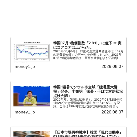
韓国07月･物価指数「2.8％」に低下 ⇒ 実
はコアコアは上がった。
2026年08月04日、韓国の産業通商資源部は「07月
の消費者物価」のデータを公表しました。2026年
07月の消費者物価は、農畜水産物および石油類の
上昇率が鈍化したことなどにより、前年同月比
2.8％上昇（06月は3.2％）となり、上昇率は前...
money1.jp
2026.08.07
韓国･猛暑でソウル市全域「猛暑重大警
報」発令。李在明「猛暑・干ばつ対処状況
点検会議」
2026年夏。韓国は猛暑です。2026年08月2日午後
1時26分には慶尚南道の梁山市で「42.5℃」を記
録。これは1904年に近代的な気象観測が始まって
以来の韓国史上最高気温です。08月04日には、ソ
money1.jp
2026.08.07
ウル市全域への「猛暑重大警報」が発令され...
【日本市場再挑戦中】韓国『現代自動車』
07月販売台数は去年のほぼ半分「71台」