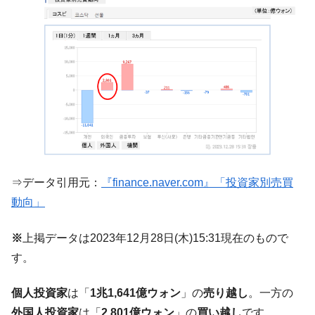
中国だけが鉄鋼輸出を異常増加させる ⇒ 中
『Money1』
国の過剰生産が世界を蝕む。
韓国製造業「半導体絶好調」のウラで他業
『Money1』
種は全般的「不調」⇒ PSIが示す現況は決して良くない。
【米韓激突案件】韓国消費者院が『クーパ
『Money1』
ン』1人当たり賠償10万ウォンを認定 ⇒ 総額3兆7,000億
韓国で猛暑。南東部では干ばつ
『Money1』
韓国型イージス搭載の次世代駆逐艦
『Money1』
「KDDX」1番艦、2032年竣工と公示
⇒データ引用元：
『finance.naver.com』「投資家別売買
【対日本円】ウォン安が急進！ 日米の協調
『Money1』
動向」
に韓国がいっちょがみしたのでは。
韓国政府『BYD』車への補助金を全廃 ⇒ 実
『Money1』
※
上掲データは2023年12月28日(木)15:31現在のもので
は韓国で『BYD』車は売れている。6カ月で対前年同期比
す。
1.9倍！
在韓米国大使スティールが着韓！⇒ さっそ
『Money1』
個人投資家
は「
1兆1,641億ウォン
」の
売り越し
。一方の
く空港に詰めかけ「出て行け！」「極右勢力」のプラカー
外国人投資家
は「
2,801億ウォン
」の
買い越し
です。