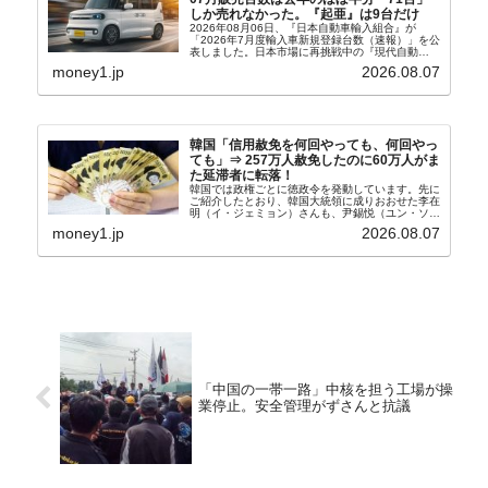
しか売れなかった。『起亜』は9台だけ
2026年08月06日、『日本自動車輸入組合』が
「2026年7月度輸入車新規登録台数（速報）」を公
表しました。日本市場に再挑戦中の『現代自動
車』、また日本市場を攻略したい『BYD』の販売
money1.jp
2026.08.07
台数はこの中に捉えられているはずです。先月から
は韓国の...
韓国「信用赦免を何回やっても、何回やっ
ても」⇒ 257万人赦免したのに60万人がま
た延滞者に転落！
韓国では政権ごとに徳政令を発動しています。先に
ご紹介したとおり、韓国大統領に成りおおせた李在
明（イ・ジェミョン）さんも、尹錫悦（ユン・ソギ
ョル）前政権が行った――「新出発基金」をバッド
money1.jp
2026.08.07
バンクにして不良債権の買い取りを行い、分割償還
や元利減免...
「中国の一帯一路」中核を担う工場が操
業停止。安全管理がずさんと抗議